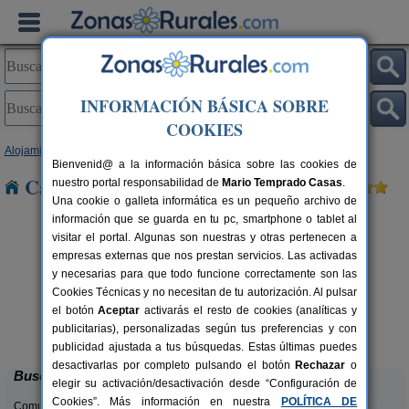
INFORMACIÓN BÁSICA SOBRE
COOKIES
Alojamientos
>
Castilla y León
>
Palencia
> Cisneros
Bienvenid@ a la información básica sobre las cookies de
Casas Rurales cerca de Cisneros
nuestro portal responsabilidad de
Mario Temprado Casas
.
Una cookie o galleta informática es un pequeño archivo de
información que se guarda en tu pc, smartphone o tablet al
visitar el portal. Algunas son nuestras y otras pertenecen a
empresas externas que nos prestan servicios. Las activadas
y necesarias para que todo funcione correctamente son las
Cookies Técnicas y no necesitan de tu autorización. Al pulsar
el botón
Aceptar
activarás el resto de cookies (analíticas y
La Casona de Támara
rs.
14 pers.
publicitarias), personalizadas según tus preferencias y con
 €
30 €
Támara de Campos (Palencia)
desde
publicidad ajustada a tus búsquedas. Estas últimas puedes
desactivarlas por completo pulsando el botón
Rechazar
o
Buscar
elegir su activación/desactivación desde “Configuración de
Cookies”. Más información en nuestra
POLÍTICA DE
Comunidades: