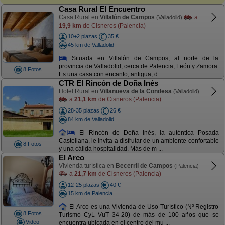
Casa Rural El Encuentro
Casa Rural en
Villalón de Campos
a
(Valladolid)
19,9 km
de Cisneros (Palencia)
10+2 plazas
35 €
45 km de Valladolid
Situada en Villalón de Campos, al norte de la
provincia de Valladolid, cerca de Palencia, León y Zamora.
8 Fotos
Es una casa con encanto, antigua, d ...
CTR El Rincón de Doña Inés
Hotel Rural en
Villanueva de la Condesa
(Valladolid)
a
21,1 km
de Cisneros (Palencia)
28-35 plazas
26 €
84 km de Valladolid
El Rincón de Doña Inés, la auténtica Posada
Castellana, le invita a disfrutar de un ambiente confortable
8 Fotos
y una cálida hospitalidad. Más de m ...
El Arco
Vivienda turística en
Becerril de Campos
(Palencia)
a
21,7 km
de Cisneros (Palencia)
12-25 plazas
40 €
15 km de Palencia
El Arco es una Vivienda de Uso Turístico (Nº Registro
8 Fotos
Turismo CyL VuT 34-20) de más de 100 años que se
Video
encuentra ubicada en el centro del mu ...