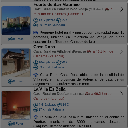
Fuerte de San Mauricio
Hotel Rural en
Palazuelo de Vedija
a
(Valladolid)
39,9 km
de Cisneros (Palencia)
13+2 plazas
25 €
50 km de Valladolid
Pequeño hotel rural y museo, con capacidad para 15
personas, ubicado en Palazuelo de Vedija, en pleno
8 Fotos
corazón de la Tierra de Campos de la p ...
Casa Rosa
Casa Rural en
Villafruel
a
40,8 km
de
(Palencia)
Cisneros (Palencia)
10+2 plazas
20 €
69 km de Palencia
Casa Rural Casa Rosa ubicada en la localidad de
Villafruel, en la provincia de Palencia. Se trata de un
8 Fotos
alojamiento de carácter rústico reha ...
La Villa Es Bella
Casa Rural en
Dueñas
a
46,2 km
de
(Palencia)
Cisneros (Palencia)
4-6+1 plazas
16 €
17 km de Palencia
La Villa es Bella, casa rural ubicada en el centro de
Dueñas, municipio de 3000 habitantes declarado
8 Fotos
Conjunto Histórico Artístico. La casa t ...