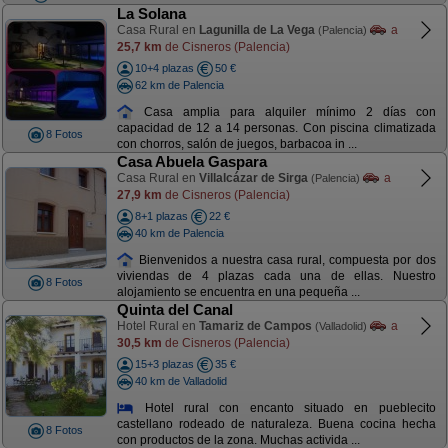
La Solana
Casa Rural en
Lagunilla de La Vega
a
(Palencia)
25,7 km
de Cisneros (Palencia)
10+4 plazas
50 €
62 km de Palencia
Casa amplia para alquiler mínimo 2 días con
capacidad de 12 a 14 personas. Con piscina climatizada
8 Fotos
con chorros, salón de juegos, barbacoa in ...
Casa Abuela Gaspara
Casa Rural en
Villalcázar de Sirga
a
(Palencia)
27,9 km
de Cisneros (Palencia)
8+1 plazas
22 €
40 km de Palencia
Bienvenidos a nuestra casa rural, compuesta por dos
viviendas de 4 plazas cada una de ellas. Nuestro
8 Fotos
alojamiento se encuentra en una pequeña ...
Quinta del Canal
Hotel Rural en
Tamariz de Campos
a
(Valladolid)
30,5 km
de Cisneros (Palencia)
15+3 plazas
35 €
40 km de Valladolid
Hotel rural con encanto situado en pueblecito
castellano rodeado de naturaleza. Buena cocina hecha
8 Fotos
con productos de la zona. Muchas activida ...