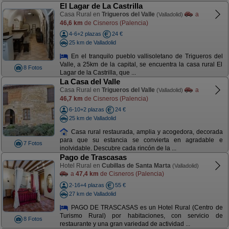
El Lagar de La Castrilla
Casa Rural en
Trigueros del Valle
a
(Valladolid)
46,6 km
de Cisneros (Palencia)
4-6+2 plazas
24 €
25 km de Valladolid
En el tranquilo pueblo vallisoletano de Trigueros del
Valle, a 25km de la capital, se encuentra la casa rural El
8 Fotos
Lagar de la Castrilla, que ...
La Casa del Valle
Casa Rural en
Trigueros del Valle
a
(Valladolid)
46,7 km
de Cisneros (Palencia)
6-10+2 plazas
24 €
25 km de Valladolid
Casa rural restaurada, amplia y acogedora, decorada
para que su estancia se convierta en agradable e
7 Fotos
inolvidable. Descubre cada rincón de la ...
Pago de Trascasas
Hotel Rural en
Cubillas de Santa Marta
(Valladolid)
a
47,4 km
de Cisneros (Palencia)
2-16+4 plazas
55 €
27 km de Valladolid
PAGO DE TRASCASAS es un Hotel Rural (Centro de
Turismo Rural) por habitaciones, con servicio de
8 Fotos
restaurante y una gran variedad de actividad ...