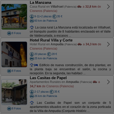
La Manzana
Casa Rural en
Villafruel
a
32,8 km
de
(Palencia)
Cisneros (Palencia)
9-11+2 plazas
35 €
60 km de Palencia
La casa rural La Manzana está localizada en Villafruel,
un tranquilo pueblo de 8 habitantes enclavado en el Valle
8 Fotos
de Valdecuriada, a escasos ...
Hotel Rural Villa y Corte
Hotel Rural en
Ampudia
a
34,3 km
de
(Palencia)
Cisneros (Palencia)
20 plazas
28 €
25 km de Palencia
Edificio de nueva construcción, de dos plantas; en
la planta baja se encuentran el salón, la cocina y
8 Fotos
recepción. En la segunda, las habitaci ...
Las Casitas de Papel
Apartamentos Rurales en
Ampudia
a
(Palencia)
34,7 km
de Cisneros (Palencia)
2-17 plazas
35 €
26 km de Palencia
Las Casitas de Papel son un conjunto de 5
apartamentos situados en el corazón de la zona porticada
8 Fotos
de la Villa de Ampudia (Conjunto Históric ...