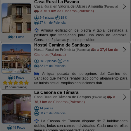
Casa Rural La Pavana
Casa Rural en
Valoria del Alcor / Ampudia
(Palencia)
a
36,1 km
de Cisneros (Palencia)
2-4 plazas
18 €
27 km de Palencia
Antigua edificación de piedra y tapial destinada a
pastores que trabajaban para una casa de labranza.
8 Fotos
Consta de 2 plantas y una bajo cubiert ...
Hostal Camino de Santiago
Hostal Rural en
Frómista
a
37,4 km
de
(Palencia)
Cisneros (Palencia)
20+2 plazas
25 €
32 km de Palencia
Antigua posada de peregrinos del Camino de
8 Fotos
Santiago que hemos rehabilitado como alojamiento para
un turista actual. Amplias habitaciones dob ...
(2 comentarios)
La Casona de Támara
Casa Rural en
Támara de Campos
a
(Palencia)
38,3 km
de Cisneros (Palencia)
14 plazas
30 km de Palencia
La Casona de Támara dispone de 7 habitaciones
dobles, todas con camas individuales. Cada una de ellas
49 Fotos
tiene su propia personalidad: la decor ...