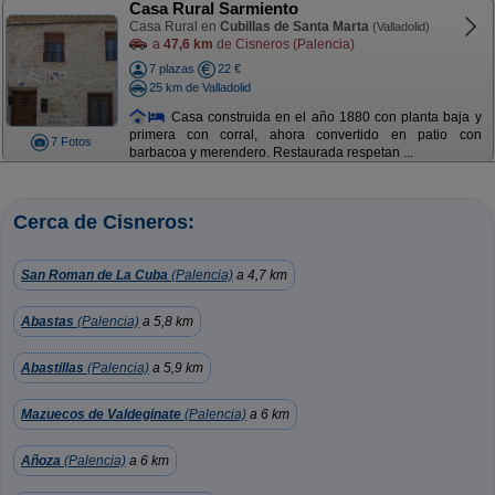
Casa Rural Sarmiento
Casa Rural en
Cubillas de Santa Marta
(Valladolid)
a
47,6 km
de Cisneros (Palencia)
7 plazas
22 €
25 km de Valladolid
Casa construida en el año 1880 con planta baja y
primera con corral, ahora convertido en patio con
7 Fotos
barbacoa y merendero. Restaurada respetan ...
Cerca de Cisneros:
San Roman de La Cuba
(Palencia)
a 4,7 km
Abastas
(Palencia)
a 5,8 km
Abastillas
(Palencia)
a 5,9 km
Mazuecos de Valdeginate
(Palencia)
a 6 km
Añoza
(Palencia)
a 6 km