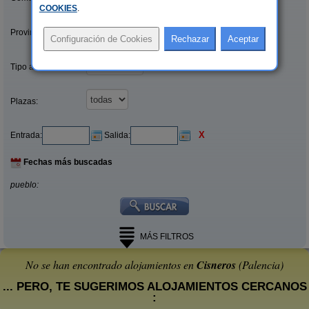
COOKIES
.
Provincias/Islas:
Tipo alquiler:
Plazas:
X
Entrada:
Salida:
Fechas más buscadas
pueblo:
MÁS FILTROS
No se han encontrado alojamientos en
Cisneros
(Palencia)
... PERO, TE SUGERIMOS ALOJAMIENTOS CERCANOS
: