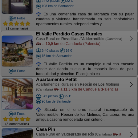
24+2 plazas
22 €
108 km de Santander
Es una centenaria casa de labranza con su pajar,
8 Fotos
cuadras y vivienda transformada en seis confortables
apartamentos rurales independientes y ...
(1 comentario)
El Valle Perdido Casas Rurales
Casa Rural en
Revelillas / Valderredible
(Cantabria)
a
10,9 km
de Canduela (Palencia)
2-40 plazas
16 €
15 km de Santander
El Valle Perdido es un complejo rural con encanto
donde dar rienda suelta a tu espacio lleno de paz,
8 Fotos
tranquilidad y atención. El conjunto co ...
Apartamento Pettit
Apartamentos Rurales en
Reocín de Los Molinos
a
11,3 km
de Canduela (Palencia)
(Cantabria)
5+2 plazas
25 €
96 km de Santander
Situada en el entorno natural incomparable de
8 Fotos
Valderredible, Reocín de los Molinos, Cantabria. Es una
antigua casona remodelada con criterio ...
(3 comentarios)
Casa Pin
Casa Rural en
Valdeprado del Río
a
(Cantabria)