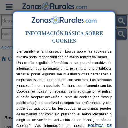
INFORMACIÓN BÁSICA SOBRE
COOKIES
Alojamientos
>
Castilla y León
>
Palencia
> Canduela
Bienvenid@ a la información básica sobre las cookies de
Casas Rurales en Canduela
nuestro portal responsabilidad de
Mario Temprado Casas
.
Una cookie o galleta informática es un pequeño archivo de
información que se guarda en tu pc, smartphone o tablet al
visitar el portal. Algunas son nuestras y otras pertenecen a
empresas externas que nos prestan servicios. Las activadas
y necesarias para que todo funcione correctamente son las
Cookies Técnicas y no necesitan de tu autorización. Al pulsar
el botón
Aceptar
activarás el resto de cookies (analíticas y
Casa Calderón
rs.
10+1 pers.
publicitarias), personalizadas según tus preferencias y con
 €
30 €
Brañosera (Palencia)
desde
publicidad ajustada a tus búsquedas. Estas últimas puedes
desactivarlas por completo pulsando el botón
Rechazar
o
Buscar
elegir su activación/desactivación desde “Configuración de
Cookies”. Más información en nuestra
POLÍTICA DE
Comunidades: