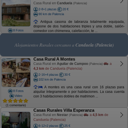
Casa Rural en
Canduela
(Palencia)
2-8+1 plazas
20 €
90 km de Palencia
Antigua casona de labranza totalmente equipada,
dispone de dos habitaciones triples y una doble, salón-
8 Fotos
comedor con chimenea, calefacción, te ...
Alojamientos Rurales cercanos a
Canduela (Palencia)
Casa Rural A Montes
Casa Rural en
Aguilar de Campoo
a
(Palencia)
4,3 km
de Canduela (Palencia)
2-16+4 plazas
30 €
102 km de Palencia
A montes es una casa rural con 16 plazas para
8 Fotos
alquilar íntegramente o por habitaciones. La casa cuenta
Video
con 3 habitaciones dobles de matrimon ...
(1 comentario)
Casas Rurales Villa Esperanza
Casa Rural en
Nestar
a
4,5 km
de
(Palencia)
Canduela (Palencia)
6-12+2 plazas
25 €