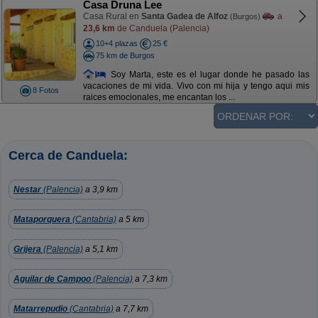
Casa Druna Lee
Casa Rural en
Santa Gadea de Alfoz
a
(Burgos)
23,6 km
de Canduela (Palencia)
10+4 plazas
25 €
75 km de Burgos
Soy Marta, este es el lugar donde he pasado las
vacaciones de mi vida. Vivo con mi hija y tengo aqui mis
8 Fotos
raices emocionales, me encantan los ...
Cerca de Canduela:
Nestar
(Palencia)
a 3,9 km
Mataporquera
(Cantabria)
a 5 km
Grijera
(Palencia)
a 5,1 km
Aguilar de Campoo
(Palencia)
a 7,3 km
Matarrepudio
(Cantabria)
a 7,7 km