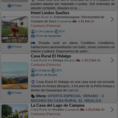
pueden alquilar por separado o juntas. Son viviendas de
8 Fotos
alquiler completo, situadas en la ...
Hotel Lindos Sueños
Hostal Rural en
Entrambasaguas / Hermandad de
Campoo de Suso
a
21 km
de
(Cantabria)
Canduela (Palencia)
2-14+2 plazas
43 €
70 km de Santander
Posada rural en plena Cordillera Cantábrica,
8 Fotos
habitaciones abuhardilladas con baño, zonas comunes en
interior y exterior. Disponemos de salón ...
Casa Rural El Hidalgo
Casa Rural en
Amaya
a
21,3 km
de
(Burgos)
Canduela (Palencia)
6-10 plazas
28 €
68 km de Burgos
Casa Rural El Hidalgo es una casa rural con encanto
situada en Amaya (Burgos), a los pies de la Peña Amaya y
dentro del Geoparque de Las Lor ...
8 Fotos
OFERTA ESPECIAL VERANO · 3
Oferta:
NOCHES EN CASA RURAL EL HIDALGO
La Casa del Lago de Campoo
Casa Rural en
Orzales
a
21,4 km
de
(Cantabria)
Canduela (Palencia)