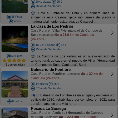
20+1 plazas
25 €
76 km de Santander
Junto al Embalse del Ebro y en primera línea se
38 Fotos
encuentra esta Casona típica montañesa de piedra y
Video
madera totalmente restaurada. La Casa del ...
La Casa de Los Pedros
Casa Rural en
Villar / Hermandad de Campoo de
Suso
a
21,6 km
de Canduela
(Cantabria)
(Palencia)
16-22+4 plazas
32 €
75 km de Santander
50 Fotos
La Casona de Los Pedros es un nuevo espacio de
turismo rural, ubicado en el pueblo de Villar (Hermandad
(2 comentarios)
de Campoo de Suso, Cantabria). Su el ...
Balneario de Fontibre
Casa Rural en
Fontibre
a
22 km
de
(Cantabria)
Canduela (Palencia)
14 plazas
25 €
87 km de Santander
El Balneario de Fontibre es un antiguo y emblemático
edificio de 1930, rehabilitado por completo en 2021 para
8 Fotos
transformarse en una villa rur ...
Posada La Sosiega
Casa Rural en
Argüeso / Hermandad de Campoo
de Suso
a
22,1 km
de Canduela
(Cantabria)