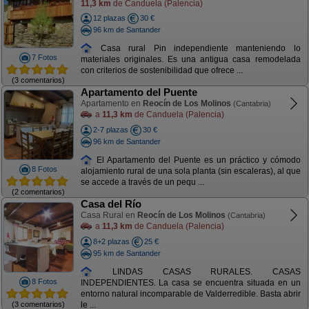
11,3 km
de Canduela (Palencia)
12 plazas
30 €
96 km de Santander
Casa rural Pin independiente manteniendo lo
7 Fotos
materiales originales. Es una antigua casa remodelada
con criterios de sostenibilidad que ofrece ...
(3 comentarios)
Apartamento del Puente
Apartamento en
Reocín de Los Molinos
(Cantabria)
a
11,3 km
de Canduela (Palencia)
2-7 plazas
30 €
96 km de Santander
El Apartamento del Puente es un práctico y cómodo
8 Fotos
alojamiento rural de una sola planta (sin escaleras), al que
se accede a través de un pequ ...
(2 comentarios)
Casa del Río
Casa Rural en
Reocín de Los Molinos
(Cantabria)
a
11,3 km
de Canduela (Palencia)
8+2 plazas
25 €
95 km de Santander
LINDAS CASAS RURALES. CASAS
8 Fotos
INDEPENDIENTES. La casa se encuentra situada en un
entorno natural incomparable de Valderredible. Basta abrir
(3 comentarios)
le ...