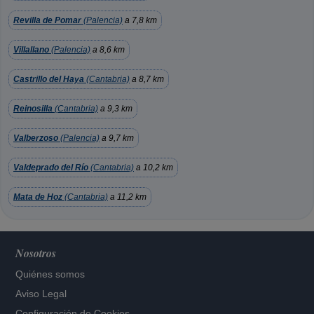
Revilla de Pomar
(Palencia)
a 7,8 km
Villallano
(Palencia)
a 8,6 km
Castrillo del Haya
(Cantabria)
a 8,7 km
Reinosilla
(Cantabria)
a 9,3 km
Valberzoso
(Palencia)
a 9,7 km
Valdeprado del Río
(Cantabria)
a 10,2 km
Mata de Hoz
(Cantabria)
a 11,2 km
Nosotros
Quiénes somos
Aviso Legal
Configuración de Cookies