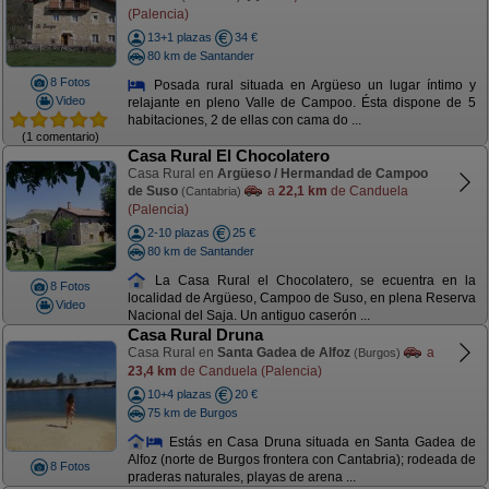
(Palencia)
13+1 plazas
34 €
80 km de Santander
8 Fotos
Posada rural situada en Argüeso un lugar íntimo y
Video
relajante en pleno Valle de Campoo. Ésta dispone de 5
habitaciones, 2 de ellas con cama do ...
(1 comentario)
Casa Rural El Chocolatero
Casa Rural en
Argüeso / Hermandad de Campoo
de Suso
a
22,1 km
de Canduela
(Cantabria)
(Palencia)
2-10 plazas
25 €
80 km de Santander
La Casa Rural el Chocolatero, se ecuentra en la
8 Fotos
localidad de Argüeso, Campoo de Suso, en plena Reserva
Video
Nacional del Saja. Un antiguo caserón ...
Casa Rural Druna
Casa Rural en
Santa Gadea de Alfoz
a
(Burgos)
23,4 km
de Canduela (Palencia)
10+4 plazas
20 €
75 km de Burgos
Estás en Casa Druna situada en Santa Gadea de
Alfoz (norte de Burgos frontera con Cantabria); rodeada de
8 Fotos
praderas naturales, playas de arena ...