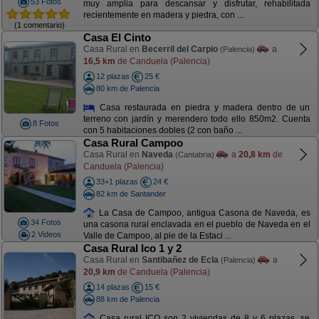
53 Fotos
muy amplia para descansar y disfrutar, rehabilitada
recientemente en madera y piedra, con ...
(1 comentario)
Casa El Cinto
Casa Rural en
Becerril del Carpio
a
(Palencia)
16,5 km
de Canduela (Palencia)
12 plazas
25 €
80 km de Palencia
Casa restaurada en piedra y madera dentro de un
terreno con jardín y merendero todo ello 850m2. Cuenta
8 Fotos
con 5 habitaciones dobles (2 con baño ...
Casa Rural Campoo
Casa Rural en
Naveda
a
20,8 km
de
(Cantabria)
Canduela (Palencia)
33+1 plazas
24 €
82 km de Santander
La Casa de Campoo, antigua Casona de Naveda, es
34 Fotos
una casona rural enclavada en el pueblo de Naveda en el
2 Videos
Valle de Campoo, al pie de la Estaci ...
Casa Rural Ico 1 y 2
Casa Rural en
Santibañez de Ecla
a
(Palencia)
20,9 km
de Canduela (Palencia)
14 plazas
15 €
88 km de Palencia
Casa rural ICO son 2 viviendas de 8 y 6 plazas, se