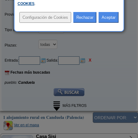
COOKIES
.
Provincias/Islas:
Tipo alquiler:
Plazas:
X
Entrada:
Salida:
Fechas más buscadas
pueblo:
Canduela
MÁS FILTROS
1 alojamiento rural en Canduela (Palencia)
Ver en el mapa
Casa Sisi