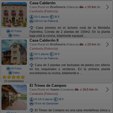
Casa Calderón
Casa Rural en
Brañosera
a
15 km
de
(Palencia)
Canduela (Palencia)
10+1 plazas
30 €
100 km de Palencia
Casa pionera en el turismo rural de la Montaña
42 Fotos
Palentina. Consta de 2 plantas de 100m2. En la planta
Video
baja está la cocina, totalmente equipad ...
Casa Calderón II
Casa Rural en
Brañosera
a
15 km
de
(Palencia)
Canduela (Palencia)
10+1 plazas
30 €
100 km de Palencia
Casa de 3 plantas con fachadas de piedra con sillería
36 Fotos
en los esquinales y ventanas. En la primera planta
Video
encontramos la cocina, totalmente e ...
(3 comentarios)
El Trineo de Campoo
Casa Rural en
Suano
a
16,5 km
de
(Cantabria)
Canduela (Palencia)
10-18+2 plazas
28 €
79 km de Santander
El Trineo de Campoo es una casa montañesa única y