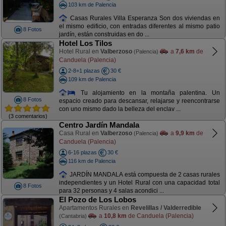
103 km de Palencia
Casas Rurales Villa Esperanza Son dos viviendas en
el mismo edificio, con entradas diferentes al mismo patio
8 Fotos
jardín, están construidas en do ...
Hotel Los Tilos
Hotel Rural en
Valberzoso
a
7,6 km
de
(Palencia)
Canduela (Palencia)
2-8+1 plazas
30 €
109 km de Palencia
Tu alojamiento en la montaña palentina. Un
8 Fotos
espacio creado para descansar, relajarse y reencontrarse
con uno mismo dado la belleza del enclav ...
(3 comentarios)
Centro Jardín Mandala
Casa Rural en
Valberzoso
a
9,9 km
de
(Palencia)
Canduela (Palencia)
6-16 plazas
30 €
116 km de Palencia
JARDÍN MANDALA está compuesta de 2 casas rurales
independientes y un Hotel Rural con una capacidad total
8 Fotos
para 32 personas y 4 salas acondici ...
El Pozo de Los Lobos
Apartamentos Rurales en
Revelillas / Valderredible
a
10,8 km
de Canduela (Palencia)
(Cantabria)