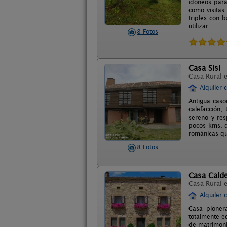
idóneos para
como visitas
triples con 
utilizar
8 Fotos
Casa Sisi
Casa Rural 
Alquiler 
Antigua caso
calefacción,
sereno y res
pocos kms. d
románicas qu
8 Fotos
Casa Cald
Casa Rural 
Alquiler 
Casa pioner
totalmente e
de matrimoni