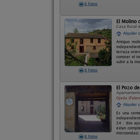
8 Fotos
El Molino
Casa Rural 
Alquiler 
Antiguo moli
independient
terraza orien
conocer el i
subir a la m
8 Fotos
El Pozo de
Apartament
Ojeda (Palen
Alquiler 
Es una cente
independient
24 : dos ap
estan comple
microondas). 
8 Fotos