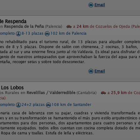
Email
 de Respenda
en
Respenda de la Peña
(Palencia)
a
24 km
de Cozuelos de Ojeda (Pale
completo
8-13 plazas
102 km de Palencia
no rehabilitado para el turismo rural, de 13 plazas para alquiler complet
es de 8 y 5 plazas. Dispone de salón con chimenea, 2 cocinas, 3 baños, 1
tada al sur y una enorme finca junto al río Valdavia. Es ideal para disfrutar 
ngenio de nuestros antepasados que aprovechaban la fuerza del agua para m
ontaña, recoger setas y sobre todo desconectar.
Email
 Los Lobos
os Rurales en
Revelillas / Valderredible
(Cantabria)
a
25,9 km
de Coz
cia)
completo
24+2 plazas
108 km de Santander
naria casa de labranza con su pajar, cuadras y vivienda transformada en
es y en su transformación se hamantenido el más puro estilo arquitectónico
artamentos para dos personas, dos apartamentos para cuatro personas y d
tamente equipados. todos ellos cuentan con cocina completa dotado de men
Ropa de cama y toallas. Estufa de leña y eléctricas.