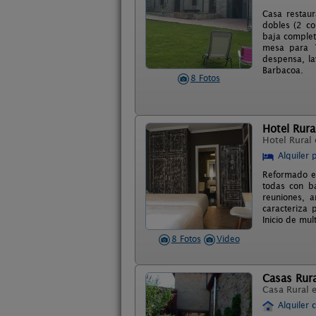
Casa restau
dobles (2 c
baja complet
mesa para 10
despensa, la
Barbacoa.
8 Fotos
Hotel Rura
Hotel Rural
Alquiler 
Reformado en
todas con ba
reuniones, 
caracteriza 
Inicio de mul
8 Fotos
Video
Casas Rura
Casa Rural 
Alquiler 