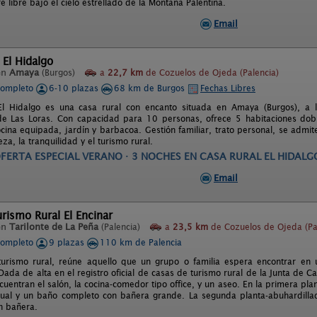
re libre bajo el cielo estrellado de la Montaña Palentina.
Email
 El Hidalgo
en
Amaya
(Burgos)
a
22,7 km
de Cozuelos de Ojeda (Palencia)
completo
6-10 plazas
68 km de Burgos
Fechas Libres
El Hidalgo es una casa rural con encanto situada en Amaya (Burgos), a
e Las Loras. Con capacidad para 10 personas, ofrece 5 habitaciones dob
cina equipada, jardín y barbacoa. Gestión familiar, trato personal, se admit
eza, la tranquilidad y el turismo rural.
FERTA ESPECIAL VERANO · 3 NOCHES EN CASA RURAL EL HIDALG
Email
rismo Rural El Encinar
en
Tarilonte de La Peña
(Palencia)
a
23,5 km
de Cozuelos de Ojeda (Pa
completo
9 plazas
110 km de Palencia
urismo rural, reúne aquello que un grupo o familia espera encontrar en un
da de alta en el registro oficial de casas de turismo rural de la Junta de Cas
cuentran el salón, la cocina-comedor tipo office, y un aseo. En la primera pla
dual y un baño completo con bañera grande. La segunda planta-abuhardilla
n bañera.