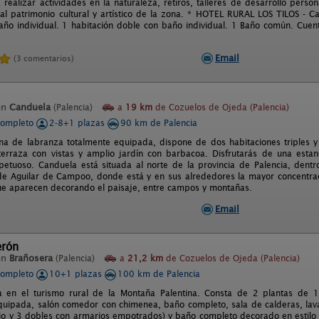
 realizar actividades en la naturaleza, retiros, talleres de desarrollo pers
 al patrimonio cultural y artístico de la zona. * HOTEL RURAL LOS TILOS - 
baño individual. 1 habitación doble con baño individual. 1 Baño común. Cuen
Email
(3 comentarios)
en
Canduela
(Palencia)
a
19 km
de Cozuelos de Ojeda (Palencia)
completo
2-8+1 plazas
90 km de Palencia
na de labranza totalmente equipada, dispone de dos habitaciones triples 
 terraza con vistas y amplio jardín con barbacoa. Disfrutarás de una esta
petuoso. Canduela está situada al norte de la provincia de Palencia, dent
e Aguilar de Campoo, donde está y en sus alrededores la mayor concentraci
e aparecen decorando el paisaje, entre campos y montañas.
Email
erón
en
Brañosera
(Palencia)
a
21,2 km
de Cozuelos de Ojeda (Palencia)
completo
10+1 plazas
100 km de Palencia
a en el turismo rural de la Montaña Palentina. Consta de 2 plantas de 1
quipada, salón comedor con chimenea, baño completo, sala de calderas, lav
o y 3 dobles con armarios empotrados) y baño completo decorado en estilo 