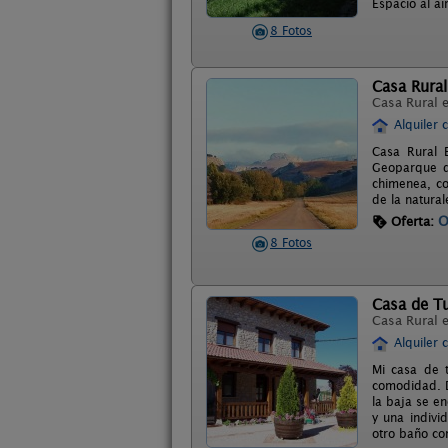
Espacio al ai
8 Fotos
Casa Rural
Casa Rural 
Alquiler 
Casa Rural 
Geoparque d
chimenea, co
de la natural
O
Oferta:
8 Fotos
Casa de Tu
Casa Rural 
Alquiler 
Mi casa de t
comodidad. Da
la baja se en
y una indivi
otro baño co