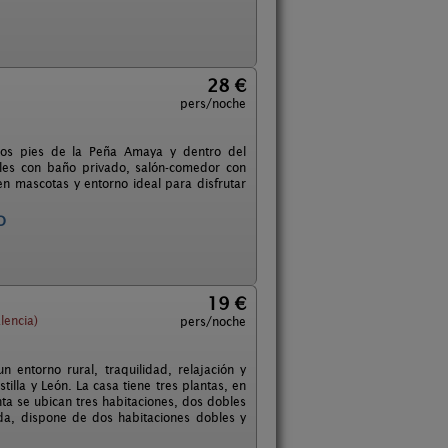
28 €
pers/noche
 los pies de la Peña Amaya y dentro del
les con baño privado, salón-comedor con
en mascotas y entorno ideal para disfrutar
O
19 €
lencia)
pers/noche
 entorno rural, traquilidad, relajación y
tilla y León. La casa tiene tres plantas, en
nta se ubican tres habitaciones, dos dobles
da, dispone de dos habitaciones dobles y