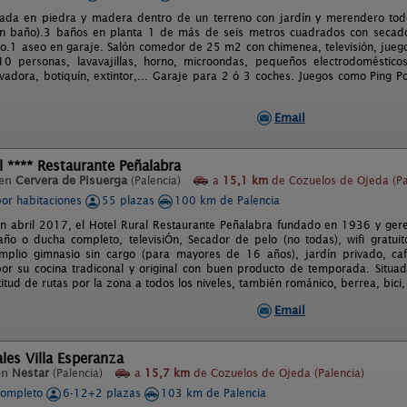
rada en piedra y madera dentro de un terreno con jardín y merendero tod
on baño).3 baños en planta 1 de más de seis metros cuadrados con secado
o.1 aseo en garaje. Salón comedor de 25 m2 con chimenea, televisión, juego
 personas, lavavajillas, horno, microondas, pequeños electrodomésticos,
vadora, botiquín, extintor,... Garaje para 2 ó 3 coches. Juegos como Ping P
Email
l **** Restaurante Peñalabra
 en
Cervera de Pisuerga
(Palencia)
a
15,1 km
de Cozuelos de Ojeda (Pa
por habitaciones
55 plazas
100 km de Palencia
 abril 2017, el Hotel Rural Restaurante Peñalabra fundado en 1936 y geren
ño o ducha completo, televisiÓn, Secador de pelo (no todas), wifi gratuit
amplio gimnasio sin cargo (para mayores de 16 años), jardín privado, ca
por su cocina tradiconal y original con buen producto de temporada. Situa
titud de rutas por la zona a todos los niveles, también románico, berrea, bici, 
Email
les Villa Esperanza
en
Nestar
(Palencia)
a
15,7 km
de Cozuelos de Ojeda (Palencia)
completo
6-12+2 plazas
103 km de Palencia