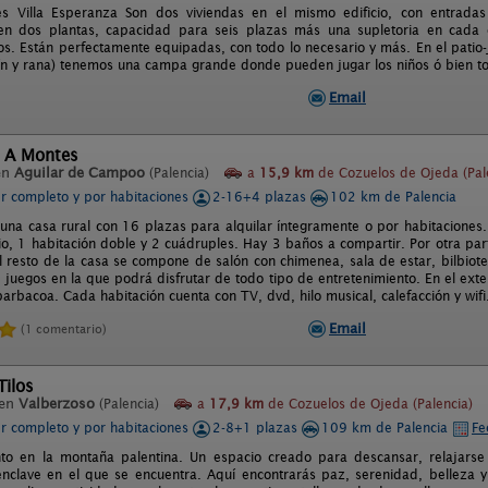
s Villa Esperanza Son dos viviendas en el mismo edificio, con entradas 
 en dos plantas, capacidad para seis plazas más una supletoria en cada 
os. Están perfectamente equipadas, con todo lo necesario y más. En el patio-
lín y rana) tenemos una campa grande donde pueden jugar los niños ó bien to
Email
l A Montes
en
Aguilar de Campoo
(Palencia)
a
15,9 km
de Cozuelos de Ojeda (Pal
er completo y por habitaciones
2-16+4 plazas
102 km de Palencia
una casa rural con 16 plazas para alquilar íntegramente o por habitaciones.
o, 1 habitación doble y 2 cuádruples. Hay 3 baños a compartir. Por otra par
l resto de la casa se compone de salón con chimenea, sala de estar, bilbiot
 juegos en la que podrá disfrutar de todo tipo de entretenimiento. En el ext
barbacoa. Cada habitación cuenta con TV, dvd, hilo musical, calefacción y wifi
Email
(1 comentario)
Tilos
 en
Valberzoso
(Palencia)
a
17,9 km
de Cozuelos de Ojeda (Palencia)
er completo y por habitaciones
2-8+1 plazas
109 km de Palencia
Fe
nto en la montaña palentina. Un espacio creado para descansar, relajars
enclave en el que se encuentra. Aquí encontrarás paz, serenidad, belleza y 