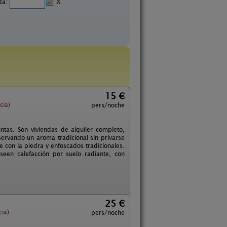
ida:
X
15 €
cia)
pers/noche
tas. Son viviendas de alquiler completo,
servando un aroma tradicional sin privarse
 con la piedra y enfoscados tradicionales.
een calefacción por suelo radiante, con
25 €
ia)
pers/noche