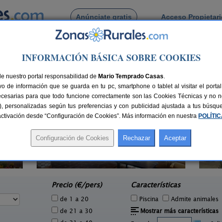
Anúnciate gratis
Acceso Propietar
Busca por pueblo
INFORMACIÓN BÁSICA SOBRE COOKIES
ozuelos de Ojeda
de Cozuelos de Ojeda
de nuestro portal responsabilidad de
Mario Temprado Casas
.
o de información que se guarda en tu pc, smartphone o tablet al visitar el port
ecesarias para que todo funcione correctamente son las Cookies Técnicas y no ne
rias), personalizadas según tus preferencias y con publicidad ajustada a tus búsq
sactivación desde “Configuración de Cookies”. Más información en nuestra
POLÍTI
Casa Calderón
4 pers.
10+1 pers.
30 €
30 €
Brañosera (Palencia)
e
desde
Precio (€/pers)
Características
de 1 a 20
Piscina
Admite animales
de 21 a 30
Mostrar más características