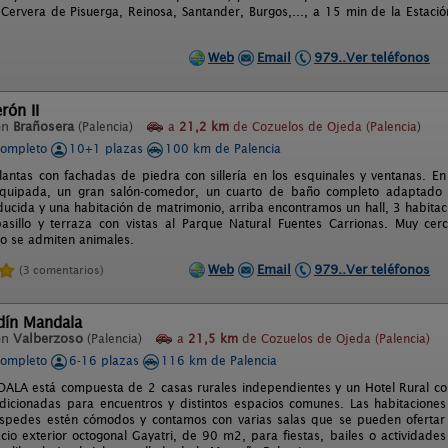
ervera de Pisuerga, Reinosa, Santander, Burgos,..., a 15 min de la Estaci
Web
Email
979..Ver teléfonos
rón II
en
Brañosera
(Palencia)
a
21,2 km
de Cozuelos de Ojeda (Palencia)
completo
10+1 plazas
100 km de Palencia
antas con fachadas de piedra con sillería en los esquinales y ventanas. En
equipada, un gran salón-comedor, un cuarto de baño completo adaptado 
ducida y una habitación de matrimonio, arriba encontramos un hall, 3 habita
asillo y terraza con vistas al Parque Natural Fuentes Carrionas. Muy ce
No se admiten animales.
Web
Email
979..Ver teléfonos
(3 comentarios)
dín Mandala
en
Valberzoso
(Palencia)
a
21,5 km
de Cozuelos de Ojeda (Palencia)
completo
6-16 plazas
116 km de Palencia
LA está compuesta de 2 casas rurales independientes y un Hotel Rural co
dicionadas para encuentros y distintos espacios comunes. Las habitacione
spedes estén cómodos y contamos con varias salas que se pueden ofertar 
cio exterior octogonal Gayatri, de 90 m2, para fiestas, bailes o actividades 