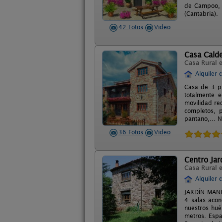
de Campoo, C
(Cantabria).
42 Fotos
Video
Casa Calde
Casa Rural 
Alquiler 
Casa de 3 pl
totalmente 
movilidad re
completos, p
pantano,... 
36 Fotos
Video
Centro Jar
Casa Rural 
Alquiler 
JARDÍN MANDA
4 salas acon
nuestros hué
metros. Espa