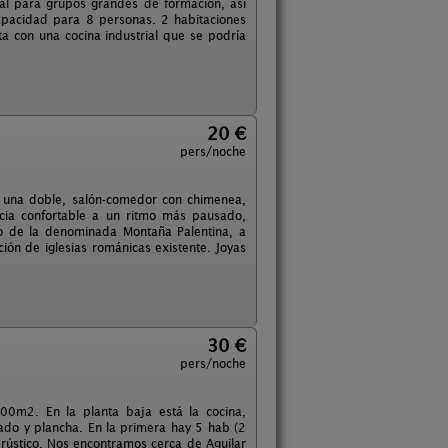
onal para grupos grandes de formación, así
Capacidad para 8 personas. 2 habitaciones
ta con una cocina industrial que se podría
20 €
pers/noche
y una doble, salón-comedor con chimenea,
ncia confortable a un ritmo más pausado,
ro de la denominada Montaña Palentina, a
ón de iglesias románicas existente. Joyas
30 €
pers/noche
00m2. En la planta baja está la cocina,
ado y plancha. En la primera hay 5 hab (2
rústico. Nos encontramos cerca de Aguilar