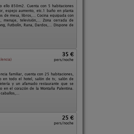
o ello 850m2. Cuenta con 5 habitaciones
r, espejo aumento, etc.1 baño en planta
s de mesa, libros,... Cocina equipada con
 menaje, televisión,... Zona cerrada de
ong, Futbolín, Rana, Dardos,... Dispone de
35 €
lencia)
pers/noche
cia familiar, cuenta con 25 habitaciones,
o en todo el hotel, salón de tv, salón de
fetería y un afamado restaurante que se
do en el corazón de la Montaña Palentina.
caballos,...
25 €
pers/noche