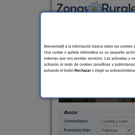
Busca por alojamiento
Alojamientos
>
Castilla y León
>
Palencia
> C
Casas Rurales cerca 
Bienvenid@ a la información básica sobre las cookies 
Una cookie o galleta informática es un pequeño archiv
externas que nos prestan servicios. Las activadas y n
activarás el resto de cookies (analíticas y publicita
pulsando el botón
Rechazar
o elegir su activación/de
ón II
La Casona de Támara
10+1 pers.
1
30 €
lencia)
Támara de Campos (Palencia)
desde
desd
Buscar
Comunidades:
Provincias/Islas: