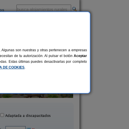
ios
-
al. Algunas son nuestras y otras pertenecen a empresas
cesitan de tu autorización. Al pulsar el botón
Aceptar
uedas. Estas últimas puedes desactivarlas por completo
CA DE COOKIES
.
Hotel Los Tilos
Las Golondrina
2-8+1 pers.
30 €
Valberzoso (Palencia)
Vertavillo (Palenci
desde
Adaptada a discapacitados