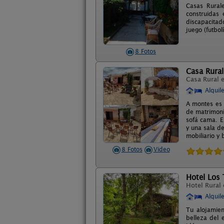
Casas Rurale
construidas
discapacitad
juego (futbo
8 Fotos
Casa Rura
Casa Rural 
Alquil
A montes es 
de matrimoni
sofá cama. E
y una sala de
mobiliario y 
8 Fotos
Video
Hotel Los 
Hotel Rural
Alquil
Tu alojamie
belleza del 