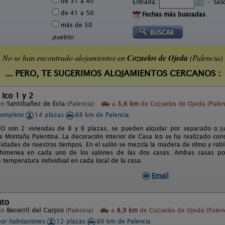
de 31 a 40
Entrada:
-
Sal
de 41 a 50
Fechas más buscadas
más de 50
pueblo:
No se han encontrado alojamientos en
Cozuelos de Ojeda
(Palencia)
... PERO, TE SUGERIMOS ALOJAMIENTOS CERCANOS :
 Ico 1 y 2
en
Santibañez de Ecla
(Palencia)
a
5,6 km
de Cozuelos de Ojeda (Palen
completo
14 plazas
88 km de Palencia
CO son 2 viviendas de 8 y 6 plazas, se pueden alquilar por separado o jun
la Montaña Palentina. La decoración interior de Casa Ico se ha realizado con
idades de nuestros tiempos. En el salón se mezcla la madera de olmo y roble
chimenea en cada uno de los salones de las dos casas. Ambas casas pos
 temperatura individual en cada local de la casa.
Email
nto
en
Becerril del Carpio
(Palencia)
a
8,9 km
de Cozuelos de Ojeda (Palenc
por habitaciones
12 plazas
80 km de Palencia