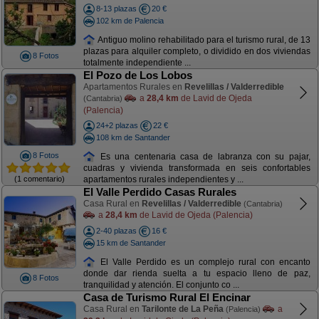
8-13 plazas
20 €
102 km de Palencia
Antiguo molino rehabilitado para el turismo rural, de 13
plazas para alquiler completo, o dividido en dos viviendas
8 Fotos
totalmente independiente ...
El Pozo de Los Lobos
Apartamentos Rurales en
Revelillas / Valderredible
a
28,4 km
de Lavid de Ojeda
(Cantabria)
(Palencia)
24+2 plazas
22 €
108 km de Santander
8 Fotos
Es una centenaria casa de labranza con su pajar,
cuadras y vivienda transformada en seis confortables
(1 comentario)
apartamentos rurales independientes y ...
El Valle Perdido Casas Rurales
Casa Rural en
Revelillas / Valderredible
(Cantabria)
a
28,4 km
de Lavid de Ojeda (Palencia)
2-40 plazas
16 €
15 km de Santander
El Valle Perdido es un complejo rural con encanto
donde dar rienda suelta a tu espacio lleno de paz,
8 Fotos
tranquilidad y atención. El conjunto co ...
Casa de Turismo Rural El Encinar
Casa Rural en
Tarilonte de La Peña
a
(Palencia)