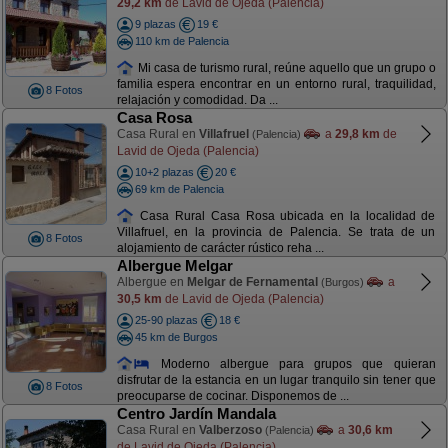
29,2 km
de Lavid de Ojeda (Palencia)
9 plazas
19 €
110 km de Palencia
Mi casa de turismo rural, reúne aquello que un grupo o
familia espera encontrar en un entorno rural, traquilidad,
8 Fotos
relajación y comodidad. Da ...
Casa Rosa
Casa Rural en
Villafruel
a
29,8 km
de
(Palencia)
Lavid de Ojeda (Palencia)
10+2 plazas
20 €
69 km de Palencia
Casa Rural Casa Rosa ubicada en la localidad de
Villafruel, en la provincia de Palencia. Se trata de un
8 Fotos
alojamiento de carácter rústico reha ...
Albergue Melgar
Albergue en
Melgar de Fernamental
a
(Burgos)
30,5 km
de Lavid de Ojeda (Palencia)
25-90 plazas
18 €
45 km de Burgos
Moderno albergue para grupos que quieran
disfrutar de la estancia en un lugar tranquilo sin tener que
8 Fotos
preocuparse de cocinar. Disponemos de ...
Centro Jardín Mandala
Casa Rural en
Valberzoso
a
30,6 km
(Palencia)
de Lavid de Ojeda (Palencia)