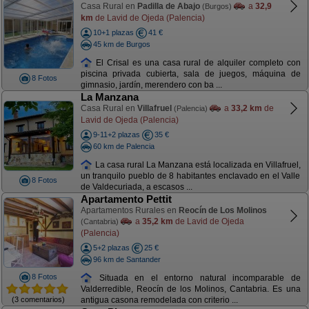
Casa Rural en
Padilla de Abajo
a
32,9
(Burgos)
km
de Lavid de Ojeda (Palencia)
10+1 plazas
41 €
45 km de Burgos
El Crisal es una casa rural de alquiler completo con
piscina privada cubierta, sala de juegos, máquina de
8 Fotos
gimnasio, jardín, merendero con ba ...
La Manzana
Casa Rural en
Villafruel
a
33,2 km
de
(Palencia)
Lavid de Ojeda (Palencia)
9-11+2 plazas
35 €
60 km de Palencia
La casa rural La Manzana está localizada en Villafruel,
un tranquilo pueblo de 8 habitantes enclavado en el Valle
8 Fotos
de Valdecuriada, a escasos ...
Apartamento Pettit
Apartamentos Rurales en
Reocín de Los Molinos
a
35,2 km
de Lavid de Ojeda
(Cantabria)
(Palencia)
5+2 plazas
25 €
96 km de Santander
8 Fotos
Situada en el entorno natural incomparable de
Valderredible, Reocín de los Molinos, Cantabria. Es una
(3 comentarios)
antigua casona remodelada con criterio ...