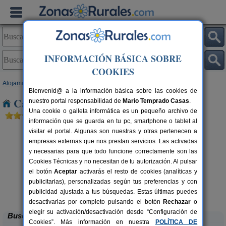
INFORMACIÓN BÁSICA SOBRE
COOKIES
Alojamientos
>
Castilla y León
>
Palencia
> Lavid de Ojeda
Bienvenid@ a la información básica sobre las cookies de
Casas Rurales cerca de Lavid de Ojeda
nuestro portal responsabilidad de
Mario Temprado Casas
.
Una cookie o galleta informática es un pequeño archivo de
información que se guarda en tu pc, smartphone o tablet al
visitar el portal. Algunas son nuestras y otras pertenecen a
empresas externas que nos prestan servicios. Las activadas
y necesarias para que todo funcione correctamente son las
Cookies Técnicas y no necesitan de tu autorización. Al pulsar
el botón
Aceptar
activarás el resto de cookies (analíticas y
publicitarias), personalizadas según tus preferencias y con
La Casona de Támara
rs.
14 pers.
 €
30 €
publicidad ajustada a tus búsquedas. Estas últimas puedes
Támara de Campos (Palencia)
desde
desactivarlas por completo pulsando el botón
Rechazar
o
elegir su activación/desactivación desde “Configuración de
Buscar
Cookies”. Más información en nuestra
POLÍTICA DE