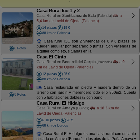
Casa Rural Ico 1 y 2
Casa Rural en
Santibañez de Ecla
a
(Palencia)
5,4 km
de Lavid de Ojeda (Palencia)
14 plazas
15 €
88 km de Palencia
Casa rural ICO son 2 viviendas de 8 y 6 plazas, se
pueden alquilar por separado o juntas. Son viviendas de
8 Fotos
alquiler completo, situadas en la ...
Casa El Cinto
Casa Rural en
Becerril del Carpio
a
9
(Palencia)
km
de Lavid de Ojeda (Palencia)
12 plazas
25 €
80 km de Palencia
Casa restaurada en piedra y madera dentro de un
terreno con jardín y merendero todo ello 850m2. Cuenta
8 Fotos
con 5 habitaciones dobles (2 con baño ...
Casa Rural El Hidalgo
Casa Rural en
Amaya
a
18,3 km
de
(Burgos)
Lavid de Ojeda (Palencia)
6-10 plazas
28 €
68 km de Burgos
Casa Rural El Hidalgo es una casa rural con encanto
situada en Amaya (Burgos), a los pies de la Peña Amaya y