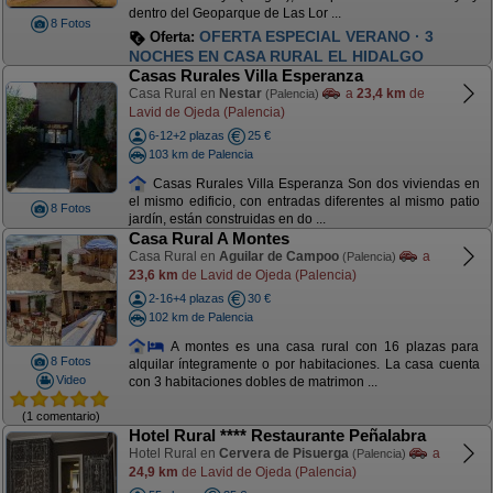
dentro del Geoparque de Las Lor ...
8 Fotos
OFERTA ESPECIAL VERANO · 3
Oferta:
NOCHES EN CASA RURAL EL HIDALGO
Casas Rurales Villa Esperanza
Casa Rural en
Nestar
a
23,4 km
de
(Palencia)
Lavid de Ojeda (Palencia)
6-12+2 plazas
25 €
103 km de Palencia
Casas Rurales Villa Esperanza Son dos viviendas en
el mismo edificio, con entradas diferentes al mismo patio
8 Fotos
jardín, están construidas en do ...
Casa Rural A Montes
Casa Rural en
Aguilar de Campoo
a
(Palencia)
23,6 km
de Lavid de Ojeda (Palencia)
2-16+4 plazas
30 €
102 km de Palencia
A montes es una casa rural con 16 plazas para
8 Fotos
alquilar íntegramente o por habitaciones. La casa cuenta
Video
con 3 habitaciones dobles de matrimon ...
(1 comentario)
Hotel Rural **** Restaurante Peñalabra
Hotel Rural en
Cervera de Pisuerga
a
(Palencia)
24,9 km
de Lavid de Ojeda (Palencia)