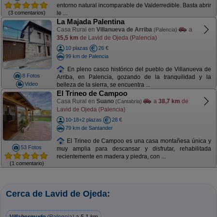
entorno natural incomparable de Valderredible. Basta abrir
(3 comentarios)
le ...
La Majada Palentina
Casa Rural en
Villanueva de Arriba
a
(Palencia)
35,5 km
de Lavid de Ojeda (Palencia)
10 plazas
26 €
99 km de Palencia
En pleno casco histórico del pueblo de Villanueva de
8 Fotos
Arriba, en Palencia, gozando de la tranquilidad y la
Video
belleza de la sierra, se encuentra ...
El Trineo de Campoo
Casa Rural en
Suano
a
38,7 km
de
(Cantabria)
Lavid de Ojeda (Palencia)
10-18+2 plazas
28 €
79 km de Santander
El Trineo de Campoo es una casa montañesa única y
53 Fotos
muy amplia para descansar y disfrutar, rehabilitada
recientemente en madera y piedra, con ...
(1 comentario)
Cerca de Lavid de Ojeda: