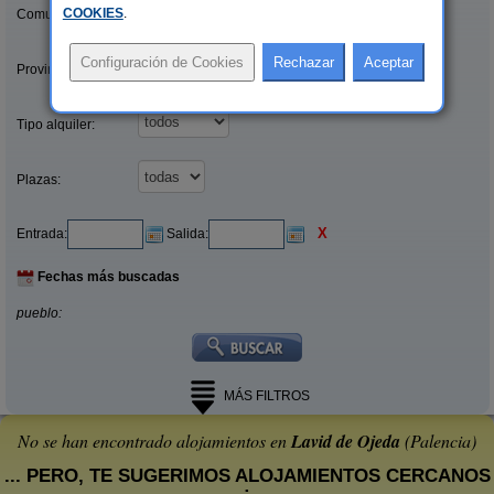
COOKIES
.
Comunidades:
Provincias/Islas:
Tipo alquiler:
Plazas:
X
Entrada:
Salida:
Fechas más buscadas
pueblo:
MÁS FILTROS
No se han encontrado alojamientos en
Lavid de Ojeda
(Palencia)
... PERO, TE SUGERIMOS ALOJAMIENTOS CERCANOS
: