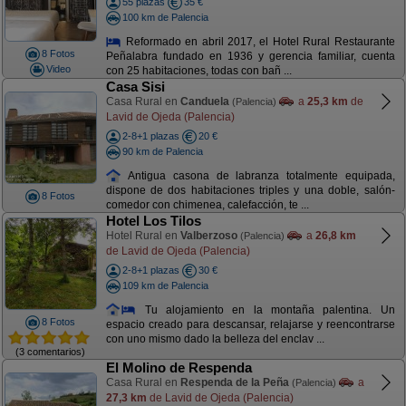
55 plazas
35 €
100 km de Palencia
Reformado en abril 2017, el Hotel Rural Restaurante
8 Fotos
Peñalabra fundado en 1936 y gerencia familiar, cuenta
Video
con 25 habitaciones, todas con bañ ...
Casa Sisi
Casa Rural en
Canduela
a
25,3 km
de
(Palencia)
Lavid de Ojeda (Palencia)
2-8+1 plazas
20 €
90 km de Palencia
Antigua casona de labranza totalmente equipada,
dispone de dos habitaciones triples y una doble, salón-
8 Fotos
comedor con chimenea, calefacción, te ...
Hotel Los Tilos
Hotel Rural en
Valberzoso
a
26,8 km
(Palencia)
de Lavid de Ojeda (Palencia)
2-8+1 plazas
30 €
109 km de Palencia
Tu alojamiento en la montaña palentina. Un
8 Fotos
espacio creado para descansar, relajarse y reencontrarse
con uno mismo dado la belleza del enclav ...
(3 comentarios)
El Molino de Respenda
Casa Rural en
Respenda de la Peña
a
(Palencia)
27,3 km
de Lavid de Ojeda (Palencia)