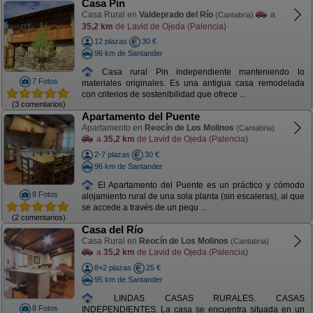
Casa Pin
Casa Rural en
Valdeprado del Río
a
(Cantabria)
35,2 km
de Lavid de Ojeda (Palencia)
12 plazas
30 €
96 km de Santander
Casa rural Pin independiente manteniendo lo
7 Fotos
materiales originales. Es una antigua casa remodelada
con criterios de sostenibilidad que ofrece ...
(3 comentarios)
Apartamento del Puente
Apartamento en
Reocín de Los Molinos
(Cantabria)
a
35,2 km
de Lavid de Ojeda (Palencia)
2-7 plazas
30 €
96 km de Santander
El Apartamento del Puente es un práctico y cómodo
8 Fotos
alojamiento rural de una sola planta (sin escaleras), al que
se accede a través de un pequ ...
(2 comentarios)
Casa del Río
Casa Rural en
Reocín de Los Molinos
(Cantabria)
a
35,2 km
de Lavid de Ojeda (Palencia)
8+2 plazas
25 €
95 km de Santander
LINDAS CASAS RURALES. CASAS
8 Fotos
INDEPENDIENTES. La casa se encuentra situada en un