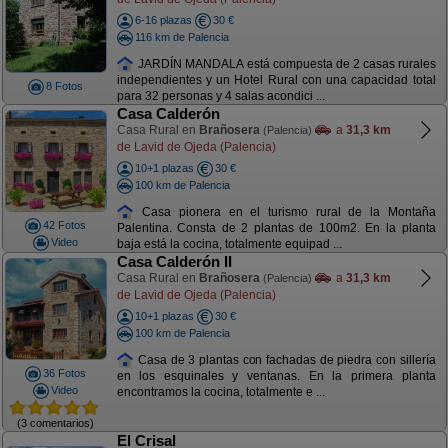
6-16 plazas
30 €
116 km de Palencia
JARDÍN MANDALA está compuesta de 2 casas rurales
independientes y un Hotel Rural con una capacidad total
8 Fotos
para 32 personas y 4 salas acondici ...
Casa Calderón
Casa Rural en
Brañosera
a
31,3 km
(Palencia)
de Lavid de Ojeda (Palencia)
10+1 plazas
30 €
100 km de Palencia
Casa pionera en el turismo rural de la Montaña
42 Fotos
Palentina. Consta de 2 plantas de 100m2. En la planta
Video
baja está la cocina, totalmente equipad ...
Casa Calderón II
Casa Rural en
Brañosera
a
31,3 km
(Palencia)
de Lavid de Ojeda (Palencia)
10+1 plazas
30 €
100 km de Palencia
Casa de 3 plantas con fachadas de piedra con sillería
36 Fotos
en los esquinales y ventanas. En la primera planta
Video
encontramos la cocina, totalmente e ...
(3 comentarios)
El Crisal