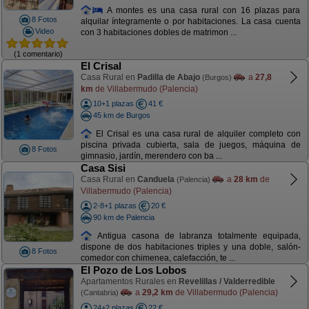
A montes es una casa rural con 16 plazas para
8 Fotos
alquilar íntegramente o por habitaciones. La casa cuenta
Video
con 3 habitaciones dobles de matrimon ...
(1 comentario)
El Crisal
Casa Rural en
Padilla de Abajo
a
27,8
(Burgos)
km
de Villabermudo (Palencia)
10+1 plazas
41 €
45 km de Burgos
El Crisal es una casa rural de alquiler completo con
piscina privada cubierta, sala de juegos, máquina de
8 Fotos
gimnasio, jardín, merendero con ba ...
Casa Sisi
Casa Rural en
Canduela
a
28 km
de
(Palencia)
Villabermudo (Palencia)
2-8+1 plazas
20 €
90 km de Palencia
Antigua casona de labranza totalmente equipada,
dispone de dos habitaciones triples y una doble, salón-
8 Fotos
comedor con chimenea, calefacción, te ...
El Pozo de Los Lobos
Apartamentos Rurales en
Revelillas / Valderredible
a
29,2 km
de Villabermudo (Palencia)
(Cantabria)
24+2 plazas
22 €