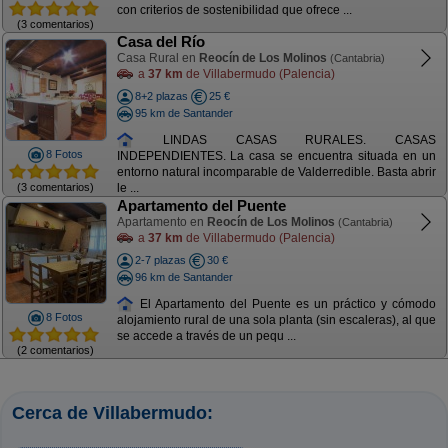
con criterios de sostenibilidad que ofrece ...
(3 comentarios)
Casa del Río
Casa Rural en
Reocín de Los Molinos
(Cantabria)
a
37 km
de Villabermudo (Palencia)
8+2 plazas
25 €
95 km de Santander
LINDAS CASAS RURALES. CASAS
8 Fotos
INDEPENDIENTES. La casa se encuentra situada en un
entorno natural incomparable de Valderredible. Basta abrir
(3 comentarios)
le ...
Apartamento del Puente
Apartamento en
Reocín de Los Molinos
(Cantabria)
a
37 km
de Villabermudo (Palencia)
2-7 plazas
30 €
96 km de Santander
El Apartamento del Puente es un práctico y cómodo
8 Fotos
alojamiento rural de una sola planta (sin escaleras), al que
se accede a través de un pequ ...
(2 comentarios)
Cerca de Villabermudo: