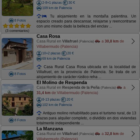
2-8+1 plazas
30 €
109 km de Palencia
Tu alojamiento en la montaña palentina. Un
8 Fotos
espacio creado para descansar, relajarse y reencontrarse
con uno mismo dado la belleza del enclav ...
(3 comentarios)
Casa Rosa
Casa Rural en
Villafruel
a
30,8 km
de
(Palencia)
Villabermudo (Palencia)
10+2 plazas
20 €
69 km de Palencia
Casa Rural Casa Rosa ubicada en la localidad de
Villafruel, en la provincia de Palencia. Se trata de un
8 Fotos
alojamiento de carácter rústico reha ...
El Molino de Respenda
Casa Rural en
Respenda de la Peña
a
(Palencia)
31,4 km
de Villabermudo (Palencia)
8-13 plazas
20 €
102 km de Palencia
Antiguo molino rehabilitado para el turismo rural, de 13
plazas para alquiler completo, o dividido en dos viviendas
8 Fotos
totalmente independiente ...
La Manzana
Casa Rural en
Villafruel
a
32,8 km
de
(Palencia)
Villabermudo (Palencia)