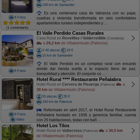
108 km de Santander
Es una centenaria casa de labranza con su pajar,
8 Fotos
cuadras y vivienda transformada en seis confortables
apartamentos rurales independientes y ...
(1 comentario)
El Valle Perdido Casas Rurales
Casa Rural en
Revelillas / Valderredible
(Cantabria)
a
29,2 km
de Villabermudo (Palencia)
2-40 plazas
16 €
15 km de Santander
El Valle Perdido es un complejo rural con encanto
donde dar rienda suelta a tu espacio lleno de paz,
8 Fotos
tranquilidad y atención. El conjunto co ...
Hotel Rural **** Restaurante Peñalabra
Hotel Rural en
Cervera de Pisuerga
a
(Palencia)
30 km
de Villabermudo (Palencia)
55 plazas
35 €
100 km de Palencia
Reformado en abril 2017, el Hotel Rural Restaurante
8 Fotos
Peñalabra fundado en 1936 y gerencia familiar, cuenta
Video
con 25 habitaciones, todas con bañ ...
Hotel Los Tilos
Hotel Rural en
Valberzoso
a
30,5 km
(Palencia)
de Villabermudo (Palencia)