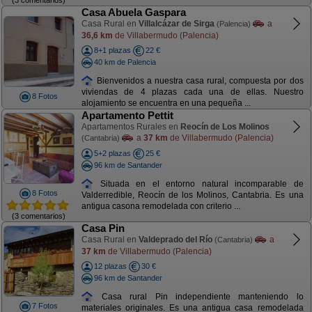
Casa Abuela Gaspara
Casa Rural en
Villalcázar de Sirga
a
(Palencia)
36,6 km
de Villabermudo (Palencia)
8+1 plazas
22 €
40 km de Palencia
Bienvenidos a nuestra casa rural, compuesta por dos
viviendas de 4 plazas cada una de ellas. Nuestro
8 Fotos
alojamiento se encuentra en una pequeña ...
Apartamento Pettit
Apartamentos Rurales en
Reocín de Los Molinos
a
37 km
de Villabermudo (Palencia)
(Cantabria)
5+2 plazas
25 €
96 km de Santander
Situada en el entorno natural incomparable de
8 Fotos
Valderredible, Reocín de los Molinos, Cantabria. Es una
antigua casona remodelada con criterio ...
(3 comentarios)
Casa Pin
Casa Rural en
Valdeprado del Río
a
(Cantabria)
37 km
de Villabermudo (Palencia)
12 plazas
30 €
96 km de Santander
Casa rural Pin independiente manteniendo lo
7 Fotos
materiales originales. Es una antigua casa remodelada