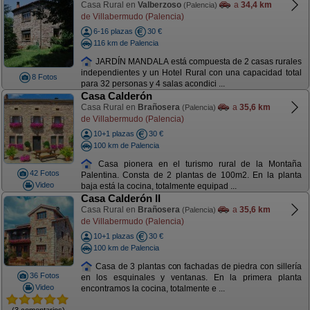
Casa Rural en
Valberzoso
a
34,4 km
(Palencia)
de Villabermudo (Palencia)
6-16 plazas
30 €
116 km de Palencia
JARDÍN MANDALA está compuesta de 2 casas rurales
independientes y un Hotel Rural con una capacidad total
8 Fotos
para 32 personas y 4 salas acondici ...
Casa Calderón
Casa Rural en
Brañosera
a
35,6 km
(Palencia)
de Villabermudo (Palencia)
10+1 plazas
30 €
100 km de Palencia
Casa pionera en el turismo rural de la Montaña
42 Fotos
Palentina. Consta de 2 plantas de 100m2. En la planta
Video
baja está la cocina, totalmente equipad ...
Casa Calderón II
Casa Rural en
Brañosera
a
35,6 km
(Palencia)
de Villabermudo (Palencia)
10+1 plazas
30 €
100 km de Palencia
Casa de 3 plantas con fachadas de piedra con sillería
36 Fotos
en los esquinales y ventanas. En la primera planta
Video
encontramos la cocina, totalmente e ...
(3 comentarios)