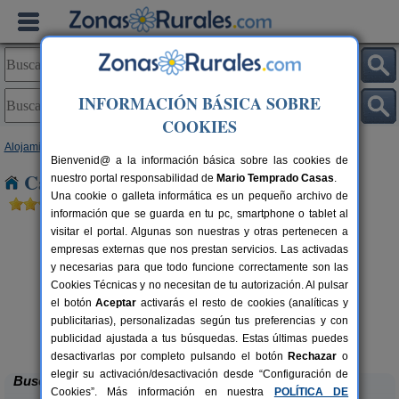
INFORMACIÓN BÁSICA SOBRE
COOKIES
Alojamientos
>
Castilla y León
>
Palencia
> Villabermudo
Bienvenid@ a la información básica sobre las cookies de
Casas Rurales cerca de Villabermudo
nuestro portal responsabilidad de
Mario Temprado Casas
.
Una cookie o galleta informática es un pequeño archivo de
información que se guarda en tu pc, smartphone o tablet al
visitar el portal. Algunas son nuestras y otras pertenecen a
empresas externas que nos prestan servicios. Las activadas
y necesarias para que todo funcione correctamente son las
Cookies Técnicas y no necesitan de tu autorización. Al pulsar
el botón
Aceptar
activarás el resto de cookies (analíticas y
publicitarias), personalizadas según tus preferencias y con
Casa Calderón II
rs.
10+1 pers.
 €
30 €
publicidad ajustada a tus búsquedas. Estas últimas puedes
Brañosera (Palencia)
desde
desactivarlas por completo pulsando el botón
Rechazar
o
elegir su activación/desactivación desde “Configuración de
Buscar
Cookies”. Más información en nuestra
POLÍTICA DE