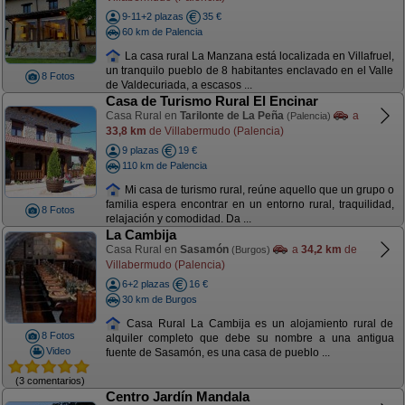
9-11+2 plazas
35 €
60 km de Palencia
La casa rural La Manzana está localizada en Villafruel,
un tranquilo pueblo de 8 habitantes enclavado en el Valle
8 Fotos
de Valdecuriada, a escasos ...
Casa de Turismo Rural El Encinar
Casa Rural en
Tarilonte de La Peña
a
(Palencia)
33,8 km
de Villabermudo (Palencia)
9 plazas
19 €
110 km de Palencia
Mi casa de turismo rural, reúne aquello que un grupo o
familia espera encontrar en un entorno rural, traquilidad,
8 Fotos
relajación y comodidad. Da ...
La Cambija
Casa Rural en
Sasamón
a
34,2 km
de
(Burgos)
Villabermudo (Palencia)
6+2 plazas
16 €
30 km de Burgos
Casa Rural La Cambija es un alojamiento rural de
8 Fotos
alquiler completo que debe su nombre a una antigua
Video
fuente de Sasamón, es una casa de pueblo ...
(3 comentarios)
Centro Jardín Mandala