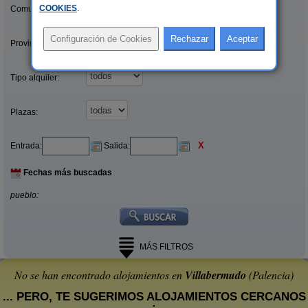
COOKIES
.
Comunidades:
Provincias/Islas:
Tipo alquiler:
Plazas:
X
Entrada:
Salida:
Fechas más buscadas
pueblo:
MÁS FILTROS
No se han encontrado alojamientos en
Villabermudo
(Palencia)
... PERO, TE SUGERIMOS ALOJAMIENTOS CERCANOS
: