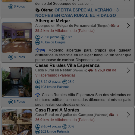
dentro del Geoparque de Las Lor ...
8 Fotos
OFERTA ESPECIAL VERANO · 3
Oferta:
NOCHES EN CASA RURAL EL HIDALGO
Albergue Melgar
Albergue en
Melgar de Fernamental
a
(Burgos)
25,4 km
de Villabermudo (Palencia)
25-90 plazas
18 €
45 km de Burgos
Moderno albergue para grupos que quieran
disfrutar de la estancia en un lugar tranquilo sin tener que
8 Fotos
preocuparse de cocinar. Disponemos de ...
Casas Rurales Villa Esperanza
Casa Rural en
Nestar
a
26,8 km
de
(Palencia)
Villabermudo (Palencia)
6-12+2 plazas
25 €
103 km de Palencia
Casas Rurales Villa Esperanza Son dos viviendas en
el mismo edificio, con entradas diferentes al mismo patio
8 Fotos
jardín, están construidas en do ...
Casa Rural A Montes
Casa Rural en
Aguilar de Campoo
a
(Palencia)
26,9 km
de Villabermudo (Palencia)
2-16+4 plazas
30 €
102 km de Palencia