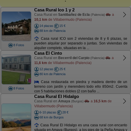
Casa Rural Ico 1 y 2
Casa Rural en
Santibañez de Ecla
a
(Palencia)
10,1 km
de Villabermudo (Palencia)
14 plazas
15 €
88 km de Palencia
Casa rural ICO son 2 viviendas de 8 y 6 plazas, se
pueden alquilar por separado o juntas. Son viviendas de
8 Fotos
alquiler completo, situadas en la ...
Casa El Cinto
Casa Rural en
Becerril del Carpio
a
(Palencia)
11,6 km
de Villabermudo (Palencia)
12 plazas
25 €
80 km de Palencia
Casa restaurada en piedra y madera dentro de un
terreno con jardín y merendero todo ello 850m2. Cuenta
8 Fotos
con 5 habitaciones dobles (2 con baño ...
Casa Rural El Hidalgo
Casa Rural en
Amaya
a
16,5 km
de
(Burgos)
Villabermudo (Palencia)
6-10 plazas
28 €
68 km de Burgos
Casa Rural El Hidalgo es una casa rural con encanto
situada en Amaya (Burgos), a los pies de la Peña Amaya y