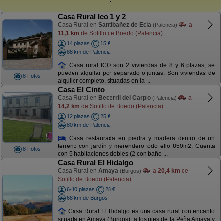
Casa Rural Ico 1 y 2
Casa Rural en
Santibañez de Ecla
a
(Palencia)
11,1 km
de Sotillo de Boedo (Palencia)
14 plazas
15 €
88 km de Palencia
Casa rural ICO son 2 viviendas de 8 y 6 plazas, se
pueden alquilar por separado o juntas. Son viviendas de
8 Fotos
alquiler completo, situadas en la ...
Casa El Cinto
Casa Rural en
Becerril del Carpio
a
(Palencia)
14,2 km
de Sotillo de Boedo (Palencia)
12 plazas
25 €
80 km de Palencia
Casa restaurada en piedra y madera dentro de un
terreno con jardín y merendero todo ello 850m2. Cuenta
8 Fotos
con 5 habitaciones dobles (2 con baño ...
Casa Rural El Hidalgo
Casa Rural en
Amaya
a
20,4 km
de
(Burgos)
Sotillo de Boedo (Palencia)
6-10 plazas
28 €
68 km de Burgos
Casa Rural El Hidalgo es una casa rural con encanto
situada en Amaya (Burgos), a los pies de la Peña Amaya y