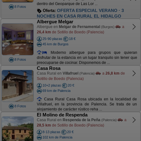
dentro del Geoparque de Las Lor ...
8 Fotos
OFERTA ESPECIAL VERANO · 3
Oferta:
NOCHES EN CASA RURAL EL HIDALGO
Albergue Melgar
Albergue en
Melgar de Fernamental
a
(Burgos)
26,4 km
de Sotillo de Boedo (Palencia)
25-90 plazas
18 €
45 km de Burgos
Moderno albergue para grupos que quieran
disfrutar de la estancia en un lugar tranquilo sin tener que
8 Fotos
preocuparse de cocinar. Disponemos de ...
Casa Rosa
Casa Rural en
Villafruel
a
26,8 km
de
(Palencia)
Sotillo de Boedo (Palencia)
10+2 plazas
20 €
69 km de Palencia
Casa Rural Casa Rosa ubicada en la localidad de
Villafruel, en la provincia de Palencia. Se trata de un
8 Fotos
alojamiento de carácter rústico reha ...
El Molino de Respenda
Casa Rural en
Respenda de la Peña
a
(Palencia)
28,5 km
de Sotillo de Boedo (Palencia)
8-13 plazas
20 €
102 km de Palencia