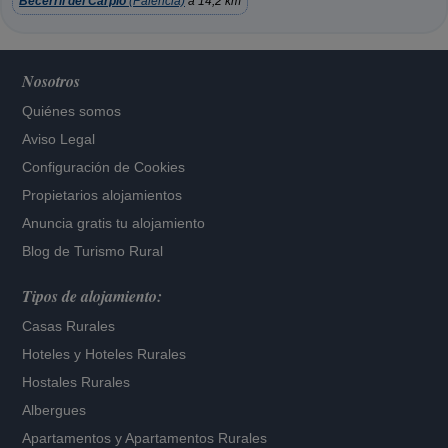
Becerril del Carpio
(Palencia)
a 14,2 km
Nosotros
Quiénes somos
Aviso Legal
Configuración de Cookies
Propietarios alojamientos
Anuncia gratis tu alojamiento
Blog de Turismo Rural
Tipos de alojamiento:
Casas Rurales
Hoteles
y
Hoteles Rurales
Hostales Rurales
Albergues
Apartamentos
y
Apartamentos Rurales