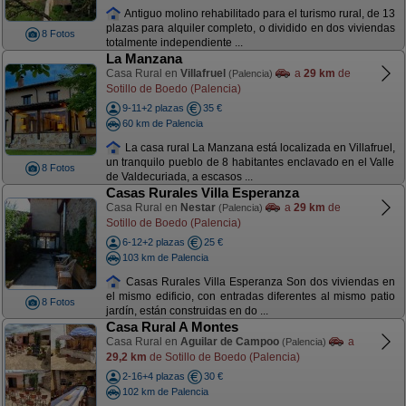
Antiguo molino rehabilitado para el turismo rural, de 13
plazas para alquiler completo, o dividido en dos viviendas
8 Fotos
totalmente independiente ...
La Manzana
Casa Rural en
Villafruel
a
29 km
de
(Palencia)
Sotillo de Boedo (Palencia)
9-11+2 plazas
35 €
60 km de Palencia
La casa rural La Manzana está localizada en Villafruel,
un tranquilo pueblo de 8 habitantes enclavado en el Valle
8 Fotos
de Valdecuriada, a escasos ...
Casas Rurales Villa Esperanza
Casa Rural en
Nestar
a
29 km
de
(Palencia)
Sotillo de Boedo (Palencia)
6-12+2 plazas
25 €
103 km de Palencia
Casas Rurales Villa Esperanza Son dos viviendas en
el mismo edificio, con entradas diferentes al mismo patio
8 Fotos
jardín, están construidas en do ...
Casa Rural A Montes
Casa Rural en
Aguilar de Campoo
a
(Palencia)
29,2 km
de Sotillo de Boedo (Palencia)
2-16+4 plazas
30 €
102 km de Palencia