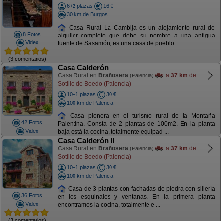
6+2 plazas
16 €
30 km de Burgos
Casa Rural La Cambija es un alojamiento rural de
8 Fotos
alquiler completo que debe su nombre a una antigua
Video
fuente de Sasamón, es una casa de pueblo ...
(3 comentarios)
Casa Calderón
Casa Rural en
Brañosera
a
37 km
de
(Palencia)
Sotillo de Boedo (Palencia)
10+1 plazas
30 €
100 km de Palencia
Casa pionera en el turismo rural de la Montaña
42 Fotos
Palentina. Consta de 2 plantas de 100m2. En la planta
Video
baja está la cocina, totalmente equipad ...
Casa Calderón II
Casa Rural en
Brañosera
a
37 km
de
(Palencia)
Sotillo de Boedo (Palencia)
10+1 plazas
30 €
100 km de Palencia
Casa de 3 plantas con fachadas de piedra con sillería
36 Fotos
en los esquinales y ventanas. En la primera planta
Video
encontramos la cocina, totalmente e ...
(3 comentarios)