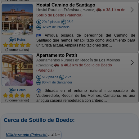
Hostal Camino de Santiago
Hostal Rural en
Frómista
a
38,1 km
de
(Palencia)
Sotillo de Boedo (Palencia)
20+2 plazas
25 €
32 km de Palencia
Antigua posada de peregrinos del Camino de
8 Fotos
Santiago que hemos rehabilitado como alojamiento para
un turista actual. Amplias habitaciones dob ...
(2 comentarios)
Apartamento Pettit
Apartamentos Rurales en
Reocín de Los Molinos
a
40,2 km
de Sotillo de Boedo
(Cantabria)
(Palencia)
5+2 plazas
25 €
96 km de Santander
8 Fotos
Situada en el entorno natural incomparable de
Valderredible, Reocín de los Molinos, Cantabria. Es una
(3 comentarios)
antigua casona remodelada con criterio ...
Cerca de Sotillo de Boedo:
Villabermudo
(Palencia)
a 4 km