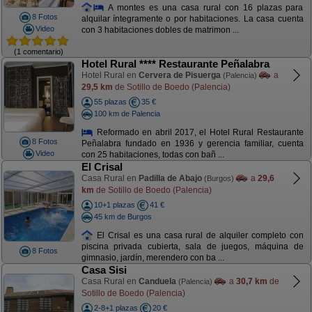
A montes es una casa rural con 16 plazas para
8 Fotos
alquilar íntegramente o por habitaciones. La casa cuenta
Video
con 3 habitaciones dobles de matrimon ...
(1 comentario)
Hotel Rural **** Restaurante Peñalabra
Hotel Rural en
Cervera de Pisuerga
a
(Palencia)
29,5 km
de Sotillo de Boedo (Palencia)
55 plazas
35 €
100 km de Palencia
Reformado en abril 2017, el Hotel Rural Restaurante
8 Fotos
Peñalabra fundado en 1936 y gerencia familiar, cuenta
Video
con 25 habitaciones, todas con bañ ...
El Crisal
Casa Rural en
Padilla de Abajo
a
29,6
(Burgos)
km
de Sotillo de Boedo (Palencia)
10+1 plazas
41 €
45 km de Burgos
El Crisal es una casa rural de alquiler completo con
piscina privada cubierta, sala de juegos, máquina de
8 Fotos
gimnasio, jardín, merendero con ba ...
Casa Sisi
Casa Rural en
Canduela
a
30,7 km
de
(Palencia)
Sotillo de Boedo (Palencia)
2-8+1 plazas
20 €