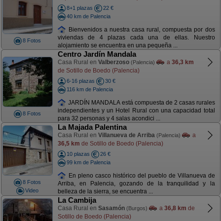
8+1 plazas
22 €
40 km de Palencia
Bienvenidos a nuestra casa rural, compuesta por dos
viviendas de 4 plazas cada una de ellas. Nuestro
8 Fotos
alojamiento se encuentra en una pequeña ...
Centro Jardín Mandala
Casa Rural en
Valberzoso
a
36,3 km
(Palencia)
de Sotillo de Boedo (Palencia)
6-16 plazas
30 €
116 km de Palencia
JARDÍN MANDALA está compuesta de 2 casas rurales
independientes y un Hotel Rural con una capacidad total
8 Fotos
para 32 personas y 4 salas acondici ...
La Majada Palentina
Casa Rural en
Villanueva de Arriba
a
(Palencia)
36,5 km
de Sotillo de Boedo (Palencia)
10 plazas
26 €
99 km de Palencia
En pleno casco histórico del pueblo de Villanueva de
8 Fotos
Arriba, en Palencia, gozando de la tranquilidad y la
Video
belleza de la sierra, se encuentra ...
La Cambija
Casa Rural en
Sasamón
a
36,8 km
de
(Burgos)
Sotillo de Boedo (Palencia)