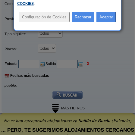
COOKIES
.
Comunidades:
Provincias/Islas:
Tipo alquiler:
Plazas:
X
Entrada:
Salida:
Fechas más buscadas
pueblo:
MÁS FILTROS
No se han encontrado alojamientos en
Sotillo de Boedo
(Palencia)
... PERO, TE SUGERIMOS ALOJAMIENTOS CERCANOS
: