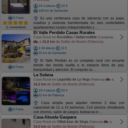
24+2 plazas
22 €
108 km de Santander
8 Fotos
Es una centenaria casa de labranza con su pajar,
cuadras y vivienda transformada en seis confortables
(1 comentario)
apartamentos rurales independientes y ...
El Valle Perdido Casas Rurales
Casa Rural en
Revelillas / Valderredible
(Cantabria)
a
32,8 km
de Sotillo de Boedo (Palencia)
2-40 plazas
16 €
15 km de Santander
El Valle Perdido es un complejo rural con encanto
donde dar rienda suelta a tu espacio lleno de paz,
8 Fotos
tranquilidad y atención. El conjunto co ...
La Solana
Casa Rural en
Lagunilla de La Vega
a
(Palencia)
34,2 km
de Sotillo de Boedo (Palencia)
10+4 plazas
50 €
62 km de Palencia
Casa amplia para alquiler mínimo 2 días con
capacidad de 12 a 14 personas. Con piscina climatizada
8 Fotos
con chorros, salón de juegos, barbacoa in ...
Casa Abuela Gaspara
Casa Rural en
Villalcázar de Sirga
a
(Palencia)
34,5 km
de Sotillo de Boedo (Palencia)