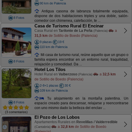
90 km de Palencia
Antigua casona de labranza totalmente equipada,
dispone de dos habitaciones triples y una doble, salón-
8 Fotos
comedor con chimenea, calefacción, te ...
Casa de Turismo Rural El Encinar
Casa Rural en
Tarilonte de La Peña
a
(Palencia)
31,5 km
de Sotillo de Boedo (Palencia)
9 plazas
19 €
110 km de Palencia
Mi casa de turismo rural, reúne aquello que un grupo o
familia espera encontrar en un entorno rural, traquilidad,
8 Fotos
relajación y comodidad. Da ...
Hotel Los Tilos
Hotel Rural en
Valberzoso
a
32,5 km
(Palencia)
de Sotillo de Boedo (Palencia)
2-8+1 plazas
30 €
109 km de Palencia
Tu alojamiento en la montaña palentina. Un
8 Fotos
espacio creado para descansar, relajarse y reencontrarse
con uno mismo dado la belleza del enclav ...
(3 comentarios)
El Pozo de Los Lobos
Apartamentos Rurales en
Revelillas / Valderredible
a
32,8 km
de Sotillo de Boedo
(Cantabria)
(Palencia)