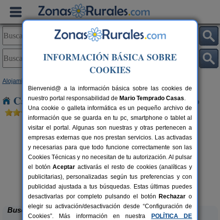
INFORMACIÓN BÁSICA SOBRE
COOKIES
Alojamientos
>
Castilla y León
>
Palencia
> Sotillo de Boedo
Bienvenid@ a la información básica sobre las cookies de
Casas Rurales cerca de Sotillo de Boedo
nuestro portal responsabilidad de
Mario Temprado Casas
.
Una cookie o galleta informática es un pequeño archivo de
información que se guarda en tu pc, smartphone o tablet al
visitar el portal. Algunas son nuestras y otras pertenecen a
empresas externas que nos prestan servicios. Las activadas
y necesarias para que todo funcione correctamente son las
Cookies Técnicas y no necesitan de tu autorización. Al pulsar
el botón
Aceptar
activarás el resto de cookies (analíticas y
publicitarias), personalizadas según tus preferencias y con
Casa Calderón
rs.
10+1 pers.
 €
30 €
publicidad ajustada a tus búsquedas. Estas últimas puedes
Brañosera (Palencia)
desde
desactivarlas por completo pulsando el botón
Rechazar
o
elegir su activación/desactivación desde “Configuración de
Buscar
Cookies”. Más información en nuestra
POLÍTICA DE