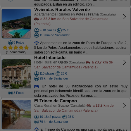
equipados. Estan en un edificio, con ...
Viviendas Rurales Valverde
Apartamentos Rurales en
Potes / Frama
(Cantabria)
a
22,2 km
de San Salvador de Cantamuda
(Palencia)
2-18 plazas
25 €
110 km de Santander
8 Fotos
Apartamentos en la zona de Picos de Europa a sólo 2,
5 km de Potes. Apartamentos de dos habitaciones, cocina-
(1 comentario)
salón con sofá-cama, un baño y ...
Hotel Infantado
Hotel Rural en
Ojedo
a
23,7 km
de
(Cantabria)
San Salvador de Cantamuda (Palencia)
110 plazas
25 €
95 km de Santander
Un hotel de 50 habitaciones con un estilo muy
personal perfectamente identificado con la zona en la que
8 Fotos
está enclavado, los Picos de Europa. ...
El Trineo de Campoo
Casa Rural en
Suano
a
23,8 km
de
(Cantabria)
San Salvador de Cantamuda (Palencia)
10-18+2 plazas
28 €
79 km de Santander
El Trineo de Campoo es una casa montañesa única y