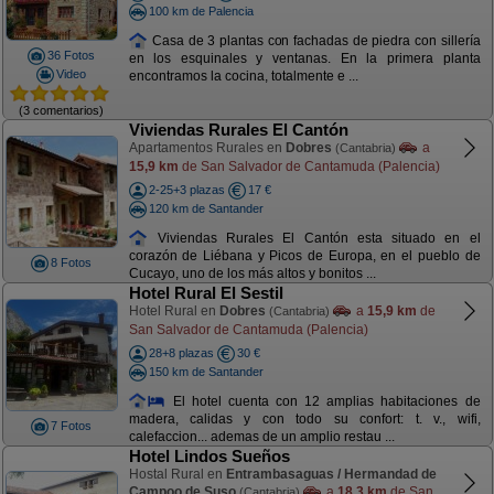
100 km de Palencia
Casa de 3 plantas con fachadas de piedra con sillería
36 Fotos
en los esquinales y ventanas. En la primera planta
Video
encontramos la cocina, totalmente e ...
(3 comentarios)
Viviendas Rurales El Cantón
Apartamentos Rurales en
Dobres
a
(Cantabria)
15,9 km
de San Salvador de Cantamuda (Palencia)
2-25+3 plazas
17 €
120 km de Santander
Viviendas Rurales El Cantón esta situado en el
corazón de Liébana y Picos de Europa, en el pueblo de
8 Fotos
Cucayo, uno de los más altos y bonitos ...
Hotel Rural El Sestil
Hotel Rural en
Dobres
a
15,9 km
de
(Cantabria)
San Salvador de Cantamuda (Palencia)
28+8 plazas
30 €
150 km de Santander
El hotel cuenta con 12 amplias habitaciones de
madera, calidas y con todo su confort: t. v., wifi,
7 Fotos
calefaccion... ademas de un amplio restau ...
Hotel Lindos Sueños
Hostal Rural en
Entrambasaguas / Hermandad de
Campoo de Suso
a
18,3 km
de San
(Cantabria)