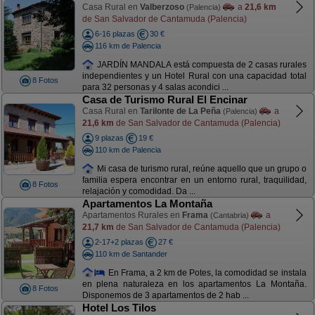
Casa Rural en
Valberzoso
a
21,6 km
(Palencia)
de San Salvador de Cantamuda (Palencia)
6-16 plazas
30 €
116 km de Palencia
JARDÍN MANDALA está compuesta de 2 casas rurales
independientes y un Hotel Rural con una capacidad total
8 Fotos
para 32 personas y 4 salas acondici ...
Casa de Turismo Rural El Encinar
Casa Rural en
Tarilonte de La Peña
a
(Palencia)
21,6 km
de San Salvador de Cantamuda (Palencia)
9 plazas
19 €
110 km de Palencia
Mi casa de turismo rural, reúne aquello que un grupo o
familia espera encontrar en un entorno rural, traquilidad,
8 Fotos
relajación y comodidad. Da ...
Apartamentos La Montaña
Apartamentos Rurales en
Frama
a
(Cantabria)
21,7 km
de San Salvador de Cantamuda (Palencia)
2-17+2 plazas
27 €
110 km de Santander
En Frama, a 2 km de Potes, la comodidad se instala
en plena naturaleza en los apartamentos La Montaña.
8 Fotos
Disponemos de 3 apartamentos de 2 hab ...
Hotel Los Tilos