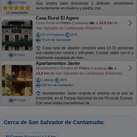
53 Fotos
muy amplia para descansar y disfrutar, rehabilitada
recientemente en madera y piedra, con ...
(1 comentario)
Casa Rural El Agero
Casa Rural en
Potes
a
24,8 km
de
(Cantabria)
San Salvador de Cantamuda (Palencia)
10-17+4 plazas
25 €
70 km de Santander
Casa rural de alquiler completo para 12-15 personas
con calefacción central y wifi gratis. Cocina- salón con tv y
8 Fotos
totalmente equipada de men ...
Apartamentos Javier
Apartamentos Rurales en
Potes
a
(Cantabria)
24,8 km
de San Salvador de Cantamuda (Palencia)
2 plazas
40 €
100 km de Santander
Apartamentos Javier respeta el entorno en el que se
encuentra, en el Parque Nacional de los Picos de Europa.
8 Fotos
Con unas vistas maravillosas de ...
Cerca de San Salvador de Cantamuda: