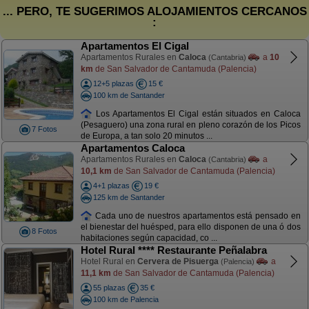
... PERO, TE SUGERIMOS ALOJAMIENTOS CERCANOS
:
Apartamentos El Cigal
Apartamentos Rurales en
Caloca
a
10
(Cantabria)
km
de San Salvador de Cantamuda (Palencia)
12+5 plazas
15 €
100 km de Santander
Los Apartamentos El Cigal están situados en Caloca
(Pesaguero) una zona rural en pleno corazón de los Picos
7 Fotos
de Europa, a tan solo 20 minutos ...
Apartamentos Caloca
Apartamentos Rurales en
Caloca
a
(Cantabria)
10,1 km
de San Salvador de Cantamuda (Palencia)
4+1 plazas
19 €
125 km de Santander
Cada uno de nuestros apartamentos está pensado en
el bienestar del huésped, para ello disponen de una ó dos
8 Fotos
habitaciones según capacidad, co ...
Hotel Rural **** Restaurante Peñalabra
Hotel Rural en
Cervera de Pisuerga
a
(Palencia)
11,1 km
de San Salvador de Cantamuda (Palencia)
55 plazas
35 €
100 km de Palencia