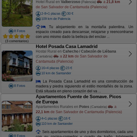
Hotel Rural en
Valberzoso
a
21,8 km
(Palencia)
de San Salvador de Cantamuda (Palencia)
2-8+1 plazas
30 €
109 km de Palencia
Tu alojamiento en la montaña palentina. Un
8 Fotos
espacio creado para descansar, relajarse y reencontrarse
con uno mismo dado la belleza del enclav ...
(3 comentarios)
Hotel Posada Casa Lamadrid
Hostal Rural en
Cahecho / Cabezón de Liébana
a
22 km
de San Salvador de
(Cantabria)
Cantamuda (Palencia)
16+4 plazas
23 €
10 km de Santander
La Posada Casa Lamadrid es una construcción de
8 Fotos
madera y piedra siguiendo el estilo montañés de la zona.
Está situada en pleno corazón del va ...
Apartamentos Fuente de Somave. Picos
de Europa
Apartamentos Rurales en
Potes
a
(Cantabria)
22,1 km
de San Salvador de Cantamuda (Palencia)
4+1 plazas
16 €
110 km de Santander
Seis apartamentos de uno y dos dormitorios, cada uno
8 Fotos
con su cocina-comedor y cuarto de baño, totalmente