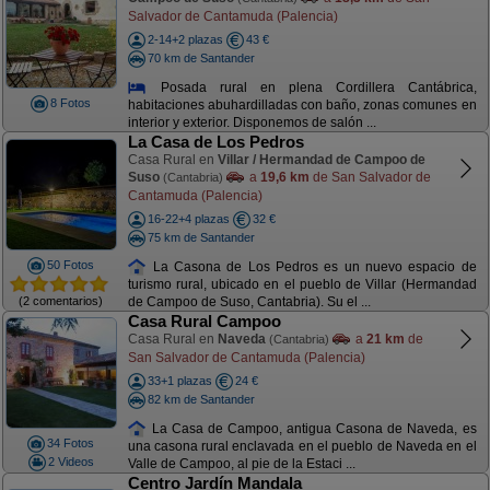
Salvador de Cantamuda (Palencia)
2-14+2 plazas
43 €
70 km de Santander
Posada rural en plena Cordillera Cantábrica,
8 Fotos
habitaciones abuhardilladas con baño, zonas comunes en
interior y exterior. Disponemos de salón ...
La Casa de Los Pedros
Casa Rural en
Villar / Hermandad de Campoo de
Suso
a
19,6 km
de San Salvador de
(Cantabria)
Cantamuda (Palencia)
16-22+4 plazas
32 €
75 km de Santander
50 Fotos
La Casona de Los Pedros es un nuevo espacio de
turismo rural, ubicado en el pueblo de Villar (Hermandad
(2 comentarios)
de Campoo de Suso, Cantabria). Su el ...
Casa Rural Campoo
Casa Rural en
Naveda
a
21 km
de
(Cantabria)
San Salvador de Cantamuda (Palencia)
33+1 plazas
24 €
82 km de Santander
La Casa de Campoo, antigua Casona de Naveda, es
34 Fotos
una casona rural enclavada en el pueblo de Naveda en el
2 Videos
Valle de Campoo, al pie de la Estaci ...
Centro Jardín Mandala