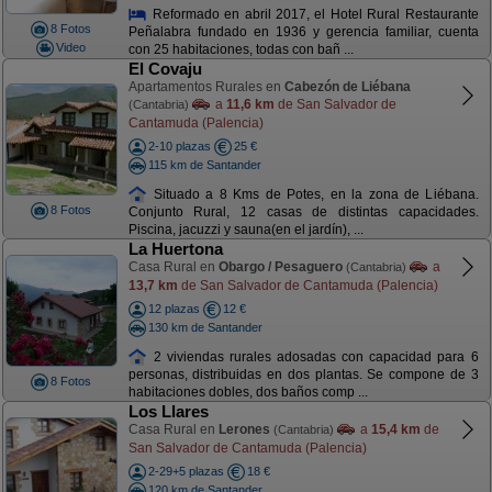
Reformado en abril 2017, el Hotel Rural Restaurante
8 Fotos
Peñalabra fundado en 1936 y gerencia familiar, cuenta
Video
con 25 habitaciones, todas con bañ ...
El Covaju
Apartamentos Rurales en
Cabezón de Liébana
a
11,6 km
de San Salvador de
(Cantabria)
Cantamuda (Palencia)
2-10 plazas
25 €
115 km de Santander
Situado a 8 Kms de Potes, en la zona de Liébana.
8 Fotos
Conjunto Rural, 12 casas de distintas capacidades.
Piscina, jacuzzi y sauna(en el jardín), ...
La Huertona
Casa Rural en
Obargo / Pesaguero
a
(Cantabria)
13,7 km
de San Salvador de Cantamuda (Palencia)
12 plazas
12 €
130 km de Santander
2 viviendas rurales adosadas con capacidad para 6
personas, distribuidas en dos plantas. Se compone de 3
8 Fotos
habitaciones dobles, dos baños comp ...
Los Llares
Casa Rural en
Lerones
a
15,4 km
de
(Cantabria)
San Salvador de Cantamuda (Palencia)
2-29+5 plazas
18 €
120 km de Santander