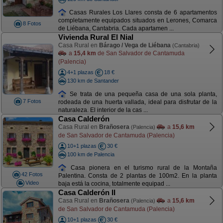
Casas Rurales Los Llares consta de 6 apartamentos
completamente equipados situados en Lerones, Comarca
8 Fotos
de Liébana, Cantabria. Cada apartamen ...
Vivienda Rural El Nial
Casa Rural en
Bárago / Vega de Liébana
(Cantabria)
a
15,4 km
de San Salvador de Cantamuda
(Palencia)
4+1 plazas
18 €
130 km de Santander
Se trata de una pequeña casa de una sola planta,
7 Fotos
rodeada de una huerta vallada, ideal para disfrutar de la
naturaleza. El interior de la cas ...
Casa Calderón
Casa Rural en
Brañosera
a
15,6 km
(Palencia)
de San Salvador de Cantamuda (Palencia)
10+1 plazas
30 €
100 km de Palencia
Casa pionera en el turismo rural de la Montaña
42 Fotos
Palentina. Consta de 2 plantas de 100m2. En la planta
Video
baja está la cocina, totalmente equipad ...
Casa Calderón II
Casa Rural en
Brañosera
a
15,6 km
(Palencia)
de San Salvador de Cantamuda (Palencia)
10+1 plazas
30 €