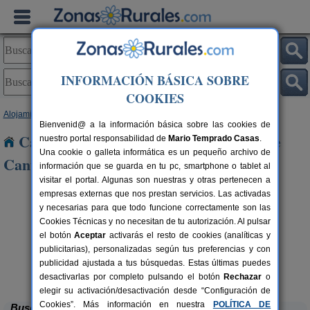
INFORMACIÓN BÁSICA SOBRE
COOKIES
Alojamientos
>
Castilla y León
>
Palencia
> San Salvador de Cantamuda
Bienvenid@ a la información básica sobre las cookies de
Casas Rurales cerca de San Salvador de
nuestro portal responsabilidad de
Mario Temprado Casas
.
Una cookie o galleta informática es un pequeño archivo de
Cantamuda
información que se guarda en tu pc, smartphone o tablet al
visitar el portal. Algunas son nuestras y otras pertenecen a
empresas externas que nos prestan servicios. Las activadas
y necesarias para que todo funcione correctamente son las
Cookies Técnicas y no necesitan de tu autorización. Al pulsar
el botón
Aceptar
activarás el resto de cookies (analíticas y
publicitarias), personalizadas según tus preferencias y con
publicidad ajustada a tus búsquedas. Estas últimas puedes
Casa Calderón II
rs.
10+1 pers.
 €
30 €
Brañosera (Palencia)
desde
desactivarlas por completo pulsando el botón
Rechazar
o
elegir su activación/desactivación desde “Configuración de
Cookies”. Más información en nuestra
POLÍTICA DE
Buscar