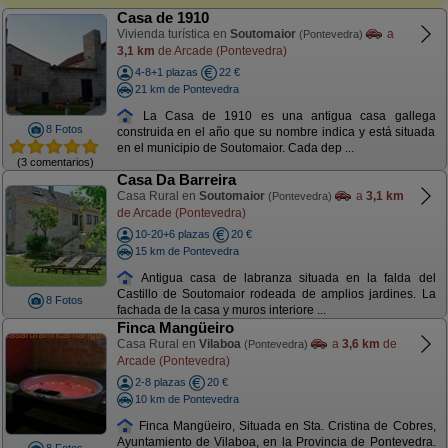
Casa de 1910
Vivienda turística en
Soutomaior
a
(Pontevedra)
3,1 km
de Arcade (Pontevedra)
4-8+1 plazas
22 €
21 km de Pontevedra
La Casa de 1910 es una antigua casa gallega
8 Fotos
construida en el año que su nombre indica y está situada
en el municipio de Soutomaior. Cada dep ...
(3 comentarios)
Casa Da Barreira
Casa Rural en
Soutomaior
a
3,1 km
(Pontevedra)
de Arcade (Pontevedra)
10-20+6 plazas
20 €
15 km de Pontevedra
Antigua casa de labranza situada en la falda del
Castillo de Soutomaior rodeada de amplios jardines. La
8 Fotos
fachada de la casa y muros interiore ...
Finca Mangüeiro
Casa Rural en
Vilaboa
a
3,6 km
de
(Pontevedra)
Arcade (Pontevedra)
2-8 plazas
20 €
10 km de Pontevedra
Finca Mangüeiro, Situada en Sta. Cristina de Cobres,
Ayuntamiento de Vilaboa, en la Provincia de Pontevedra.