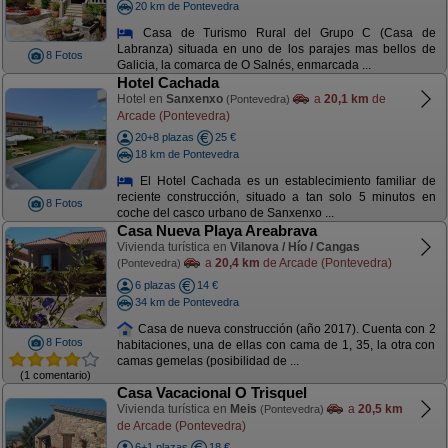
20 km de Pontevedra
Casa de Turismo Rural del Grupo C (Casa de
Labranza) situada en uno de los parajes mas bellos de
8 Fotos
Galicia, la comarca de O Salnés, enmarcada ...
Hotel Cachada
Hotel en
Sanxenxo
a
20,1 km
de
(Pontevedra)
Arcade (Pontevedra)
20+8 plazas
25 €
18 km de Pontevedra
El Hotel Cachada es un establecimiento familiar de
reciente construcción, situado a tan solo 5 minutos en
8 Fotos
coche del casco urbano de Sanxenxo ...
Casa Nueva Playa Areabrava
Vivienda turística en
Vilanova / Hío / Cangas
a
20,4 km
de Arcade (Pontevedra)
(Pontevedra)
6 plazas
14 €
34 km de Pontevedra
Casa de nueva construcción (año 2017). Cuenta con 2
8 Fotos
habitaciones, una de ellas con cama de 1, 35, la otra con
camas gemelas (posibilidad de ...
(1 comentario)
Casa Vacacional O Trisquel
Vivienda turística en
Meis
a
20,5 km
(Pontevedra)
de Arcade (Pontevedra)
6+1 plazas
18 €