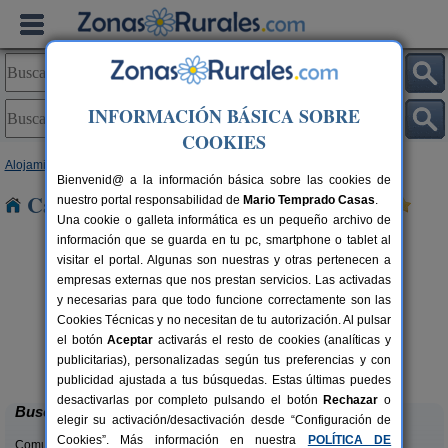
INFORMACIÓN BÁSICA SOBRE
COOKIES
Alojamientos
>
Galicia
>
Pontevedra
> Arcade
Bienvenid@ a la información básica sobre las cookies de
Casas Rurales cerca de Arcade
nuestro portal responsabilidad de
Mario Temprado Casas
.
Una cookie o galleta informática es un pequeño archivo de
información que se guarda en tu pc, smartphone o tablet al
visitar el portal. Algunas son nuestras y otras pertenecen a
empresas externas que nos prestan servicios. Las activadas
y necesarias para que todo funcione correctamente son las
Cookies Técnicas y no necesitan de tu autorización. Al pulsar
el botón
Aceptar
activarás el resto de cookies (analíticas y
Casa Ameneiros
rs.
10 pers.
publicitarias), personalizadas según tus preferencias y con
 €
25 €
Sanxenxo (Pontevedra)
desde
publicidad ajustada a tus búsquedas. Estas últimas puedes
desactivarlas por completo pulsando el botón
Rechazar
o
Buscar
elegir su activación/desactivación desde “Configuración de
Cookies”. Más información en nuestra
POLÍTICA DE
Comunidades: