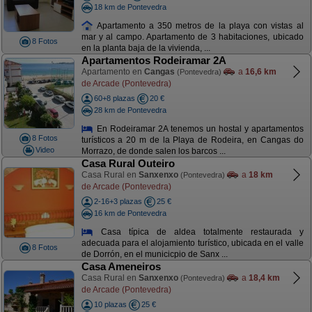
18 km de Pontevedra
Apartamento a 350 metros de la playa con vistas al
mar y al campo. Apartamento de 3 habitaciones, ubicado
8 Fotos
en la planta baja de la vivienda, ...
Apartamentos Rodeiramar 2A
Apartamento en
Cangas
a
16,6 km
(Pontevedra)
de Arcade (Pontevedra)
60+8 plazas
20 €
28 km de Pontevedra
En Rodeiramar 2A tenemos un hostal y apartamentos
8 Fotos
turísticos a 20 m de la Playa de Rodeira, en Cangas do
Video
Morrazo, de donde salen los barcos ...
Casa Rural Outeiro
Casa Rural en
Sanxenxo
a
18 km
(Pontevedra)
de Arcade (Pontevedra)
2-16+3 plazas
25 €
16 km de Pontevedra
Casa típica de aldea totalmente restaurada y
adecuada para el alojamiento turístico, ubicada en el valle
8 Fotos
de Dorrón, en el municicpio de Sanx ...
Casa Ameneiros
Casa Rural en
Sanxenxo
a
18,4 km
(Pontevedra)
de Arcade (Pontevedra)
10 plazas
25 €