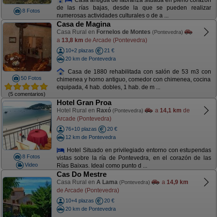
de las rías bajas, desde la que se pueden realizar
8 Fotos
numerosas actividades culturales o de a ...
Casa de Magina
Casa Rural en
Fornelos de Montes
(Pontevedra)
a
13,8 km
de Arcade (Pontevedra)
10+2 plazas
21 €
20 km de Pontevedra
Casa de 1880 rehabilitada con salón de 53 m3 con
50 Fotos
chimenea y horno antiguo, comedor con chimenea, cocina
equipada, 4 hab. dobles, 1 hab. de m ...
(5 comentarios)
Hotel Gran Proa
Hotel Rural en
Raxó
a
14,1 km
de
(Pontevedra)
Arcade (Pontevedra)
76+10 plazas
20 €
12 km de Pontevedra
Hotel Situado en privilegiado entorno con estupendas
8 Fotos
vistas sobre la ría de Pontevedra, en el corazón de las
Video
Rías Baixas. Ideal como punto d ...
Cas Do Mestre
Casa Rural en
A Lama
a
14,9 km
(Pontevedra)
de Arcade (Pontevedra)
10+4 plazas
20 €
20 km de Pontevedra