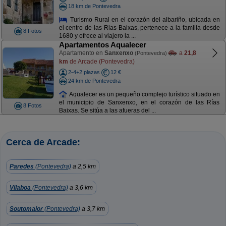
18 km de Pontevedra
Turismo Rural en el corazón del albariño, ubicada en
el centro de las Rias Baixas, pertenece a la familia desde
8 Fotos
1680 y ofrece al viajero la ...
Apartamentos Aqualecer
Apartamento en
Sanxenxo
a
21,8
(Pontevedra)
km
de Arcade (Pontevedra)
2-4+2 plazas
12 €
24 km de Pontevedra
Aqualecer es un pequeño complejo turístico situado en
el municipio de Sanxenxo, en el corazón de las Rías
8 Fotos
Baixas. Se sitúa a las afueras del ...
Cerca de Arcade:
Paredes
(Pontevedra)
a 2,5 km
Vilaboa
(Pontevedra)
a 3,6 km
Soutomaior
(Pontevedra)
a 3,7 km