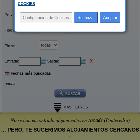
COOKIES
.
Provincias/Islas:
Tipo alquiler:
Plazas:
X
Entrada:
Salida:
Fechas más buscadas
pueblo:
MÁS FILTROS
No se han encontrado alojamientos en
Arcade
(Pontevedra)
... PERO, TE SUGERIMOS ALOJAMIENTOS CERCANOS
: