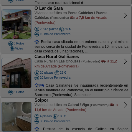
8 Fotos
Es una casa rural tradicional d ...
O Lar de Sara
Vivienda turística en
Ponte Caldelas / Puente
Caldelas
a
7,5 km
de Arcade
(Pontevedra)
(Pontevedra)
2-8+2 plazas
35 €
10 km de Pontevedra
Bonita casa situada en un entorno natural y al mismo
8 Fotos
tiempo cerca de la ciudad de Pontevedra a 10 minutos. La
Video
casa consta de 3 habitaciones, ...
Casa Rural Galiñanes
Casa Rural en
Las Chouzas
a
11,2
(Pontevedra)
km
de Arcade (Pontevedra)
20 plazas
25 €
20 km de Pontevedra
Casa Galiñanes fue inaugurada recientemente en
la villa marinera de Portonovo, en el municipio turístico de
8 Fotos
Sanxenxo (Pontevedra). Se encuen ...
Solpor
Vivienda turística en
Cabral / Vigo
a
(Pontevedra)
11,6 km
de Arcade (Pontevedra)
4 plazas
100 €
33 km de Pontevedra
Disfruta de la esencia de Galicia en Solpor,