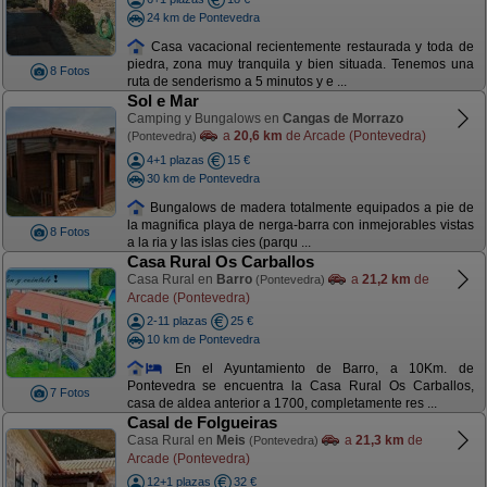
24 km de Pontevedra
Casa vacacional recientemente restaurada y toda de
piedra, zona muy tranquila y bien situada. Tenemos una
8 Fotos
ruta de senderismo a 5 minutos y e ...
Sol e Mar
Camping y Bungalows en
Cangas de Morrazo
a
20,6 km
de Arcade (Pontevedra)
(Pontevedra)
4+1 plazas
15 €
30 km de Pontevedra
Bungalows de madera totalmente equipados a pie de
la magnifica playa de nerga-barra con inmejorables vistas
8 Fotos
a la ria y las islas cies (parqu ...
Casa Rural Os Carballos
Casa Rural en
Barro
a
21,2 km
de
(Pontevedra)
Arcade (Pontevedra)
2-11 plazas
25 €
10 km de Pontevedra
En el Ayuntamiento de Barro, a 10Km. de
Pontevedra se encuentra la Casa Rural Os Carballos,
7 Fotos
casa de aldea anterior a 1700, completamente res ...
Casal de Folgueiras
Casa Rural en
Meis
a
21,3 km
de
(Pontevedra)
Arcade (Pontevedra)
12+1 plazas
32 €