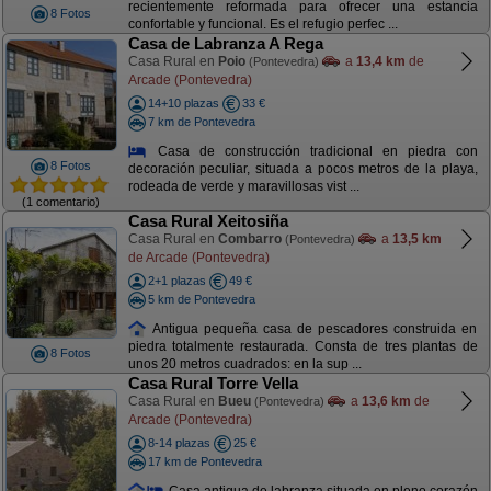
recientemente reformada para ofrecer una estancia
8 Fotos
confortable y funcional. Es el refugio perfec ...
Casa de Labranza A Rega
Casa Rural en
Poio
a
13,4 km
de
(Pontevedra)
Arcade (Pontevedra)
14+10 plazas
33 €
7 km de Pontevedra
Casa de construcción tradicional en piedra con
8 Fotos
decoración peculiar, situada a pocos metros de la playa,
rodeada de verde y maravillosas vist ...
(1 comentario)
Casa Rural Xeitosiña
Casa Rural en
Combarro
a
13,5 km
(Pontevedra)
de Arcade (Pontevedra)
2+1 plazas
49 €
5 km de Pontevedra
Antigua pequeña casa de pescadores construida en
piedra totalmente restaurada. Consta de tres plantas de
8 Fotos
unos 20 metros cuadrados: en la sup ...
Casa Rural Torre Vella
Casa Rural en
Bueu
a
13,6 km
de
(Pontevedra)
Arcade (Pontevedra)
8-14 plazas
25 €
17 km de Pontevedra
Casa antigua de labranza situada en pleno corazón