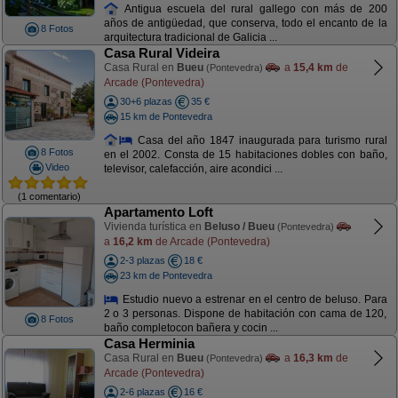
Antigua escuela del rural gallego con más de 200
años de antigüedad, que conserva, todo el encanto de la
8 Fotos
arquitectura tradicional de Galicia ...
Casa Rural Videira
Casa Rural en
Bueu
a
15,4 km
de
(Pontevedra)
Arcade (Pontevedra)
30+6 plazas
35 €
15 km de Pontevedra
Casa del año 1847 inaugurada para turismo rural
8 Fotos
en el 2002. Consta de 15 habitaciones dobles con baño,
Video
televisor, calefacción, aire acondici ...
(1 comentario)
Apartamento Loft
Vivienda turística en
Beluso / Bueu
(Pontevedra)
a
16,2 km
de Arcade (Pontevedra)
2-3 plazas
18 €
23 km de Pontevedra
Estudio nuevo a estrenar en el centro de beluso. Para
2 o 3 personas. Dispone de habitación con cama de 120,
8 Fotos
baño completocon bañera y cocin ...
Casa Herminia
Casa Rural en
Bueu
a
16,3 km
de
(Pontevedra)
Arcade (Pontevedra)
2-6 plazas
16 €