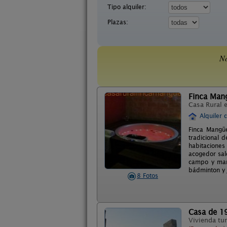
Tipo alquiler:
Plazas:
No
Finca Man
Casa Rural 
Alquiler 
Finca Mangüe
tradicional 
habitaciones
acogedor sal
campo y mar,
bádminton y 
8 Fotos
Casa de 1
Vivienda tur