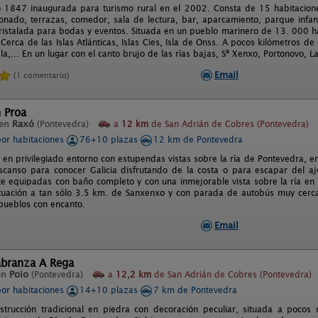
 1847 inaugurada para turismo rural en el 2002. Consta de 15 habitaciones
ionado, terrazas, comedor, sala de lectura, bar, aparcamiento, parque infan
ristalada para bodas y eventos. Situada en un pueblo marinero de 13. 000 ha
 Cerca de las Islas Atlánticas, Islas Cies, Isla de Onss. A pocos kilómetros 
,... En un lugar con el canto brujo de las rías bajas, Sª Xenxo, Portonovo, L
Email
(1 comentario)
 Proa
 en
Raxó
(Pontevedra)
a
12 km
de San Adrián de Cobres (Pontevedra)
por habitaciones
76+10 plazas
12 km de Pontevedra
 en privilegiado entorno con estupendas vistas sobre la ría de Pontevedra, e
canso para conocer Galicia disfrutando de la costa o para escapar del aje
e equipadas con baño completo y con una inmejorable vista sobre la ría en 
ituación a tan sólo 3.5 km. de Sanxenxo y con parada de autobús muy cerca
 pueblos con encanto.
Email
abranza A Rega
en
Poio
(Pontevedra)
a
12,2 km
de San Adrián de Cobres (Pontevedra)
por habitaciones
14+10 plazas
7 km de Pontevedra
trucción tradicional en piedra con decoración peculiar, situada a pocos