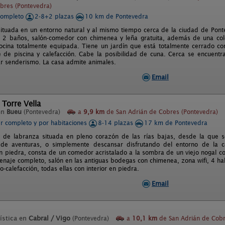
bres (Pontevedra)
completo
2-8+2 plazas
10 km de Pontevedra
situada en un entorno natural y al mismo tiempo cerca de la ciudad de Pon
, 2 baños, salón-comedor con chimenea y leña gratuita, además de una co
cocina totalmente equipada. Tiene un jardín que está totalmente cerrado c
 de piscina y calefacción. Cabe la posibilidad de cuna. Cerca se encuentr
ar senderismo. La casa admite animales.
Email
 Torre Vella
en
Bueu
(Pontevedra)
a
9,9 km
de San Adrián de Cobres (Pontevedra)
er completo y por habitaciones
8-14 plazas
17 km de Pontevedra
 de labranza situada en pleno corazón de las rías bajas, desde la que s
o de aventuras, o simplemente descansar disfrutando del entorno de la
 piedra, consta de un comedor acristalado a la sombra de un viejo nogal con 
enaje completo, salón en las antiguas bodegas con chimenea, zona wifi, 4 habi
-calefacción, todas ellas con interior en piedra.
Email
ística en
Cabral / Vigo
(Pontevedra)
a
10,1 km
de San Adrián de Cob