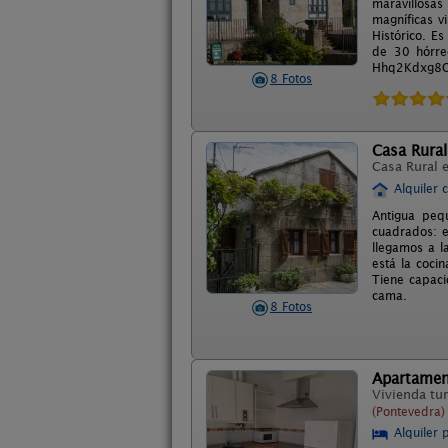
maravillosas
magníficas v
Histórico. E
de 30 hórre
Hhq2Kdxg8O 
8 Fotos
Casa Rural
Casa Rural 
Alquiler 
Antigua peq
cuadrados: e
llegamos a l
está la coci
Tiene capaci
cama.
8 Fotos
Apartamen
Vivienda tur
(Pontevedra)
Alquiler 