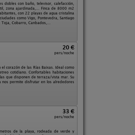
 dobles con baño, televisor, calefacción,
til, zona ajardinada,... Finca de 8000 m2
bitantes, con 22 playas de agua cristalina
de ciudades como Vigo, Pontevedra, Santiago
a Toja, Cobarro, Canbados,...
20 €
pers/noche
n el corazón de las Rías Baixas. Ideal como
treo cotidiano. Confortables habitaciones
las que disponen de terraza/vista mar. Su
 nos permite disfrutar en los alrededores
33 €
pers/noche
 metros de la playa, rodeada de verde y