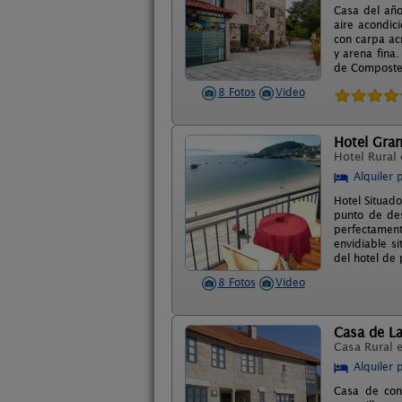
Casa del año
aire acondic
con carpa ac
y arena fina.
de Compostela
8 Fotos
Video
Hotel Gran
Hotel Rural
Alquiler 
Hotel Situado
punto de des
perfectament
envidiable s
del hotel de
8 Fotos
Video
Casa de L
Casa Rural 
Alquiler 
Casa de cons