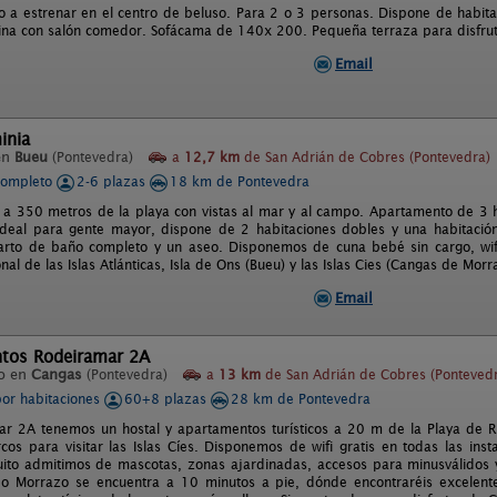
o a estrenar en el centro de beluso. Para 2 o 3 personas. Dispone de habi
ina con salón comedor. Sofácama de 140x 200. Pequeña terraza para disfrutar
Email
inia
en
Bueu
(Pontevedra)
a
12,7 km
de San Adrián de Cobres (Pontevedra)
completo
2-6 plazas
18 km de Pontevedra
a 350 metros de la playa con vistas al mar y al campo. Apartamento de 3 h
 ideal para gente mayor, dispone de 2 habitaciones dobles y una habitació
rto de baño completo y un aseo. Disponemos de cuna bebé sin cargo, wifi
al de las Islas Atlánticas, Isla de Ons (Bueu) y las Islas Cies (Cangas de Morr
Email
tos Rodeiramar 2A
o en
Cangas
(Pontevedra)
a
13 km
de San Adrián de Cobres (Ponteved
por habitaciones
60+8 plazas
28 km de Pontevedra
r 2A tenemos un hostal y apartamentos turísticos a 20 m de la Playa de 
cos para visitar las Islas Cíes. Disponemos de wifi gratis en todas las insta
uito admitimos de mascotas, zonas ajardinadas, accesos para minusválidos y
o Morrazo se encuentra a 10 minutos a pie, dónde encontraréis excelente