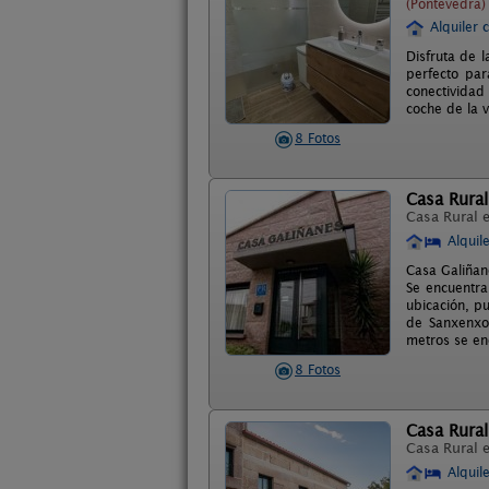
(Pontevedra)
Alquiler 
Disfruta de l
perfecto par
conectividad
coche de la v
8 Fotos
Casa Rural
Casa Rural 
Alquil
Casa Galiñan
Se encuentra
ubicación, p
de Sanxenxo,
metros se en
8 Fotos
Casa Rural
Casa Rural 
Alquil