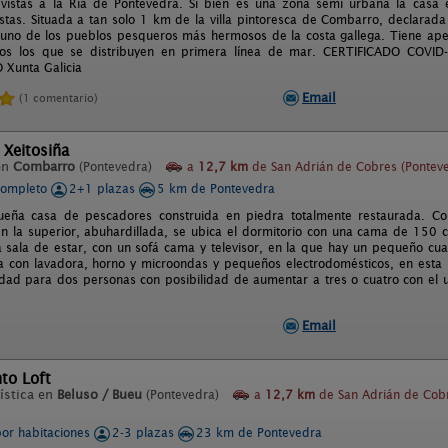
 vistas a la Ría de Pontevedra. Si bien es una zona semi urbana la casa
istas. Situada a tan solo 1 km de la villa pintoresca de Combarro, declarada 
s uno de los pueblos pesqueros más hermosos de la costa gallega. Tiene ap
os los que se distribuyen en primera línea de mar. CERTIFICADO COVI
Xunta Galicia
Email
(1 comentario)
 Xeitosiña
en
Combarro
(Pontevedra)
a
12,7 km
de San Adrián de Cobres (Pontev
completo
2+1 plazas
5 km de Pontevedra
ueña casa de pescadores construida en piedra totalmente restaurada. C
n la superior, abuhardillada, se ubica el dormitorio con una cama de 150 
a sala de estar, con un sofá cama y televisor, en la que hay un pequeño cua
na con lavadora, horno y microondas y pequeños electrodomésticos, en esta
dad para dos personas con posibilidad de aumentar a tres o cuatro con el u
Email
to Loft
ística en
Beluso / Bueu
(Pontevedra)
a
12,7 km
de San Adrián de Cob
por habitaciones
2-3 plazas
23 km de Pontevedra