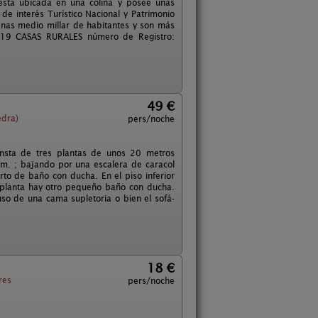
 está ubicada en una colina y posee unas
de interés Turístico Nacional y Patrimonio
enas medio millar de habitantes y son más
D-19 CASAS RURALES número de Registro:
49 €
edra)
pers/noche
onsta de tres plantas de unos 20 metros
cm. ; bajando por una escalera de caracol
rto de baño con ducha. En el piso inferior
 planta hay otro pequeño baño con ducha.
so de una cama supletoria o bien el sofá-
18 €
res
pers/noche