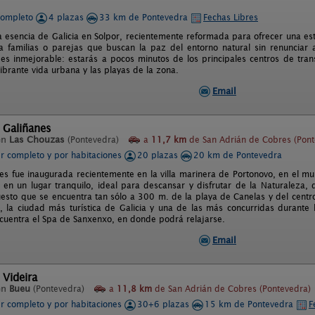
completo
4 plazas
33 km de Pontevedra
Fechas Libres
a esencia de Galicia en Solpor, recientemente reformada para ofrecer una esta
a familias o parejas que buscan la paz del entorno natural sin renunciar a
 es inmejorable: estarás a pocos minutos de los principales centros de tran
ibrante vida urbana y las playas de la zona.
Email
 Galiñanes
en
Las Chouzas
(Pontevedra)
a
11,7 km
de San Adrián de Cobres (Pont
er completo y por habitaciones
20 plazas
20 km de Pontevedra
es fue inaugurada recientemente en la villa marinera de Portonovo, en el mun
 en un lugar tranquilo, ideal para descansar y disfrutar de la Naturaleza, 
uesto que se encuentra tan sólo a 300 m. de la playa de Canelas y del centr
 la ciudad más turística de Galicia y una de las más concurridas durant
cuentra el Spa de Sanxenxo, en donde podrá relajarse.
Email
 Videira
en
Bueu
(Pontevedra)
a
11,8 km
de San Adrián de Cobres (Pontevedra)
er completo y por habitaciones
30+6 plazas
15 km de Pontevedra
F