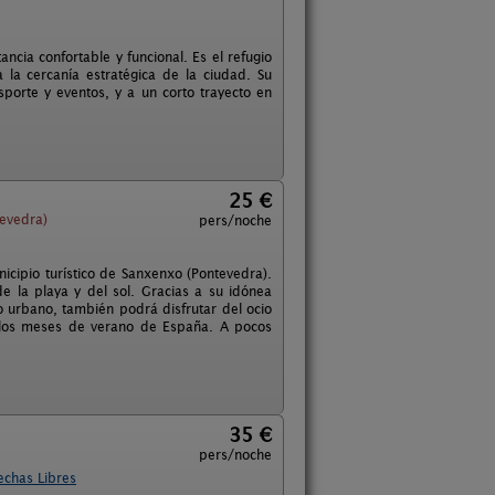
ncia confortable y funcional. Es el refugio
 la cercanía estratégica de la ciudad. Su
sporte y eventos, y a un corto trayecto en
25 €
evedra)
pers/noche
icipio turístico de Sanxenxo (Pontevedra).
de la playa y del sol. Gracias a su idónea
o urbano, también podrá disfrutar del ocio
e los meses de verano de España. A pocos
35 €
pers/noche
echas Libres