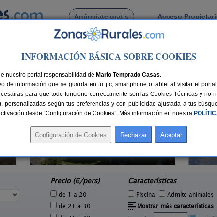
Anúnciate gratis
Acceso Propietar
Busca por pueblo
INFORMACIÓN BÁSICA SOBRE COOKIES
rián de Cobres
de San Adrián de Cobres
de nuestro portal responsabilidad de
Mario Temprado Casas
.
o de información que se guarda en tu pc, smartphone o tablet al visitar el port
ecesarias para que todo funcione correctamente son las Cookies Técnicas y no ne
rias), personalizadas según tus preferencias y con publicidad ajustada a tus búsq
sactivación desde “Configuración de Cookies”. Más información en nuestra
POLÍTI
Casa Rural A Avoa María
5 pers.
10+4 pers.
13 €
40 €
Campo Lameiro (Pontevedra)
e
desde
Precio (€/pers)
Características
de 1 a 20
Piscina
Admite animales
de 21 a 30
Mostrar más características