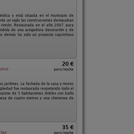
ndica y está situada en el municipio de
te un siglo las construcciones destacaban
 rincón. Restaurada en el año 2007 para
tándola de una acogedora decoración y de
os demás ha sido un proyecto caprichoso
20 €
edra)
pers/noche
os jardines. La fachada de la casa y muros
igüedad fue restaurada respetando todo el
ispone de 5 habitaciones dobles con baño
mesa de cuatro metros y una chimenea de
35 €
 San
pers/noche