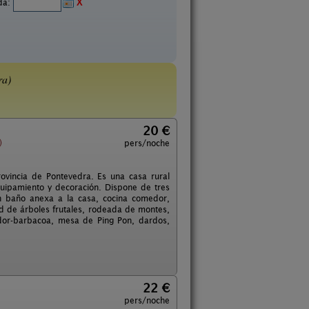
ida:
X
ra)
20 €
)
pers/noche
rovincia de Pontevedra. Es una casa rural
uipamiento y decoración. Dispone de tres
n baño anexa a la casa, cocina comedor,
d de árboles frutales, rodeada de montes,
ador-barbacoa, mesa de Ping Pon, dardos,
22 €
pers/noche