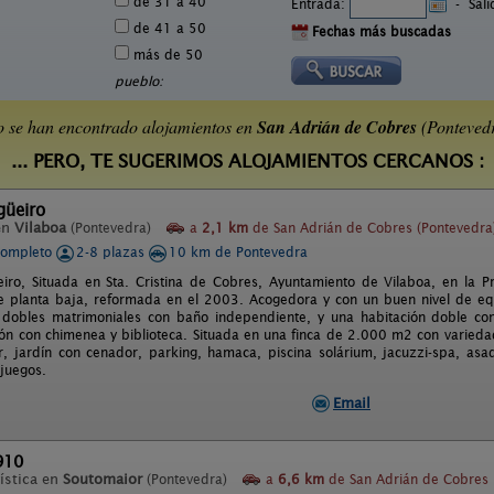
de 31 a 40
Entrada:
-
Sal
de 41 a 50
Fechas más buscadas
más de 50
pueblo:
 se han encontrado alojamientos en
San Adrián de Cobres
(Ponteved
... PERO, TE SUGERIMOS ALOJAMIENTOS CERCANOS :
güeiro
en
Vilaboa
(Pontevedra)
a
2,1 km
de San Adrián de Cobres (Pontevedra
completo
2-8 plazas
10 km de Pontevedra
iro, Situada en Sta. Cristina de Cobres, Ayuntamiento de Vilaboa, en la P
de planta baja, reformada en el 2003. Acogedora y con un buen nivel de eq
 dobles matrimoniales con baño independiente, y una habitación doble co
ón con chimenea y biblioteca. Situada en una finca de 2.000 m2 con varieda
 jardín con cenador, parking, hamaca, piscina solárium, jacuzzi-spa, as
juegos.
Email
910
ística en
Soutomaior
(Pontevedra)
a
6,6 km
de San Adrián de Cobres