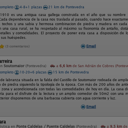
completo
4-8+1 plazas
21 km de Pontevedra
1910 es una antigua casa gallega construida en el año que su nombre i
Cada dependencia de la casa nos traslada al pasado, cuando hace exactamen
os techos y una sabia y hermosa combinacion de piedra y madera en cada
en una casa rural, se ha respetado al máximo su fisonomía de antaño, do
talles y comodidades. El proyecto de poner esta casa a disposición de l
 sus huéspedes.
Email
(3 comentarios)
rreira
en
Soutomaior
(Pontevedra)
a
6,6 km
de San Adrián de Cobres (Pontev
completo
10-20+6 plazas
15 km de Pontevedra
 de labranza situada en la falda del Castillo de Soutomaior rodeada de ampli
on de piedra siguiendo la tipología de la época. Con más de 200 años de ant
a zona y acondicionada con todas las comodidades de hoy en día. La casa d
ría para el disfrute de la lectura y un amplio comedor de 50m2 con una 
exterior disponemos de una barbacoa cubierta con agua corriente y luz.
Email
ara
ística en
Ponte Caldelas / Puente Caldelas
(Pontevedra)
a
9,5 km
de