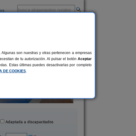
ios
-
al. Algunas son nuestras y otras pertenecen a empresas
cesitan de tu autorización. Al pulsar el botón
Aceptar
uedas. Estas últimas puedes desactivarlas por completo
CA DE COOKIES
.
Apartamento Loft
Casa Da Barreira
2-3 pers.
18 €
Beluso (Pontevedra)
Soutomaior (Ponteved
desde
Adaptada a discapacitados