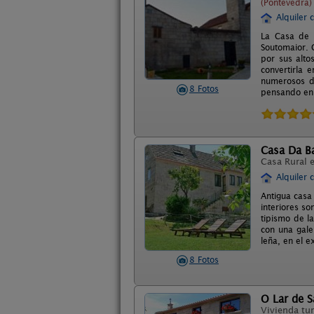
(Pontevedra)
Alquiler 
La Casa de 
Soutomaior. 
por sus alt
convertirla 
numerosos de
8 Fotos
pensando en
Casa Da Ba
Casa Rural 
Alquiler 
Antigua casa
interiores s
tipismo de l
con una gale
leña, en el 
8 Fotos
O Lar de S
Vivienda tur