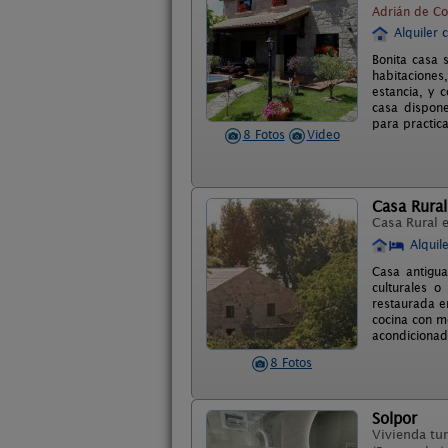
Adrián de Co
Alquiler 
Bonita casa 
habitaciones
estancia, y 
casa dispone
para practic
8 Fotos
Video
Casa Rural
Casa Rural 
Alquil
Casa antigua
culturales 
restaurada en
cocina con m
acondicionado
8 Fotos
Solpor
Vivienda tur