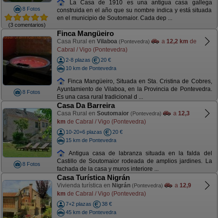
La Casa de 1910 es una antigua casa gallega
8 Fotos
construida en el año que su nombre indica y está situada
en el municipio de Soutomaior. Cada dep ...
(3 comentarios)
Finca Mangüeiro
Casa Rural en
Vilaboa
a
12,2 km
de
(Pontevedra)
Cabral / Vigo (Pontevedra)
2-8 plazas
20 €
10 km de Pontevedra
Finca Mangüeiro, Situada en Sta. Cristina de Cobres,
Ayuntamiento de Vilaboa, en la Provincia de Pontevedra.
8 Fotos
Es una casa rural tradicional d ...
Casa Da Barreira
Casa Rural en
Soutomaior
a
12,3
(Pontevedra)
km
de Cabral / Vigo (Pontevedra)
10-20+6 plazas
20 €
15 km de Pontevedra
Antigua casa de labranza situada en la falda del
Castillo de Soutomaior rodeada de amplios jardines. La
8 Fotos
fachada de la casa y muros interiore ...
Casa Turística Nigrán
Vivienda turística en
Nigrán
a
12,9
(Pontevedra)
km
de Cabral / Vigo (Pontevedra)
7+2 plazas
38 €
45 km de Pontevedra