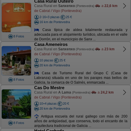
Casa Rural Outeiro
Casa Rural en
Sanxenxo
a
22,6 km
(Pontevedra)
de Cabral / Vigo (Pontevedra)
2-16+3 plazas
25 €
16 km de Pontevedra
Casa típica de aldea totalmente restaurada y
adecuada para el alojamiento turístico, ubicada en el valle
8 Fotos
de Dorrón, en el municicpio de Sanx ...
Casa Ameneiros
Casa Rural en
Sanxenxo
a
23 km
(Pontevedra)
de Cabral / Vigo (Pontevedra)
10 plazas
25 €
20 km de Pontevedra
Casa de Turismo Rural del Grupo C (Casa de
Labranza) situada en uno de los parajes mas bellos de
8 Fotos
Galicia, la comarca de O Salnés, enmarcada ...
Cas Do Mestre
Casa Rural en
A Lama
a
24,2 km
(Pontevedra)
de Cabral / Vigo (Pontevedra)
10+4 plazas
20 €
20 km de Pontevedra
Antigua escuela del rural gallego con más de 200
años de antigüedad, que conserva, todo el encanto de la
8 Fotos
arquitectura tradicional de Galicia ...
Hotel Cachada