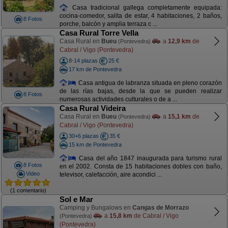
Casa tradicional gallega completamente equipada:
cocina-comedor, salita de estar, 4 habitaciones, 2 baños,
8 Fotos
porche, balcón y amplia terraza c ...
Casa Rural Torre Vella
Casa Rural en
Bueu
a
12,9 km
de
(Pontevedra)
Cabral / Vigo (Pontevedra)
8-14 plazas
25 €
17 km de Pontevedra
Casa antigua de labranza situada en pleno corazón
de las rías bajas, desde la que se pueden realizar
8 Fotos
numerosas actividades culturales o de a ...
Casa Rural Videira
Casa Rural en
Bueu
a
15,1 km
de
(Pontevedra)
Cabral / Vigo (Pontevedra)
30+6 plazas
35 €
15 km de Pontevedra
Casa del año 1847 inaugurada para turismo rural
8 Fotos
en el 2002. Consta de 15 habitaciones dobles con baño,
Video
televisor, calefacción, aire acondici ...
(1 comentario)
Sol e Mar
Camping y Bungalows en
Cangas de Morrazo
a
15,8 km
de Cabral / Vigo
(Pontevedra)
(Pontevedra)