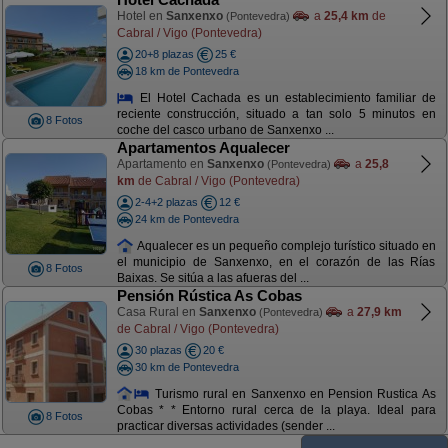
Hotel en
Sanxenxo
a
25,4 km
de
(Pontevedra)
Cabral / Vigo (Pontevedra)
20+8 plazas
25 €
18 km de Pontevedra
El Hotel Cachada es un establecimiento familiar de
reciente construcción, situado a tan solo 5 minutos en
8 Fotos
coche del casco urbano de Sanxenxo ...
Apartamentos Aqualecer
Apartamento en
Sanxenxo
a
25,8
(Pontevedra)
km
de Cabral / Vigo (Pontevedra)
2-4+2 plazas
12 €
24 km de Pontevedra
Aqualecer es un pequeño complejo turístico situado en
el municipio de Sanxenxo, en el corazón de las Rías
8 Fotos
Baixas. Se sitúa a las afueras del ...
Pensión Rústica As Cobas
Casa Rural en
Sanxenxo
a
27,9 km
(Pontevedra)
de Cabral / Vigo (Pontevedra)
30 plazas
20 €
30 km de Pontevedra
Turismo rural en Sanxenxo en Pension Rustica As
Cobas * * Entorno rural cerca de la playa. Ideal para
8 Fotos
practicar diversas actividades (sender ...