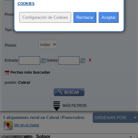
COOKIES
.
Provincias/Islas:
Tipo alquiler:
Plazas:
X
Entrada:
Salida:
Fechas más buscadas
pueblo:
Cabral
MÁS FILTROS
1 alojamiento rural en Cabral (Pontevedra)
Ver en el mapa
Solpor