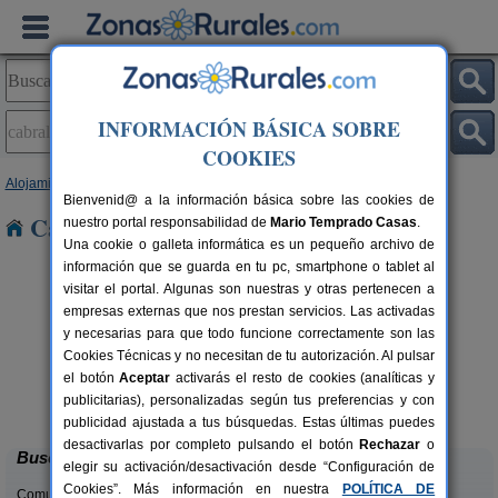
INFORMACIÓN BÁSICA SOBRE
COOKIES
Alojamientos
>
Galicia
>
Pontevedra
> Cabral
Bienvenid@ a la información básica sobre las cookies de
Casas Rurales en Cabral
nuestro portal responsabilidad de
Mario Temprado Casas
.
Una cookie o galleta informática es un pequeño archivo de
información que se guarda en tu pc, smartphone o tablet al
visitar el portal. Algunas son nuestras y otras pertenecen a
empresas externas que nos prestan servicios. Las activadas
y necesarias para que todo funcione correctamente son las
Cookies Técnicas y no necesitan de tu autorización. Al pulsar
el botón
Aceptar
activarás el resto de cookies (analíticas y
O Lar de Sara
rs.
2-8+2 pers.
publicitarias), personalizadas según tus preferencias y con
 €
35 €
Ponte Caldelas (Pontevedra)
desde
publicidad ajustada a tus búsquedas. Estas últimas puedes
desactivarlas por completo pulsando el botón
Rechazar
o
Buscar
elegir su activación/desactivación desde “Configuración de
Cookies”. Más información en nuestra
POLÍTICA DE
Comunidades: