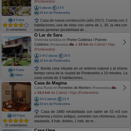
(Pontevedra)
6 plazas
14 €
34 km de Pontevedra
8 Fotos
Casa de nueva construcción (año 2017). Cuenta con 2
habitaciones, una de ellas con cama de 1, 35, la otra con
(1 comentario)
camas gemelas (posibilidad de ...
O Lar de Sara
Vivienda turística en
Ponte Caldelas / Puente
Caldelas
a
19 km
de Cabral / Vigo
(Pontevedra)
(Pontevedra)
2-8+2 plazas
35 €
10 km de Pontevedra
Bonita casa situada en un entorno natural y al mismo
8 Fotos
tiempo cerca de la ciudad de Pontevedra a 10 minutos. La
Video
casa consta de 3 habitaciones, ...
Casa de Magina
Casa Rural en
Fornelos de Montes
(Pontevedra)
a
19,4 km
de Cabral / Vigo (Pontevedra)
10+2 plazas
21 €
20 km de Pontevedra
Casa de 1880 rehabilitada con salón de 53 m3 con
50 Fotos
chimenea y horno antiguo, comedor con chimenea, cocina
equipada, 4 hab. dobles, 1 hab. de m ...
(5 comentarios)
Casa Uma