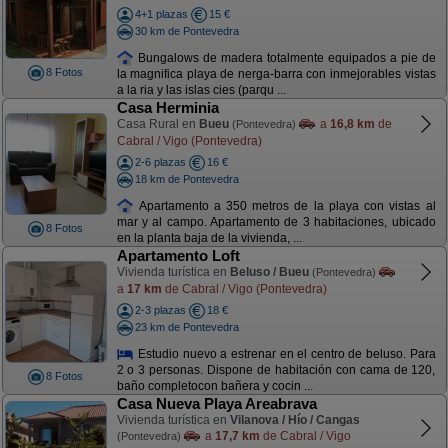
4+1 plazas
15 €
30 km de Pontevedra
Bungalows de madera totalmente equipados a pie de
8 Fotos
la magnifica playa de nerga-barra con inmejorables vistas
a la ria y las islas cies (parqu ...
Casa Herminia
Casa Rural en
Bueu
a
16,8 km
de
(Pontevedra)
Cabral / Vigo (Pontevedra)
2-6 plazas
16 €
18 km de Pontevedra
Apartamento a 350 metros de la playa con vistas al
mar y al campo. Apartamento de 3 habitaciones, ubicado
8 Fotos
en la planta baja de la vivienda, ...
Apartamento Loft
Vivienda turística en
Beluso / Bueu
(Pontevedra)
a
17 km
de Cabral / Vigo (Pontevedra)
2-3 plazas
18 €
23 km de Pontevedra
Estudio nuevo a estrenar en el centro de beluso. Para
2 o 3 personas. Dispone de habitación con cama de 120,
8 Fotos
baño completocon bañera y cocin ...
Casa Nueva Playa Areabrava
Vivienda turística en
Vilanova / Hío / Cangas
a
17,7 km
de Cabral / Vigo
(Pontevedra)