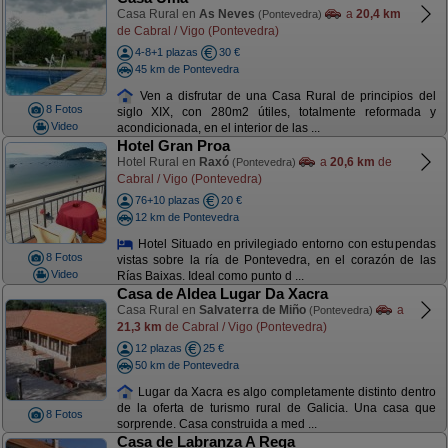
Casa Rural en
As Neves
a
20,4 km
(Pontevedra)
de Cabral / Vigo (Pontevedra)
4-8+1 plazas
30 €
45 km de Pontevedra
Ven a disfrutar de una Casa Rural de principios del
8 Fotos
siglo XIX, con 280m2 útiles, totalmente reformada y
Video
acondicionada, en el interior de las ...
Hotel Gran Proa
Hotel Rural en
Raxó
a
20,6 km
de
(Pontevedra)
Cabral / Vigo (Pontevedra)
76+10 plazas
20 €
12 km de Pontevedra
Hotel Situado en privilegiado entorno con estupendas
8 Fotos
vistas sobre la ría de Pontevedra, en el corazón de las
Video
Rías Baixas. Ideal como punto d ...
Casa de Aldea Lugar Da Xacra
Casa Rural en
Salvaterra de Miño
a
(Pontevedra)
21,3 km
de Cabral / Vigo (Pontevedra)
12 plazas
25 €
50 km de Pontevedra
Lugar da Xacra es algo completamente distinto dentro
de la oferta de turismo rural de Galicia. Una casa que
8 Fotos
sorprende. Casa construida a med ...
Casa de Labranza A Rega