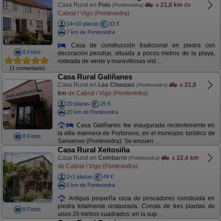
Casa Rural en
Poio
a
21,8 km
de
(Pontevedra)
Cabral / Vigo (Pontevedra)
14+10 plazas
33 €
7 km de Pontevedra
Casa de construcción tradicional en piedra con
8 Fotos
decoración peculiar, situada a pocos metros de la playa,
rodeada de verde y maravillosas vist ...
(1 comentario)
Casa Rural Galiñanes
Casa Rural en
Las Chouzas
a
21,8
(Pontevedra)
km
de Cabral / Vigo (Pontevedra)
20 plazas
25 €
20 km de Pontevedra
Casa Galiñanes fue inaugurada recientemente en
la villa marinera de Portonovo, en el municipio turístico de
8 Fotos
Sanxenxo (Pontevedra). Se encuen ...
Casa Rural Xeitosiña
Casa Rural en
Combarro
a
22,4 km
(Pontevedra)
de Cabral / Vigo (Pontevedra)
2+1 plazas
49 €
5 km de Pontevedra
Antigua pequeña casa de pescadores construida en
piedra totalmente restaurada. Consta de tres plantas de
8 Fotos
unos 20 metros cuadrados: en la sup ...