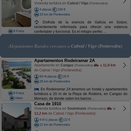
Vivienda turística en
Cabral / Vigo
(Pontevedra)
4 plazas
100 €
33 km de Pontevedra
Disfruta de la esencia de Galicia en Solpor,
recientemente reformada para ofrecer una estancia
8 Fotos
confortable y funcional. Es el refugio perfec ...
Alojamientos Rurales cercanos a
Cabral / Vigo (Pontevedra)
Apartamentos Rodeiramar 2A
Apartamento en
Cangas
a
11,9 km
(Pontevedra)
de Cabral / Vigo (Pontevedra)
60+8 plazas
20 €
28 km de Pontevedra
En Rodeiramar 2A tenemos un hostal y apartamentos
8 Fotos
turísticos a 20 m de la Playa de Rodeira, en Cangas do
Video
Morrazo, de donde salen los barcos ...
Casa de 1910
Vivienda turística en
Soutomaior
a
(Pontevedra)
12,2 km
de Cabral / Vigo (Pontevedra)
4-8+1 plazas
22 €
21 km de Pontevedra