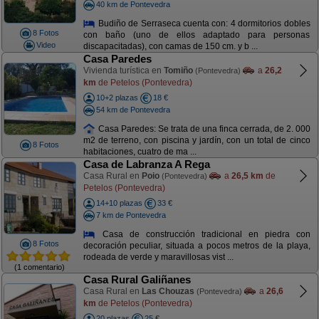
40 km de Pontevedra
Budiño de Serraseca cuenta con: 4 dormitorios dobles
8 Fotos
con baño (uno de ellos adaptado para personas
Video
discapacitadas), con camas de 150 cm. y b ...
Casa Paredes
Vivienda turística en
Tomiño
a
26,2
(Pontevedra)
km
de Petelos (Pontevedra)
10+2 plazas
18 €
54 km de Pontevedra
Casa Paredes: Se trata de una finca cerrada, de 2. 000
m2 de terreno, con piscina y jardín, con un total de cinco
8 Fotos
habitaciones, cuatro de ma ...
Casa de Labranza A Rega
Casa Rural en
Poio
a
26,5 km
de
(Pontevedra)
Petelos (Pontevedra)
14+10 plazas
33 €
7 km de Pontevedra
Casa de construcción tradicional en piedra con
8 Fotos
decoración peculiar, situada a pocos metros de la playa,
rodeada de verde y maravillosas vist ...
(1 comentario)
Casa Rural Galiñanes
Casa Rural en
Las Chouzas
a
26,6
(Pontevedra)
km
de Petelos (Pontevedra)
20 plazas
25 €