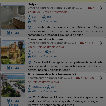
Solpor
Vivienda turística en
Cabral / Vigo
a
(Pontevedra)
4,9 km
de Petelos (Pontevedra)
4 plazas
100 €
33 km de Pontevedra
Disfruta de la esencia de Galicia en Solpor,
recientemente reformada para ofrecer una estancia
8 Fotos
confortable y funcional. Es el refugio perfec ...
Casa Turística Nigrán
Vivienda turística en
Nigrán
a
10,3
(Pontevedra)
km
de Petelos (Pontevedra)
7+2 plazas
38 €
45 km de Pontevedra
Casa tradicional gallega completamente equipada:
cocina-comedor, salita de estar, 4 habitaciones, 2 baños,
8 Fotos
porche, balcón y amplia terraza c ...
Apartamentos Rodeiramar 2A
Apartamento en
Cangas
a
14,1 km
(Pontevedra)
de Petelos (Pontevedra)
60+8 plazas
20 €
28 km de Pontevedra
En Rodeiramar 2A tenemos un hostal y apartamentos
8 Fotos
turísticos a 20 m de la Playa de Rodeira, en Cangas do
Video
Morrazo, de donde salen los barcos ...