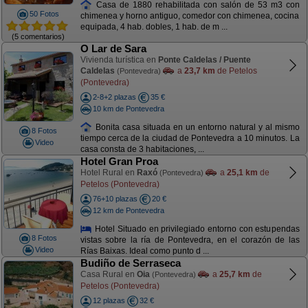
Casa de 1880 rehabilitada con salón de 53 m3 con
50 Fotos
chimenea y horno antiguo, comedor con chimenea, cocina
equipada, 4 hab. dobles, 1 hab. de m ...
(5 comentarios)
O Lar de Sara
Vivienda turística en
Ponte Caldelas / Puente
Caldelas
a
23,7 km
de Petelos
(Pontevedra)
(Pontevedra)
2-8+2 plazas
35 €
10 km de Pontevedra
Bonita casa situada en un entorno natural y al mismo
8 Fotos
tiempo cerca de la ciudad de Pontevedra a 10 minutos. La
Video
casa consta de 3 habitaciones, ...
Hotel Gran Proa
Hotel Rural en
Raxó
a
25,1 km
de
(Pontevedra)
Petelos (Pontevedra)
76+10 plazas
20 €
12 km de Pontevedra
Hotel Situado en privilegiado entorno con estupendas
8 Fotos
vistas sobre la ría de Pontevedra, en el corazón de las
Video
Rías Baixas. Ideal como punto d ...
Budiño de Serraseca
Casa Rural en
Oia
a
25,7 km
de
(Pontevedra)
Petelos (Pontevedra)
12 plazas
32 €