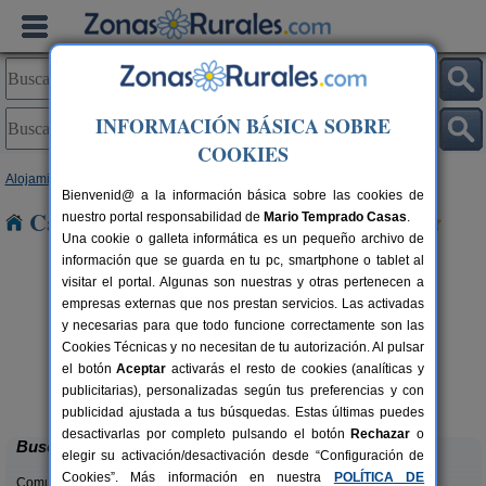
INFORMACIÓN BÁSICA SOBRE
COOKIES
Alojamientos
>
Galicia
>
Pontevedra
> Petelos
Bienvenid@ a la información básica sobre las cookies de
Casas Rurales cerca de Petelos
nuestro portal responsabilidad de
Mario Temprado Casas
.
Una cookie o galleta informática es un pequeño archivo de
información que se guarda en tu pc, smartphone o tablet al
visitar el portal. Algunas son nuestras y otras pertenecen a
empresas externas que nos prestan servicios. Las activadas
y necesarias para que todo funcione correctamente son las
Cookies Técnicas y no necesitan de tu autorización. Al pulsar
el botón
Aceptar
activarás el resto de cookies (analíticas y
Casa Rural Xeitosiña
rs.
2+1 pers.
publicitarias), personalizadas según tus preferencias y con
 €
49 €
Combarro (Pontevedra)
desde
publicidad ajustada a tus búsquedas. Estas últimas puedes
desactivarlas por completo pulsando el botón
Rechazar
o
Buscar
elegir su activación/desactivación desde “Configuración de
Cookies”. Más información en nuestra
POLÍTICA DE
Comunidades: