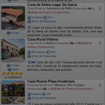
acondicionada, en el interior de las ...
Casa de Aldea Lugar Da Xacra
Casa Rural en
Salvaterra de Miño
a
(Pontevedra)
18,4 km
de Petelos (Pontevedra)
12 plazas
25 €
50 km de Pontevedra
Lugar da Xacra es algo completamente distinto dentro
de la oferta de turismo rural de Galicia. Una casa que
8 Fotos
sorprende. Casa construida a med ...
Casa Rural Videira
Casa Rural en
Bueu
a
18,5 km
de
(Pontevedra)
Petelos (Pontevedra)
30+6 plazas
35 €
15 km de Pontevedra
Casa del año 1847 inaugurada para turismo rural
8 Fotos
en el 2002. Consta de 15 habitaciones dobles con baño,
Video
televisor, calefacción, aire acondici ...
(1 comentario)
Casa Nueva Playa Areabrava
Vivienda turística en
Vilanova / Hío / Cangas
a
19,9 km
de Petelos (Pontevedra)
(Pontevedra)
6 plazas
14 €
34 km de Pontevedra
Casa de nueva construcción (año 2017). Cuenta con 2