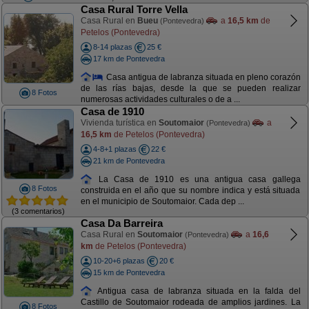
Casa Rural Torre Vella
Casa Rural en
Bueu
a
16,5 km
de
(Pontevedra)
Petelos (Pontevedra)
8-14 plazas
25 €
17 km de Pontevedra
Casa antigua de labranza situada en pleno corazón
de las rías bajas, desde la que se pueden realizar
8 Fotos
numerosas actividades culturales o de a ...
Casa de 1910
Vivienda turística en
Soutomaior
a
(Pontevedra)
16,5 km
de Petelos (Pontevedra)
4-8+1 plazas
22 €
21 km de Pontevedra
La Casa de 1910 es una antigua casa gallega
8 Fotos
construida en el año que su nombre indica y está situada
en el municipio de Soutomaior. Cada dep ...
(3 comentarios)
Casa Da Barreira
Casa Rural en
Soutomaior
a
16,6
(Pontevedra)
km
de Petelos (Pontevedra)
10-20+6 plazas
20 €
15 km de Pontevedra
Antigua casa de labranza situada en la falda del
Castillo de Soutomaior rodeada de amplios jardines. La
8 Fotos