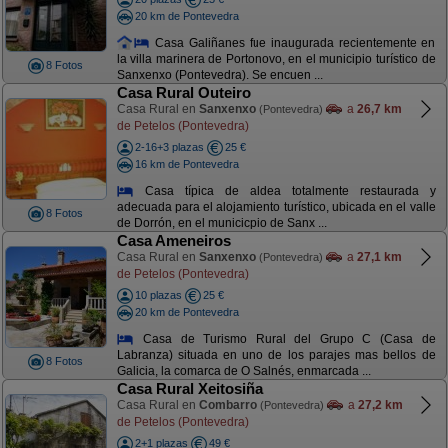
20 km de Pontevedra
Casa Galiñanes fue inaugurada recientemente en
la villa marinera de Portonovo, en el municipio turístico de
8 Fotos
Sanxenxo (Pontevedra). Se encuen ...
Casa Rural Outeiro
Casa Rural en
Sanxenxo
a
26,7 km
(Pontevedra)
de Petelos (Pontevedra)
2-16+3 plazas
25 €
16 km de Pontevedra
Casa típica de aldea totalmente restaurada y
adecuada para el alojamiento turístico, ubicada en el valle
8 Fotos
de Dorrón, en el municicpio de Sanx ...
Casa Ameneiros
Casa Rural en
Sanxenxo
a
27,1 km
(Pontevedra)
de Petelos (Pontevedra)
10 plazas
25 €
20 km de Pontevedra
Casa de Turismo Rural del Grupo C (Casa de
Labranza) situada en uno de los parajes mas bellos de
8 Fotos
Galicia, la comarca de O Salnés, enmarcada ...
Casa Rural Xeitosiña
Casa Rural en
Combarro
a
27,2 km
(Pontevedra)
de Petelos (Pontevedra)
2+1 plazas
49 €