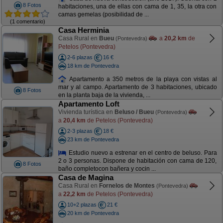
8 Fotos
habitaciones, una de ellas con cama de 1, 35, la otra con
camas gemelas (posibilidad de ...
(1 comentario)
Casa Herminia
Casa Rural en
Bueu
a
20,2 km
de
(Pontevedra)
Petelos (Pontevedra)
2-6 plazas
16 €
18 km de Pontevedra
Apartamento a 350 metros de la playa con vistas al
mar y al campo. Apartamento de 3 habitaciones, ubicado
8 Fotos
en la planta baja de la vivienda, ...
Apartamento Loft
Vivienda turística en
Beluso / Bueu
(Pontevedra)
a
20,4 km
de Petelos (Pontevedra)
2-3 plazas
18 €
23 km de Pontevedra
Estudio nuevo a estrenar en el centro de beluso. Para
2 o 3 personas. Dispone de habitación con cama de 120,
8 Fotos
baño completocon bañera y cocin ...
Casa de Magina
Casa Rural en
Fornelos de Montes
(Pontevedra)
a
22,2 km
de Petelos (Pontevedra)
10+2 plazas
21 €
20 km de Pontevedra