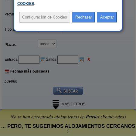
COOKIES
.
Provincias/Islas:
Tipo alquiler:
Plazas:
X
Entrada:
Salida:
Fechas más buscadas
pueblo:
MÁS FILTROS
No se han encontrado alojamientos en
Petelos
(Pontevedra)
... PERO, TE SUGERIMOS ALOJAMIENTOS CERCANOS
: