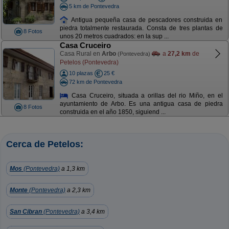
5 km de Pontevedra
Antigua pequeña casa de pescadores construida en
piedra totalmente restaurada. Consta de tres plantas de
8 Fotos
unos 20 metros cuadrados: en la sup ...
Casa Cruceiro
Casa Rural en
Arbo
a
27,2 km
de
(Pontevedra)
Petelos (Pontevedra)
10 plazas
25 €
72 km de Pontevedra
Casa Cruceiro, situada a orillas del rio Miño, en el
ayuntamiento de Arbo. Es una antigua casa de piedra
8 Fotos
construida en el año 1850, siguiend ...
Cerca de Petelos:
Mos
(Pontevedra)
a 1,3 km
Monte
(Pontevedra)
a 2,3 km
San Cibran
(Pontevedra)
a 3,4 km