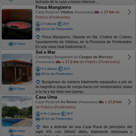
fachada de la casa y muros interiore ...
Finca Mangüeiro
Casa Rural en
Vilaboa
a
17 km
de
(Pontevedra)
Petelos (Pontevedra)
2-8 plazas
20 €
10 km de Pontevedra
Finca Mangüeiro, Situada en Sta. Cristina de Cobres,
Ayuntamiento de Vilaboa, en la Provincia de Pontevedra.
8 Fotos
Es una casa rural tradicional d ...
Sol e Mar
Camping y Bungalows en
Cangas de Morrazo
a
17,3 km
de Petelos (Pontevedra)
(Pontevedra)
4+1 plazas
15 €
30 km de Pontevedra
Bungalows de madera totalmente equipados a pie de
la magnifica playa de nerga-barra con inmejorables vistas
8 Fotos
a la ria y las islas cies (parqu ...
Casa Uma
Casa Rural en
As Neves
a
17,9 km
(Pontevedra)
de Petelos (Pontevedra)
4-8+1 plazas
30 €
45 km de Pontevedra
Ven a disfrutar de una Casa Rural de principios del
8 Fotos
siglo XIX, con 280m2 útiles, totalmente reformada y
Video