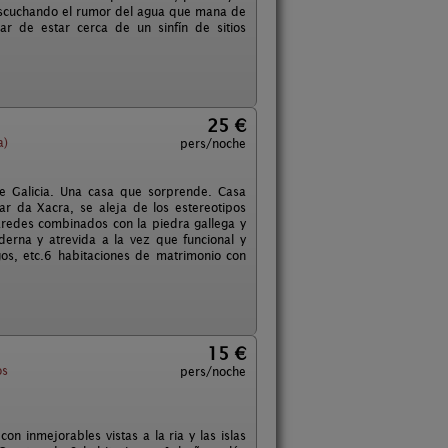
 escuchando el rumor del agua que mana de
ar de estar cerca de un sinfín de sitios
25 €
a)
pers/noche
de Galicia. Una casa que sorprende. Casa
gar da Xacra, se aleja de los estereotipos
aredes combinados con la piedra gallega y
erna y atrevida a la vez que funcional y
os, etc.6 habitaciones de matrimonio con
15 €
os
pers/noche
 inmejorables vistas a la ria y las islas