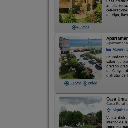
Casa tradici
amplia terr
celebracione
de Vigo, Bayo
8 Fotos
Apartamen
Apartament
Alquiler 
En Rodeirama
salen los bar
privado grat
de Cangas d
disfrutar de 
8 Fotos
Video
Casa Uma
Casa Rural 
Alquiler 
Ven a disfru
interior de 
completa par