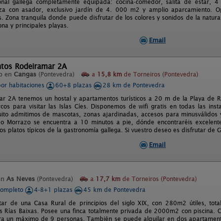
onal gallega completamente equipada: cocina-comedor, salita de estar, 4
aza con asador, exclusivo jardín de 4. 000 m2 y amplio aparcamiento. O
s. Zona tranquila donde puede disfrutar de los colores y sonidos de la natur
na y principales playas.
Email
tos Rodeiramar 2A
o en
Cangas
(Pontevedra)
a
15,8 km
de Torneiros (Pontevedra)
por habitaciones
60+8 plazas
28 km de Pontevedra
r 2A tenemos un hostal y apartamentos turísticos a 20 m de la Playa de 
cos para visitar las Islas Cíes. Disponemos de wifi gratis en todas las insta
uito admitimos de mascotas, zonas ajardinadas, accesos para minusválidos y
o Morrazo se encuentra a 10 minutos a pie, dónde encontraréis excelente
los platos típicos de la gastronomía gallega. Si vuestro deseo es disfrutar de Ga
Email
en
As Neves
(Pontevedra)
a
17,7 km
de Torneiros (Pontevedra)
completo
4-8+1 plazas
45 km de Pontevedra
tar de una Casa Rural de principios del siglo XIX, con 280m2 útiles, tot
las Rías Baixas. Posee una finca totalmente privada de 2000m2 con piscina. 
a un máximo de 9 personas. También se puede alquilar en dos apartamento