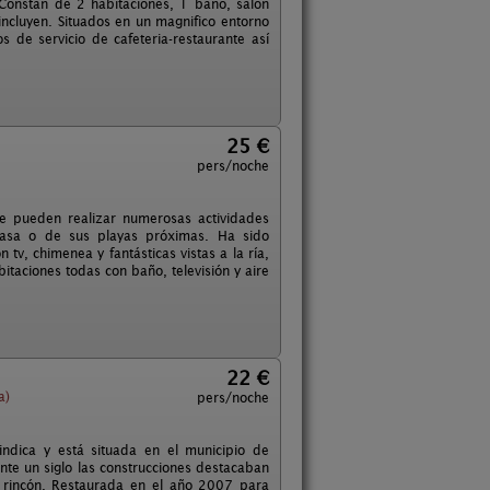
. Constan de 2 habitaciones, 1 baño, salón
ncluyen. Situados en un magnifico entorno
e servicio de cafeteria-restaurante así
25 €
pers/noche
e pueden realizar numerosas actividades
 casa o de sus playas próximas. Ha sido
tv, chimenea y fantásticas vistas a la ría,
taciones todas con baño, televisión y aire
22 €
a)
pers/noche
ndica y está situada en el municipio de
te un siglo las construcciones destacaban
 rincón. Restaurada en el año 2007 para