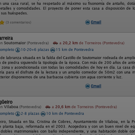
en una casa rural, se ha respetado al máximo su fisonomía de antaño, do
talles y comodidades. El proyecto de poner esta casa a disposición de l
 sus huéspedes.
Email
(3 comentarios)
rreira
en
Soutomaior
(Pontevedra)
a
20,2 km
de Torneiros (Pontevedra)
completo
10-20+6 plazas
15 km de Pontevedra
 de labranza situada en la falda del Castillo de Soutomaior rodeada de ampli
on de piedra siguiendo la tipología de la época. Con más de 200 años de ant
a zona y acondicionada con todas las comodidades de hoy en día. La casa d
ría para el disfrute de la lectura y un amplio comedor de 50m2 con una 
exterior disponemos de una barbacoa cubierta con agua corriente y luz.
Email
güeiro
en
Vilaboa
(Pontevedra)
a
20,6 km
de Torneiros (Pontevedra)
completo
2-8 plazas
10 km de Pontevedra
iro, Situada en Sta. Cristina de Cobres, Ayuntamiento de Vilaboa, en la P
de planta baja, reformada en el 2003. Acogedora y con un buen nivel de eq
 dobles matrimoniales con baño independiente, y una habitación doble co