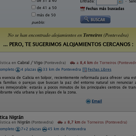
de 31 a 40
Entrada:
-
Sal
de 41 a 50
Fechas más buscadas
más de 50
pueblo:
No se han encontrado alojamientos en
Torneiros
(Pontevedra)
... PERO, TE SUGERIMOS ALOJAMIENTOS CERCANOS :
ística en
Cabral / Vigo
(Pontevedra)
a
8,4 km
de Torneiros (Pontevedr
completo
4 plazas
33 km de Pontevedra
Fechas Libres
a esencia de Galicia en Solpor, recientemente reformada para ofrecer una esta
a familias o parejas que buscan la paz del entorno natural sin renunciar a
 es inmejorable: estarás a pocos minutos de los principales centros de tran
ibrante vida urbana y las playas de la zona.
Email
tica Nigrán
ística en
Nigrán
(Pontevedra)
a
8,7 km
de Torneiros (Pontevedra)
completo
7+2 plazas
45 km de Pontevedra