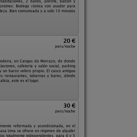
 habitaciones, 2 baños, porche, balcón y
pciones: Bodega rústica con asador para
aleza. Bien comunicada y a solo 10 minutos
20 €
pers/noche
Rodeira, en Cangas do Morrazo, de donde
laciones, cafetería y salón social, parking
 un barco velero propio. El casco antiguo
s restaurantes, tabernas y bares, dónde
licia, este es el lugar.
30 €
pers/noche
almente reformada y acondicionada, en el
Casa Uma se ofrece en régimen de alquiler
s totalmente independientes, para 4 y 5