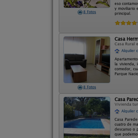
eso contamos
y moviliario
8 Fotos
principal.
Casa Herm
Casa Rural 
Alquiler 
Apartamento 
la vivienda,
comedor, cua
Parque Nacion
8 Fotos
Casa Pare
Vivienda tur
Alquiler 
Casa Paredes
cuatro de ma
descanso o p
que podemos