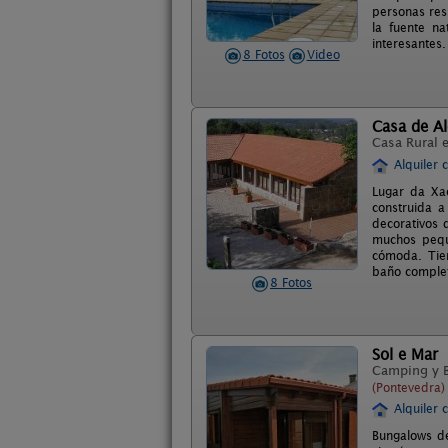
personas res
la fuente na
interesantes.
8 Fotos
Video
Casa de A
Casa Rural 
Alquiler 
Lugar da Xac
construida a
decorativos 
muchos peque
cómoda. Tien
baño comple
8 Fotos
Sol e Mar
Camping y 
(Pontevedra)
Alquiler 
Bungalows de