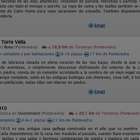
 nacional de las islas atlanticas). Disponen de parcela individual y parking
ada con todo el menaje y porche. La ropa de cama y las toallas tambien se i
ente de Cabo Home para unas vacaciones de ensueño. Tambien disponemos d
ndería.
Email
 Torre Vella
en
Bueu
(Pontevedra)
a
18,9 km
de Torneiros (Pontevedra)
er completo y por habitaciones
8-14 plazas
17 km de Pontevedra
 de labranza situada en pleno corazón de las rías bajas, desde la que s
o de aventuras, o simplemente descansar disfrutando del entorno de la
 piedra, consta de un comedor acristalado a la sombra de un viejo nogal con 
enaje completo, salón en las antiguas bodegas con chimenea, zona wifi, 4 habi
-calefacción, todas ellas con interior en piedra.
Email
910
ística en
Soutomaior
(Pontevedra)
a
20,1 km
de Torneiros (Pontevedr
completo
4-8+1 plazas
21 km de Pontevedra
1910 es una antigua casa gallega construida en el año que su nombre i
Cada dependencia de la casa nos traslada al pasado, cuando hace exactamen
os techos y una sabia y hermosa combinacion de piedra y madera en cada