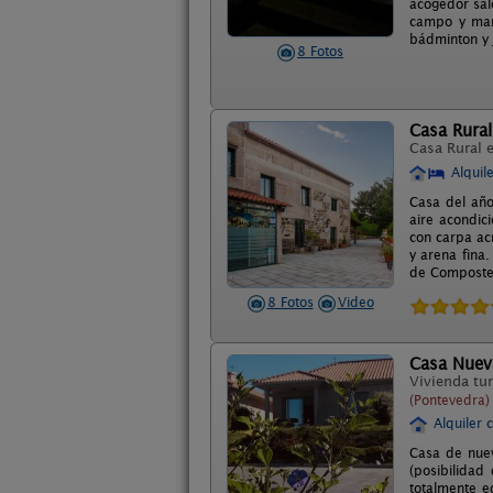
acogedor sal
campo y mar,
bádminton y 
8 Fotos
Casa Rural
Casa Rural 
Alquil
Casa del año
aire acondic
con carpa ac
y arena fina.
de Compostela
8 Fotos
Video
Casa Nuev
Vivienda tur
(Pontevedra)
Alquiler 
Casa de nuev
(posibilidad
totalmente e