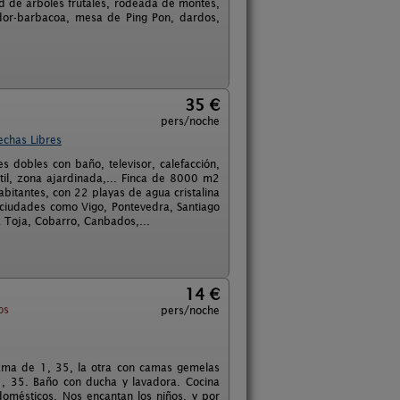
d de árboles frutales, rodeada de montes,
ador-barbacoa, mesa de Ping Pon, dardos,
35 €
pers/noche
echas Libres
 dobles con baño, televisor, calefacción,
til, zona ajardinada,... Finca de 8000 m2
bitantes, con 22 playas de agua cristalina
de ciudades como Vigo, Pontevedra, Santiago
a Toja, Cobarro, Canbados,...
14 €
os
pers/noche
cama de 1, 35, la otra con camas gemelas
1, 35. Baño con ducha y lavadora. Cocina
domésticos. Nos encantan los niños, y por