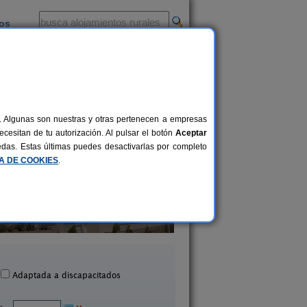
ios
-
al. Algunas son nuestras y otras pertenecen a empresas
cesitan de tu autorización. Al pulsar el botón
Aceptar
uedas. Estas últimas puedes desactivarlas por completo
CA DE COOKIES
.
Casa de Cacheiro
A Casa de Alici
14+2 pers.
16 €
Silleda (Pontevedra)
Ribadumia (Ponteve
desde
Adaptada a discapacitados