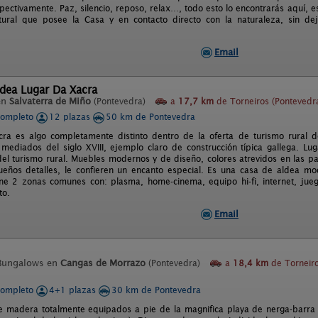
pectivamente. Paz, silencio, reposo, relax…, todo esto lo encontrarás aquí,
tural que posee la Casa y en contacto directo con la naturaleza, sin dej
Email
ldea Lugar Da Xacra
en
Salvaterra de Miño
(Pontevedra)
a
17,7 km
de Torneiros (Pontevedr
completo
12 plazas
50 km de Pontevedra
ra es algo completamente distinto dentro de la oferta de turismo rural 
 mediados del siglo XVIII, ejemplo claro de construcción típica gallega. Lu
del turismo rural. Muebles modernos y de diseño, colores atrevidos en las p
ños detalles, le confieren un encanto especial. Es una casa de aldea mod
e 2 zonas comunes con: plasma, home-cinema, equipo hi-fi, internet, jueg
to.
Email
Bungalows en
Cangas de Morrazo
(Pontevedra)
a
18,4 km
de Torneir
completo
4+1 plazas
30 km de Pontevedra
 madera totalmente equipados a pie de la magnifica playa de nerga-barra con