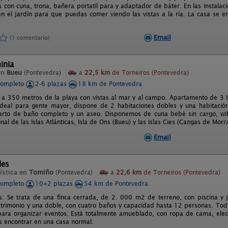
 con cuna, trona, bañera portatil para y adaptador de báter. En las instala
 en el jardín para que puedas comer viendo las vistas a la ría. La casa se 
Email
(1 comentario)
inia
en
Bueu
(Pontevedra)
a
22,5 km
de Torneiros (Pontevedra)
completo
2-6 plazas
18 km de Pontevedra
a 350 metros de la playa con vistas al mar y al campo. Apartamento de 3 h
 ideal para gente mayor, dispone de 2 habitaciones dobles y una habitació
rto de baño completo y un aseo. Disponemos de cuna bebé sin cargo, wifi
al de las Islas Atlánticas, Isla de Ons (Bueu) y las Islas Cies (Cangas de Morr
Email
des
ística en
Tomiño
(Pontevedra)
a
22,6 km
de Torneiros (Pontevedra)
completo
10+2 plazas
54 km de Pontevedra
: Se trata de una finca cerrada, de 2. 000 m2 de terreno, con piscina y ja
trimonio y una doble, con cuatro baños y capacidad hasta 12 personas. Todo 
ara organizar eventos. Está totalmente amueblado, con ropa de cama, elect
 encontrar en una casa normal.