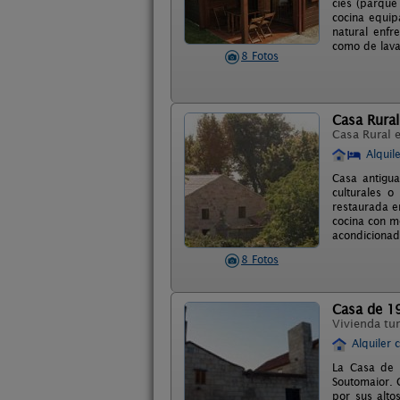
cies (parque
cocina equip
natural enfr
como de lava
8 Fotos
Casa Rural
Casa Rural 
Alquil
Casa antigua
culturales 
restaurada en
cocina con m
acondicionado
8 Fotos
Casa de 1
Vivienda tur
Alquiler 
La Casa de 
Soutomaior. 
por sus alt