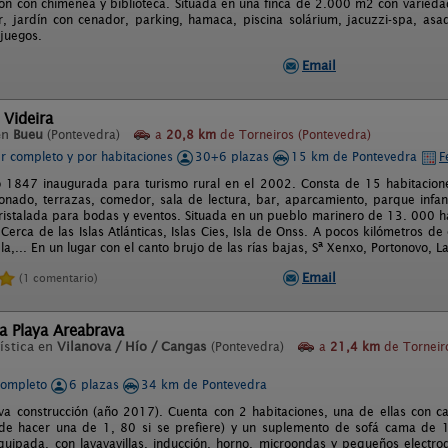
ón con chimenea y biblioteca. Situada en una finca de 2.000 m2 con varieda
 jardín con cenador, parking, hamaca, piscina solárium, jacuzzi-spa, as
juegos.
Email
 Videira
en
Bueu
(Pontevedra)
a
20,8 km
de Torneiros (Pontevedra)
er completo y por habitaciones
30+6 plazas
15 km de Pontevedra
F
 1847 inaugurada para turismo rural en el 2002. Consta de 15 habitaciones
ionado, terrazas, comedor, sala de lectura, bar, aparcamiento, parque infan
ristalada para bodas y eventos. Situada en un pueblo marinero de 13. 000 ha
 Cerca de las Islas Atlánticas, Islas Cies, Isla de Onss. A pocos kilómetros 
,... En un lugar con el canto brujo de las rías bajas, Sª Xenxo, Portonovo, L
Email
(1 comentario)
a Playa Areabrava
ística en
Vilanova / Hío / Cangas
(Pontevedra)
a
21,4 km
de Torneir
completo
6 plazas
34 km de Pontevedra
a construcción (año 2017). Cuenta con 2 habitaciones, una de ellas con 
 de hacer una de 1, 80 si se prefiere) y un suplemento de sofá cama de 
quipada, con lavavavillas, inducción, horno, microondas y pequeños electro