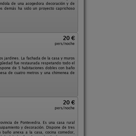
tándola de una acogedora decoración y de
os demás ha sido un proyecto caprichoso
20 €
pers/noche
os jardines. La fachada de la casa y muros
igüedad fue restaurada respetando todo el
ispone de 5 habitaciones dobles con baño
mesa de cuatro metros y una chimenea de
20 €
pers/noche
rovincia de Pontevedra. Es una casa rural
uipamiento y decoración. Dispone de tres
n baño anexa a la casa, cocina comedor,