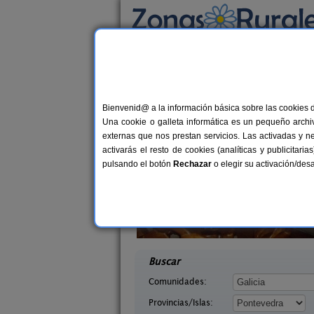
Busca por alojamiento
Alojamientos
>
Galicia
>
Pontevedra
> Tornei
Casas Rurales cerca 
Bienvenid@ a la información básica sobre las cookies 
Una cookie o galleta informática es un pequeño archiv
externas que nos prestan servicios. Las activadas y n
activarás el resto de cookies (analíticas y publicita
pulsando el botón
Rechazar
o elegir su activación/de
agina
Casa Rural A Avoa María
10+2 pers.
10+
21 €
 (Pontevedra)
Campo Lameiro (Pontevedra)
desde
desd
Buscar
Comunidades:
Provincias/Islas: