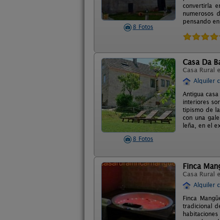
convertirla 
numerosos de
pensando en
8 Fotos
Casa Da Ba
Casa Rural 
Alquiler 
Antigua casa
interiores s
tipismo de l
con una gale
leña, en el 
8 Fotos
Finca Man
Casa Rural 
Alquiler 
Finca Mangüe
tradicional 
habitaciones