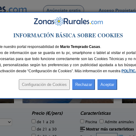
Anúnciate gratis
Acceso Propietar
Busca por pueblo
INFORMACIÓN BÁSICA SOBRE COOKIES
ros
de Torneiros
de nuestro portal responsabilidad de
Mario Temprado Casas
.
o de información que se guarda en tu pc, smartphone o tablet al visitar el port
ecesarias para que todo funcione correctamente son las Cookies Técnicas y no ne
rias), personalizadas según tus preferencias y con publicidad ajustada a tus búsq
sactivación desde “Configuración de Cookies”. Más información en nuestra
POLÍTI
Pensión Casa Angelina
4 pers.
2-20+4 pers.
40 €
19 €
O Grove (Pontevedra)
e
desde
Precio (€/pers)
Características
de 1 a 20
Piscina
Admite animales
de 21 a 30
Mostrar más características