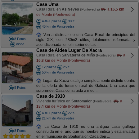
Casa Uma
Casa Rural en
As Neves
a
16,5 km
(Pontevedra)
de Monte (Pontevedra)
4-8+1 plazas
30 €
45 km de Pontevedra
Ven a disfrutar de una Casa Rural de principios del
8 Fotos
siglo XIX, con 280m2 útiles, totalmente reformada y
Video
acondicionada, en el interior de las ...
Casa de Aldea Lugar Da Xacra
Casa Rural en
Salvaterra de Miño
a
(Pontevedra)
16,8 km
de Monte (Pontevedra)
12 plazas
25 €
50 km de Pontevedra
Lugar da Xacra es algo completamente distinto dentro
de la oferta de turismo rural de Galicia. Una casa que
8 Fotos
sorprende. Casa construida a med ...
Casa de 1910
Vivienda turística en
Soutomaior
a
(Pontevedra)
18,4 km
de Monte (Pontevedra)
4-8+1 plazas
22 €
21 km de Pontevedra
La Casa de 1910 es una antigua casa gallega
8 Fotos
construida en el año que su nombre indica y está situada
en el municipio de Soutomaior. Cada dep ...