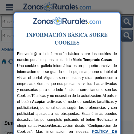
INFORMACIÓN BÁSICA SOBRE
COOKIES
Alojamientos
>
Galicia
>
Pontevedra
> Monte
Bienvenid@ a la información básica sobre las cookies de
Casas Rurales cerca de Monte
nuestro portal responsabilidad de
Mario Temprado Casas
.
Una cookie o galleta informática es un pequeño archivo de
información que se guarda en tu pc, smartphone o tablet al
visitar el portal. Algunas son nuestras y otras pertenecen a
empresas externas que nos prestan servicios. Las activadas
y necesarias para que todo funcione correctamente son las
Cookies Técnicas y no necesitan de tu autorización. Al pulsar
el botón
Aceptar
activarás el resto de cookies (analíticas y
Casa Rural Galiñanes
rs.
20 pers.
publicitarias), personalizadas según tus preferencias y con
 €
25 €
Las Chouzas (Pontevedra)
desde
publicidad ajustada a tus búsquedas. Estas últimas puedes
desactivarlas por completo pulsando el botón
Rechazar
o
Buscar
elegir su activación/desactivación desde “Configuración de
Cookies”. Más información en nuestra
POLÍTICA DE
Comunidades: