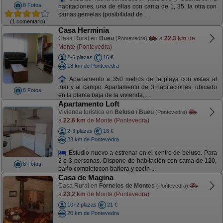
8 Fotos
habitaciones, una de ellas con cama de 1, 35, la otra con
camas gemelas (posibilidad de ...
(1 comentario)
Casa Herminia
Casa Rural en
Bueu
a
22,3 km
de
(Pontevedra)
Monte (Pontevedra)
2-6 plazas
16 €
18 km de Pontevedra
Apartamento a 350 metros de la playa con vistas al
mar y al campo. Apartamento de 3 habitaciones, ubicado
8 Fotos
en la planta baja de la vivienda, ...
Apartamento Loft
Vivienda turística en
Beluso / Bueu
(Pontevedra)
a
22,6 km
de Monte (Pontevedra)
2-3 plazas
18 €
23 km de Pontevedra
Estudio nuevo a estrenar en el centro de beluso. Para
2 o 3 personas. Dispone de habitación con cama de 120,
8 Fotos
baño completocon bañera y cocin ...
Casa de Magina
Casa Rural en
Fornelos de Montes
(Pontevedra)
a
23,2 km
de Monte (Pontevedra)
10+2 plazas
21 €
20 km de Pontevedra