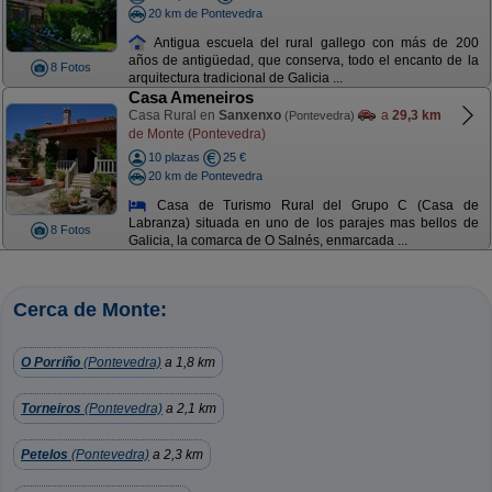
20 km de Pontevedra
Antigua escuela del rural gallego con más de 200
años de antigüedad, que conserva, todo el encanto de la
8 Fotos
arquitectura tradicional de Galicia ...
Casa Ameneiros
Casa Rural en
Sanxenxo
a
29,3 km
(Pontevedra)
de Monte (Pontevedra)
10 plazas
25 €
20 km de Pontevedra
Casa de Turismo Rural del Grupo C (Casa de
Labranza) situada en uno de los parajes mas bellos de
8 Fotos
Galicia, la comarca de O Salnés, enmarcada ...
Cerca de Monte:
O Porriño
(Pontevedra)
a 1,8 km
Torneiros
(Pontevedra)
a 2,1 km
Petelos
(Pontevedra)
a 2,3 km