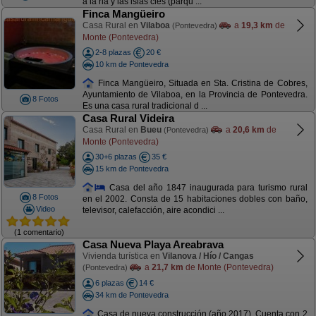
a la ria y las islas cies (parqu ...
Finca Mangüeiro
Casa Rural en
Vilaboa
a
19,3 km
de
(Pontevedra)
Monte (Pontevedra)
2-8 plazas
20 €
10 km de Pontevedra
Finca Mangüeiro, Situada en Sta. Cristina de Cobres,
Ayuntamiento de Vilaboa, en la Provincia de Pontevedra.
8 Fotos
Es una casa rural tradicional d ...
Casa Rural Videira
Casa Rural en
Bueu
a
20,6 km
de
(Pontevedra)
Monte (Pontevedra)
30+6 plazas
35 €
15 km de Pontevedra
Casa del año 1847 inaugurada para turismo rural
8 Fotos
en el 2002. Consta de 15 habitaciones dobles con baño,
Video
televisor, calefacción, aire acondici ...
(1 comentario)
Casa Nueva Playa Areabrava
Vivienda turística en
Vilanova / Hío / Cangas
a
21,7 km
de Monte (Pontevedra)
(Pontevedra)
6 plazas
14 €
34 km de Pontevedra
Casa de nueva construcción (año 2017). Cuenta con 2