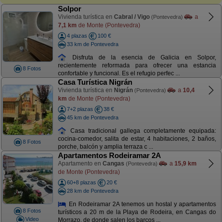
Solpor
Vivienda turística en
Cabral / Vigo
a
(Pontevedra)
7,1 km
de Monte (Pontevedra)
4 plazas
100 €
33 km de Pontevedra
Disfruta de la esencia de Galicia en Solpor,
recientemente reformada para ofrecer una estancia
8 Fotos
confortable y funcional. Es el refugio perfec ...
Casa Turística Nigrán
Vivienda turística en
Nigrán
a
10,4
(Pontevedra)
km
de Monte (Pontevedra)
7+2 plazas
38 €
45 km de Pontevedra
Casa tradicional gallega completamente equipada:
cocina-comedor, salita de estar, 4 habitaciones, 2 baños,
8 Fotos
porche, balcón y amplia terraza c ...
Apartamentos Rodeiramar 2A
Apartamento en
Cangas
a
15,9 km
(Pontevedra)
de Monte (Pontevedra)
60+8 plazas
20 €
28 km de Pontevedra
En Rodeiramar 2A tenemos un hostal y apartamentos
8 Fotos
turísticos a 20 m de la Playa de Rodeira, en Cangas do
Video
Morrazo, de donde salen los barcos ...