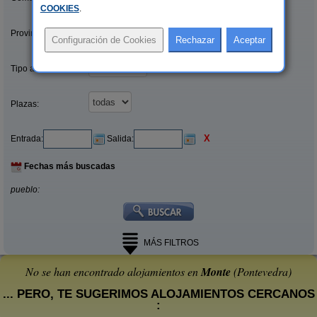
COOKIES
.
Provincias/Islas:
Tipo alquiler:
Plazas:
X
Entrada:
Salida:
Fechas más buscadas
pueblo:
MÁS FILTROS
No se han encontrado alojamientos en
Monte
(Pontevedra)
... PERO, TE SUGERIMOS ALOJAMIENTOS CERCANOS
: