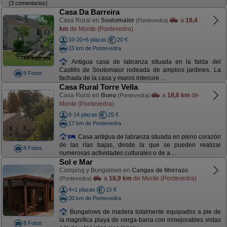
(3 comentarios)
Casa Da Barreira
Casa Rural en
Soutomaior
a
18,4
(Pontevedra)
km
de Monte (Pontevedra)
10-20+6 plazas
20 €
15 km de Pontevedra
Antigua casa de labranza situada en la falda del
Castillo de Soutomaior rodeada de amplios jardines. La
8 Fotos
fachada de la casa y muros interiore ...
Casa Rural Torre Vella
Casa Rural en
Bueu
a
18,6 km
de
(Pontevedra)
Monte (Pontevedra)
8-14 plazas
25 €
17 km de Pontevedra
Casa antigua de labranza situada en pleno corazón
de las rías bajas, desde la que se pueden realizar
8 Fotos
numerosas actividades culturales o de a ...
Sol e Mar
Camping y Bungalows en
Cangas de Morrazo
a
18,9 km
de Monte (Pontevedra)
(Pontevedra)
4+1 plazas
15 €
30 km de Pontevedra
Bungalows de madera totalmente equipados a pie de
la magnifica playa de nerga-barra con inmejorables vistas
8 Fotos