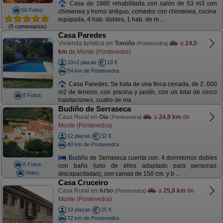
Casa de 1880 rehabilitada con salón de 53 m3 con
50 Fotos
chimenea y horno antiguo, comedor con chimenea, cocina
equipada, 4 hab. dobles, 1 hab. de m ...
(5 comentarios)
Casa Paredes
Vivienda turística en
Tomiño
a
24,5
(Pontevedra)
km
de Monte (Pontevedra)
10+2 plazas
18 €
54 km de Pontevedra
Casa Paredes: Se trata de una finca cerrada, de 2. 000
m2 de terreno, con piscina y jardín, con un total de cinco
8 Fotos
habitaciones, cuatro de ma ...
Budiño de Serraseca
Casa Rural en
Oia
a
24,9 km
de
(Pontevedra)
Monte (Pontevedra)
12 plazas
32 €
40 km de Pontevedra
Budiño de Serraseca cuenta con: 4 dormitorios dobles
8 Fotos
con baño (uno de ellos adaptado para personas
Video
discapacitadas), con camas de 150 cm. y b ...
Casa Cruceiro
Casa Rural en
Arbo
a
25,8 km
de
(Pontevedra)
Monte (Pontevedra)
10 plazas
25 €
72 km de Pontevedra