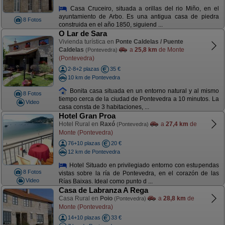
Casa Cruceiro, situada a orillas del rio Miño, en el
ayuntamiento de Arbo. Es una antigua casa de piedra
8 Fotos
construida en el año 1850, siguiend ...
O Lar de Sara
Vivienda turística en
Ponte Caldelas / Puente
Caldelas
a
25,8 km
de Monte
(Pontevedra)
(Pontevedra)
2-8+2 plazas
35 €
10 km de Pontevedra
Bonita casa situada en un entorno natural y al mismo
8 Fotos
tiempo cerca de la ciudad de Pontevedra a 10 minutos. La
Video
casa consta de 3 habitaciones, ...
Hotel Gran Proa
Hotel Rural en
Raxó
a
27,4 km
de
(Pontevedra)
Monte (Pontevedra)
76+10 plazas
20 €
12 km de Pontevedra
Hotel Situado en privilegiado entorno con estupendas
8 Fotos
vistas sobre la ría de Pontevedra, en el corazón de las
Video
Rías Baixas. Ideal como punto d ...
Casa de Labranza A Rega
Casa Rural en
Poio
a
28,8 km
de
(Pontevedra)
Monte (Pontevedra)
14+10 plazas
33 €