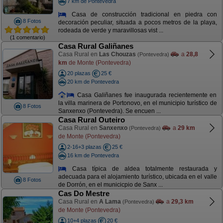
7 km de Pontevedra
Casa de construcción tradicional en piedra con
8 Fotos
decoración peculiar, situada a pocos metros de la playa,
rodeada de verde y maravillosas vist ...
(1 comentario)
Casa Rural Galiñanes
Casa Rural en
Las Chouzas
a
28,8
(Pontevedra)
km
de Monte (Pontevedra)
20 plazas
25 €
20 km de Pontevedra
Casa Galiñanes fue inaugurada recientemente en
la villa marinera de Portonovo, en el municipio turístico de
8 Fotos
Sanxenxo (Pontevedra). Se encuen ...
Casa Rural Outeiro
Casa Rural en
Sanxenxo
a
29 km
(Pontevedra)
de Monte (Pontevedra)
2-16+3 plazas
25 €
16 km de Pontevedra
Casa típica de aldea totalmente restaurada y
adecuada para el alojamiento turístico, ubicada en el valle
8 Fotos
de Dorrón, en el municicpio de Sanx ...
Cas Do Mestre
Casa Rural en
A Lama
a
29,3 km
(Pontevedra)
de Monte (Pontevedra)
10+4 plazas
20 €