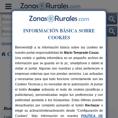
INFORMACIÓN BÁSICA SOBRE
COOKIES
Alojamientos
>
Galicia
>
Pontevedra
> Moaña
Bienvenid@ a la información básica sobre las cookies de
Casas Rurales cerca de Moaña
nuestro portal responsabilidad de
Mario Temprado Casas
.
Una cookie o galleta informática es un pequeño archivo de
información que se guarda en tu pc, smartphone o tablet al
visitar el portal. Algunas son nuestras y otras pertenecen a
empresas externas que nos prestan servicios. Las activadas
y necesarias para que todo funcione correctamente son las
Cookies Técnicas y no necesitan de tu autorización. Al pulsar
el botón
Aceptar
activarás el resto de cookies (analíticas y
Casa de 1910
rs.
4-8+1 pers.
publicitarias), personalizadas según tus preferencias y con
 €
22 €
Soutomaior (Pontevedra)
desde
publicidad ajustada a tus búsquedas. Estas últimas puedes
desactivarlas por completo pulsando el botón
Rechazar
o
Buscar
elegir su activación/desactivación desde “Configuración de
Cookies”. Más información en nuestra
POLÍTICA DE
Comunidades: