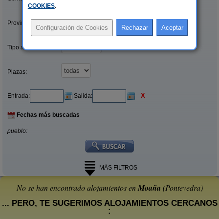
COOKIES
.
Provincias/Islas:
Tipo alquiler:
Plazas:
X
Entrada:
Salida:
Fechas más buscadas
pueblo:
MÁS FILTROS
No se han encontrado alojamientos en
Moaña
(Pontevedra)
... PERO, TE SUGERIMOS ALOJAMIENTOS CERCANOS
: