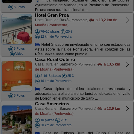
Finca Mangüeiro, Situada en Sta. Cristina de Cobres,
Ayuntamiento de Vilaboa, en la Provincia de Pontevedra.
8 Fotos
Es una casa rural tradicional d ...
Hotel Gran Proa
Hotel Rural en
Raxó
a
13,2 km
de
(Pontevedra)
Moaña (Pontevedra)
76+10 plazas
20 €
12 km de Pontevedra
Hotel Situado en privilegiado entorno con estupendas
8 Fotos
vistas sobre la ría de Pontevedra, en el corazón de las
Video
Rías Baixas. Ideal como punto d ...
Casa Rural Outeiro
Casa Rural en
Sanxenxo
a
13,5 km
(Pontevedra)
de Moaña (Pontevedra)
2-16+3 plazas
25 €
16 km de Pontevedra
Casa típica de aldea totalmente restaurada y
adecuada para el alojamiento turístico, ubicada en el valle
8 Fotos
de Dorrón, en el municicpio de Sanx ...
Casa Ameneiros
Casa Rural en
Sanxenxo
a
13,9 km
(Pontevedra)
de Moaña (Pontevedra)
10 plazas
25 €
20 km de Pontevedra
Casa de Turismo Rural del Grupo C (Casa de