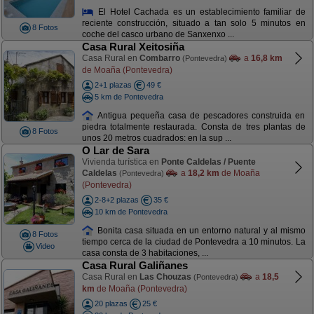
El Hotel Cachada es un establecimiento familiar de
reciente construcción, situado a tan solo 5 minutos en
8 Fotos
coche del casco urbano de Sanxenxo ...
Casa Rural Xeitosiña
Casa Rural en
Combarro
a
16,8 km
(Pontevedra)
de Moaña (Pontevedra)
2+1 plazas
49 €
5 km de Pontevedra
Antigua pequeña casa de pescadores construida en
piedra totalmente restaurada. Consta de tres plantas de
8 Fotos
unos 20 metros cuadrados: en la sup ...
O Lar de Sara
Vivienda turística en
Ponte Caldelas / Puente
Caldelas
a
18,2 km
de Moaña
(Pontevedra)
(Pontevedra)
2-8+2 plazas
35 €
10 km de Pontevedra
Bonita casa situada en un entorno natural y al mismo
8 Fotos
tiempo cerca de la ciudad de Pontevedra a 10 minutos. La
Video
casa consta de 3 habitaciones, ...
Casa Rural Galiñanes
Casa Rural en
Las Chouzas
a
18,5
(Pontevedra)
km
de Moaña (Pontevedra)
20 plazas
25 €