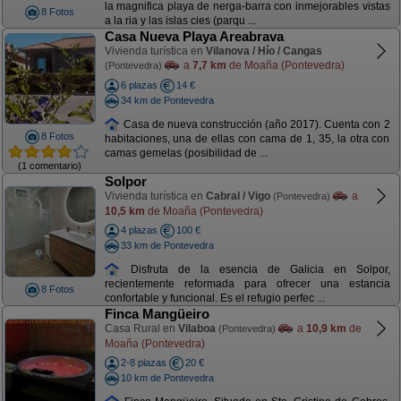
la magnifica playa de nerga-barra con inmejorables vistas
8 Fotos
a la ria y las islas cies (parqu ...
Casa Nueva Playa Areabrava
Vivienda turística en
Vilanova / Hío / Cangas
a
7,7 km
de Moaña (Pontevedra)
(Pontevedra)
6 plazas
14 €
34 km de Pontevedra
Casa de nueva construcción (año 2017). Cuenta con 2
8 Fotos
habitaciones, una de ellas con cama de 1, 35, la otra con
camas gemelas (posibilidad de ...
(1 comentario)
Solpor
Vivienda turística en
Cabral / Vigo
a
(Pontevedra)
10,5 km
de Moaña (Pontevedra)
4 plazas
100 €
33 km de Pontevedra
Disfruta de la esencia de Galicia en Solpor,
recientemente reformada para ofrecer una estancia
8 Fotos
confortable y funcional. Es el refugio perfec ...
Finca Mangüeiro
Casa Rural en
Vilaboa
a
10,9 km
de
(Pontevedra)
Moaña (Pontevedra)
2-8 plazas
20 €
10 km de Pontevedra