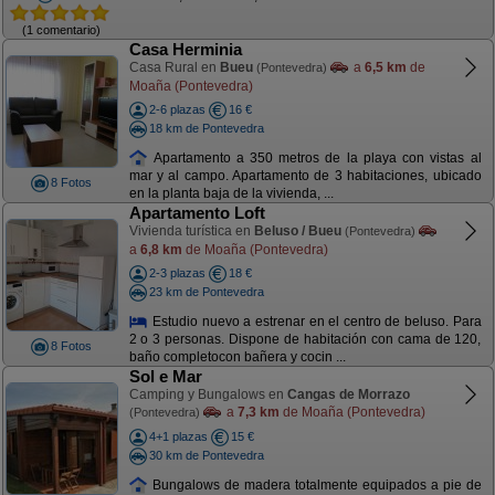
(1 comentario)
Casa Herminia
Casa Rural en
Bueu
a
6,5 km
de
(Pontevedra)
Moaña (Pontevedra)
2-6 plazas
16 €
18 km de Pontevedra
Apartamento a 350 metros de la playa con vistas al
mar y al campo. Apartamento de 3 habitaciones, ubicado
8 Fotos
en la planta baja de la vivienda, ...
Apartamento Loft
Vivienda turística en
Beluso / Bueu
(Pontevedra)
a
6,8 km
de Moaña (Pontevedra)
2-3 plazas
18 €
23 km de Pontevedra
Estudio nuevo a estrenar en el centro de beluso. Para
2 o 3 personas. Dispone de habitación con cama de 120,
8 Fotos
baño completocon bañera y cocin ...
Sol e Mar
Camping y Bungalows en
Cangas de Morrazo
a
7,3 km
de Moaña (Pontevedra)
(Pontevedra)
4+1 plazas
15 €
30 km de Pontevedra
Bungalows de madera totalmente equipados a pie de