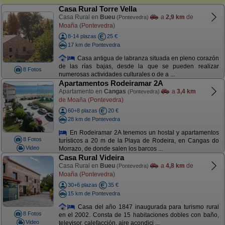
Casa Rural Torre Vella
Casa Rural en
Bueu
a
2,9 km
de
(Pontevedra)
Moaña (Pontevedra)
8-14 plazas
25 €
17 km de Pontevedra
Casa antigua de labranza situada en pleno corazón
de las rías bajas, desde la que se pueden realizar
8 Fotos
numerosas actividades culturales o de a ...
Apartamentos Rodeiramar 2A
Apartamento en
Cangas
a
3,4 km
(Pontevedra)
de Moaña (Pontevedra)
60+8 plazas
20 €
28 km de Pontevedra
En Rodeiramar 2A tenemos un hostal y apartamentos
8 Fotos
turísticos a 20 m de la Playa de Rodeira, en Cangas do
Video
Morrazo, de donde salen los barcos ...
Casa Rural Videira
Casa Rural en
Bueu
a
4,8 km
de
(Pontevedra)
Moaña (Pontevedra)
30+6 plazas
35 €
15 km de Pontevedra
Casa del año 1847 inaugurada para turismo rural
8 Fotos
en el 2002. Consta de 15 habitaciones dobles con baño,
Video
televisor, calefacción, aire acondici ...