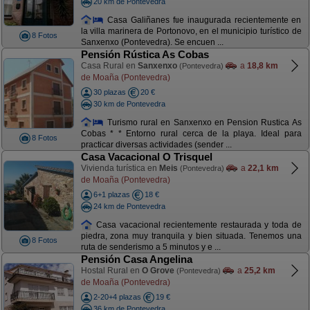
20 km de Pontevedra
Casa Galiñanes fue inaugurada recientemente en
la villa marinera de Portonovo, en el municipio turístico de
8 Fotos
Sanxenxo (Pontevedra). Se encuen ...
Pensión Rústica As Cobas
Casa Rural en
Sanxenxo
a
18,8 km
(Pontevedra)
de Moaña (Pontevedra)
30 plazas
20 €
30 km de Pontevedra
Turismo rural en Sanxenxo en Pension Rustica As
Cobas * * Entorno rural cerca de la playa. Ideal para
8 Fotos
practicar diversas actividades (sender ...
Casa Vacacional O Trisquel
Vivienda turística en
Meis
a
22,1 km
(Pontevedra)
de Moaña (Pontevedra)
6+1 plazas
18 €
24 km de Pontevedra
Casa vacacional recientemente restaurada y toda de
piedra, zona muy tranquila y bien situada. Tenemos una
8 Fotos
ruta de senderismo a 5 minutos y e ...
Pensión Casa Angelina
Hostal Rural en
O Grove
a
25,2 km
(Pontevedra)
de Moaña (Pontevedra)
2-20+4 plazas
19 €
36 km de Pontevedra