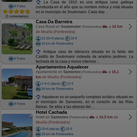
La Casa de 1910 es una antigua casa gallega
8 Fotos
construida en el año que su nombre indica y está situada
en el municipio de Soutomaior. Cada dep ...
(3 comentarios)
Casa Da Barreira
Casa Rural en
Soutomaior
a
16 km
(Pontevedra)
de Moaña (Pontevedra)
10-20+6 plazas
20 €
15 km de Pontevedra
Antigua casa de labranza situada en la falda del
Castillo de Soutomaior rodeada de amplios jardines. La
8 Fotos
fachada de la casa y muros interiore ...
Apartamentos Aqualecer
Apartamento en
Sanxenxo
a
16,1
(Pontevedra)
km
de Moaña (Pontevedra)
2-4+2 plazas
12 €
24 km de Pontevedra
Aqualecer es un pequeño complejo turístico situado en
el municipio de Sanxenxo, en el corazón de las Rías
8 Fotos
Baixas. Se sitúa a las afueras del ...
Hotel Cachada
Hotel en
Sanxenxo
a
16,5 km
de
(Pontevedra)
Moaña (Pontevedra)
20+8 plazas
25 €
18 km de Pontevedra