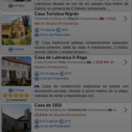
Labranza) situada en uno de los parajes mas bellos de
8 Fotos
Galicia, la comarca de O Salnés, enmarcada ...
Casa Turística Nigrán
Vivienda turística en
Nigrán
a
14,2
(Pontevedra)
km
de Moaña (Pontevedra)
7+2 plazas
38 €
45 km de Pontevedra
Casa tradicional gallega completamente equipada:
cocina-comedor, salita de estar, 4 habitaciones, 2 baños,
8 Fotos
porche, balcón y amplia terraza c ...
Casa de Labranza A Rega
Casa Rural en
Poio
a
15,8 km
de
(Pontevedra)
Moaña (Pontevedra)
14+10 plazas
33 €
7 km de Pontevedra
Casa de construcción tradicional en piedra con
8 Fotos
decoración peculiar, situada a pocos metros de la playa,
rodeada de verde y maravillosas vist ...
(1 comentario)
Casa de 1910
Vivienda turística en
Soutomaior
a
(Pontevedra)
15,9 km
de Moaña (Pontevedra)
4-8+1 plazas
22 €
21 km de Pontevedra