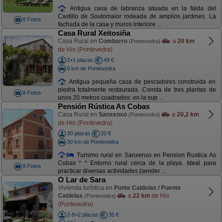
Antigua casa de labranza situada en la falda del
Castillo de Soutomaior rodeada de amplios jardines. La
8 Fotos
fachada de la casa y muros interiore ...
Casa Rural Xeitosiña
Casa Rural en
Combarro
a
20 km
(Pontevedra)
de Hio (Pontevedra)
2+1 plazas
49 €
5 km de Pontevedra
Antigua pequeña casa de pescadores construida en
piedra totalmente restaurada. Consta de tres plantas de
8 Fotos
unos 20 metros cuadrados: en la sup ...
Pensión Rústica As Cobas
Casa Rural en
Sanxenxo
a
20,2 km
(Pontevedra)
de Hio (Pontevedra)
30 plazas
20 €
30 km de Pontevedra
Turismo rural en Sanxenxo en Pension Rustica As
Cobas * * Entorno rural cerca de la playa. Ideal para
8 Fotos
practicar diversas actividades (sender ...
O Lar de Sara
Vivienda turística en
Ponte Caldelas / Puente
Caldelas
a
22 km
de Hio
(Pontevedra)
(Pontevedra)
2-8+2 plazas
35 €