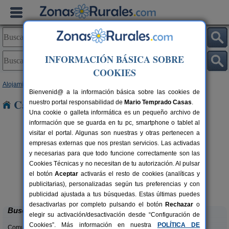
INFORMACIÓN BÁSICA SOBRE
COOKIES
Alojamientos
>
Galicia
>
Pontevedra
> Hio
Bienvenid@ a la información básica sobre las cookies de
Casas Rurales cerca de Hio
nuestro portal responsabilidad de
Mario Temprado Casas
.
Una cookie o galleta informática es un pequeño archivo de
información que se guarda en tu pc, smartphone o tablet al
visitar el portal. Algunas son nuestras y otras pertenecen a
empresas externas que nos prestan servicios. Las activadas
y necesarias para que todo funcione correctamente son las
Cookies Técnicas y no necesitan de tu autorización. Al pulsar
el botón
Aceptar
activarás el resto de cookies (analíticas y
Casa de Cacheiro
rs.
14+2 pers.
publicitarias), personalizadas según tus preferencias y con
 €
16 €
Silleda (Pontevedra)
desde
publicidad ajustada a tus búsquedas. Estas últimas puedes
desactivarlas por completo pulsando el botón
Rechazar
o
Buscar
elegir su activación/desactivación desde “Configuración de
Cookies”. Más información en nuestra
POLÍTICA DE
Comunidades: