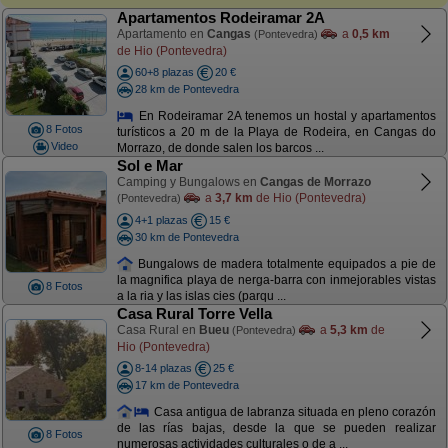
Apartamentos Rodeiramar 2A
Apartamento en
Cangas
a
0,5 km
(Pontevedra)
de Hio (Pontevedra)
60+8 plazas
20 €
28 km de Pontevedra
En Rodeiramar 2A tenemos un hostal y apartamentos
8 Fotos
turísticos a 20 m de la Playa de Rodeira, en Cangas do
Video
Morrazo, de donde salen los barcos ...
Sol e Mar
Camping y Bungalows en
Cangas de Morrazo
a
3,7 km
de Hio (Pontevedra)
(Pontevedra)
4+1 plazas
15 €
30 km de Pontevedra
Bungalows de madera totalmente equipados a pie de
la magnifica playa de nerga-barra con inmejorables vistas
8 Fotos
a la ria y las islas cies (parqu ...
Casa Rural Torre Vella
Casa Rural en
Bueu
a
5,3 km
de
(Pontevedra)
Hio (Pontevedra)
8-14 plazas
25 €
17 km de Pontevedra
Casa antigua de labranza situada en pleno corazón
de las rías bajas, desde la que se pueden realizar
8 Fotos
numerosas actividades culturales o de a ...