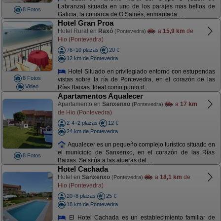
Labranza) situada en uno de los parajes mas bellos de
8 Fotos
Galicia, la comarca de O Salnés, enmarcada ...
Hotel Gran Proa
Hotel Rural en
Raxó
a
15,9 km
de
(Pontevedra)
Hio (Pontevedra)
76+10 plazas
20 €
12 km de Pontevedra
Hotel Situado en privilegiado entorno con estupendas
8 Fotos
vistas sobre la ría de Pontevedra, en el corazón de las
Video
Rías Baixas. Ideal como punto d ...
Apartamentos Aqualecer
Apartamento en
Sanxenxo
a
17 km
(Pontevedra)
de Hio (Pontevedra)
2-4+2 plazas
12 €
24 km de Pontevedra
Aqualecer es un pequeño complejo turístico situado en
el municipio de Sanxenxo, en el corazón de las Rías
8 Fotos
Baixas. Se sitúa a las afueras del ...
Hotel Cachada
Hotel en
Sanxenxo
a
18,1 km
de
(Pontevedra)
Hio (Pontevedra)
20+8 plazas
25 €
18 km de Pontevedra
El Hotel Cachada es un establecimiento familiar de