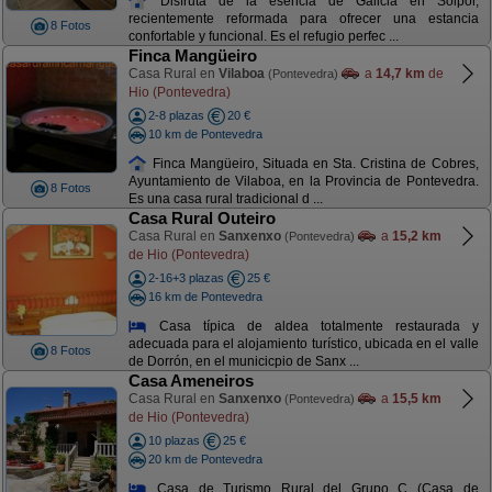
Disfruta de la esencia de Galicia en Solpor,
recientemente reformada para ofrecer una estancia
8 Fotos
confortable y funcional. Es el refugio perfec ...
Finca Mangüeiro
Casa Rural en
Vilaboa
a
14,7 km
de
(Pontevedra)
Hio (Pontevedra)
2-8 plazas
20 €
10 km de Pontevedra
Finca Mangüeiro, Situada en Sta. Cristina de Cobres,
Ayuntamiento de Vilaboa, en la Provincia de Pontevedra.
8 Fotos
Es una casa rural tradicional d ...
Casa Rural Outeiro
Casa Rural en
Sanxenxo
a
15,2 km
(Pontevedra)
de Hio (Pontevedra)
2-16+3 plazas
25 €
16 km de Pontevedra
Casa típica de aldea totalmente restaurada y
adecuada para el alojamiento turístico, ubicada en el valle
8 Fotos
de Dorrón, en el municicpio de Sanx ...
Casa Ameneiros
Casa Rural en
Sanxenxo
a
15,5 km
(Pontevedra)
de Hio (Pontevedra)
10 plazas
25 €
20 km de Pontevedra
Casa de Turismo Rural del Grupo C (Casa de