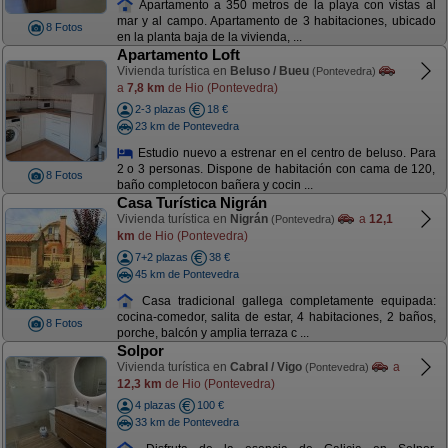
Apartamento a 350 metros de la playa con vistas al
mar y al campo. Apartamento de 3 habitaciones, ubicado
8 Fotos
en la planta baja de la vivienda, ...
Apartamento Loft
Vivienda turística en
Beluso / Bueu
(Pontevedra)
a
7,8 km
de Hio (Pontevedra)
2-3 plazas
18 €
23 km de Pontevedra
Estudio nuevo a estrenar en el centro de beluso. Para
2 o 3 personas. Dispone de habitación con cama de 120,
8 Fotos
baño completocon bañera y cocin ...
Casa Turística Nigrán
Vivienda turística en
Nigrán
a
12,1
(Pontevedra)
km
de Hio (Pontevedra)
7+2 plazas
38 €
45 km de Pontevedra
Casa tradicional gallega completamente equipada:
cocina-comedor, salita de estar, 4 habitaciones, 2 baños,
8 Fotos
porche, balcón y amplia terraza c ...
Solpor
Vivienda turística en
Cabral / Vigo
a
(Pontevedra)
12,3 km
de Hio (Pontevedra)
4 plazas
100 €
33 km de Pontevedra