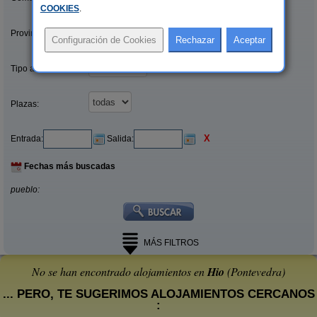
COOKIES
.
Provincias/Islas:
Tipo alquiler:
Plazas:
X
Entrada:
Salida:
Fechas más buscadas
pueblo:
MÁS FILTROS
No se han encontrado alojamientos en
Hio
(Pontevedra)
... PERO, TE SUGERIMOS ALOJAMIENTOS CERCANOS
: