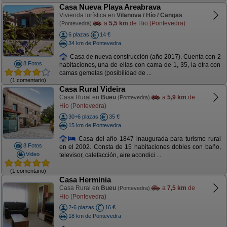
Casa Nueva Playa Areabrava
Vivienda turística en
Vilanova / Hío / Cangas
a
5,5 km
de Hio (Pontevedra)
(Pontevedra)
6 plazas
14 €
34 km de Pontevedra
Casa de nueva construcción (año 2017). Cuenta con 2
8 Fotos
habitaciones, una de ellas con cama de 1, 35, la otra con
camas gemelas (posibilidad de ...
(1 comentario)
Casa Rural Videira
Casa Rural en
Bueu
a
5,9 km
de
(Pontevedra)
Hio (Pontevedra)
30+6 plazas
35 €
15 km de Pontevedra
Casa del año 1847 inaugurada para turismo rural
8 Fotos
en el 2002. Consta de 15 habitaciones dobles con baño,
Video
televisor, calefacción, aire acondici ...
(1 comentario)
Casa Herminia
Casa Rural en
Bueu
a
7,5 km
de
(Pontevedra)
Hio (Pontevedra)
2-6 plazas
16 €
18 km de Pontevedra