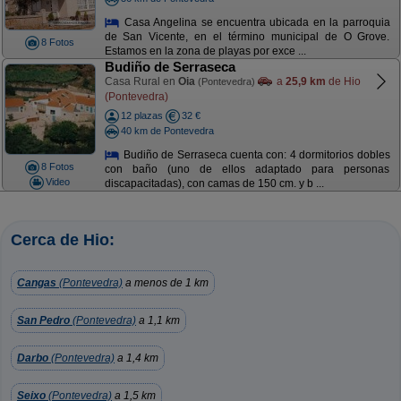
Casa Angelina se encuentra ubicada en la parroquia
de San Vicente, en el término municipal de O Grove.
8 Fotos
Estamos en la zona de playas por exce ...
Budiño de Serraseca
Casa Rural en
Oia
a
25,9 km
de Hio
(Pontevedra)
(Pontevedra)
12 plazas
32 €
40 km de Pontevedra
Budiño de Serraseca cuenta con: 4 dormitorios dobles
8 Fotos
con baño (uno de ellos adaptado para personas
Video
discapacitadas), con camas de 150 cm. y b ...
Cerca de Hio:
Cangas
(Pontevedra)
a menos de 1 km
San Pedro
(Pontevedra)
a 1,1 km
Darbo
(Pontevedra)
a 1,4 km
Seixo
(Pontevedra)
a 1,5 km