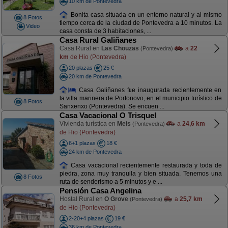
10 km de Pontevedra
Bonita casa situada en un entorno natural y al mismo
8 Fotos
tiempo cerca de la ciudad de Pontevedra a 10 minutos. La
Video
casa consta de 3 habitaciones, ...
Casa Rural Galiñanes
Casa Rural en
Las Chouzas
a
22
(Pontevedra)
km
de Hio (Pontevedra)
20 plazas
25 €
20 km de Pontevedra
Casa Galiñanes fue inaugurada recientemente en
la villa marinera de Portonovo, en el municipio turístico de
8 Fotos
Sanxenxo (Pontevedra). Se encuen ...
Casa Vacacional O Trisquel
Vivienda turística en
Meis
a
24,6 km
(Pontevedra)
de Hio (Pontevedra)
6+1 plazas
18 €
24 km de Pontevedra
Casa vacacional recientemente restaurada y toda de
piedra, zona muy tranquila y bien situada. Tenemos una
8 Fotos
ruta de senderismo a 5 minutos y e ...
Pensión Casa Angelina
Hostal Rural en
O Grove
a
25,7 km
(Pontevedra)
de Hio (Pontevedra)
2-20+4 plazas
19 €
36 km de Pontevedra