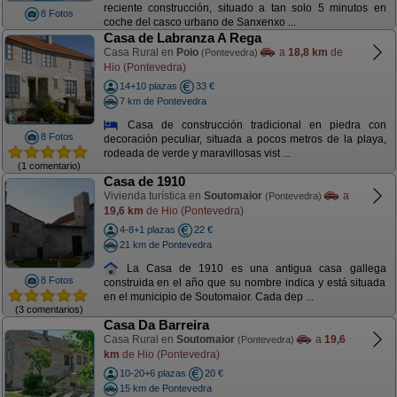
reciente construcción, situado a tan solo 5 minutos en
8 Fotos
coche del casco urbano de Sanxenxo ...
Casa de Labranza A Rega
Casa Rural en
Poio
a
18,8 km
de
(Pontevedra)
Hio (Pontevedra)
14+10 plazas
33 €
7 km de Pontevedra
Casa de construcción tradicional en piedra con
8 Fotos
decoración peculiar, situada a pocos metros de la playa,
rodeada de verde y maravillosas vist ...
(1 comentario)
Casa de 1910
Vivienda turística en
Soutomaior
a
(Pontevedra)
19,6 km
de Hio (Pontevedra)
4-8+1 plazas
22 €
21 km de Pontevedra
La Casa de 1910 es una antigua casa gallega
8 Fotos
construida en el año que su nombre indica y está situada
en el municipio de Soutomaior. Cada dep ...
(3 comentarios)
Casa Da Barreira
Casa Rural en
Soutomaior
a
19,6
(Pontevedra)
km
de Hio (Pontevedra)
10-20+6 plazas
20 €
15 km de Pontevedra