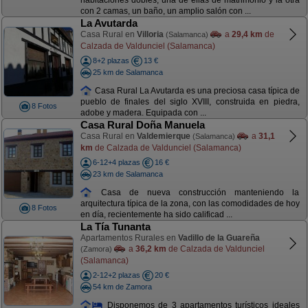
habitaciones dobles, una de ellas de matrimonio y la otra
con 2 camas, un baño, un amplio salón con ...
La Avutarda
Casa Rural en
Villoria
a
29,4 km
de
(Salamanca)
Calzada de Valdunciel (Salamanca)
8+2 plazas
13 €
25 km de Salamanca
Casa Rural La Avutarda es una preciosa casa típica de
pueblo de finales del siglo XVIII, construida en piedra,
8 Fotos
adobe y madera. Equipada con ...
Casa Rural Doña Manuela
Casa Rural en
Valdemierque
a
31,1
(Salamanca)
km
de Calzada de Valdunciel (Salamanca)
6-12+4 plazas
16 €
23 km de Salamanca
Casa de nueva construcción manteniendo la
arquitectura típica de la zona, con las comodidades de hoy
8 Fotos
en día, recientemente ha sido calificad ...
La Tía Tunanta
Apartamentos Rurales en
Vadillo de la Guareña
a
36,2 km
de Calzada de Valdunciel
(Zamora)
(Salamanca)
2-12+2 plazas
20 €
54 km de Zamora
Disponemos de 3 apartamentos turísticos ideales