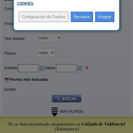
COOKIES
.
Comunidades:
Provincias/Islas:
Tipo alquiler:
Plazas:
X
Entrada:
Salida:
Fechas más buscadas
pueblo:
MÁS FILTROS
No se han encontrado alojamientos en
Calzada de Valdunciel
(Salamanca)