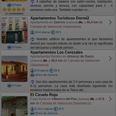
4 cabañas de madera con salón-cocina, habitación,
8 Fotos
servicio, porche y terraza, con capacidad para 2 - 4
personas cada una. También cuentan co ...
(1 comentario)
Apartamentos Turísticos Dormi2
Apartamento en
Zamora
a
46,4 km
de
(Zamora)
Calzada de Valdunciel (Salamanca)
10+6 plazas
30 €
Nuestro edificio de apartamentos al que llamamos
dormi2 por nuestro interés en aludir a la vez al significado
8 Fotos
del descanso y disfrute person ...
Apartamentos Los Cerezales
Apartamentos Rurales en
Almaraz de Duero
a
46,5 km
de Calzada de Valdunciel
(Zamora)
(Salamanca)
8+5 plazas
20 €
18 km de Zamora
Son dos apartamentos de 2-5 personas y una casa de
8 Fotos
6-11 personas. La casa está diseñada siguiendo los
modelos tradicionales de la Tierra del ...
El Ciruelo Rojo
Casa Rural en
Villaseco del Pan
a
47,8
(Zamora)
km
de Calzada de Valdunciel (Salamanca)
8-10+1 plazas
25 €
25 km de Zamora