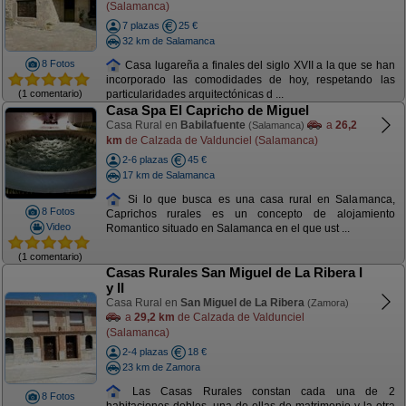
(Salamanca)
7 plazas
25 €
32 km de Salamanca
8 Fotos
Casa lugareña a finales del siglo XVII a la que se han
incorporado las comodidades de hoy, respetando las
(1 comentario)
particularidades arquitectónicas d ...
Casa Spa El Capricho de Miguel
Casa Rural en
Babilafuente
a
26,2
(Salamanca)
km
de Calzada de Valdunciel (Salamanca)
2-6 plazas
45 €
17 km de Salamanca
Si lo que busca es una casa rural en Salamanca,
8 Fotos
Caprichos rurales es un concepto de alojamiento
Video
Romantico situado en Salamanca en el que ust ...
(1 comentario)
Casas Rurales San Miguel de La Ribera I
y II
Casa Rural en
San Miguel de La Ribera
(Zamora)
a
29,2 km
de Calzada de Valdunciel
(Salamanca)
2-4 plazas
18 €
23 km de Zamora
Las Casas Rurales constan cada una de 2
8 Fotos