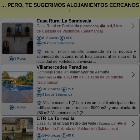
... PERO, TE SUGERIMOS ALOJAMIENTOS CERCANOS
:
Casa Rural La Sandovala
Casa Rural en
Forfoleda
a
4,3 km
(Salamanca)
de Calzada de Valdunciel (Salamanca)
8+2 plazas
19 €
20 km de Salamanca
Es un rincón sencillo amparado en la riqueza y
sobriedad de la zona rural. Esta casa rural se sitúa en la
8 Fotos
localidad de Forfoleda, provincia ...
Villamercedes Paradise
Complejo Rural en
Villamayor de Armuña
a
8,3 km
de Calzada de Valdunciel
(Salamanca)
(Salamanca)
10+2 plazas
75 €
3 km de Salamanca
Villamercedes 1 (7 hab. ) es un chalet principal de tres
8 Fotos
edificaciones en un terreno de 5000 m2. y una planta de
480 m2. Villamercedes 2 (2 ...
CTR La Torrecilla
Casa Rural en
San Pedro del Valle
a
(Salamanca)
14,5 km
de Calzada de Valdunciel (Salamanca)
14+5 plazas
40 €