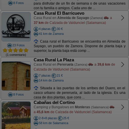
8 Fotos
para disfrutar de un fin de semana o de unas vacaciones
con tu familia o amigos. Cada uno de ...
Casa Rural El Barricuevo
Casa Rural en
Almeida de Sayago
a
(Zamora)
37 km
de Calzada de Valdunciel (Salamanca)
4 plazas
30 €
41 km de Zamora
Casa rural el Barricuevo se encuentra en Almeida de
23 Fotos
Sayago, un pueblo de Zamora. Dispone de planta baja y
superior, la planta baja está comp ...
(1 comentario)
Casa Rural La Plaza
Casa Rural en
Pereruela
a
39,6 km
de
(Zamora)
Calzada de Valdunciel (Salamanca)
7 plazas
21 €
14 km de Zamora
Situada a las puertas de los arribes del Duero, en el
casco urbano de pereruela, al lado de la iglesia. Es una
8 Fotos
casa de dos plantas, que cons ...
Cabañas del Cortino
Camping y Bungalows en
Monleras
(Salamanca)
a
45,6 km
de Calzada de Valdunciel (Salamanca)
2-8+8 plazas
25 €
58 km de Salamanca