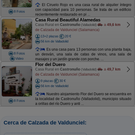
El Ciruelo Rojo es una casa rural de alquiler íntegro
con capacidad para 10 personas. Se trata de un edificio
8 Fotos
recientemente restaurado en pi ...
Casa Rural Beautiful Alamedas
Casa Rural en
Castronuño
a
49,6 km
(Valladolid)
de Calzada de Valdunciel (Salamanca)
13+2 plazas
20 €
56 km de Valladolid
Es una casa para 13 personas con una planta baja,
8 Fotos
un desván, una sala de catas de vinos, una sala de
Video
masajes y un jardín grande con porche. ...
Flor del Duero
Casa Rural en
Castronuño
a
49,7 km
(Valladolid)
de Calzada de Valdunciel (Salamanca)
9 plazas
30 €
56 km de Valladolid
Nuestro alojamiento Flor del Duero se encuentra en
la localidad de Castronuño (Valladolid), municipio situado
8 Fotos
a orillas del río Duero y anti ...
Cerca de Calzada de Valdunciel: