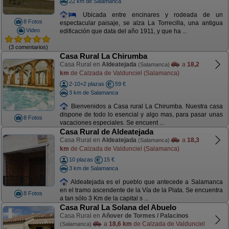
22 km de Salamanca
Ubicada entre encinares y rodeada de un
8 Fotos
espectacular paisaje, se alza La Torrecilla, una antigua
Video
edificación que data del año 1911, y que ha ...
(3 comentarios)
Casa Rural La Chirumba
Casa Rural en
Aldeatejada
a
18,2
(Salamanca)
km
de Calzada de Valdunciel (Salamanca)
2-10+2 plazas
59 €
3 km de Salamanca
Bienvenidos a Casa rural La Chirumba. Nuestra casa
dispone de todo lo esencial y algo mas, para pasar unas
8 Fotos
vacaciones especiales. Se encuent ...
Casa Rural de Aldeatejada
Casa Rural en
Aldeatejada
a
18,3
(Salamanca)
km
de Calzada de Valdunciel (Salamanca)
10 plazas
15 €
3 km de Salamanca
Aldeatejada es el pueblo que antecede a Salamanca
en el tramo ascendente de la Vía de la Plata. Se encuentra
8 Fotos
a tan sólo 3 Km de la capital s ...
Casa Rural La Solana del Abuelo
Casa Rural en
Añover de Tormes / Palacinos
a
18,6 km
de Calzada de Valdunciel
(Salamanca)