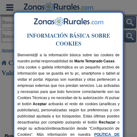
INFORMACIÓN BÁSICA SOBRE
COOKIES
Alojamientos
>
Castilla y León
>
Salamanca
> Calzada de Valdunciel
Bienvenid@ a la información básica sobre las cookies de
Casas Rurales cerca de Calzada de
nuestro portal responsabilidad de
Mario Temprado Casas
.
Una cookie o galleta informática es un pequeño archivo de
Valdunciel
información que se guarda en tu pc, smartphone o tablet al
visitar el portal. Algunas son nuestras y otras pertenecen a
empresas externas que nos prestan servicios. Las activadas
y necesarias para que todo funcione correctamente son las
Cookies Técnicas y no necesitan de tu autorización. Al pulsar
el botón
Aceptar
activarás el resto de cookies (analíticas y
publicitarias), personalizadas según tus preferencias y con
rs.
 €
publicidad ajustada a tus búsquedas. Estas últimas puedes
La Avutarda
8+2 pers.
13 €
Villoria (Salamanca)
desde
desactivarlas por completo pulsando el botón
Rechazar
o
elegir su activación/desactivación desde “Configuración de
Cookies”. Más información en nuestra
POLÍTICA DE
Buscar