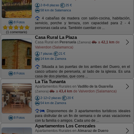
2-8+8 plazas
25 €
58 km de Salamanca
4 cabañas de madera con salón-cocina, habitación,
8 Fotos
servicio, porche y terraza, con capacidad para 2 - 4
personas cada una. También cuentan co ...
(1 comentario)
Casa Rural La Plaza
Casa Rural en
Pereruela
a
42,1 km
de
(Zamora)
Valverdon (Salamanca)
7 plazas
21 €
14 km de Zamora
Situada a las puertas de los arribes del Duero, en el
casco urbano de pereruela, al lado de la iglesia. Es una
8 Fotos
casa de dos plantas, que cons ...
La Tía Tunanta
Apartamentos Rurales en
Vadillo de la Guareña
a
43,4 km
de Valverdon (Salamanca)
(Zamora)
2-12+2 plazas
20 €
54 km de Zamora
Disponemos de 3 apartamentos turísticos ideales
para disfrutar de un fin de semana o de unas vacaciones
8 Fotos
con tu familia o amigos. Cada uno de ...
Apartamentos Los Cerezales
Apartamentos Rurales en
Almaraz de Duero