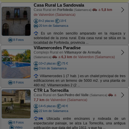
Casa Rural La Sandovala
Casa Rural en
Forfoleda
a
5,8 km
(Salamanca)
de Valverdon (Salamanca)
8+2 plazas
19 €
20 km de Salamanca
Es un rincón sencillo amparado en la riqueza y
sobriedad de la zona rural. Esta casa rural se sitúa en la
8 Fotos
localidad de Forfoleda, provincia ...
Villamercedes Paradise
Complejo Rural en
Villamayor de Armuña
a
6,3 km
de Valverdon (Salamanca)
(Salamanca)
10+2 plazas
75 €
3 km de Salamanca
Villamercedes 1 (7 hab. ) es un chalet principal de tres
edificaciones en un terreno de 5000 m2. y una planta de
8 Fotos
480 m2. Villamercedes 2 (2 ...
CTR La Torrecilla
Casa Rural en
San Pedro del Valle
a
(Salamanca)
7,7 km
de Valverdon (Salamanca)
14+5 plazas
40 €
22 km de Salamanca
Ubicada entre encinares y rodeada de un
8 Fotos
espectacular paisaje, se alza La Torrecilla, una antigua
Video
edificación que data del año 1911, y que ha ...