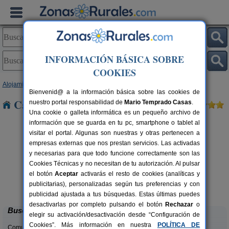
INFORMACIÓN BÁSICA SOBRE
COOKIES
Alojamientos
>
Castilla y León
>
Salamanca
> Valverdon
Bienvenid@ a la información básica sobre las cookies de
Casas Rurales cerca de Valverdon
nuestro portal responsabilidad de
Mario Temprado Casas
.
Una cookie o galleta informática es un pequeño archivo de
información que se guarda en tu pc, smartphone o tablet al
visitar el portal. Algunas son nuestras y otras pertenecen a
empresas externas que nos prestan servicios. Las activadas
y necesarias para que todo funcione correctamente son las
Cookies Técnicas y no necesitan de tu autorización. Al pulsar
rs.
el botón
Aceptar
activarás el resto de cookies (analíticas y
 €
Casa Rural El Carmen
2-10 pers.
publicitarias), personalizadas según tus preferencias y con
25 €
Ciudad Rodrigo (Salamanca)
desde
publicidad ajustada a tus búsquedas. Estas últimas puedes
desactivarlas por completo pulsando el botón
Rechazar
o
Buscar
elegir su activación/desactivación desde “Configuración de
Cookies”. Más información en nuestra
POLÍTICA DE
Comunidades: