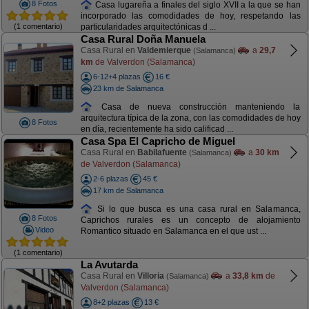
8 Fotos
Casa lugareña a finales del siglo XVII a la que se han
incorporado las comodidades de hoy, respetando las
(1 comentario)
particularidades arquitectónicas d ...
Casa Rural Doña Manuela
Casa Rural en
Valdemierque
a
29,7
(Salamanca)
km
de Valverdon (Salamanca)
6-12+4 plazas
16 €
23 km de Salamanca
Casa de nueva construcción manteniendo la
arquitectura típica de la zona, con las comodidades de hoy
8 Fotos
en día, recientemente ha sido calificad ...
Casa Spa El Capricho de Miguel
Casa Rural en
Babilafuente
a
30 km
(Salamanca)
de Valverdon (Salamanca)
2-6 plazas
45 €
17 km de Salamanca
Si lo que busca es una casa rural en Salamanca,
8 Fotos
Caprichos rurales es un concepto de alojamiento
Video
Romantico situado en Salamanca en el que ust ...
(1 comentario)
La Avutarda
Casa Rural en
Villoria
a
33,8 km
de
(Salamanca)
Valverdon (Salamanca)
8+2 plazas
13 €