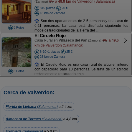
a
48,8 km
de Valverdon (Salamanca)
(Zamora)
8+5 plazas
20 €
18 km de Zamora
Son dos apartamentos de 2-5 personas y una casa de
6-11 personas. La casa está diseñada siguiendo los
8 Fotos
modelos tradicionales de la Tierra del ...
El Ciruelo Rojo
Casa Rural en
Villaseco del Pan
a
49,6
(Zamora)
km
de Valverdon (Salamanca)
8-10+1 plazas
25 €
25 km de Zamora
El Ciruelo Rojo es una casa rural de alquiler íntegro
con capacidad para 10 personas. Se trata de un edificio
8 Fotos
recientemente restaurado en pi ...
Cerca de Valverdon:
Florida de Liebana
(Salamanca)
a 2,4 km
Almenara de Tormes
(Salamanca)
a 4,8 km
Forfoleda
(Salamanca)
a 5,8 km