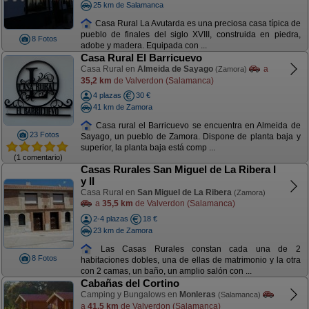
25 km de Salamanca
Casa Rural La Avutarda es una preciosa casa típica de
pueblo de finales del siglo XVIII, construida en piedra,
8 Fotos
adobe y madera. Equipada con ...
Casa Rural El Barricuevo
Casa Rural en
Almeida de Sayago
a
(Zamora)
35,2 km
de Valverdon (Salamanca)
4 plazas
30 €
41 km de Zamora
Casa rural el Barricuevo se encuentra en Almeida de
23 Fotos
Sayago, un pueblo de Zamora. Dispone de planta baja y
superior, la planta baja está comp ...
(1 comentario)
Casas Rurales San Miguel de La Ribera I
y II
Casa Rural en
San Miguel de La Ribera
(Zamora)
a
35,5 km
de Valverdon (Salamanca)
2-4 plazas
18 €
23 km de Zamora
Las Casas Rurales constan cada una de 2
8 Fotos
habitaciones dobles, una de ellas de matrimonio y la otra
con 2 camas, un baño, un amplio salón con ...
Cabañas del Cortino
Camping y Bungalows en
Monleras
(Salamanca)
a
41,5 km
de Valverdon (Salamanca)