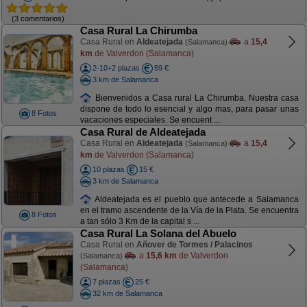
(3 comentarios)
Casa Rural La Chirumba
Casa Rural en
Aldeatejada
a
15,4
(Salamanca)
km
de Valverdon (Salamanca)
2-10+2 plazas
59 €
3 km de Salamanca
Bienvenidos a Casa rural La Chirumba. Nuestra casa
dispone de todo lo esencial y algo mas, para pasar unas
8 Fotos
vacaciones especiales. Se encuent ...
Casa Rural de Aldeatejada
Casa Rural en
Aldeatejada
a
15,4
(Salamanca)
km
de Valverdon (Salamanca)
10 plazas
15 €
3 km de Salamanca
Aldeatejada es el pueblo que antecede a Salamanca
en el tramo ascendente de la Vía de la Plata. Se encuentra
8 Fotos
a tan sólo 3 Km de la capital s ...
Casa Rural La Solana del Abuelo
Casa Rural en
Añover de Tormes / Palacinos
a
15,6 km
de Valverdon
(Salamanca)
(Salamanca)
7 plazas
25 €
32 km de Salamanca