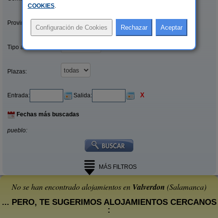
COOKIES
.
Provincias/Islas:
Tipo alquiler:
Plazas:
X
Entrada:
Salida:
Fechas más buscadas
pueblo:
MÁS FILTROS
No se han encontrado alojamientos en
Valverdon
(Salamanca)
... PERO, TE SUGERIMOS ALOJAMIENTOS CERCANOS
: