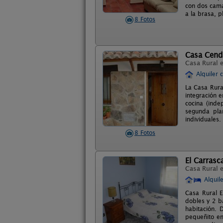
con dos cama
a la brasa, p
8 Fotos
Casa Cend
Casa Rural 
Alquiler 
La Casa Rura
integración e
cocina (inde
segunda pla
individuales.
8 Fotos
El Carrasc
Casa Rural 
Alquil
Casa Rural E
dobles y 2 b
habitación. 
pequeñito en