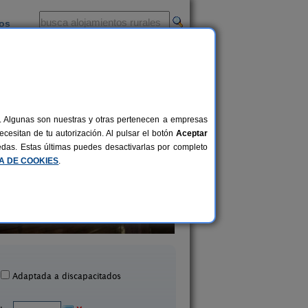
ios
-
al. Algunas son nuestras y otras pertenecen a empresas
cesitan de tu autorización. Al pulsar el botón
Aceptar
uedas. Estas últimas puedes desactivarlas por completo
CA DE COOKIES
.
Amelia I y II
El Refugio de Inma
2-12 pers.
20 €
Cepeda (Salamanca)
San Martín del Castañar (
desde
Adaptada a discapacitados