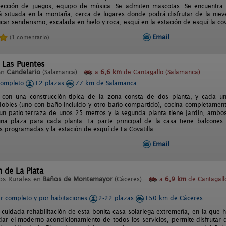
lección de juegos, equipo de música. Se admiten mascotas. Se encuentra 
á situada en la montaña, cerca de lugares donde podrá disfrutar de la nieve
car senderismo, escalada en hielo y roca, esquí en la estación de esquí la cova
Email
(1 comentario)
 Las Puentes
en
Candelario
(Salamanca)
a
6,6 km
de Cantagallo (Salamanca)
completo
12 plazas
77 km de Salamanca
 con una construcción típica de la zona consta de dos planta, y cada u
dobles (uno con baño incluído y otro baño compartido), cocina completamen
 un patio terraza de unos 25 metros y la segunda planta tiene jardín, amb
na plaza para cada planta. La parte principal de la casa tiene balcones t
as programadas y la estación de esquí de La Covatilla.
Email
n de La Plata
os Rurales en
Baños de Montemayor
(Cáceres)
a
6,9 km
de Cantagall
er completo y por habitaciones
2-22 plazas
150 km de Cáceres
y cuidada rehabilitación de esta bonita casa solariega extremeña, en la que 
idar el moderno acondicionamiento de todos los servicios, permite disfrutar 