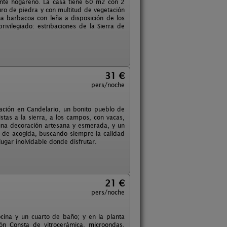
ente hogareño. La casa tiene 60 m2 con 2
ro de piedra y con multitud de vegetación
na barbacoa con leña a disposición de los
ivilegiado: estribaciones de la Sierra de
31 €
pers/noche
cación en Candelario, un bonito pueblo de
stas a la sierra, a los campos, con vacas,
 una decoración artesana y esmerada, y un
 de acogida, buscando siempre la calidad
ugar inolvidable donde disfrutar.
21 €
pers/noche
cina y un cuarto de baño; y en la planta
ón Consta de vitrocerámica, microondas,