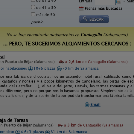
de 31 a 40
Entrada:
-
Sal
de 41 a 50
Fechas más buscadas
más de 50
pueblo:
No se han encontrado alojamientos en
Cantagallo
(Salamanca)
... PERO, TE SUGERIMOS ALOJAMIENTOS CERCANOS :
al
 en
Puerto de Béjar
(Salamanca)
a
2,6 km
de Cantagallo (Salamanca)
por habitaciones
10+6 plazas
70 km de Salamanca
s una fábrica de chocolate, hoy un acogedor hotel rural, calificado como P
e castaños y nogales y a pocos kilómetros de Candelario, las pistas de esquí
anda del Castañar,... ), el Valle del Jerte, Hervás, las termas romanas y 
 es diferente, pero no porque nos lo hayamos propuesto. Simplemente es la
os y aficiones, y de la suerte de haber podido transformar una fábrica famili
Email
eja de Teresa
en
Puerto de Béjar
(Salamanca)
a
3 km
de Cantagallo (Salamanca)
completo
4-6+3 plazas
81 km de Salamanca