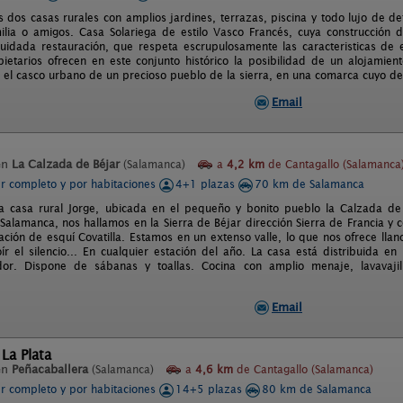
dos casas rurales con amplios jardines, terrazas, piscina y todo lujo de det
ilia o amigos. Casa Solariega de estilo Vasco Francés, cuya construcción 
uidada restauración, que respeta escrupulosamente las caracteristicas de ed
pietarios ofrecen en este conjunto histórico la posibilidad de un alojamien
 el casco urbano de un precioso pueblo de la sierra, en una comarca cuyo de
Email
en
La Calzada de Béjar
(Salamanca)
a
4,2 km
de Cantagallo (Salamanca
er completo y por habitaciones
4+1 plazas
70 km de Salamanca
a casa rural Jorge, ubicada en el pequeño y bonito pueblo la Calzada de 
 Salamanca, nos hallamos en la Sierra de Béjar dirección Sierra de Francia y
ación de esquí Covatilla. Estamos en un extenso valle, lo que nos ofrece ll
oír el silencio... En cualquier estación del año. La casa está distribuida e
or. Dispone de sábanas y toallas. Cocina con amplio menaje, lavavajilla
Email
La Plata
en
Peñacaballera
(Salamanca)
a
4,6 km
de Cantagallo (Salamanca)
er completo y por habitaciones
14+5 plazas
80 km de Salamanca