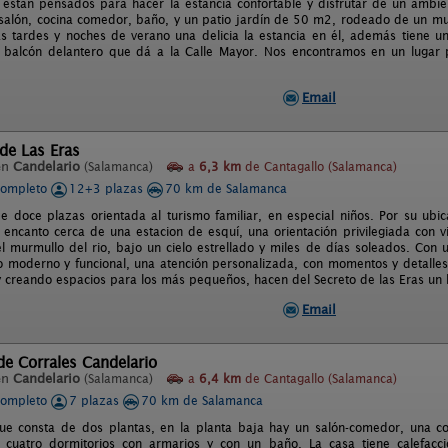
 están pensados para hacer la estancia confortable y disfrutar de un ambi
 salón, cocina comedor, baño, y un patio jardín de 50 m2, rodeado de un mu
s tardes y noches de verano una delicia la estancia en él, además tiene u
n balcón delantero que dá a la Calle Mayor. Nos encontramos en un lugar pr
Email
 de Las Eras
en
Candelario
(Salamanca)
a
6,3 km
de Cantagallo (Salamanca)
completo
12+3 plazas
70 km de Salamanca
e doce plazas orientada al turismo familiar, en especial niños. Por su ubi
encanto cerca de una estacion de esquí, una orientación privilegiada con vi
el murmullo del rio, bajo un cielo estrellado y miles de días soleados. Con
 moderno y funcional, una atención personalizada, con momentos y detalles
 y creando espacios para los más pequeños, hacen del Secreto de las Eras un l
Email
 de Corrales Candelario
en
Candelario
(Salamanca)
a
6,4 km
de Cantagallo (Salamanca)
completo
7 plazas
70 km de Salamanca
ue consta de dos plantas, en la planta baja hay un salón-comedor, una co
 cuatro dormitorios con armarios y con un baño. La casa tiene calefacci