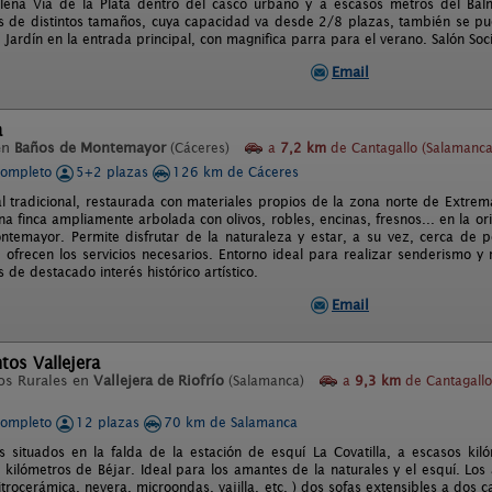
lena Via de la Plata dentro del casco urbano y a escasos metros del Bal
 de distintos tamaños, cuya capacidad va desde 2/8 plazas, también se pu
Jardín en la entrada principal, con magnifica parra para el verano. Salón Soci
Email
a
en
Baños de Montemayor
(Cáceres)
a
7,2 km
de Cantagallo (Salamanca
completo
5+2 plazas
126 km de Cáceres
al tradicional, restaurada con materiales propios de la zona norte de Extre
na finca ampliamente arbolada con olivos, robles, encinas, fresnos... en la or
temayor. Permite disfrutar de la naturaleza y estar, a su vez, cerca de
ofrecen los servicios necesarios. Entorno ideal para realizar senderismo y r
es de destacado interés histórico artístico.
Email
os Vallejera
os Rurales en
Vallejera de Riofrío
(Salamanca)
a
9,3 km
de Cantagallo
completo
12 plazas
70 km de Salamanca
 situados en la falda de la estación de esquí La Covatilla, a escasos kil
4 kilómetros de Béjar. Ideal para los amantes de la naturales y el esquí. L
itrocerámica, nevera, microondas, vajilla, etc. ) dos sofas extensibles a dos