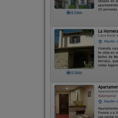
Situada en p
apartamentos
20 personas. 
8 Fotos
La Horner
Casa Rural 
Alquiler 
Vivienda rur
Se sitúa en u
Baños de Mon
Herváss, que 
visitar lugar
8 Fotos
Apartament
Apartament
(Salamanca)
Alquiler 
Apartamentos
Francia y a 
con cocina (v