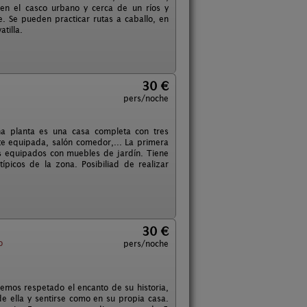
en el casco urbano y cerca de un ríos y
. Se pueden practicar rutas a caballo, en
tilla.
30 €
pers/noche
na planta es una casa completa con tres
te equipada, salón comedor,... La primera
os equipados con muebles de jardín. Tiene
ípicos de la zona. Posibiliad de realizar
30 €
o
pers/noche
hemos respetado el encanto de su historia,
de ella y sentirse como en su propia casa.