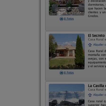
y decoración
dormitorios,
que hacen la
clientes y u
Gredos.
8 Fotos
El Secreto
Casa Rural 
Alquiler 
Casa Rural d
montaña con 
ovejas, con 
equipamiento
y el servicio
8 Fotos
La Casilla
Casa Rural 
Alquiler 
Casa rural q
superior hay