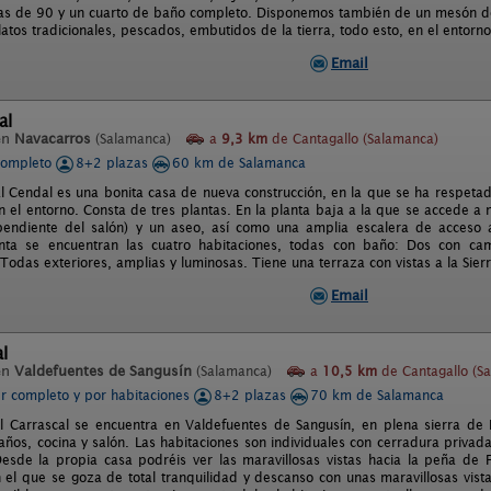
s de 90 y un cuarto de baño completo. Disponemos también de un mesón do
latos tradicionales, pescados, embutidos de la tierra, todo esto, en el entorn
Email
al
en
Navacarros
(Salamanca)
a
9,3 km
de Cantagallo (Salamanca)
completo
8+2 plazas
60 km de Salamanca
l Cendal es una bonita casa de nueva construcción, en la que se ha respetado
n el entorno. Consta de tres plantas. En la planta baja a la que se accede a n
pendiente del salón) y un aseo, así como una amplia escalera de acceso a
nta se encuentran las cuatro habitaciones, todas con baño: Dos con 
 Todas exteriores, amplias y luminosas. Tiene una terraza con vistas a la Si
Email
al
en
Valdefuentes de Sangusín
(Salamanca)
a
10,5 km
de Cantagallo (S
er completo y por habitaciones
8+2 plazas
70 km de Salamanca
l Carrascal se encuentra en Valdefuentes de Sangusín, en plena sierra de 
años, cocina y salón. Las habitaciones son individuales con cerradura privada
Desde la propia casa podréis ver las maravillosas vistas hacia la peña de F
 el que se goza de total tranquilidad y descanso con unas maravillosas vist