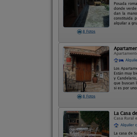
Posada roman
donde verdes
dan la mano,
constituida
alquilar a g
8 Fotos
Apartament
Apartament
Alquil
Los Apartame
Están muy bi
y Candelario
que buscan la
si es por un
8 Fotos
La Casa d
Casa Rural 
Alquiler 
La casa de S