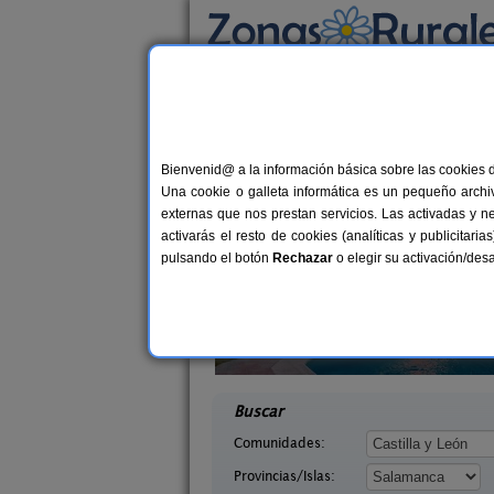
Busca por alojamiento
Alojamientos
>
Castilla y León
>
Salamanca
>
Casas Rurales cerca 
Bienvenid@ a la información básica sobre las cookies 
Una cookie o galleta informática es un pequeño archiv
externas que nos prestan servicios. Las activadas y n
activarás el resto de cookies (analíticas y publicita
pulsando el botón
Rechazar
o elegir su activación/de
lva
Mi Descanso
2-16 pers.
2-
25 €
 La Sierra
Valdefuentes de Sangusín
desde
desd
ca)
(Salamanca)
Buscar
Comunidades:
Provincias/Islas: