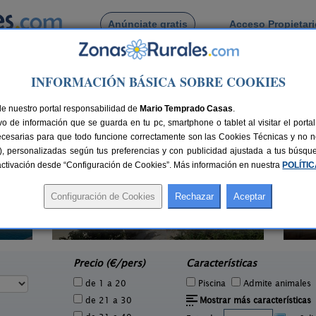
Anúnciate gratis
Acceso Propietar
Busca por pueblo
INFORMACIÓN BÁSICA SOBRE COOKIES
 Cantagallo
de Cantagallo
de nuestro portal responsabilidad de
Mario Temprado Casas
.
o de información que se guarda en tu pc, smartphone o tablet al visitar el port
ecesarias para que todo funcione correctamente son las Cookies Técnicas y no ne
rias), personalizadas según tus preferencias y con publicidad ajustada a tus búsq
sactivación desde “Configuración de Cookies”. Más información en nuestra
POLÍTI
9 pers.
30 €
Ruralmusical
10+6 pers.
e
37 €
Puerto de Béjar (Salamanca)
desde
Precio (€/pers)
Características
de 1 a 20
Piscina
Admite animales
de 21 a 30
Mostrar más características