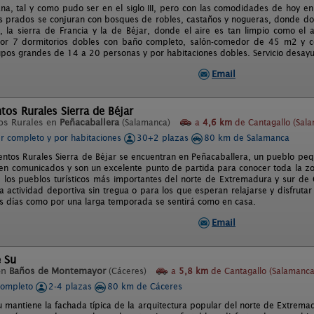
a, tal y como pudo ser en el siglo III, pero con las comodidades de hoy en
 prados se conjuran con bosques de robles, castaños y nogueras, donde dos s
 la sierra de Francia y la de Béjar, donde el aire es tan limpio como el 
 por 7 dormitorios dobles con baño completo, salón-comedor de 45 m2 y c
rupos grandes de 14 a 20 personas y por habitaciones dobles. Servicio desay
Email
os Rurales Sierra de Béjar
os Rurales en
Peñacaballera
(Salamanca)
a
4,6 km
de Cantagallo (Sal
er completo y por habitaciones
30+2 plazas
80 km de Salamanca
ntos Rurales Sierra de Béjar se encuentran en Peñacaballera, un pueblo pequ
en comunicados y son un excelente punto de partida para conocer toda la z
, los pueblos turísticos más importantes del norte de Extremadura y sur de 
 actividad deportiva sin tregua o para los que esperan relajarse y disfrutar
os días como por una larga temporada se sentirá como en casa.
Email
e Su
en
Baños de Montemayor
(Cáceres)
a
5,8 km
de Cantagallo (Salamanca
completo
2-4 plazas
80 km de Cáceres
u mantiene la fachada típica de la arquitectura popular del norte de Extrem