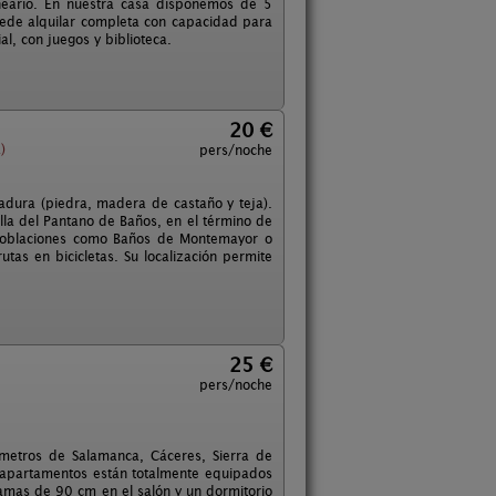
neario. En nuestra casa disponemos de 5
ede alquilar completa con capacidad para
al, con juegos y biblioteca.
20 €
)
pers/noche
madura (piedra, madera de castaño y teja).
illa del Pantano de Baños, en el término de
 poblaciones como Baños de Montemayor o
utas en bicicletas. Su localización permite
25 €
pers/noche
ómetros de Salamanca, Cáceres, Sierra de
os apartamentos están totalmente equipados
 camas de 90 cm en el salón y un dormitorio