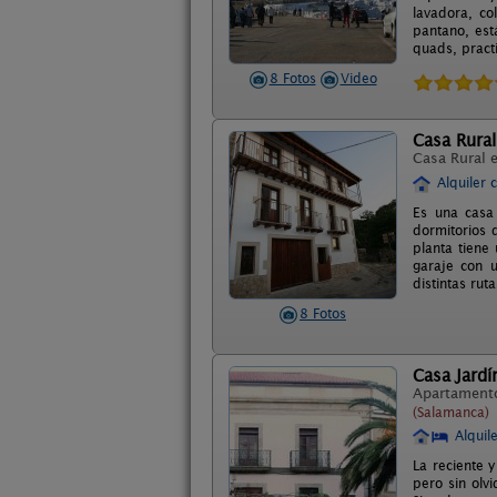
lavadora, co
pantano, est
quads, practi
8 Fotos
Video
Casa Rural
Casa Rural 
Alquiler 
Es una casa
dormitorios 
planta tiene
garaje con u
distintas rut
8 Fotos
Casa Jardí
Apartament
(Salamanca)
Alquil
La reciente 
pero sin olv