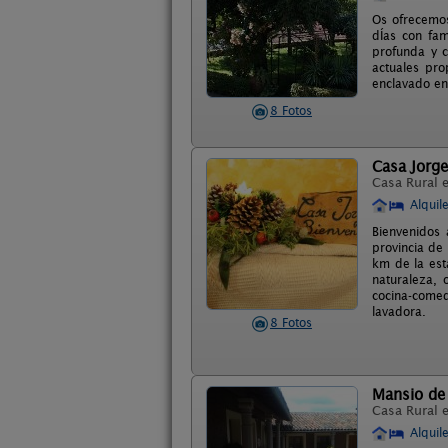
Os ofrecemos 
dÍas con fam
profunda y c
actuales pro
enclavado en
8 Fotos
Casa Jorge
Casa Rural 
Alquil
Bienvenidos 
provincia de
km de la est
naturaleza, 
cocina-comed
lavadora.
8 Fotos
Mansio de 
Casa Rural 
Alquil