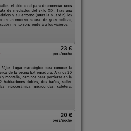
alles, el sitio ideal para desconectar unos
data de mediados del siglo XIX. Tras una
ificio y su entorno (muralla y jardín) los
to en un entorno natural de gran belleza,
scubrimiento sorprenderá a los viajeros.
23 €
)
pers/noche
Béjar. Lugar estratégico para conocer la
 cerca de la vecina Extremadura. A unos 20
ano y montaña, caminos para perderse en la
n 2 habitaciones dobles, dos baños, salón-
s, vitrocerámica, microondas, cafetera,
20 €
pers/noche