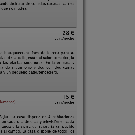
nde disfrutar de comidas caseras, carnes
o que nos rodea.
28 €
pers/noche
 la arquitectura típica de la zona para su
ivel de la calle, están el salón-comedor, la
 las plantas superiores. En la primera y
cama de matrimonio y dos con dos camas
erra y un pequeño patio/tendedero.
15 €
alamanca)
pers/noche
Bëjar. La casa dispone de 4 habitaciones
 en cada una de ellas y televisión en cada
rancia y la sierra de Béjar. Es un pueblo
as al campo. La casa dispone de todos los