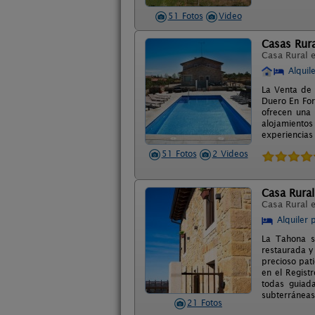
51 Fotos
Video
Casas Rura
Casa Rural 
Alquil
La Venta de 
Duero En Form
ofrecen una 
alojamientos
experiencias
51 Fotos
2 Videos
Casa Rura
Casa Rural 
Alquiler 
La Tahona s
restaurada y
precioso pat
en el Regist
todas guiada
subterráneas
21 Fotos