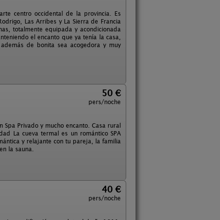
te centro occidental de la provincia. Es
odrigo, Las Arribes y La Sierra de Francia
nas, totalmente equipada y acondicionada
teniendo el encanto que ya tenía la casa,
a además de bonita sea acogedora y muy
50 €
pers/noche
con Spa Privado y mucho encanto. Casa rural
idad La cueva termal es un romántico SPA
ántica y relajante con tu pareja, la familia
en la sauna.
40 €
pers/noche