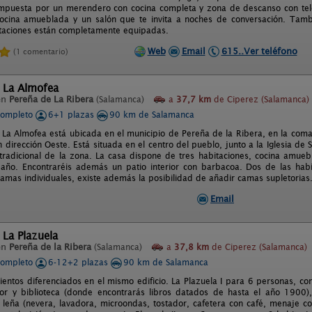
mpuesta por un merendero con cocina completa y zona de descanso con tel
ocina amueblada y un salón que te invita a noches de conversación. Tamb
taciones están completamente equipadas.
Web
Email
615..Ver teléfono
(1 comentario)
l La Almofea
en
Pereña de La Ribera
(Salamanca)
a
37,7 km
de Ciperez (Salamanca)
completo
6+1 plazas
90 km de Salamanca
l La Almofea está ubicada en el municipio de Pereña de la Ribera, en la com
dirección Oeste. Está situada en el centro del pueblo, junto a la Iglesia de 
 tradicional de la zona. La casa dispone de tres habitaciones, cocina amu
año. Encontraréis además un patio interior con barbacoa. Dos de las hab
camas individuales, existe además la posibilidad de añadir camas supletorias
Email
 La Plazuela
en
Pereña de la Ribera
(Salamanca)
a
37,8 km
de Ciperez (Salamanca)
completo
6-12+2 plazas
90 km de Salamanca
ientos diferenciados en el mismo edificio. La Plazuela I para 6 personas, c
or y biblioteca (donde encontrarás libros datados de hasta el año 1900
leña (nevera, lavadora, microondas, tostador, cafetera con café, menaje comp