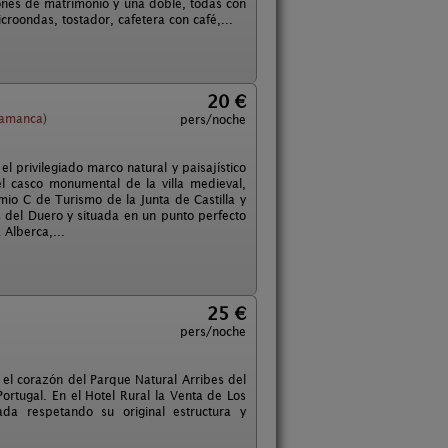
iones de matrimonio y una doble, todas con
roondas, tostador, cafetera con café,...
20 €
lamanca)
pers/noche
el privilegiado marco natural y paisajístico
l casco monumental de la villa medieval,
mio C de Turismo de la Junta de Castilla y
 del Duero y situada en un punto perfecto
 Alberca,...
25 €
pers/noche
 el corazón del Parque Natural Arribes del
ortugal. En el Hotel Rural la Venta de Los
ada respetando su original estructura y