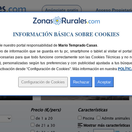
Anúnciate gratis
Acceso Propietar
Busca por pueblo
INFORMACIÓN BÁSICA SOBRE COOKIES
 Ciperez
de Ciperez
de nuestro portal responsabilidad de
Mario Temprado Casas
.
o de información que se guarda en tu pc, smartphone o tablet al visitar el port
ecesarias para que todo funcione correctamente son las Cookies Técnicas y no ne
rias), personalizadas según tus preferencias y con publicidad ajustada a tus búsq
sactivación desde “Configuración de Cookies”. Más información en nuestra
POLÍTI
Casa Rural El Carmen II
2 pers.
2-4+2 pers.
13 €
25 €
Ciudad Rodrigo (Salamanca)
Lin
e
desde
Precio (€/pers)
Características
de 1 a 20
Piscina
Admite animales
de 21 a 30
Mostrar más características