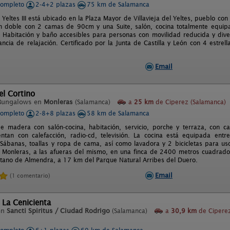
completo
2-4+2 plazas
75 km de Salamanca
 Yeltes III está ubicado en la Plaza Mayor de Villavieja del Yeltes, pueblo con 
ón doble con 2 camas de 90cm y una Suite, salón, cocina totalmente equi
 Habitación y baño accesibles para personas con movilidad reducida y div
ncia de relajación. Certificado por la Junta de Castilla y León con 4 estrel
Email
l Cortino
Bungalows en
Monleras
(Salamanca)
a
25 km
de Ciperez (Salamanca)
completo
2-8+8 plazas
58 km de Salamanca
e madera con salón-cocina, habitación, servicio, porche y terraza, con 
tan con calefacción, radio-cd, televisión. La cocina está equipada entr
Sábanas, toallas y ropa de cama, así como lavadora y 2 bicicletas para us
 Monleras, a las afueras del mismo, en una finca de 2400 metros cuadrados,
tano de Almendra, a 17 km del Parque Natural Arribes del Duero.
Email
(1 comentario)
 La Cenicienta
en
Sancti Spiritus / Ciudad Rodrigo
(Salamanca)
a
30,9 km
de Cipere