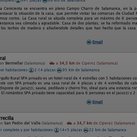
completo
6+1 plazas
69 km de Salamanca
a Cenicienta se encuentra en pleno Campo Charro de Salamanca, en la par
estacar la situación de la casa, que permite visitar las comarcas de Ciudad R
 muy cortos. La Casa rural se alquila completa para un máximo de 6 perso
estancia sea cómoda y agradable. Casa de dos plantas; se ha reformado man
 los techos de madera y añadiendole detalles que han hecho que la cas
Email
ral
 en
Bermellar
(Salamanca)
a
34,5 km
de Ciperez (Salamanca)
por habitaciones
2-14 plazas
95 km de Salamanca
rgullo Rural SPA privado es un hotel rural de 4 estrellas con 5 habitaciones 
te con SPA privado es una casa rural de 4 plazas y de 4 estrellas de cal
ispone de jacuzzi, sauna, pediluvio y chorro frio, ideal para una estancia rom
. El romántico SPA privado tiene capacidad para 6 personas en el jacuzzi y 2 
Email
recilla
en
San Pedro del Valle
(Salamanca)
a
34,7 km
de Ciperez (Salamanca)
er completo y por habitaciones
14+5 plazas
22 km de Salamanca