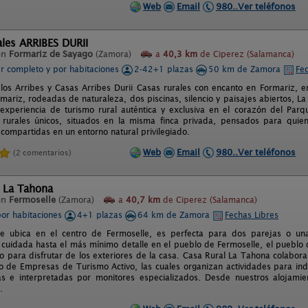
Web
Email
980..Ver teléfonos
les ARRIBES DURII
en
Formariz de Sayago
(Zamora)
a
40,3 km
de Ciperez (Salamanca)
er completo y por habitaciones
2-42+1 plazas
50 km de Zamora
Fec
los Arribes y Casas Arribes Durii Casas rurales con encanto en Formariz, e
ariz, rodeadas de naturaleza, dos piscinas, silencio y paisajes abiertos, La
experiencia de turismo rural auténtica y exclusiva en el corazón del Parq
 rurales únicos, situados en la misma finca privada, pensados para quien
 compartidas en un entorno natural privilegiado.
Web
Email
980..Ver teléfonos
(2 comentarios)
l La Tahona
en
Fermoselle
(Zamora)
a
40,7 km
de Ciperez (Salamanca)
por habitaciones
4+1 plazas
64 km de Zamora
Fechas Libres
e ubica en el centro de Fermoselle, es perfecta para dos parejas o una
 cuidada hasta el más mínimo detalle en el pueblo de Fermoselle, el pueblo 
io para disfrutar de los exteriores de la casa. Casa Rural La Tahona colabo
ro de Empresas de Turismo Activo, las cuales organizan actividades para ind
s e interpretadas por monitores especializados. Desde nuestros alojamie
.