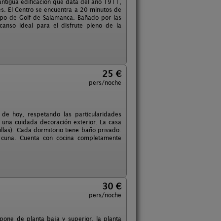
antigua edificación que data del año 1911,
les. El Centro se encuentra a 20 minutos de
ampo de Golf de Salamanca. Bañado por las
canso ideal para el disfrute pleno de la
25 €
pers/noche
de hoy, respetando las particularidades
 una cuidada decoración exterior. La casa
llas). Cada dormitorio tiene baño privado.
a cuna. Cuenta con cocina completamente
30 €
pers/noche
one de planta baja y superior, la planta