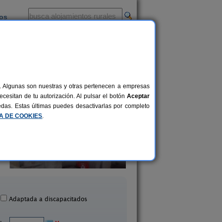
ios
-
al. Algunas son nuestras y otras pertenecen a empresas
cesitan de tu autorización. Al pulsar el botón
Aceptar
uedas. Estas últimas puedes desactivarlas por completo
CA DE COOKIES
.
Casa Rural La Cuadraá
La Posada del So
10+4 pers.
22 €
ares de Riofrío (Salamanca)
Sotoserrano (Salama
desde
Adaptada a discapacitados