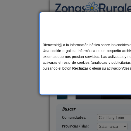
Busca por alojamiento
Alojamientos
>
Castilla y León
>
Salamanca
>
Casas Rurales cerca 
Bienvenid@ a la información básica sobre las cookies 
Una cookie o galleta informática es un pequeño archiv
externas que nos prestan servicios. Las activadas y n
activarás el resto de cookies (analíticas y publicita
pulsando el botón
Rechazar
o elegir su activación/de
lva
2-16 pers.
25 €
 La Sierra
La Avutarda
8+
desde
ca)
Villoria (Salamanca)
desd
Buscar
Comunidades:
Provincias/Islas: