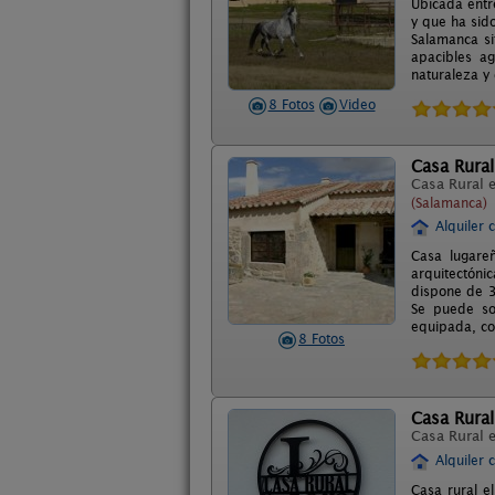
Ubicada entr
y que ha sido
Salamanca si
apacibles ag
naturaleza y
8 Fotos
Video
Casa Rural
Casa Rural 
(Salamanca)
Alquiler 
Casa lugareñ
arquitectóni
dispone de 3
Se puede so
equipada, co
8 Fotos
Casa Rural
Casa Rural 
Alquiler 
Casa rural e