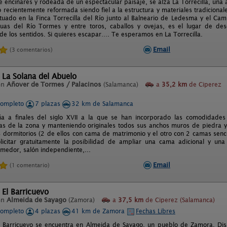
e encinares y rodeada de un espectacular paisaje, se alza La Torrecilla, una 
 recientemente reformada siendo fiel a la estructura y materiales tradiciona
tuado en la Finca Torrecilla del Río junto al Balneario de Ledesma y el C
uas del Río Tormes y entre toros, caballos y ovejas, es el lugar de des
 de los sentidos. Si quieres escapar…. Te esperamos en La Torrecilla.
Email
(3 comentarios)
 La Solana del Abuelo
en
Añover de Tormes / Palacinos
(Salamanca)
a
35,2 km
de Ciperez
completo
7 plazas
32 km de Salamanca
a a finales del siglo XVII a la que se han incorporado las comodidades 
cas de la zona y manteniendo originales todos sus anchos muros de piedra y
 dormitorios (2 de ellos con cama de matrimonio y el otro con 2 camas senci
licitar gratuitamente la posibilidad de ampliar una cama adicional y un
medor, salón independiente,...
Email
(1 comentario)
 El Barricuevo
en
Almeida de Sayago
(Zamora)
a
37,5 km
de Ciperez (Salamanca)
completo
4 plazas
41 km de Zamora
Fechas Libres
l Barricuevo se encuentra en Almeida de Sayago, un pueblo de Zamora. Disp