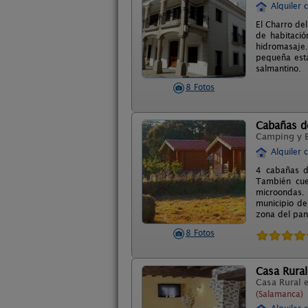
Alquiler 
El Charro del
de habitaci
hidromasaje.
pequeña esta
salmantino.
8 Fotos
Cabañas de
Camping y 
Alquiler 
4 cabañas d
También cuen
microondas. 
municipio de
zona del pan
8 Fotos
Casa Rural
Casa Rural 
(Salamanca)