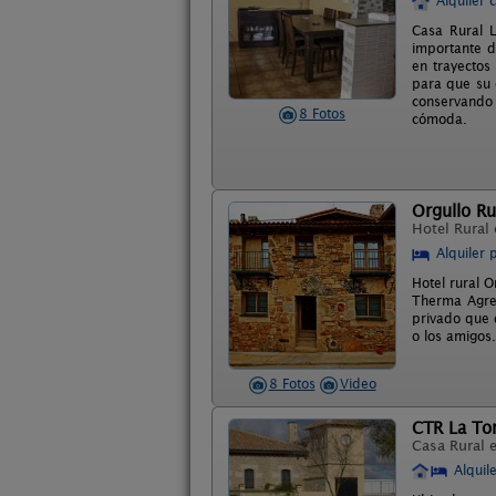
Alquiler 
Casa Rural L
importante d
en trayectos
para que su 
conservando
8 Fotos
cómoda.
Orgullo Ru
Hotel Rural
Alquiler 
Hotel rural O
Therma Agres
privado que d
o los amigos
8 Fotos
Video
CTR La Tor
Casa Rural 
Alquil