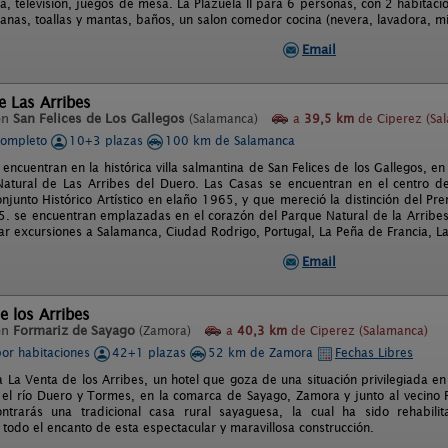
a, televisión, juegos de mesa. La Plazuela II para 6 personas, con 2 habitac
anas, toallas y mantas, baños, un salon comedor cocina (nevera, lavadora, mic
Email
de Las Arribes
en
San Felices de Los Gallegos
(Salamanca)
a
39,5 km
de Ciperez (Sa
completo
10+3 plazas
100 km de Salamanca
encuentran en la histórica villa salmantina de San Felices de los Gallegos, en 
atural de Las Arribes del Duero. Las Casas se encuentran en el centro de
njunto Histórico Artístico en elaño 1965, y que mereció la distinción del Pre
. se encuentran emplazadas en el corazón del Parque Natural de la Arribes
ar excursiones a Salamanca, Ciudad Rodrigo, Portugal, La Peña de Francia, La
Email
e los Arribes
en
Formariz de Sayago
(Zamora)
a
40,3 km
de Ciperez (Salamanca)
por habitaciones
42+1 plazas
52 km de Zamora
Fechas Libres
a La Venta de los Arribes, un hotel que goza de una situación privilegiada en
 el río Duero y Tormes, en la comarca de Sayago, Zamora y junto al vecino P
ntrarás una tradicional casa rural sayaguesa, la cual ha sido rehabilit
todo el encanto de esta espectacular y maravillosa construcción.