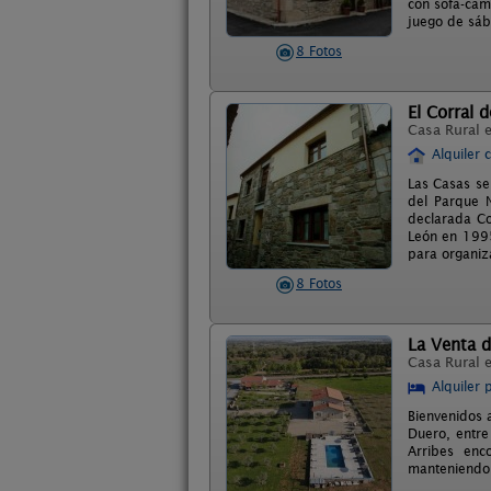
con sofá-cam
juego de sáb
8 Fotos
El Corral 
Casa Rural 
Alquiler 
Las Casas se 
del Parque N
declarada Co
León en 1995
para organiz
8 Fotos
La Venta d
Casa Rural 
Alquiler 
Bienvenidos 
Duero, entre
Arribes enco
manteniendo 