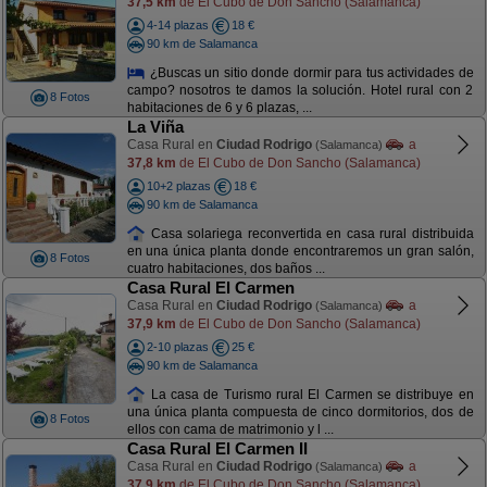
37,5 km
de El Cubo de Don Sancho (Salamanca)
4-14 plazas
18 €
90 km de Salamanca
¿Buscas un sitio donde dormir para tus actividades de
campo? nosotros te damos la solución. Hotel rural con 2
8 Fotos
habitaciones de 6 y 6 plazas, ...
La Viña
Casa Rural en
Ciudad Rodrigo
a
(Salamanca)
37,8 km
de El Cubo de Don Sancho (Salamanca)
10+2 plazas
18 €
90 km de Salamanca
Casa solariega reconvertida en casa rural distribuida
en una única planta donde encontraremos un gran salón,
8 Fotos
cuatro habitaciones, dos baños ...
Casa Rural El Carmen
Casa Rural en
Ciudad Rodrigo
a
(Salamanca)
37,9 km
de El Cubo de Don Sancho (Salamanca)
2-10 plazas
25 €
90 km de Salamanca
La casa de Turismo rural El Carmen se distribuye en
una única planta compuesta de cinco dormitorios, dos de
8 Fotos
ellos con cama de matrimonio y l ...
Casa Rural El Carmen II
Casa Rural en
Ciudad Rodrigo
a
(Salamanca)
37,9 km
de El Cubo de Don Sancho (Salamanca)