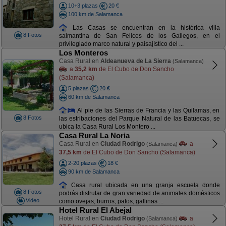
10+3 plazas
20 €
100 km de Salamanca
Las Casas se encuentran en la histórica villa
8 Fotos
salmantina de San Felices de los Gallegos, en el
privilegiado marco natural y paisajístico del ...
Los Monteros
Casa Rural en
Aldeanueva de La Sierra
(Salamanca)
a
35,2 km
de El Cubo de Don Sancho
(Salamanca)
5 plazas
20 €
60 km de Salamanca
Al pie de las Sierras de Francia y las Quilamas, en
8 Fotos
las estribaciones del Parque Natural de las Batuecas, se
ubica la Casa Rural Los Montero ...
Casa Rural La Noria
Casa Rural en
Ciudad Rodrigo
a
(Salamanca)
37,5 km
de El Cubo de Don Sancho (Salamanca)
2-20 plazas
18 €
90 km de Salamanca
Casa rural ubicada en una granja escuela donde
8 Fotos
podrás disfrutar de gran variedad de animales domésticos
Video
como ovejas, burros, patos, gallinas ...
Hotel Rural El Abejal
Hotel Rural en
Ciudad Rodrigo
a
(Salamanca)