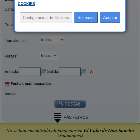
COOKIES
.
Comunidades:
Provincias/Islas:
Tipo alquiler:
Plazas:
X
Entrada:
Salida:
Fechas más buscadas
pueblo:
MÁS FILTROS
No se han encontrado alojamientos en
El Cubo de Don Sancho
(Salamanca)