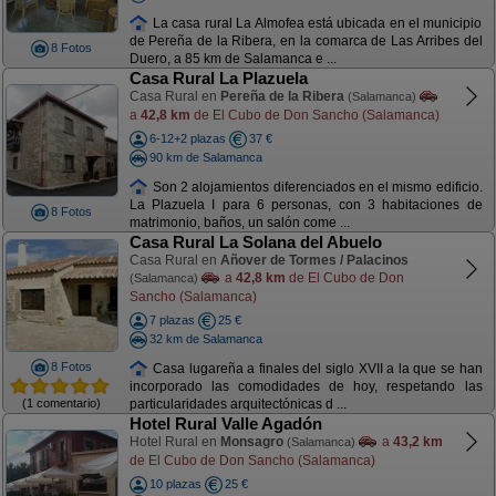
La casa rural La Almofea está ubicada en el municipio
de Pereña de la Ribera, en la comarca de Las Arribes del
8 Fotos
Duero, a 85 km de Salamanca e ...
Casa Rural La Plazuela
Casa Rural en
Pereña de la Ribera
(Salamanca)
a
42,8 km
de El Cubo de Don Sancho (Salamanca)
6-12+2 plazas
37 €
90 km de Salamanca
Son 2 alojamientos diferenciados en el mismo edificio.
La Plazuela I para 6 personas, con 3 habitaciones de
8 Fotos
matrimonio, baños, un salón come ...
Casa Rural La Solana del Abuelo
Casa Rural en
Añover de Tormes / Palacinos
a
42,8 km
de El Cubo de Don
(Salamanca)
Sancho (Salamanca)
7 plazas
25 €
32 km de Salamanca
8 Fotos
Casa lugareña a finales del siglo XVII a la que se han
incorporado las comodidades de hoy, respetando las
(1 comentario)
particularidades arquitectónicas d ...
Hotel Rural Valle Agadón
Hotel Rural en
Monsagro
a
43,2 km
(Salamanca)
de El Cubo de Don Sancho (Salamanca)
10 plazas
25 €