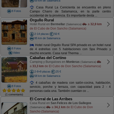
69 km de Salamanca
Casa Rural La Cenicienta se encuentra en pleno
8 Fotos
Campo Charro de Salamanca, en la parte centro
occidental de la provincia. Es importante desta ...
Orgullo Rural
Hotel Rural en
Bermellar
a
32,9 km
(Salamanca)
de El Cubo de Don Sancho (Salamanca)
2-14 plazas
50 €
95 km de Salamanca
Hotel rural Orgullo Rural SPA privado es un hotel rural
8 Fotos
de 4 estrellas con 5 habitaciones con Spa Privado y
Video
mucho encanto. Casa rural Therma ...
Cabañas del Cortino
Camping y Bungalows en
Monleras
(Salamanca)
a
33,3 km
de El Cubo de Don Sancho (Salamanca)
2-8+8 plazas
25 €
58 km de Salamanca
4 cabañas de madera con salón-cocina, habitación,
8 Fotos
servicio, porche y terraza, con capacidad para 2 - 4
personas cada una. También cuentan co ...
(1 comentario)
El Corral de Las Arribes
Casa Rural en
San Felices de Los Gallegos
a
34,1 km
de El Cubo de Don
(Salamanca)
Sancho (Salamanca)