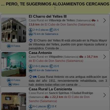
... PERO, TE SUGERIMOS ALOJAMIENTOS CERCANOS
:
El Charro del Yeltes III
Casa Rural en
Villavieja de Yeltes
a
(Salamanca)
13,6 km
de El Cubo de Don Sancho (Salamanca)
2-4+2 plazas
25 €
75 km de Salamanca
El Charro del Yeltes III está ubicado en la Plaza Mayor
de Villavieja del Yeltes, pueblo con gran riqueza cultural y
8 Fotos
paisajística. Consta de ...
Casa Antonio
Casa Rural en
Vitigudino
a
16,7 km
(Salamanca)
de El Cubo de Don Sancho (Salamanca)
2-6+1 plazas
15 €
68 km de Salamanca
Casa Rural Antonio es una antigua edificación que
8 Fotos
data del año 1911, rencientemente rehabilitada, con 3
Video
hab. dobles todas ellas con cama de ...
Casa Rural La Cenicienta
Casa Rural en
Sancti Spiritus / Ciudad Rodrigo
a
22,3 km
de El Cubo de Don
(Salamanca)
Sancho (Salamanca)
6+1 plazas
15 €