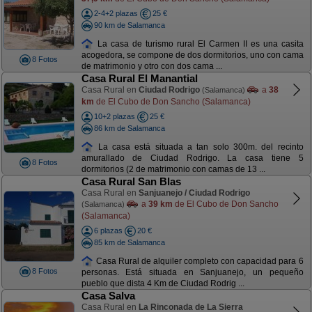
2-4+2 plazas
25 €
90 km de Salamanca
La casa de turismo rural El Carmen II es una casita
acogedora, se compone de dos dormitorios, uno con cama
8 Fotos
de matrimonio y otro con dos cama ...
Casa Rural El Manantial
Casa Rural en
Ciudad Rodrigo
a
38
(Salamanca)
km
de El Cubo de Don Sancho (Salamanca)
10+2 plazas
25 €
86 km de Salamanca
La casa está situada a tan solo 300m. del recinto
amurallado de Ciudad Rodrigo. La casa tiene 5
8 Fotos
dormitorios (2 de matrimonio con camas de 13 ...
Casa Rural San Blas
Casa Rural en
Sanjuanejo / Ciudad Rodrigo
a
39 km
de El Cubo de Don Sancho
(Salamanca)
(Salamanca)
6 plazas
20 €
85 km de Salamanca
Casa Rural de alquiler completo con capacidad para 6
8 Fotos
personas. Está situada en Sanjuanejo, un pequeño
pueblo que dista 4 Km de Ciudad Rodrig ...
Casa Salva
Casa Rural en
La Rinconada de La Sierra