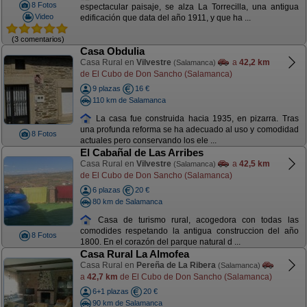
8 Fotos
espectacular paisaje, se alza La Torrecilla, una antigua
Video
edificación que data del año 1911, y que ha ...
(3 comentarios)
Casa Obdulia
Casa Rural en
Vilvestre
a
42,2 km
(Salamanca)
de El Cubo de Don Sancho (Salamanca)
9 plazas
16 €
110 km de Salamanca
La casa fue construida hacia 1935, en pizarra. Tras
una profunda reforma se ha adecuado al uso y comodidad
8 Fotos
actuales pero conservando los ele ...
El Cabañal de Las Arribes
Casa Rural en
Vilvestre
a
42,5 km
(Salamanca)
de El Cubo de Don Sancho (Salamanca)
6 plazas
20 €
80 km de Salamanca
Casa de turismo rural, acogedora con todas las
comodides respetando la antigua construccion del año
8 Fotos
1800. En el corazón del parque natural d ...
Casa Rural La Almofea
Casa Rural en
Pereña de La Ribera
(Salamanca)
a
42,7 km
de El Cubo de Don Sancho (Salamanca)
6+1 plazas
20 €
90 km de Salamanca