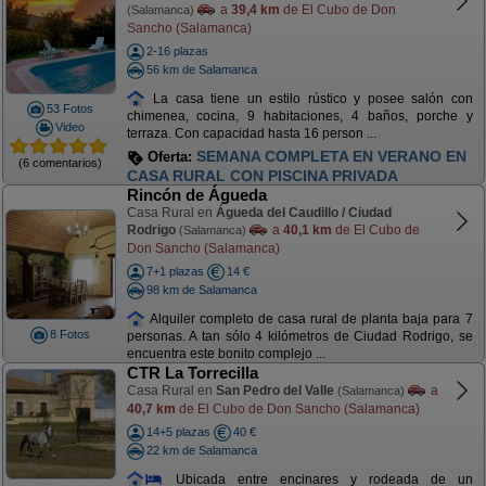
a
39,4 km
de El Cubo de Don
(Salamanca)
Sancho (Salamanca)
2-16 plazas
56 km de Salamanca
La casa tiene un estilo rústico y posee salón con
53 Fotos
chimenea, cocina, 9 habitaciones, 4 baños, porche y
Video
terraza. Con capacidad hasta 16 person ...
SEMANA COMPLETA EN VERANO EN
Oferta:
(6 comentarios)
CASA RURAL CON PISCINA PRIVADA
Rincón de Águeda
Casa Rural en
Águeda del Caudillo / Ciudad
Rodrigo
a
40,1 km
de El Cubo de
(Salamanca)
Don Sancho (Salamanca)
7+1 plazas
14 €
98 km de Salamanca
Alquiler completo de casa rural de planta baja para 7
8 Fotos
personas. A tan sólo 4 kilómetros de Ciudad Rodrigo, se
encuentra este bonito complejo ...
CTR La Torrecilla
Casa Rural en
San Pedro del Valle
a
(Salamanca)
40,7 km
de El Cubo de Don Sancho (Salamanca)
14+5 plazas
40 €
22 km de Salamanca
Ubicada entre encinares y rodeada de un