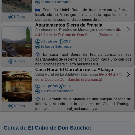
88 km de Salamanca
Pequeño Hotel Rural de trato cercano y familiar,
localizado en Monsagro. La casa esta repartida en dos
8 Fotos
plantas en la superior disponemos de ...
Apartamentos Sierra de Francia
Apartamentos Rurales en
Monsagro
(Salamanca)
a
43,3 km
de El Cubo de Don Sancho (Salamanca)
2-15 plazas
20 €
90 km de Salamanca
La casa rural Sierra de Francia consta de tres
apartamentos de reciente construcción, cada uno con dos
8 Fotos
habitaciones para cuatro personas y u ...
Casa Rural El Corralón de La Atalaya
Casa Rural en
La Atalaya
a
44,2 km
(Salamanca)
de El Cubo de Don Sancho (Salamanca)
2-12 plazas
21 €
100 km de Salamanca
El Corralón de la Atalaya es una antigua casona de
labranza, situada en la comarca de Ciudad Rodrigo,
8 Fotos
dedicada turismo rural, restaurada y a ...
Cerca de El Cubo de Don Sancho: