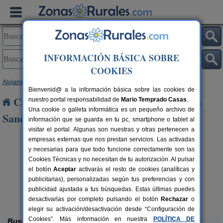
INFORMACIÓN BÁSICA SOBRE
COOKIES
Alojamientos
>
Castilla y León
>
Salamanca
> El Cubo de Don Sancho
Bienvenid@ a la información básica sobre las cookies de
Casas Rurales cerca de El Cubo de Don
nuestro portal responsabilidad de
Mario Temprado Casas
.
Una cookie o galleta informática es un pequeño archivo de
Sancho
información que se guarda en tu pc, smartphone o tablet al
visitar el portal. Algunas son nuestras y otras pertenecen a
empresas externas que nos prestan servicios. Las activadas
y necesarias para que todo funcione correctamente son las
Cookies Técnicas y no necesitan de tu autorización. Al pulsar
el botón
Aceptar
activarás el resto de cookies (analíticas y
publicitarias), personalizadas según tus preferencias y con
rs.
 €
publicidad ajustada a tus búsquedas. Estas últimas puedes
Casa La Fuente
2-7 pers.
19 €
Villanueva del Conde (Salamanca)
desde
desactivarlas por completo pulsando el botón
Rechazar
o
elegir su activación/desactivación desde “Configuración de
Cookies”. Más información en nuestra
POLÍTICA DE
Buscar