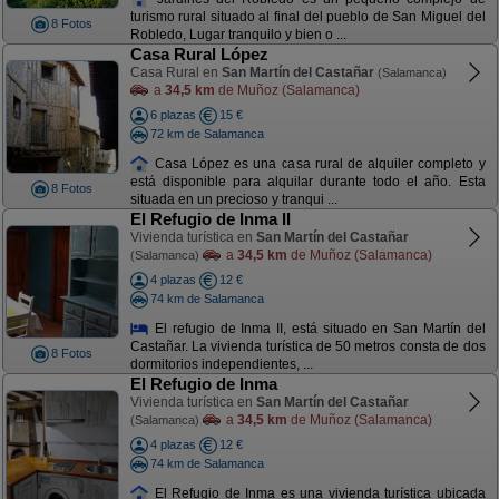
turismo rural situado al final del pueblo de San Miguel del
8 Fotos
Robledo, Lugar tranquilo y bien o ...
Casa Rural López
Casa Rural en
San Martín del Castañar
(Salamanca)
a
34,5 km
de Muñoz (Salamanca)
6 plazas
15 €
72 km de Salamanca
Casa López es una casa rural de alquiler completo y
está disponible para alquilar durante todo el año. Esta
8 Fotos
situada en un precioso y tranqui ...
El Refugio de Inma II
Vivienda turística en
San Martín del Castañar
a
34,5 km
de Muñoz (Salamanca)
(Salamanca)
4 plazas
12 €
74 km de Salamanca
El refugio de Inma II, está situado en San Martín del
Castañar. La vivienda turística de 50 metros consta de dos
8 Fotos
dormitorios independientes, ...
El Refugio de Inma
Vivienda turística en
San Martín del Castañar
a
34,5 km
de Muñoz (Salamanca)
(Salamanca)
4 plazas
12 €
74 km de Salamanca
El Refugio de Inma es una vivienda turística ubicada