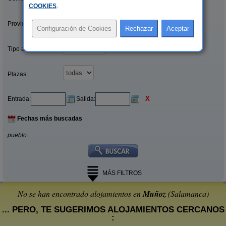
COOKIES
.
Provincias/Islas:
Tipo alquiler:
Plazas:
X
Entrada:
Salida:
Fechas más buscadas
pueblo:
MÁS FILTROS
No se han encontrado alojamientos en
Muñoz
(Salamanca)
... PERO, TE SUGERIMOS ALOJAMIENTOS CERCANOS
: