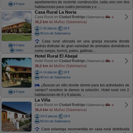
apartamentos de reciente construcción, cada uno con dos
8 Fotos
habitaciones para cuatro personas y u ...
Casa Rural La Noria
Casa Rural en
Ciudad Rodrigo
a
(Salamanca)
36,2 km
de Muñoz (Salamanca)
2-20 plazas
18 €
90 km de Salamanca
Casa rural ubicada en una granja escuela donde
8 Fotos
podrás disfrutar de gran variedad de animales domésticos
Video
como ovejas, burros, patos, gallinas ...
Hotel Rural El Abejal
Hotel Rural en
Ciudad Rodrigo
a
(Salamanca)
36,2 km
de Muñoz (Salamanca)
4-14 plazas
18 €
90 km de Salamanca
¿Buscas un sitio donde dormir para tus actividades de
campo? nosotros te damos la solución. Hotel rural con 2
8 Fotos
habitaciones de 6 y 6 plazas, ...
La Viña
Casa Rural en
Ciudad Rodrigo
a
(Salamanca)
36,4 km
de Muñoz (Salamanca)
10+2 plazas
18 €
90 km de Salamanca
Casa solariega reconvertida en casa rural distribuida