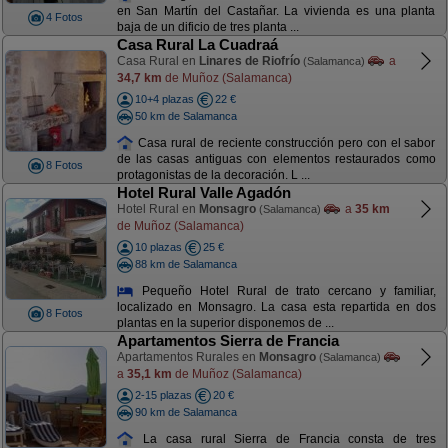
en San Martín del Castañar. La vivienda es una planta
4 Fotos
baja de un dificio de tres planta ...
Casa Rural La Cuadraá
Casa Rural en
Linares de Riofrío
a
(Salamanca)
34,7 km
de Muñoz (Salamanca)
10+4 plazas
22 €
50 km de Salamanca
Casa rural de reciente construcción pero con el sabor
de las casas antiguas con elementos restaurados como
8 Fotos
protagonistas de la decoración. L ...
Hotel Rural Valle Agadón
Hotel Rural en
Monsagro
a
35 km
(Salamanca)
de Muñoz (Salamanca)
10 plazas
25 €
88 km de Salamanca
Pequeño Hotel Rural de trato cercano y familiar,
localizado en Monsagro. La casa esta repartida en dos
8 Fotos
plantas en la superior disponemos de ...
Apartamentos Sierra de Francia
Apartamentos Rurales en
Monsagro
(Salamanca)
a
35,1 km
de Muñoz (Salamanca)
2-15 plazas
20 €
90 km de Salamanca
La casa rural Sierra de Francia consta de tres