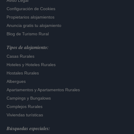
Aviso Legal
Configuración de Cookies
Propietarios alojamientos
Anuncia gratis tu alojamiento
Blog de Turismo Rural
Tipos de alojamiento:
Casas Rurales
Hoteles
y
Hoteles Rurales
Hostales Rurales
Albergues
Apartamentos
y
Apartamentos Rurales
Campings y Bungalows
Complejos Rurales
Viviendas turísticas
Búsquedas especiales: