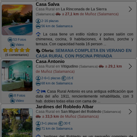
Casa Salva
Casa Rural en
La Rinconada de La Sierra
a
27,1 km
de Muñoz (Salamanca)
(Salamanca)
2-16 plazas
56 km de Salamanca
La casa tiene un estilo rústico y posee salón con
chimenea, cocina, 9 habitaciones, 4 baños, porche y
53 Fotos
terraza. Con capacidad hasta 16 person ...
Video
SEMANA COMPLETA EN VERANO EN
Oferta:
(6 comentarios)
CASA RURAL CON PISCINA PRIVADA
Casa Antonio
Casa Rural en
Vitigudino
a
29,1 km
(Salamanca)
de Muñoz (Salamanca)
2-6+1 plazas
15 €
68 km de Salamanca
Casa Rural Antonio es una antigua edificación que
8 Fotos
data del año 1911, rencientemente rehabilitada, con 3
Video
hab. dobles todas ellas con cama de ...
Jardines del Robledo Albar
Casa Rural en
San Miguel del Robledo
(Salamanca)
a
33,5 km
de Muñoz (Salamanca)
3+1 plazas
30 €
71 km de Salamanca
Jardines del Robledo es un pequeño complejo de