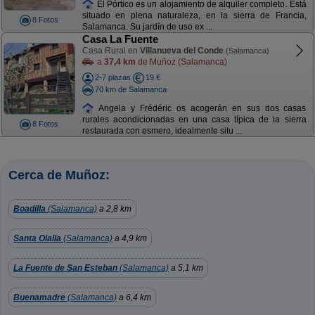
El Pórtico es un alojamiento de alquiler completo. Está
situado en plena naturaleza, en la sierra de Francia,
8 Fotos
Salamanca. Su jardín de uso ex ...
Casa La Fuente
Casa Rural en
Villanueva del Conde
(Salamanca)
a
37,4 km
de Muñoz (Salamanca)
2-7 plazas
19 €
70 km de Salamanca
Angela y Frédéric os acogerán en sus dos casas
rurales acondicionadas en una casa típica de la sierra
8 Fotos
restaurada con esmero, idealmente situ ...
Cerca de Muñoz:
Boadilla
(Salamanca)
a 2,8 km
Santa Olalla
(Salamanca)
a 4,9 km
La Fuente de San Esteban
(Salamanca)
a 5,1 km
Buenamadre
(Salamanca)
a 6,4 km