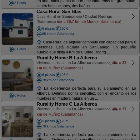
en una única planta donde encontraremos un gran salón,
8 Fotos
cuatro habitaciones, dos baños ...
Casa Rural San Blas
Casa Rural en
Sanjuanejo / Ciudad Rodrigo
a
36,7 km
de Muñoz (Salamanca)
(Salamanca)
6 plazas
20 €
85 km de Salamanca
Casa Rural de alquiler completo con capacidad para 6
personas. Está situada en Sanjuanejo, un pequeño
8 Fotos
pueblo que dista 4 Km de Ciudad Rodrig ...
Rurality Home B La Alberca
Vivienda turística en
La Alberca
a
37
(Salamanca)
km
de Muñoz (Salamanca)
6 plazas
26 €
78 km de Salamanca
La experiencia perfecta para su alojamiento en La
Alberca. Definido por la sencillez, con el encanto de los
8 Fotos
muebles en madera natural en un ...
Rurality Home C La Alberca
Vivienda turística en
La Alberca
a
37
(Salamanca)
km
de Muñoz (Salamanca)
5 plazas
26 €
76 km de Salamanca
La experiencia perfecta para su alojamiento en La
Alberca. Definido por la sencillez, con el encanto de los