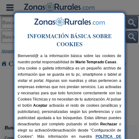
INFORMACIÓN BÁSICA SOBRE
COOKIES
Alojamientos
>
Castilla y León
>
Salamanca
> Muñoz
Bienvenid@ a la información básica sobre las cookies de
Casas Rurales cerca de Muñoz
nuestro portal responsabilidad de
Mario Temprado Casas
.
Una cookie o galleta informática es un pequeño archivo de
información que se guarda en tu pc, smartphone o tablet al
visitar el portal. Algunas son nuestras y otras pertenecen a
empresas externas que nos prestan servicios. Las activadas
y necesarias para que todo funcione correctamente son las
Cookies Técnicas y no necesitan de tu autorización. Al pulsar
rs.
el botón
Aceptar
activarás el resto de cookies (analíticas y
 €
Casa Rural La Plazuela
6-12+2 pers.
publicitarias), personalizadas según tus preferencias y con
37 €
Pereña de la Ribera (Salamanca)
desde
publicidad ajustada a tus búsquedas. Estas últimas puedes
desactivarlas por completo pulsando el botón
Rechazar
o
Buscar
elegir su activación/desactivación desde “Configuración de
Cookies”. Más información en nuestra
POLÍTICA DE
Comunidades: