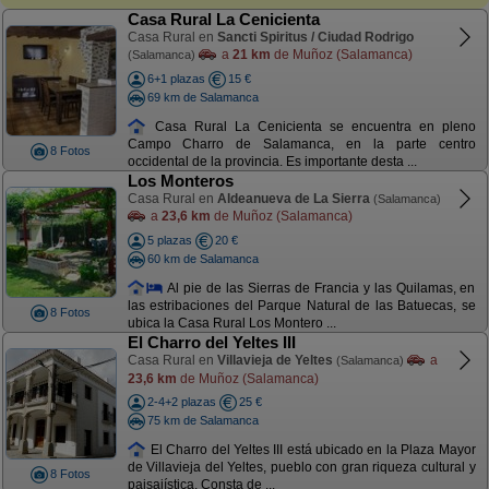
Casa Rural La Cenicienta
Casa Rural en
Sancti Spiritus / Ciudad Rodrigo
a
21 km
de Muñoz (Salamanca)
(Salamanca)
6+1 plazas
15 €
69 km de Salamanca
Casa Rural La Cenicienta se encuentra en pleno
Campo Charro de Salamanca, en la parte centro
8 Fotos
occidental de la provincia. Es importante desta ...
Los Monteros
Casa Rural en
Aldeanueva de La Sierra
(Salamanca)
a
23,6 km
de Muñoz (Salamanca)
5 plazas
20 €
60 km de Salamanca
Al pie de las Sierras de Francia y las Quilamas, en
las estribaciones del Parque Natural de las Batuecas, se
8 Fotos
ubica la Casa Rural Los Montero ...
El Charro del Yeltes III
Casa Rural en
Villavieja de Yeltes
a
(Salamanca)
23,6 km
de Muñoz (Salamanca)
2-4+2 plazas
25 €
75 km de Salamanca
El Charro del Yeltes III está ubicado en la Plaza Mayor
de Villavieja del Yeltes, pueblo con gran riqueza cultural y
8 Fotos
paisajística. Consta de ...