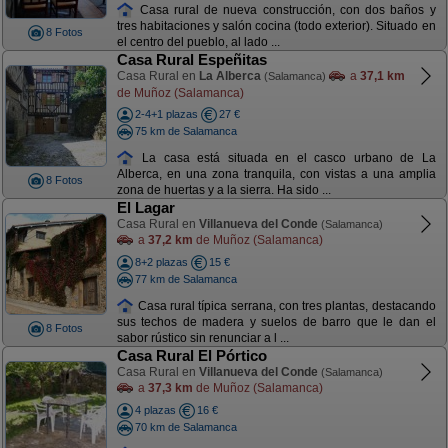
Casa rural de nueva construcción, con dos baños y
tres habitaciones y salón cocina (todo exterior). Situado en
8 Fotos
el centro del pueblo, al lado ...
Casa Rural Espeñitas
Casa Rural en
La Alberca
a
37,1 km
(Salamanca)
de Muñoz (Salamanca)
2-4+1 plazas
27 €
75 km de Salamanca
La casa está situada en el casco urbano de La
Alberca, en una zona tranquila, con vistas a una amplia
8 Fotos
zona de huertas y a la sierra. Ha sido ...
El Lagar
Casa Rural en
Villanueva del Conde
(Salamanca)
a
37,2 km
de Muñoz (Salamanca)
8+2 plazas
15 €
77 km de Salamanca
Casa rural típica serrana, con tres plantas, destacando
sus techos de madera y suelos de barro que le dan el
8 Fotos
sabor rústico sin renunciar a l ...
Casa Rural El Pórtico
Casa Rural en
Villanueva del Conde
(Salamanca)
a
37,3 km
de Muñoz (Salamanca)
4 plazas
16 €
70 km de Salamanca