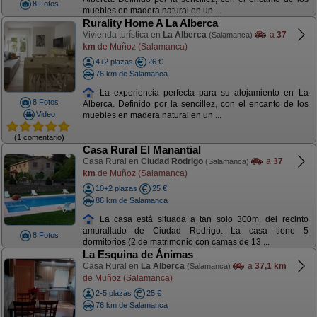
8 Fotos
muebles en madera natural en un ...
Rurality Home A La Alberca
Vivienda turística en
La Alberca
a
37
(Salamanca)
km
de Muñoz (Salamanca)
4+2 plazas
26 €
76 km de Salamanca
La experiencia perfecta para su alojamiento en La
8 Fotos
Alberca. Definido por la sencillez, con el encanto de los
Video
muebles en madera natural en un ...
(1 comentario)
Casa Rural El Manantial
Casa Rural en
Ciudad Rodrigo
a
37
(Salamanca)
km
de Muñoz (Salamanca)
10+2 plazas
25 €
86 km de Salamanca
La casa está situada a tan solo 300m. del recinto
amurallado de Ciudad Rodrigo. La casa tiene 5
8 Fotos
dormitorios (2 de matrimonio con camas de 13 ...
La Esquina de Ánimas
Casa Rural en
La Alberca
a
37,1 km
(Salamanca)
de Muñoz (Salamanca)
2-5 plazas
25 €
76 km de Salamanca