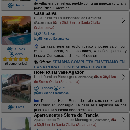
de Villavieja del Yeltes, pueblo con gran riqueza cultural y
8 Fotos
paisajística. Consta de ...
Casa Salva
Casa Rural en
La Rinconada de La Sierra
a
25,3 km
de Santa Olalla
(Salamanca)
(Salamanca)
2-16 plazas
56 km de Salamanca
La casa tiene un estilo rústico y posee salón con
53 Fotos
chimenea, cocina, 9 habitaciones, 4 baños, porche y
Video
terraza. Con capacidad hasta 16 person ...
SEMANA COMPLETA EN VERANO EN
Oferta:
(6 comentarios)
CASA RURAL CON PISCINA PRIVADA
Hotel Rural Valle Agadón
Hotel Rural en
Monsagro
a
30,4 km
(Salamanca)
de Santa Olalla (Salamanca)
10 plazas
25 €
88 km de Salamanca
Pequeño Hotel Rural de trato cercano y familiar,
localizado en Monsagro. La casa esta repartida en dos
8 Fotos
plantas en la superior disponemos de ...
Apartamentos Sierra de Francia
Apartamentos Rurales en
Monsagro
(Salamanca)
a
30,5 km
de Santa Olalla (Salamanca)