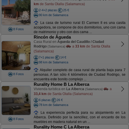
km
de Santa Olalla (Salamanca)
2-4+2 plazas
25 €
90 km de Salamanca
La casa de turismo rural El Carmen II es una casita
acogedora, se compone de dos dormitorios, uno con cama
8 Fotos
de matrimonio y otro con dos cama ...
Rincón de Águeda
Casa Rural en
Águeda del Caudillo / Ciudad
Rodrigo
a
33 km
de Santa Olalla
(Salamanca)
(Salamanca)
7+1 plazas
14 €
98 km de Salamanca
Alquiler completo de casa rural de planta baja para 7
8 Fotos
personas. A tan sólo 4 kilómetros de Ciudad Rodrigo, se
encuentra este bonito complejo ...
Rurality Home B La Alberca
Vivienda turística en
La Alberca
a
(Salamanca)
33,4 km
de Santa Olalla (Salamanca)
6 plazas
26 €
78 km de Salamanca
La experiencia perfecta para su alojamiento en La
Alberca. Definido por la sencillez, con el encanto de los
8 Fotos
muebles en madera natural en un ...
Rurality Home C La Alberca