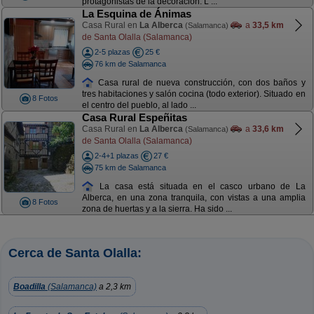
protagonistas de la decoración. L ...
La Esquina de Ánimas
Casa Rural en
La Alberca
a
33,5 km
(Salamanca)
de Santa Olalla (Salamanca)
2-5 plazas
25 €
76 km de Salamanca
Casa rural de nueva construcción, con dos baños y
tres habitaciones y salón cocina (todo exterior). Situado en
8 Fotos
el centro del pueblo, al lado ...
Casa Rural Espeñitas
Casa Rural en
La Alberca
a
33,6 km
(Salamanca)
de Santa Olalla (Salamanca)
2-4+1 plazas
27 €
75 km de Salamanca
La casa está situada en el casco urbano de La
Alberca, en una zona tranquila, con vistas a una amplia
8 Fotos
zona de huertas y a la sierra. Ha sido ...
Cerca de Santa Olalla:
Boadilla
(Salamanca)
a 2,3 km