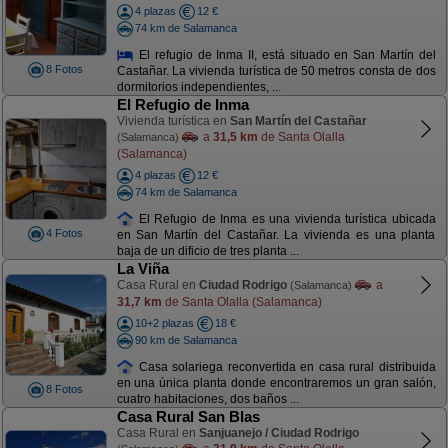
4 plazas
12 €
74 km de Salamanca
El refugio de Inma II, está situado en San Martín del
8 Fotos
Castañar. La vivienda turística de 50 metros consta de dos
dormitorios independientes, ...
El Refugio de Inma
Vivienda turística en
San Martín del Castañar
a
31,5 km
de Santa Olalla
(Salamanca)
(Salamanca)
4 plazas
12 €
74 km de Salamanca
El Refugio de Inma es una vivienda turística ubicada
4 Fotos
en San Martín del Castañar. La vivienda es una planta
baja de un dificio de tres planta ...
La Viña
Casa Rural en
Ciudad Rodrigo
a
(Salamanca)
31,7 km
de Santa Olalla (Salamanca)
10+2 plazas
18 €
90 km de Salamanca
Casa solariega reconvertida en casa rural distribuida
en una única planta donde encontraremos un gran salón,
8 Fotos
cuatro habitaciones, dos baños ...
Casa Rural San Blas
Casa Rural en
Sanjuanejo / Ciudad Rodrigo