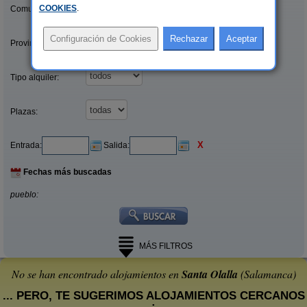
COOKIES
.
Comunidades:
Provincias/Islas:
Tipo alquiler:
Plazas:
X
Entrada:
Salida:
Fechas más buscadas
pueblo:
MÁS FILTROS
No se han encontrado alojamientos en
Santa Olalla
(Salamanca)
... PERO, TE SUGERIMOS ALOJAMIENTOS CERCANOS
: