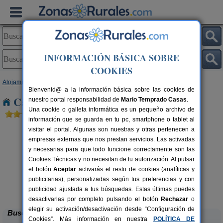
INFORMACIÓN BÁSICA SOBRE
COOKIES
Alojamientos
>
Castilla y León
>
Salamanca
> Santa Olalla
Bienvenid@ a la información básica sobre las cookies de
Casas Rurales cerca de Santa Olalla
nuestro portal responsabilidad de
Mario Temprado Casas
.
Una cookie o galleta informática es un pequeño archivo de
información que se guarda en tu pc, smartphone o tablet al
visitar el portal. Algunas son nuestras y otras pertenecen a
empresas externas que nos prestan servicios. Las activadas
y necesarias para que todo funcione correctamente son las
Cookies Técnicas y no necesitan de tu autorización. Al pulsar
el botón
Aceptar
activarás el resto de cookies (analíticas y
El Portal de La Sierra de Francia I
rs.
20+2 pers.
publicitarias), personalizadas según tus preferencias y con
 €
20 €
y II
desde
publicidad ajustada a tus búsquedas. Estas últimas puedes
San Miguel de Valero (Salamanca)
desactivarlas por completo pulsando el botón
Rechazar
o
elegir su activación/desactivación desde “Configuración de
Buscar
Cookies”. Más información en nuestra
POLÍTICA DE