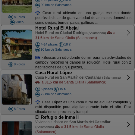
90 km de Salamanca
Casa rural ubicada en una granja escuela donde
8 Fotos
podrás disfrutar de gran variedad de animales domésticos
Video
como ovejas, burros, patos, gallinas ...
Hotel Rural El Abejal
Hotel Rural en
Ciudad Rodrigo
a
(Salamanca)
31,5 km
de Santa Olalla (Salamanca)
4-14 plazas
18 €
90 km de Salamanca
¿Buscas un sitio donde dormir para tus actividades de
campo? nosotros te damos la solución. Hotel rural con 2
8 Fotos
habitaciones de 6 y 6 plazas, ...
Casa Rural López
Casa Rural en
San Martín del Castañar
(Salamanca)
a
31,5 km
de Santa Olalla (Salamanca)
6 plazas
15 €
72 km de Salamanca
Casa López es una casa rural de alquiler completo y
está disponible para alquilar durante todo el año. Esta
8 Fotos
situada en un precioso y tranqui ...
El Refugio de Inma II
Vivienda turística en
San Martín del Castañar
a
31,5 km
de Santa Olalla
(Salamanca)
(Salamanca)