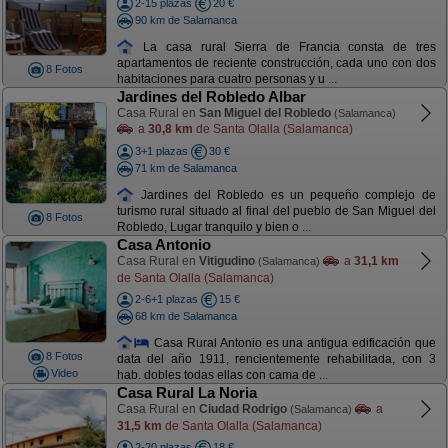
2-15 plazas
20 €
90 km de Salamanca
La casa rural Sierra de Francia consta de tres
apartamentos de reciente construcción, cada uno con dos
8 Fotos
habitaciones para cuatro personas y u ...
Jardines del Robledo Albar
Casa Rural en
San Miguel del Robledo
(Salamanca)
a
30,8 km
de Santa Olalla (Salamanca)
3+1 plazas
30 €
71 km de Salamanca
Jardines del Robledo es un pequeño complejo de
turismo rural situado al final del pueblo de San Miguel del
8 Fotos
Robledo, Lugar tranquilo y bien o ...
Casa Antonio
Casa Rural en
Vitigudino
a
31,1 km
(Salamanca)
de Santa Olalla (Salamanca)
2-6+1 plazas
15 €
68 km de Salamanca
Casa Rural Antonio es una antigua edificación que
8 Fotos
data del año 1911, rencientemente rehabilitada, con 3
Video
hab. dobles todas ellas con cama de ...
Casa Rural La Noria
Casa Rural en
Ciudad Rodrigo
a
(Salamanca)
31,5 km
de Santa Olalla (Salamanca)
2-20 plazas
18 €