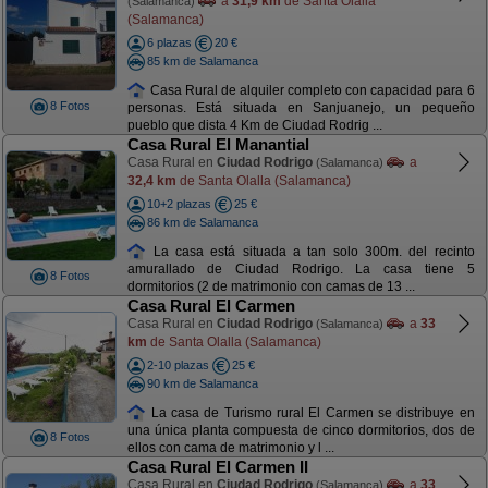
a
31,9 km
de Santa Olalla
(Salamanca)
(Salamanca)
6 plazas
20 €
85 km de Salamanca
Casa Rural de alquiler completo con capacidad para 6
8 Fotos
personas. Está situada en Sanjuanejo, un pequeño
pueblo que dista 4 Km de Ciudad Rodrig ...
Casa Rural El Manantial
Casa Rural en
Ciudad Rodrigo
a
(Salamanca)
32,4 km
de Santa Olalla (Salamanca)
10+2 plazas
25 €
86 km de Salamanca
La casa está situada a tan solo 300m. del recinto
amurallado de Ciudad Rodrigo. La casa tiene 5
8 Fotos
dormitorios (2 de matrimonio con camas de 13 ...
Casa Rural El Carmen
Casa Rural en
Ciudad Rodrigo
a
33
(Salamanca)
km
de Santa Olalla (Salamanca)
2-10 plazas
25 €
90 km de Salamanca
La casa de Turismo rural El Carmen se distribuye en
una única planta compuesta de cinco dormitorios, dos de
8 Fotos
ellos con cama de matrimonio y l ...
Casa Rural El Carmen II
Casa Rural en
Ciudad Rodrigo
a
33
(Salamanca)