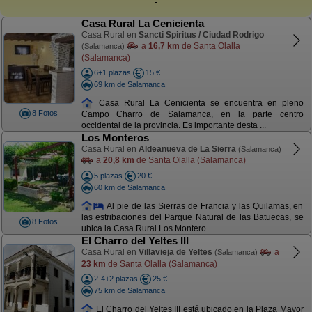
Casa Rural La Cenicienta
Casa Rural en
Sancti Spiritus / Ciudad Rodrigo
a
16,7 km
de Santa Olalla
(Salamanca)
(Salamanca)
6+1 plazas
15 €
69 km de Salamanca
Casa Rural La Cenicienta se encuentra en pleno
8 Fotos
Campo Charro de Salamanca, en la parte centro
occidental de la provincia. Es importante desta ...
Los Monteros
Casa Rural en
Aldeanueva de La Sierra
(Salamanca)
a
20,8 km
de Santa Olalla (Salamanca)
5 plazas
20 €
60 km de Salamanca
Al pie de las Sierras de Francia y las Quilamas, en
las estribaciones del Parque Natural de las Batuecas, se
8 Fotos
ubica la Casa Rural Los Montero ...
El Charro del Yeltes III
Casa Rural en
Villavieja de Yeltes
a
(Salamanca)
23 km
de Santa Olalla (Salamanca)
2-4+2 plazas
25 €
75 km de Salamanca
El Charro del Yeltes III está ubicado en la Plaza Mayor