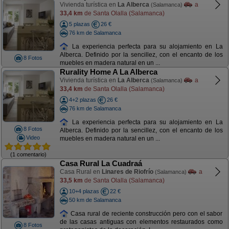
Vivienda turística en
La Alberca
a
(Salamanca)
33,4 km
de Santa Olalla (Salamanca)
5 plazas
26 €
76 km de Salamanca
La experiencia perfecta para su alojamiento en La
Alberca. Definido por la sencillez, con el encanto de los
8 Fotos
muebles en madera natural en un ...
Rurality Home A La Alberca
Vivienda turística en
La Alberca
a
(Salamanca)
33,4 km
de Santa Olalla (Salamanca)
4+2 plazas
26 €
76 km de Salamanca
La experiencia perfecta para su alojamiento en La
8 Fotos
Alberca. Definido por la sencillez, con el encanto de los
Video
muebles en madera natural en un ...
(1 comentario)
Casa Rural La Cuadraá
Casa Rural en
Linares de Riofrío
a
(Salamanca)
33,5 km
de Santa Olalla (Salamanca)
10+4 plazas
22 €
50 km de Salamanca
Casa rural de reciente construcción pero con el sabor
de las casas antiguas con elementos restaurados como
8 Fotos