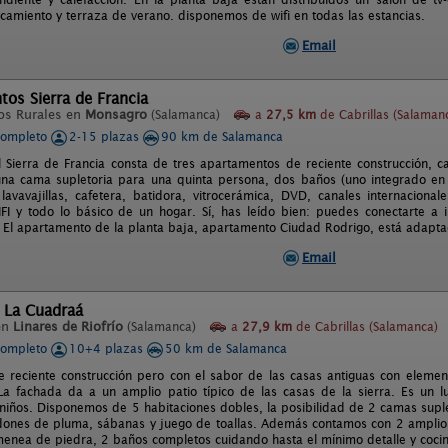
rcamiento y terraza de verano. disponemos de wifi en todas las estancias.
Email
os Sierra de Francia
os Rurales en
Monsagro
(Salamanca)
a
27,5 km
de Cabrillas (Salaman
completo
2-15 plazas
90 km de Salamanca
l Sierra de Francia consta de tres apartamentos de reciente construcción, 
na cama supletoria para una quinta persona, dos baños (uno integrado en l
lavavajillas, cafetera, batidora, vitrocerámica, DVD, canales internacional
WIFI y todo lo básico de un hogar. Sí, has leído bien: puedes conectarte a 
. El apartamento de la planta baja, apartamento Ciudad Rodrigo, está adapt
Email
 La Cuadraá
en
Linares de Riofrío
(Salamanca)
a
27,9 km
de Cabrillas (Salamanca)
completo
10+4 plazas
50 km de Salamanca
e reciente construcción pero con el sabor de las casas antiguas con eleme
La fachada da a un amplio patio típico de las casas de la sierra. Es un l
s niños. Disponemos de 5 habitaciones dobles, la posibilidad de 2 camas sup
dones de pluma, sábanas y juego de toallas. Además contamos con 2 amplios
menea de piedra, 2 baños completos cuidando hasta el mínimo detalle y coci