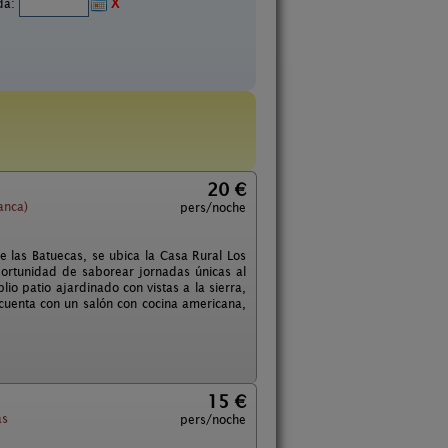
ida:
X
20 €
anca)
pers/noche
de las Batuecas, se ubica la Casa Rural Los
ortunidad de saborear jornadas únicas al
o patio ajardinado con vistas a la sierra,
 cuenta con un salón con cocina americana,
15 €
as
pers/noche