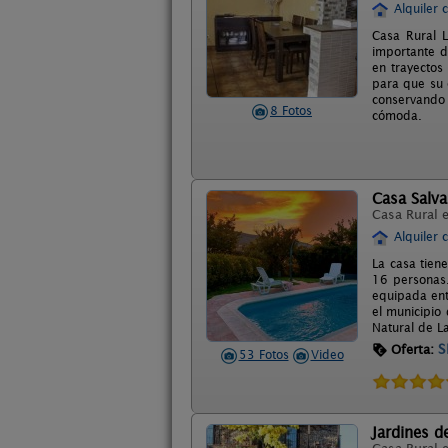
Alquiler 
Casa Rural L
importante d
en trayectos
para que su 
conservando
8 Fotos
cómoda.
Casa Salva
Casa Rural 
Alquiler 
La casa tien
16 personas.
equipada ent
el municipio 
Natural de L
S
Oferta:
53 Fotos
Video
Jardines d