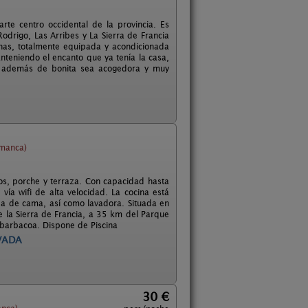
te centro occidental de la provincia. Es
odrigo, Las Arribes y La Sierra de Francia
nas, totalmente equipada y acondicionada
teniendo el encanto que ya tenía la casa,
a además de bonita sea acogedora y muy
amanca)
ños, porche y terraza. Con capacidad hasta
vía wifi de alta velocidad. La cocina está
pa de cama, así como lavadora. Situada en
de la Sierra de Francia, a 35 km del Parque
a barbacoa. Dispone de Piscina
VADA
30 €