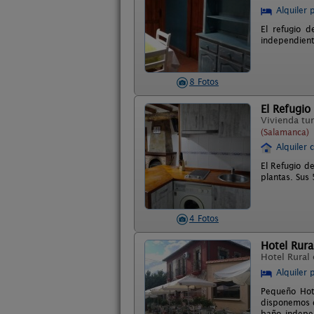
Alquiler 
El refugio d
independient
8 Fotos
El Refugio
Vivienda tur
(Salamanca)
Alquiler 
El Refugio de
plantas. Sus
4 Fotos
Hotel Rura
Hotel Rural
Alquiler 
Pequeño Hote
disponemos d
baño indepen