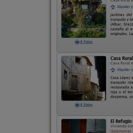
Casa Rural 
Alquiler 
Jardines de
tranquilo y b
(Albar, bre
castaño al e
originales. L
8 Fotos
Casa Rura
Casa Rural 
Alquiler 
Casa López es
tranquilo ri
restaurada a
roja y el te
despensa, co
8 Fotos
El Refugio
Vivienda tur
(Salamanca)