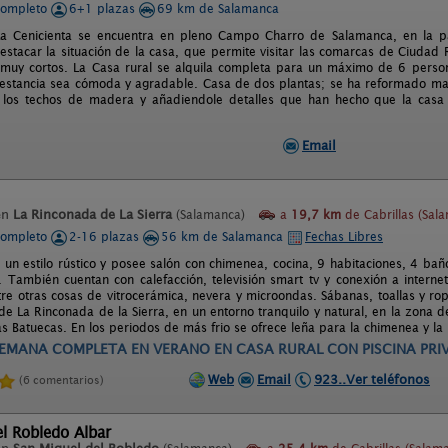
completo
6+1 plazas
69 km de Salamanca
a Cenicienta se encuentra en pleno Campo Charro de Salamanca, en la par
estacar la situación de la casa, que permite visitar las comarcas de Ciudad R
 muy cortos. La Casa rural se alquila completa para un máximo de 6 perso
estancia sea cómoda y agradable. Casa de dos plantas; se ha reformado man
 los techos de madera y añadiendole detalles que han hecho que la cas
Email
en
La Rinconada de La Sierra
(Salamanca)
a
19,7 km
de Cabrillas (Sal
completo
2-16 plazas
56 km de Salamanca
Fechas Libres
e un estilo rústico y posee salón con chimenea, cocina, 9 habitaciones, 4 ba
 También cuentan con calefacción, televisión smart tv y conexión a internet 
re otras cosas de vitrocerámica, nevera y microondas. Sábanas, toallas y ro
de La Rinconada de la Sierra, en un entorno tranquilo y natural, en la zona 
as Batuecas. En los periodos de más frio se ofrece leña para la chimenea y l
EMANA COMPLETA EN VERANO EN CASA RURAL CON PISCINA PRI
Web
Email
923..Ver teléfonos
(6 comentarios)
el Robledo Albar