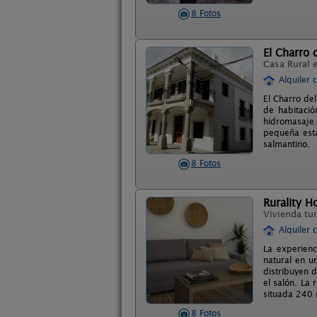
8 Fotos
El Charro d
Casa Rural 
Alquiler 
El Charro del
de habitaci
hidromasaje.
pequeña esta
salmantino.
8 Fotos
Rurality H
Vivienda tur
Alquiler 
La experienc
natural en u
distribuyen 
el salón. La
situada 240 
8 Fotos