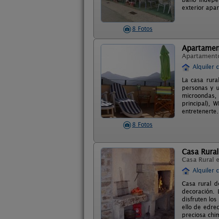
exterior apa
8 Fotos
Apartament
Apartament
Alquiler 
La casa rura
personas y u
microondas, 
principal), 
entretenerte
8 Fotos
Casa Rural
Casa Rural 
Alquiler 
Casa rural d
decoración. 
disfruten lo
ello de edre
preciosa chi