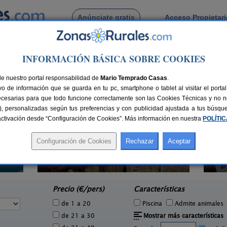
Anúnciate gratis
Acceso Propietar
Busca por pueblo
INFORMACIÓN BÁSICA SOBRE COOKIES
Cabrillas
de Cabrillas
de nuestro portal responsabilidad de
Mario Temprado Casas
.
o de información que se guarda en tu pc, smartphone o tablet al visitar el port
ecesarias para que todo funcione correctamente son las Cookies Técnicas y no ne
rias), personalizadas según tus preferencias y con publicidad ajustada a tus búsq
sactivación desde “Configuración de Cookies”. Más información en nuestra
POLÍTI
El Carrascal
8+2 pers.
15 €
Valdefuentes de Sangusín
2 pers.
desde
25 €
(Salamanca)
e
Precio (€/pers)
Características
de 1 a 20
Piscina
Admite animales
de 21 a 30
Mostrar más características