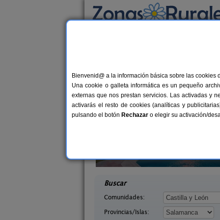
Busca por alojamiento
Alojamientos
>
Castilla y León
>
Salamanca
> 
Casas Rurales cerca 
Bienvenid@ a la información básica sobre las cookies 
Una cookie o galleta informática es un pequeño archiv
externas que nos prestan servicios. Las activadas y n
activarás el resto de cookies (analíticas y publicita
pulsando el botón
Rechazar
o elegir su activación/de
lva
2-16 pers.
25 €
 La Sierra
Aguamanil
desde
ca)
Villanueva del Conde (Salamanca)
desd
Buscar
Comunidades:
Provincias/Islas: