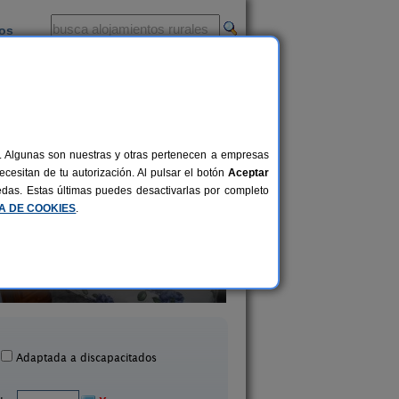
ios
-
al. Algunas son nuestras y otras pertenecen a empresas
cesitan de tu autorización. Al pulsar el botón
Aceptar
uedas. Estas últimas puedes desactivarlas por completo
CA DE COOKIES
.
El Portal de La Sierra de 
Un Rincón Salmantino
y II
6+2 pers.
15 €
Navasfrías (Salamanca)
San Miguel de Valero (Sa
desde
Adaptada a discapacitados