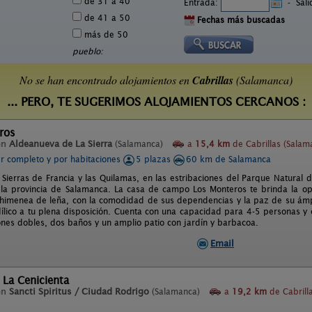
de 31 a 40
Entrada:
-
Sal
de 41 a 50
Fechas más buscadas
más de 50
pueblo:
No se han encontrado alojamientos en
Cabrillas
(Salamanca)
... PERO, TE SUGERIMOS ALOJAMIENTOS CERCANOS :
ros
en
Aldeanueva de La Sierra
(Salamanca)
a
15,4 km
de Cabrillas (Salam
er completo y por habitaciones
5 plazas
60 km de Salamanca
 Sierras de Francia y las Quilamas, en las estribaciones del Parque Natural 
la provincia de Salamanca. La casa de campo Los Monteros te brinda la op
chimenea de leña, con la comodidad de sus dependencias y la paz de su ámpli
dílico a tu plena disposición. Cuenta con una capacidad para 4-5 personas y
ones dobles, dos baños y un amplio patio con jardín y barbacoa.
Email
 La Cenicienta
en
Sancti Spiritus / Ciudad Rodrigo
(Salamanca)
a
19,2 km
de Cabrill