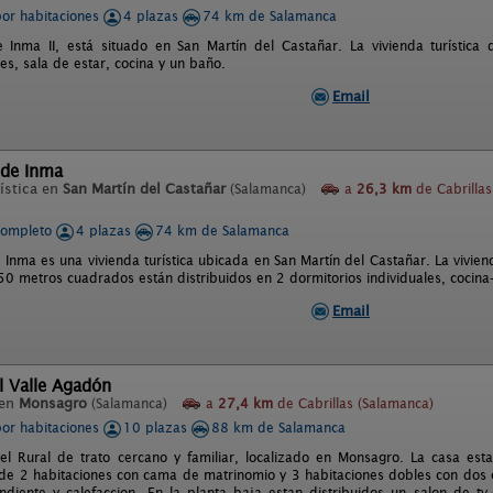
por habitaciones
4 plazas
74 km de Salamanca
e Inma II, está situado en San Martín del Castañar. La vivienda turístic
es, sala de estar, cocina y un baño.
Email
 de Inma
ística en
San Martín del Castañar
(Salamanca)
a
26,3 km
de Cabrillas
completo
4 plazas
74 km de Salamanca
 Inma es una vivienda turística ubicada en San Martín del Castañar. La vivien
 50 metros cuadrados están distribuidos en 2 dormitorios individuales, cocin
Email
l Valle Agadón
 en
Monsagro
(Salamanca)
a
27,4 km
de Cabrillas (Salamanca)
por habitaciones
10 plazas
88 km de Salamanca
l Rural de trato cercano y familiar, localizado en Monsagro. La casa esta
e 2 habitaciones con cama de matrinomio y 3 habitaciones dobles con dos 
diente y calefaccion. En la planta baja estan distribuidos un salon de tv-