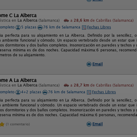
ome C La Alberca
ística en
La Alberca
(Salamanca)
a
28,6 km
de Cabrillas (Salamanca)
completo
5 plazas
76 km de Salamanca
Fechas Libres
ia perfecta para su alojamiento en La Alberca. Definido por la sencillez,
n ambiente funcional y cómodo. Un espacio vertebrado desde un estar que
dos dormitorios y dos baños completos. Insonorización en paredes y techos y
 reserva mínima es de dos noches. Capacidad máxima:6 personas, recomendam
metros de su alojamiento.
Email
ome A La Alberca
ística en
La Alberca
(Salamanca)
a
28,7 km
de Cabrillas (Salamanca)
completo
4+2 plazas
76 km de Salamanca
Fechas Libres
ia perfecta para su alojamiento en La Alberca. Definido por la sencillez,
n ambiente funcional y cómodo. Un espacio vertebrado desde un estar que
dos dormitorios y dos baños completos. Insonorización en paredes y techos y
 reserva mínima es de dos noches. Capacidad máxima:6 personas, recomenda
Email
(1 comentario)