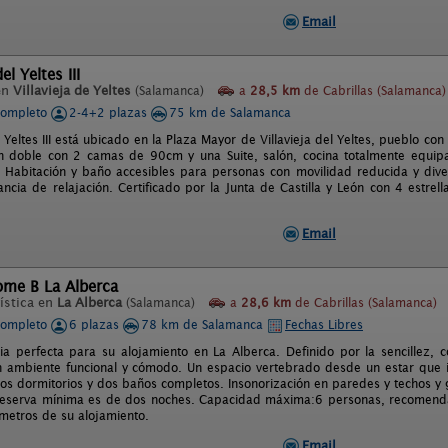
Email
el Yeltes III
en
Villavieja de Yeltes
(Salamanca)
a
28,5 km
de Cabrillas (Salamanca)
completo
2-4+2 plazas
75 km de Salamanca
 Yeltes III está ubicado en la Plaza Mayor de Villavieja del Yeltes, pueblo con 
ón doble con 2 camas de 90cm y una Suite, salón, cocina totalmente equi
 Habitación y baño accesibles para personas con movilidad reducida y div
ncia de relajación. Certificado por la Junta de Castilla y León con 4 estrel
Email
ome B La Alberca
ística en
La Alberca
(Salamanca)
a
28,6 km
de Cabrillas (Salamanca)
completo
6 plazas
78 km de Salamanca
Fechas Libres
ia perfecta para su alojamiento en La Alberca. Definido por la sencillez,
n ambiente funcional y cómodo. Un espacio vertebrado desde un estar que
dos dormitorios y dos baños completos. Insonorización en paredes y techos y
 reserva mínima es de dos noches. Capacidad máxima:6 personas, recomendam
metros de su alojamiento.
Email