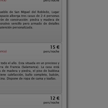
anca)
pers/noche
pueblo de San Miguel del Robledo, Lugar
 espacio alberga tres casas de 2-4 personas
rón de construcción: piedra y madera de
orativo sencillo pero armado de detalles
 atención personalizada.
15 €
anca)
pers/noche
 todo el año. Esta situada en un precioso y
rra de Francia (Salamanca). La casa está
ada de madera y piedra, el piso de baldosa
iene calefacción, baño completo, balcón,
ina. Dispone de ropa de cama y toallas.
12 €
pers/noche