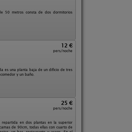
a de 50 metros consta de dos dormitorios
12 €
pers/noche
da es una planta baja de un dificio de tres
a-comedor y un baño.
25 €
pers/noche
 repartida en dos plantas en la superior
camas de 90cm, todas ellas con cuarto de
estar, un bar, restaurante y aseos. En el