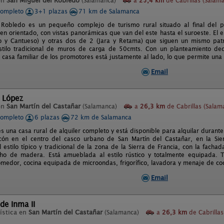
en
San Miguel del Robledo
(Salamanca)
a
25,4 km
de Cabrillas (Salam
completo
3+1 plazas
71 km de Salamanca
l Robledo es un pequeño complejo de turismo rural situado al final del 
ien orientado, con vistas panorámicas que van del este hasta el suroeste. El
zo y Cantueso) y otras dos de 2 (Jara y Retama) que siguen un mismo pat
stilo tradicional de muros de carga de 50cmts. Con un planteamiento dec
a casa familiar de los promotores está justamente al lado, lo que permite una
Email
l López
en
San Martín del Castañar
(Salamanca)
a
26,3 km
de Cabrillas (Salam
completo
6 plazas
72 km de Salamanca
 una casa rural de alquiler completo y está disponible para alquilar durante
ncón en el centro del casco urbano de San Martín del Castañar, en la Sie
l estilo típico y tradicional de la zona de la Sierra de Francia, con la fach
cho de madera. Está amueblada al estilo rústico y totalmente equipada. T
medor, cocina equipada de microondas, frigorífico, lavadora y menaje de coc
Email
 de Inma II
ística en
San Martín del Castañar
(Salamanca)
a
26,3 km
de Cabrillas