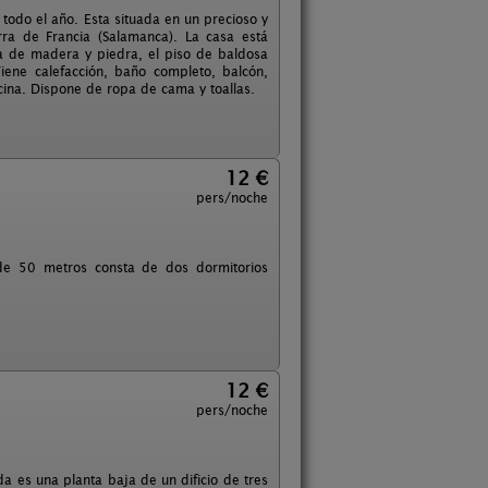
 todo el año. Esta situada en un precioso y
rra de Francia (Salamanca). La casa está
ada de madera y piedra, el piso de baldosa
iene calefacción, baño completo, balcón,
ina. Dispone de ropa de cama y toallas.
12 €
pers/noche
a de 50 metros consta de dos dormitorios
12 €
pers/noche
da es una planta baja de un dificio de tres