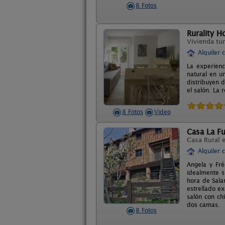
8 Fotos
Rurality H
Vivienda tur
Alquiler 
La experienc
natural en u
distribuyen 
el salón. La
8 Fotos
Video
Casa La F
Casa Rural 
Alquiler 
Angela y Fré
idealmente s
hora de Sala
estrellado e
salón con ch
dos camas.
8 Fotos