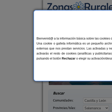
Busca por alojamiento
Alojamientos
>
Castilla y León
>
Salamanca
>
Casas Rurales cerca 
Bienvenid@ a la información básica sobre las cookies 
Una cookie o galleta informática es un pequeño archiv
externas que nos prestan servicios. Las activadas y n
activarás el resto de cookies (analíticas y publicita
pulsando el botón
Rechazar
o elegir su activación/de
lva
2-16 pers.
25 €
 La Sierra
El Refugio de Inma II
desde
ca)
San Martín del Castañar (Salamanca)
desd
Buscar
Comunidades:
Provincias/Islas: