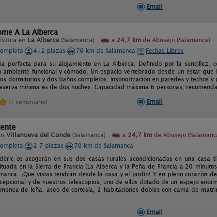
Email
ome A La Alberca
ística en
La Alberca
(Salamanca)
a
24,7 km
de Abusejo (Salamanca)
completo
4+2 plazas
76 km de Salamanca
Fechas Libres
ia perfecta para su alojamiento en La Alberca. Definido por la sencillez,
n ambiente funcional y cómodo. Un espacio vertebrado desde un estar que
dos dormitorios y dos baños completos. Insonorización en paredes y techos y
 reserva mínima es de dos noches. Capacidad máxima:6 personas, recomenda
Email
(1 comentario)
uente
en
Villanueva del Conde
(Salamanca)
a
24,7 km
de Abusejo (Salamanc
completo
2-7 plazas
70 km de Salamanca
déric os acogerán en sus dos casas rurales acondicionadas en una casa tí
ituada en la Sierra de Francia (La Alberca y la Peña de Francia a 20 minut
manca. ¡Que vistas tendrán desde la casa y el jardín! Y en pleno corazón de l
xcepcional y de nuestros telescopios, uno de ellos dotado de un espejo eno
imenea de leña, aseo de cortesía, 2 habitaciones dobles con cama de matri
Email