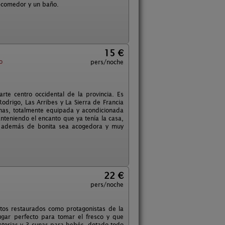
a-comedor y un baño.
15 €
o
pers/noche
te centro occidental de la provincia. Es
odrigo, Las Arribes y La Sierra de Francia
nas, totalmente equipada y acondicionada
teniendo el encanto que ya tenía la casa,
a además de bonita sea acogedora y muy
22 €
pers/noche
ntos restaurados como protagonistas de la
ugar perfecto para tomar el fresco y que
letorias y 3 cunas para bebés, dotado todo