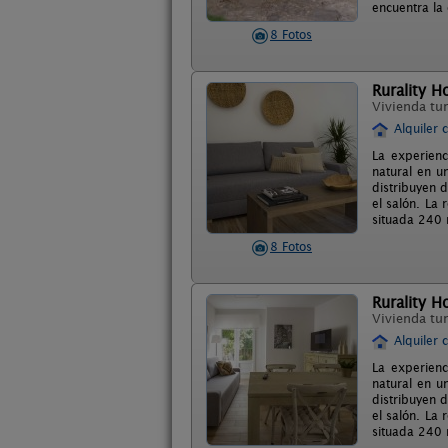
encuentra la
8 Fotos
Rurality H
Vivienda tur
Alquiler 
La experienc
natural en u
distribuyen 
el salón. La
situada 240 
8 Fotos
Rurality H
Vivienda tur
Alquiler 
La experienc
natural en u
distribuyen 
el salón. La
situada 240 