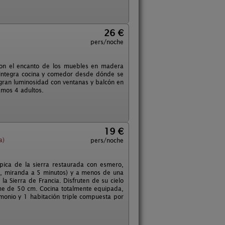
26 €
pers/noche
 con el encanto de los muebles en madera
 integra cocina y comedor desde dónde se
 gran luminosidad con ventanas y balcón en
mos 4 adultos.
19 €
a)
pers/noche
pica de la sierra restaurada con esmero,
os, miranda a 5 minutos) y a menos de una
a Sierra de Francia. Disfruten de su cielo
rme de 50 cm. Cocina totalmente equipada,
monio y 1 habitación triple compuesta por