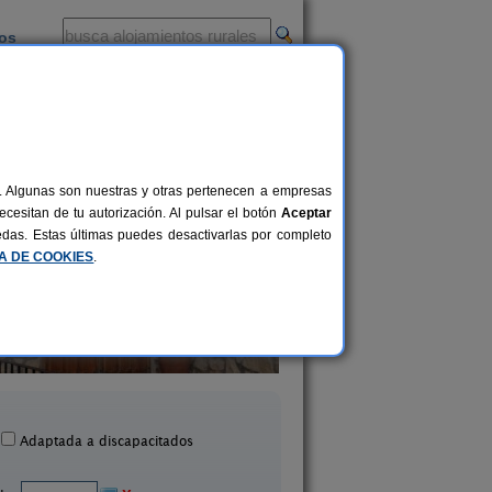
ios
-
al. Algunas son nuestras y otras pertenecen a empresas
cesitan de tu autorización. Al pulsar el botón
Aceptar
uedas. Estas últimas puedes desactivarlas por completo
CA DE COOKIES
.
otel Rural Valle Agadón
Aguamanil
10 pers.
25 €
Monsagro (Salamanca)
Villanueva del Conde (Sa
desde
Adaptada a discapacitados