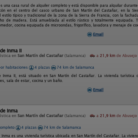
 una casa rural de alquiler completo y está disponible para alquilar durante
ncón en el centro del casco urbano de San Martín del Castañar, en la Sie
l estilo típico y tradicional de la zona de la Sierra de Francia, con la fach
cho de madera. Está amueblada al estilo rústico y totalmente equipada. T
medor, cocina equipada de microondas, frigorífico, lavadora y menaje de coc
Email
 de Inma II
ística en
San Martín del Castañar
(Salamanca)
a
21,9 km
de Abusejo
por habitaciones
4 plazas
74 km de Salamanca
e Inma II, está situado en San Martín del Castañar. La vivienda turístic
es, sala de estar, cocina y un baño.
Email
 de Inma
ística en
San Martín del Castañar
(Salamanca)
a
21,9 km
de Abusejo
completo
4 plazas
74 km de Salamanca
 Inma es una vivienda turística ubicada en San Martín del Castañar. La vivien