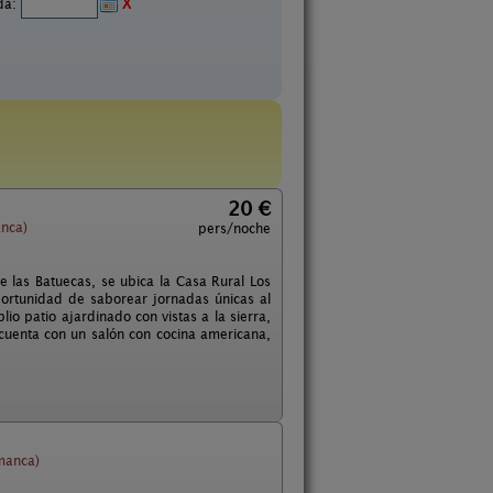
ida:
X
20 €
nca)
pers/noche
de las Batuecas, se ubica la Casa Rural Los
ortunidad de saborear jornadas únicas al
o patio ajardinado con vistas a la sierra,
 cuenta con un salón con cocina americana,
manca)