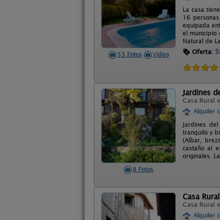
La casa tien
16 personas.
equipada ent
el municipio 
Natural de L
S
Oferta:
53 Fotos
Video
Jardines d
Casa Rural 
Alquiler 
Jardines de
tranquilo y b
(Albar, bre
castaño al e
originales. L
8 Fotos
Casa Rura
Casa Rural 
Alquiler 