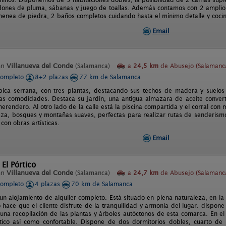
dones de pluma, sábanas y juego de toallas. Además contamos con 2 amplios
menea de piedra, 2 baños completos cuidando hasta el mínimo detalle y coci
Email
en
Villanueva del Conde
(Salamanca)
a
24,5 km
de Abusejo (Salamanc
completo
8+2 plazas
77 km de Salamanca
ípica serrana, con tres plantas, destacando sus techos de madera y suelos
las comodidades. Destaca su jardín, una antigua almazara de aceite converti
erendero. Al otro lado de la calle está la piscina compartida y el corral con
eza, bosques y montañas suaves, perfectas para realizar rutas de senderismo
con obras artísticas.
Email
 El Pórtico
en
Villanueva del Conde
(Salamanca)
a
24,7 km
de Abusejo (Salamanc
completo
4 plazas
70 km de Salamanca
 un alojamiento de alquiler completo. Está situado en plena naturaleza, en la
o hace que el cliente disfrute de la tranquilidad y armonía del lugar. dispo
una recopilación de las plantas y árboles autóctonos de esta comarca. En el 
tico así como confortable. Dispone de dos dormitorios dobles, cuarto de