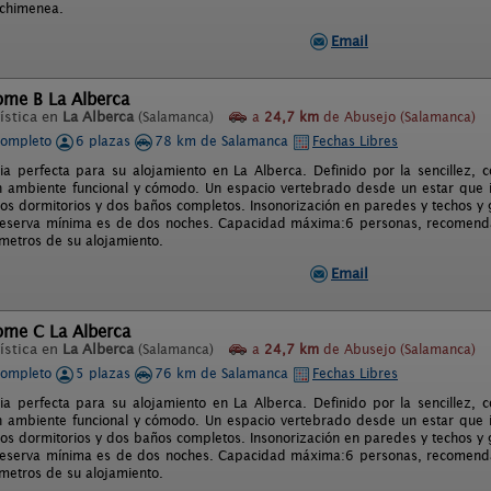
 chimenea.
Email
ome B La Alberca
ística en
La Alberca
(Salamanca)
a
24,7 km
de Abusejo (Salamanca)
completo
6 plazas
78 km de Salamanca
Fechas Libres
ia perfecta para su alojamiento en La Alberca. Definido por la sencillez,
n ambiente funcional y cómodo. Un espacio vertebrado desde un estar que
dos dormitorios y dos baños completos. Insonorización en paredes y techos y
 reserva mínima es de dos noches. Capacidad máxima:6 personas, recomendam
metros de su alojamiento.
Email
ome C La Alberca
ística en
La Alberca
(Salamanca)
a
24,7 km
de Abusejo (Salamanca)
completo
5 plazas
76 km de Salamanca
Fechas Libres
ia perfecta para su alojamiento en La Alberca. Definido por la sencillez,
n ambiente funcional y cómodo. Un espacio vertebrado desde un estar que
dos dormitorios y dos baños completos. Insonorización en paredes y techos y
 reserva mínima es de dos noches. Capacidad máxima:6 personas, recomendam
metros de su alojamiento.