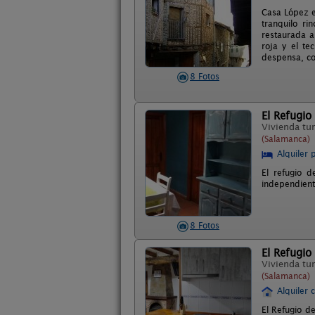
Casa López es
tranquilo ri
restaurada a
roja y el te
despensa, co
8 Fotos
El Refugio
Vivienda tur
(Salamanca)
Alquiler 
El refugio d
independient
8 Fotos
El Refugio
Vivienda tur
(Salamanca)
Alquiler 
El Refugio de