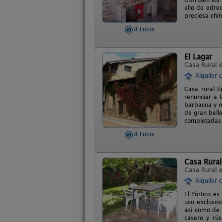
ello de edre
preciosa chi
8 Fotos
El Lagar
Casa Rural 
Alquiler 
Casa rural t
renunciar a 
barbacoa y m
de gran bell
completadas 
8 Fotos
Casa Rural
Casa Rural 
Alquiler 
El Pórtico es
uso exclusiv
así como de 
casero y rús