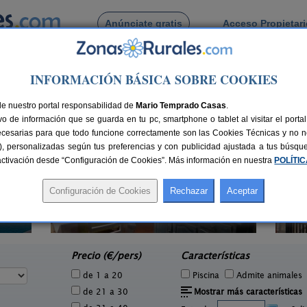
Anúnciate gratis
Acceso Propietar
Busca por pueblo
INFORMACIÓN BÁSICA SOBRE COOKIES
 Abusejo
de Abusejo
de nuestro portal responsabilidad de
Mario Temprado Casas
.
o de información que se guarda en tu pc, smartphone o tablet al visitar el port
ecesarias para que todo funcione correctamente son las Cookies Técnicas y no ne
rias), personalizadas según tus preferencias y con publicidad ajustada a tus búsq
sactivación desde “Configuración de Cookies”. Más información en nuestra
POLÍTI
Apartamentos Rurales Sierra de
30+2 pers.
20 €
Béjar
H
4 pers.
desde
12 €
Peñacaballera (Salamanca)
e
Precio (€/pers)
Características
de 1 a 20
Piscina
Admite animales
de 21 a 30
Mostrar más características