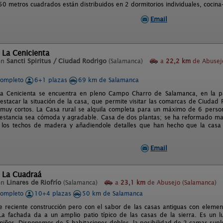
 50 metros cuadrados están distribuidos en 2 dormitorios individuales, cocin
Email
 La Cenicienta
en
Sancti Spiritus / Ciudad Rodrigo
(Salamanca)
a
22,2 km
de Abusej
completo
6+1 plazas
69 km de Salamanca
a Cenicienta se encuentra en pleno Campo Charro de Salamanca, en la par
estacar la situación de la casa, que permite visitar las comarcas de Ciudad R
 muy cortos. La Casa rural se alquila completa para un máximo de 6 perso
estancia sea cómoda y agradable. Casa de dos plantas; se ha reformado man
 los techos de madera y añadiendole detalles que han hecho que la cas
Email
 La Cuadraá
en
Linares de Riofrío
(Salamanca)
a
23,1 km
de Abusejo (Salamanca)
completo
10+4 plazas
50 km de Salamanca
e reciente construcción pero con el sabor de las casas antiguas con eleme
La fachada da a un amplio patio típico de las casas de la sierra. Es un l
s niños. Disponemos de 5 habitaciones dobles, la posibilidad de 2 camas sup