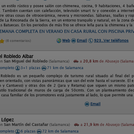
e un estilo rústico y posee salón con chimenea, cocina, 9 habitaciones, 4 ba
 También cuentan con calefacción, televisión smart tv y conexión a internet 
re otras cosas de vitrocerámica, nevera y microondas. Sábanas, toallas y ro
de La Rinconada de la Sierra, en un entorno tranquilo y natural, en la zona 
as Batuecas. En los periodos de más frio se ofrece leña para la chimenea y l
EMANA COMPLETA EN VERANO EN CASA RURAL CON PISCINA PRI
Web
Email
923..Ver teléfonos
(6 comentarios)
el Robledo Albar
en
San Miguel del Robledo
(Salamanca)
a
20,8 km
de Abusejo (Salama
completo
3+1 plazas
71 km de Salamanca
l Robledo es un pequeño complejo de turismo rural situado al final del 
ien orientado, con vistas panorámicas que van del este hasta el suroeste. El
zo y Cantueso) y otras dos de 2 (Jara y Retama) que siguen un mismo pat
stilo tradicional de muros de carga de 50cmts. Con un planteamiento dec
a casa familiar de los promotores está justamente al lado, lo que permite una
Email
l López
en
San Martín del Castañar
(Salamanca)
a
21,9 km
de Abusejo (Salama
completo
6 plazas
72 km de Salamanca