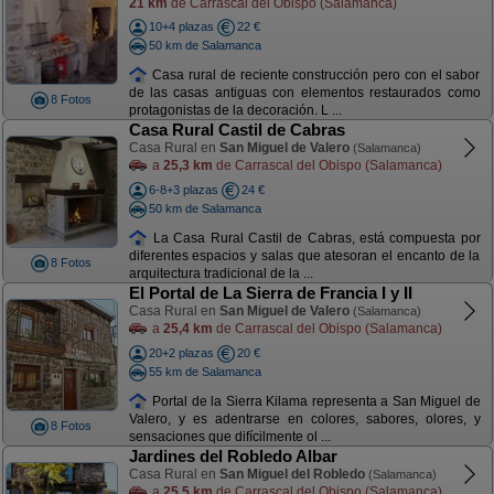
21 km
de Carrascal del Obispo (Salamanca)
10+4 plazas
22 €
50 km de Salamanca
Casa rural de reciente construcción pero con el sabor
de las casas antiguas con elementos restaurados como
8 Fotos
protagonistas de la decoración. L ...
Casa Rural Castil de Cabras
Casa Rural en
San Miguel de Valero
(Salamanca)
a
25,3 km
de Carrascal del Obispo (Salamanca)
6-8+3 plazas
24 €
50 km de Salamanca
La Casa Rural Castil de Cabras, está compuesta por
diferentes espacios y salas que atesoran el encanto de la
8 Fotos
arquitectura tradicional de la ...
El Portal de La Sierra de Francia I y II
Casa Rural en
San Miguel de Valero
(Salamanca)
a
25,4 km
de Carrascal del Obispo (Salamanca)
20+2 plazas
20 €
55 km de Salamanca
Portal de la Sierra Kilama representa a San Miguel de
Valero, y es adentrarse en colores, sabores, olores, y
8 Fotos
sensaciones que difícilmente ol ...
Jardines del Robledo Albar
Casa Rural en
San Miguel del Robledo
(Salamanca)
a
25,5 km
de Carrascal del Obispo (Salamanca)