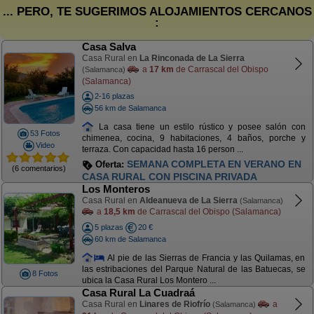
... PERO, TE SUGERIMOS ALOJAMIENTOS CERCANOS
:
Casa Salva
Casa Rural en
La Rinconada de La Sierra
a
17 km
de Carrascal del Obispo
(Salamanca)
(Salamanca)
2-16 plazas
56 km de Salamanca
La casa tiene un estilo rústico y posee salón con
53 Fotos
chimenea, cocina, 9 habitaciones, 4 baños, porche y
Video
terraza. Con capacidad hasta 16 person ...
SEMANA COMPLETA EN VERANO EN
Oferta:
(6 comentarios)
CASA RURAL CON PISCINA PRIVADA
Los Monteros
Casa Rural en
Aldeanueva de La Sierra
(Salamanca)
a
18,5 km
de Carrascal del Obispo (Salamanca)
5 plazas
20 €
60 km de Salamanca
Al pie de las Sierras de Francia y las Quilamas, en
las estribaciones del Parque Natural de las Batuecas, se
8 Fotos
ubica la Casa Rural Los Montero ...
Casa Rural La Cuadraá
Casa Rural en
Linares de Riofrío
a
(Salamanca)