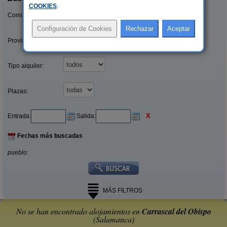
COOKIES
.
Comunidades:
Provincias/Islas:
Tipo alquiler:
Plazas:
X
Entrada:
Salida:
Fechas más buscadas
pueblo:
MÁS FILTROS
No se han encontrado alojamientos en
Carrascal del Obispo
(Salamanca)