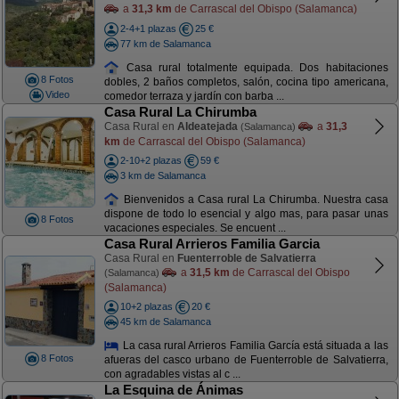
a
31,3 km
de Carrascal del Obispo (Salamanca)
2-4+1 plazas
25 €
77 km de Salamanca
Casa rural totalmente equipada. Dos habitaciones
8 Fotos
dobles, 2 baños completos, salón, cocina tipo americana,
Video
comedor terraza y jardín con barba ...
Casa Rural La Chirumba
Casa Rural en
Aldeatejada
a
31,3
(Salamanca)
km
de Carrascal del Obispo (Salamanca)
2-10+2 plazas
59 €
3 km de Salamanca
Bienvenidos a Casa rural La Chirumba. Nuestra casa
dispone de todo lo esencial y algo mas, para pasar unas
8 Fotos
vacaciones especiales. Se encuent ...
Casa Rural Arrieros Familia Garcia
Casa Rural en
Fuenterroble de Salvatierra
a
31,5 km
de Carrascal del Obispo
(Salamanca)
(Salamanca)
10+2 plazas
20 €
45 km de Salamanca
La casa rural Arrieros Familia García está situada a las
8 Fotos
afueras del casco urbano de Fuenterroble de Salvatierra,
con agradables vistas al c ...
La Esquina de Ánimas