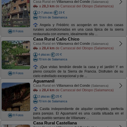
Casa Rural en
Villanueva del Conde
(Salamanca)
a
28,3 km
de Carrascal del Obispo (Salamanca)
2-7 plazas
19 €
70 km de Salamanca
Angela y Frédéric os acogerán en sus dos casas
rurales acondicionadas en una casa típica de la sierra
8 Fotos
restaurada con esmero, idealmente situ ...
Casa Rural Caño Chico
Casa Rural en
Villanueva del Conde
(Salamanca)
a
28,4 km
de Carrascal del Obispo (Salamanca)
4 plazas
20 €
70 km de Salamanca
¡Que vistas tendrán desde la casa y el jardín! Y en
pleno corazón de la Sierra de Francia. Disfruten de su
8 Fotos
cielo estrellado excepcional y de ...
Aguamanil
Casa Rural en
Villanueva del Conde
(Salamanca)
a
28,4 km
de Carrascal del Obispo (Salamanca)
2 plazas
25 €
70 km de Salamanca
Casita independiente de alquiler completo, perfecta
para parejas. El Aguamanil es una casita situada en el
8 Fotos
bello pueblo serrano de Villanuev ...
Casa Rural Castellana