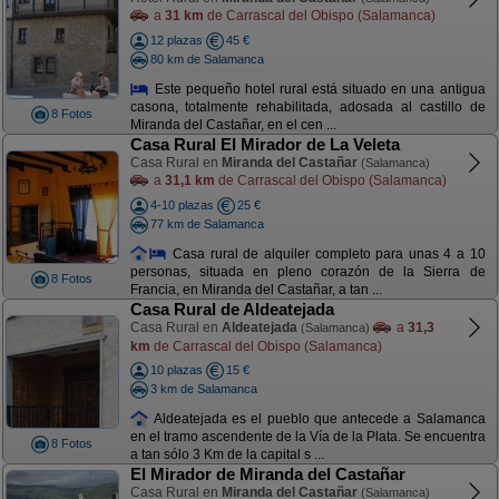
a
31 km
de Carrascal del Obispo (Salamanca)
12 plazas
45 €
80 km de Salamanca
Este pequeño hotel rural está situado en una antigua
casona, totalmente rehabilitada, adosada al castillo de
8 Fotos
Miranda del Castañar, en el cen ...
Casa Rural El Mirador de La Veleta
Casa Rural en
Miranda del Castañar
(Salamanca)
a
31,1 km
de Carrascal del Obispo (Salamanca)
4-10 plazas
25 €
77 km de Salamanca
Casa rural de alquiler completo para unas 4 a 10
personas, situada en pleno corazón de la Sierra de
8 Fotos
Francia, en Miranda del Castañar, a tan ...
Casa Rural de Aldeatejada
Casa Rural en
Aldeatejada
a
31,3
(Salamanca)
km
de Carrascal del Obispo (Salamanca)
10 plazas
15 €
3 km de Salamanca
Aldeatejada es el pueblo que antecede a Salamanca
en el tramo ascendente de la Vía de la Plata. Se encuentra
8 Fotos
a tan sólo 3 Km de la capital s ...
El Mirador de Miranda del Castañar
Casa Rural en
Miranda del Castañar
(Salamanca)