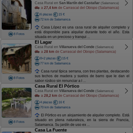
Casa Rural en
San Martín del Castañar
(Salamanca)
a
27,4 km
de Carrascal del Obispo (Salamanca)
6 plazas
15 €
72 km de Salamanca
Casa López es una casa rural de alquiler completo y
está disponible para alquilar durante todo el año. Esta
8 Fotos
situada en un precioso y tranqui ...
El Lagar
Casa Rural en
Villanueva del Conde
(Salamanca)
a
28 km
de Carrascal del Obispo (Salamanca)
8+2 plazas
15 €
77 km de Salamanca
Casa rural típica serrana, con tres plantas, destacando
sus techos de madera y suelos de barro que le dan el
8 Fotos
sabor rústico sin renunciar a l ...
Casa Rural El Pórtico
Casa Rural en
Villanueva del Conde
(Salamanca)
a
28,2 km
de Carrascal del Obispo (Salamanca)
4 plazas
16 €
70 km de Salamanca
El Pórtico es un alojamiento de alquiler completo. Está
situado en plena naturaleza, en la sierra de Francia,
8 Fotos
Salamanca. Su jardín de uso ex ...
Casa La Fuente