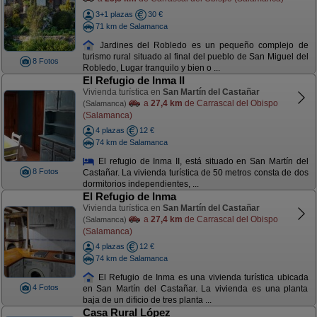
3+1 plazas
30 €
71 km de Salamanca
Jardines del Robledo es un pequeño complejo de
turismo rural situado al final del pueblo de San Miguel del
8 Fotos
Robledo, Lugar tranquilo y bien o ...
El Refugio de Inma II
Vivienda turística en
San Martín del Castañar
a
27,4 km
de Carrascal del Obispo
(Salamanca)
(Salamanca)
4 plazas
12 €
74 km de Salamanca
El refugio de Inma II, está situado en San Martín del
8 Fotos
Castañar. La vivienda turística de 50 metros consta de dos
dormitorios independientes, ...
El Refugio de Inma
Vivienda turística en
San Martín del Castañar
a
27,4 km
de Carrascal del Obispo
(Salamanca)
(Salamanca)
4 plazas
12 €
74 km de Salamanca
El Refugio de Inma es una vivienda turística ubicada
4 Fotos
en San Martín del Castañar. La vivienda es una planta
baja de un dificio de tres planta ...
Casa Rural López