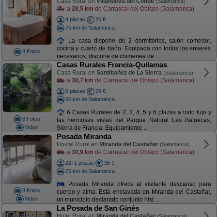
Casa Rural en
Villanueva del Conde
(Salamanca)
a
28,5 km
de Carrascal del Obispo (Salamanca)
4 plazas
20 €
75 km de Salamanca
La casa dispone de 2 dormitorios, salón comedor,
cocina y cuarto de baño. Equipada con todos los enseres
8 Fotos
necesarios, dispone de chimenea de ...
Casas Rurales Francia-Quilamas
Casa Rural en
Santibañez de La Sierra
(Salamanca)
a
30,7 km
de Carrascal del Obispo (Salamanca)
6 plazas
29 €
60 km de Salamanca
6 Casas Rurales de 2, 3, 4, 5 y 6 plazas a todo lujo y
8 Fotos
las hermosas vistas del Parque Natural Las Batuecas,
Video
Sierra de Francia. Equipamiento ...
Posada Miranda
Hostal Rural en
Miranda del Castañar
(Salamanca)
a
30,9 km
de Carrascal del Obispo (Salamanca)
22+1 plazas
35 €
75 km de Salamanca
Posada Miranda ofrece al visitante descanso para
8 Fotos
cuerpo y alma. Está enclavada en Miranda del Castañar,
Video
un municipio declarado conjunto hist ...
La Posada de San Ginés
Hotel Rural en
Miranda del Castañar
(Salamanca)