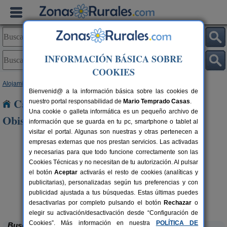
INFORMACIÓN BÁSICA SOBRE
COOKIES
Alojamientos
>
Castilla y León
>
Salamanca
> Carrascal del Obispo
Bienvenid@ a la información básica sobre las cookies de
Casas Rurales cerca de Carrascal del
nuestro portal responsabilidad de
Mario Temprado Casas
.
Una cookie o galleta informática es un pequeño archivo de
Obispo
información que se guarda en tu pc, smartphone o tablet al
visitar el portal. Algunas son nuestras y otras pertenecen a
empresas externas que nos prestan servicios. Las activadas
y necesarias para que todo funcione correctamente son las
Cookies Técnicas y no necesitan de tu autorización. Al pulsar
el botón
Aceptar
activarás el resto de cookies (analíticas y
publicitarias), personalizadas según tus preferencias y con
rs.
 €
publicidad ajustada a tus búsquedas. Estas últimas puedes
CRT El Convento
19+2 pers.
12 €
El Bodón (Salamanca)
desde
desactivarlas por completo pulsando el botón
Rechazar
o
elegir su activación/desactivación desde “Configuración de
Cookies”. Más información en nuestra
POLÍTICA DE
Buscar