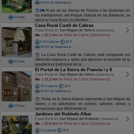
60 km de Salamanca
Al pie de las Sierras de Francia y las Quilamas, en
las estribaciones del Parque Natural de las Batuecas, se
8 Fotos
ubica la Casa Rural Los Montero ...
Casa Rural Castil de Cabras
Casa Rural en
San Miguel de Valero
(Salamanca)
a
21,1 km
de Peña de Cabra (Salamanca)
6-8+3 plazas
24 €
50 km de Salamanca
La Casa Rural Castil de Cabras, está compuesta por
diferentes espacios y salas que atesoran el encanto de la
8 Fotos
arquitectura tradicional de la ...
El Portal de La Sierra de Francia I y II
Casa Rural en
San Miguel de Valero
(Salamanca)
a
21,2 km
de Peña de Cabra (Salamanca)
20+2 plazas
20 €
55 km de Salamanca
Portal de la Sierra Kilama representa a San Miguel de
Valero, y es adentrarse en colores, sabores, olores, y
8 Fotos
sensaciones que difícilmente ol ...
Jardines del Robledo Albar
Casa Rural en
San Miguel del Robledo
(Salamanca)
a
23,8 km
de Peña de Cabra (Salamanca)
3+1 plazas
30 €