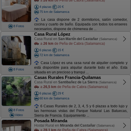
a
26 km
de Peña de Cabra (Salamanca)
4 plazas
20 €
75 km de Salamanca
La casa dispone de 2 dormitorios, salón comedor,
cocina y cuarto de baño. Equipada con todos los enseres
8 Fotos
necesarios, dispone de chimenea de ...
Casa Rural López
Casa Rural en
San Martín del Castañar
(Salamanca)
a
26 km
de Peña de Cabra (Salamanca)
6 plazas
15 €
72 km de Salamanca
Casa López es una casa rural de alquiler completo y
está disponible para alquilar durante todo el año. Esta
8 Fotos
situada en un precioso y tranqui ...
Casas Rurales Francia-Quilamas
Casa Rural en
Santibañez de La Sierra
(Salamanca)
a
26,5 km
de Peña de Cabra (Salamanca)
6 plazas
29 €
60 km de Salamanca
6 Casas Rurales de 2, 3, 4, 5 y 6 plazas a todo lujo y
8 Fotos
las hermosas vistas del Parque Natural Las Batuecas,
Video
Sierra de Francia. Equipamiento ...
Posada Miranda
Hostal Rural en
Miranda del Castañar
(Salamanca)
a
28,1 km
de Peña de Cabra (Salamanca)