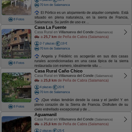
70 km de Salamanca
El Pórtico es un alojamiento de alquiler completo. Está
situado en plena naturaleza, en la sierra de Francia,
8 Fotos
Salamanca. Su jardín de uso ex ...
Casa La Fuente
Casa Rural en
Villanueva del Conde
(Salamanca)
a
25,7 km
de Peña de Cabra (Salamanca)
2-7 plazas
19 €
70 km de Salamanca
Angela y Frédéric os acogerán en sus dos casas
rurales acondicionadas en una casa típica de la sierra
8 Fotos
restaurada con esmero, idealmente situ ...
Casa Rural Caño Chico
Casa Rural en
Villanueva del Conde
(Salamanca)
a
25,8 km
de Peña de Cabra (Salamanca)
4 plazas
20 €
70 km de Salamanca
¡Que vistas tendrán desde la casa y el jardín! Y en
pleno corazón de la Sierra de Francia. Disfruten de su
8 Fotos
cielo estrellado excepcional y de ...
Aguamanil
Casa Rural en
Villanueva del Conde
(Salamanca)
a
25,8 km
de Peña de Cabra (Salamanca)
2 plazas
25 €