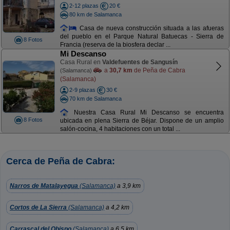
2-12 plazas
20 €
80 km de Salamanca
Casa de nueva construcción situada a las afueras
del pueblo en el Parque Natural Batuecas - Sierra de
8 Fotos
Francia (reserva de la biosfera declar ...
Mi Descanso
Casa Rural en
Valdefuentes de Sangusín
a
30,7 km
de Peña de Cabra
(Salamanca)
(Salamanca)
2-9 plazas
30 €
70 km de Salamanca
Nuestra Casa Rural Mi Descanso se encuentra
8 Fotos
ubicada en plena Sierra de Béjar. Dispone de un amplio
salón-cocina, 4 habitaciones con un total ...
Cerca de Peña de Cabra:
Narros de Matalayegua
(Salamanca)
a 3,9 km
Cortos de La Sierra
(Salamanca)
a 4,2 km
Carrascal del Obispo
(Salamanca)
a 6,5 km