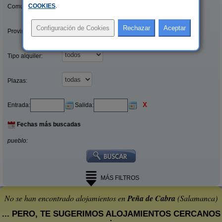
COOKIES
.
Comunidades:
Provincias/Islas:
Tipo alquiler:
Plazas:
X
Entrada:
Salida:
Fechas más buscadas
pueblo:
MÁS FILTROS
No se han encontrado alojamientos en
Peña de Cabra
(Salamanca)
... PERO, TE SUGERIMOS ALOJAMIENTOS CERCANOS
: