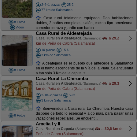
2-4+1 plazas
25 €
77 km de Salamanca
Casa rural totalmente equipada. Dos habitaciones
8 Fotos
dobles, 2 baños completos, salón, cocina tipo americana,
Video
comedor terraza y jardín con barba ...
Casa Rural de Aldeatejada
Casa Rural en
Aldeatejada
a
29,2
(Salamanca)
km
de Peña de Cabra (Salamanca)
10 plazas
15 €
3 km de Salamanca
Aldeatejada es el pueblo que antecede a Salamanca
en el tramo ascendente de la Vía de la Plata. Se encuentra
8 Fotos
a tan sólo 3 Km de la capital s ...
Casa Rural La Chirumba
Casa Rural en
Aldeatejada
a
29,3
(Salamanca)
km
de Peña de Cabra (Salamanca)
2-10+2 plazas
59 €
3 km de Salamanca
Bienvenidos a Casa rural La Chirumba. Nuestra casa
dispone de todo lo esencial y algo mas, para pasar unas
8 Fotos
vacaciones especiales. Se encuent ...
Amelia I y II
Casa Rural en
Cepeda
a
30,6 km
de
(Salamanca)
Peña de Cabra (Salamanca)