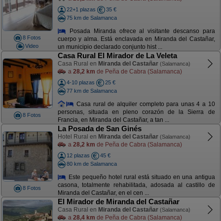
22+1 plazas
35 €
75 km de Salamanca
Posada Miranda ofrece al visitante descanso para
8 Fotos
cuerpo y alma. Está enclavada en Miranda del Castañar,
Video
un municipio declarado conjunto hist ...
Casa Rural El Mirador de La Veleta
Casa Rural en
Miranda del Castañar
(Salamanca)
a
28,2 km
de Peña de Cabra (Salamanca)
4-10 plazas
25 €
77 km de Salamanca
Casa rural de alquiler completo para unas 4 a 10
personas, situada en pleno corazón de la Sierra de
8 Fotos
Francia, en Miranda del Castañar, a tan ...
La Posada de San Ginés
Hotel Rural en
Miranda del Castañar
(Salamanca)
a
28,2 km
de Peña de Cabra (Salamanca)
12 plazas
45 €
80 km de Salamanca
Este pequeño hotel rural está situado en una antigua
casona, totalmente rehabilitada, adosada al castillo de
8 Fotos
Miranda del Castañar, en el cen ...
El Mirador de Miranda del Castañar
Casa Rural en
Miranda del Castañar
(Salamanca)
a
28,4 km
de Peña de Cabra (Salamanca)