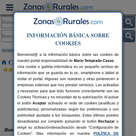
INFORMACIÓN BÁSICA SOBRE
COOKIES
Alojamientos
>
Castilla y León
>
Salamanca
> Peña de Cabra
Bienvenid@ a la información básica sobre las cookies de
Casas Rurales cerca de Peña de Cabra
nuestro portal responsabilidad de
Mario Temprado Casas
.
Una cookie o galleta informática es un pequeño archivo de
información que se guarda en tu pc, smartphone o tablet al
visitar el portal. Algunas son nuestras y otras pertenecen a
empresas externas que nos prestan servicios. Las activadas
y necesarias para que todo funcione correctamente son las
Cookies Técnicas y no necesitan de tu autorización. Al pulsar
el botón
Aceptar
activarás el resto de cookies (analíticas y
rs.
publicitarias), personalizadas según tus preferencias y con
 €
El Gorgocil
2-8+1 pers.
25 €
publicidad ajustada a tus búsquedas. Estas últimas puedes
Puente del Congosto (Salamanca)
desde
desactivarlas por completo pulsando el botón
Rechazar
o
elegir su activación/desactivación desde “Configuración de
Buscar
Cookies”. Más información en nuestra
POLÍTICA DE