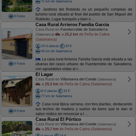
71 km de Salamanca
Jardines del Robledo es un pequeño complejo de
turismo rural situado al final del pueblo de San Miguel del
8 Fotos
Robledo, Lugar tranquilo y bien o ...
Casa Rural Arrieros Familia Garcia
Casa Rural en
Fuenterroble de Salvatierra
a
25,2 km
de Peña de Cabra
(Salamanca)
(Salamanca)
10+2 plazas
20 €
45 km de Salamanca
La casa rural Arrieros Familia García está situada a las
8 Fotos
afueras del casco urbano de Fuenterroble de Salvatierra,
con agradables vistas al c ...
El Lagar
Casa Rural en
Villanueva del Conde
(Salamanca)
a
25,5 km
de Peña de Cabra (Salamanca)
8+2 plazas
15 €
77 km de Salamanca
Casa rural típica serrana, con tres plantas, destacando
sus techos de madera y suelos de barro que le dan el
8 Fotos
sabor rústico sin renunciar a l ...
Casa Rural El Pórtico
Casa Rural en
Villanueva del Conde
(Salamanca)
a
25,7 km
de Peña de Cabra (Salamanca)
4 plazas
16 €