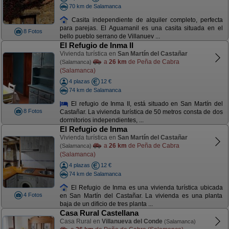
70 km de Salamanca
Casita independiente de alquiler completo, perfecta
para parejas. El Aguamanil es una casita situada en el
8 Fotos
bello pueblo serrano de Villanuev ...
El Refugio de Inma II
Vivienda turística en
San Martín del Castañar
a
26 km
de Peña de Cabra
(Salamanca)
(Salamanca)
4 plazas
12 €
74 km de Salamanca
El refugio de Inma II, está situado en San Martín del
8 Fotos
Castañar. La vivienda turística de 50 metros consta de dos
dormitorios independientes, ...
El Refugio de Inma
Vivienda turística en
San Martín del Castañar
a
26 km
de Peña de Cabra
(Salamanca)
(Salamanca)
4 plazas
12 €
74 km de Salamanca
El Refugio de Inma es una vivienda turística ubicada
4 Fotos
en San Martín del Castañar. La vivienda es una planta
baja de un dificio de tres planta ...
Casa Rural Castellana
Casa Rural en
Villanueva del Conde
(Salamanca)