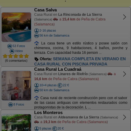
Casa Salva
Casa Rural en
La Rinconada de La Sierra
a
15,4 km
de Peña de Cabra
(Salamanca)
(Salamanca)
2-16 plazas
56 km de Salamanca
La casa tiene un estilo rústico y posee salón con
53 Fotos
chimenea, cocina, 9 habitaciones, 4 baños, porche y
Video
terraza. Con capacidad hasta 16 person ...
SEMANA COMPLETA EN VERANO EN
Oferta:
(6 comentarios)
CASA RURAL CON PISCINA PRIVADA
Casa Rural La Cuadraá
Casa Rural en
Linares de Riofrío
a
(Salamanca)
16,6 km
de Peña de Cabra (Salamanca)
10+4 plazas
22 €
50 km de Salamanca
Casa rural de reciente construcción pero con el sabor
de las casas antiguas con elementos restaurados como
8 Fotos
protagonistas de la decoración. L ...
Los Monteros
Casa Rural en
Aldeanueva de La Sierra
(Salamanca)
a
19,3 km
de Peña de Cabra (Salamanca)
5 plazas
20 €