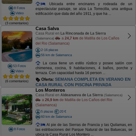
Ubicada entre encinares y rodeada de un
8 Fotos
espectacular paisaje, se alza La Torrecilla, una antigua
Video
edificación que data del año 1911, y que ha ...
(3 comentarios)
Casa Salva
Casa Rural en
La Rinconada de La Sierra
a
24,7 km
de Matilla de Los Caños
(Salamanca)
del Rio (Salamanca)
2-16 plazas
56 km de Salamanca
La casa tiene un estilo rústico y posee salón con
53 Fotos
chimenea, cocina, 9 habitaciones, 4 baños, porche y
Video
terraza. Con capacidad hasta 16 person ...
SEMANA COMPLETA EN VERANO EN
Oferta:
(6 comentarios)
CASA RURAL CON PISCINA PRIVADA
Los Monteros
Casa Rural en
Aldeanueva de La Sierra
(Salamanca)
a
26,9 km
de Matilla de Los Caños del Rio
(Salamanca)
5 plazas
20 €
60 km de Salamanca
Al pie de las Sierras de Francia y las Quilamas, en
8 Fotos
las estribaciones del Parque Natural de las Batuecas, se
ubica la Casa Rural Los Montero ...