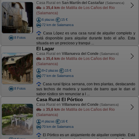
Casa Rural en
San Martín del Castañar
(Salamanca)
a
35,4 km
de Matilla de Los Caños del Rio
(Salamanca)
6 plazas
15 €
72 km de Salamanca
Casa López es una casa rural de alquiler completo y
8 Fotos
está disponible para alquilar durante todo el año. Esta
situada en un precioso y tranqui ...
El Lagar
Casa Rural en
Villanueva del Conde
(Salamanca)
a
35,4 km
de Matilla de Los Caños del Rio
(Salamanca)
8+2 plazas
15 €
77 km de Salamanca
Casa rural típica serrana, con tres plantas, destacando
8 Fotos
sus techos de madera y suelos de barro que le dan el
sabor rústico sin renunciar a l ...
Casa Rural El Pórtico
Casa Rural en
Villanueva del Conde
(Salamanca)
a
35,6 km
de Matilla de Los Caños del Rio
(Salamanca)
4 plazas
16 €
70 km de Salamanca
El Pórtico es un alojamiento de alquiler completo. Está