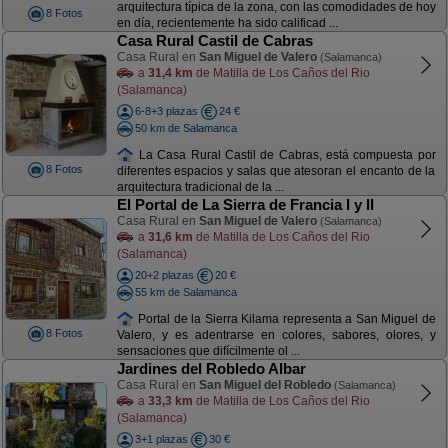
arquitectura típica de la zona, con las comodidades de hoy
8 Fotos
en día, recientemente ha sido calificad ...
Casa Rural Castil de Cabras
Casa Rural en
San Miguel de Valero
(Salamanca)
a
31,4 km
de Matilla de Los Caños del Rio
(Salamanca)
6-8+3 plazas
24 €
50 km de Salamanca
La Casa Rural Castil de Cabras, está compuesta por
8 Fotos
diferentes espacios y salas que atesoran el encanto de la
arquitectura tradicional de la ...
El Portal de La Sierra de Francia I y II
Casa Rural en
San Miguel de Valero
(Salamanca)
a
31,6 km
de Matilla de Los Caños del Rio
(Salamanca)
20+2 plazas
20 €
55 km de Salamanca
Portal de la Sierra Kilama representa a San Miguel de
8 Fotos
Valero, y es adentrarse en colores, sabores, olores, y
sensaciones que difícilmente ol ...
Jardines del Robledo Albar
Casa Rural en
San Miguel del Robledo
(Salamanca)
a
33,3 km
de Matilla de Los Caños del Rio
(Salamanca)
3+1 plazas
30 €