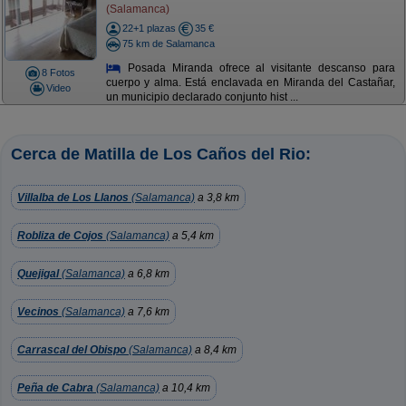
(Salamanca)
22+1 plazas
35 €
75 km de Salamanca
Posada Miranda ofrece al visitante descanso para
8 Fotos
cuerpo y alma. Está enclavada en Miranda del Castañar,
Video
un municipio declarado conjunto hist ...
Cerca de Matilla de Los Caños del Rio:
Villalba de Los Llanos
(Salamanca)
a 3,8 km
Robliza de Cojos
(Salamanca)
a 5,4 km
Quejigal
(Salamanca)
a 6,8 km
Vecinos
(Salamanca)
a 7,6 km
Carrascal del Obispo
(Salamanca)
a 8,4 km
Peña de Cabra
(Salamanca)
a 10,4 km