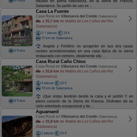
8 Fotos
situado en plena naturaleza, en la sierra de Francia,
Salamanca. Su jardín de uso ex ...
Casa La Fuente
Casa Rural en
Villanueva del Conde
(Salamanca)
a
35,7 km
de Matilla de Los Caños del Rio
(Salamanca)
2-7 plazas
19 €
70 km de Salamanca
Angela y Frédéric os acogerán en sus dos casas
8 Fotos
rurales acondicionadas en una casa típica de la sierra
restaurada con esmero, idealmente situ ...
Casa Rural Caño Chico
Casa Rural en
Villanueva del Conde
(Salamanca)
a
35,8 km
de Matilla de Los Caños del Rio
(Salamanca)
4 plazas
20 €
70 km de Salamanca
¡Que vistas tendrán desde la casa y el jardín! Y en
8 Fotos
pleno corazón de la Sierra de Francia. Disfruten de su
cielo estrellado excepcional y de ...
Aguamanil
Casa Rural en
Villanueva del Conde
(Salamanca)
a
35,8 km
de Matilla de Los Caños del Rio
(Salamanca)
2 plazas
25 €