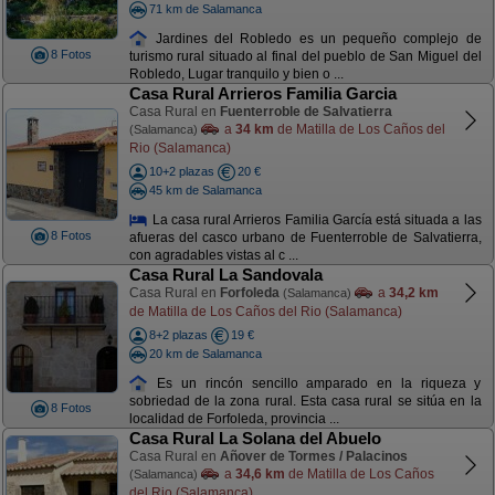
71 km de Salamanca
Jardines del Robledo es un pequeño complejo de
8 Fotos
turismo rural situado al final del pueblo de San Miguel del
Robledo, Lugar tranquilo y bien o ...
Casa Rural Arrieros Familia Garcia
Casa Rural en
Fuenterroble de Salvatierra
a
34 km
de Matilla de Los Caños del
(Salamanca)
Rio (Salamanca)
10+2 plazas
20 €
45 km de Salamanca
La casa rural Arrieros Familia García está situada a las
8 Fotos
afueras del casco urbano de Fuenterroble de Salvatierra,
con agradables vistas al c ...
Casa Rural La Sandovala
Casa Rural en
Forfoleda
a
34,2 km
(Salamanca)
de Matilla de Los Caños del Rio (Salamanca)
8+2 plazas
19 €
20 km de Salamanca
Es un rincón sencillo amparado en la riqueza y
sobriedad de la zona rural. Esta casa rural se sitúa en la
8 Fotos
localidad de Forfoleda, provincia ...
Casa Rural La Solana del Abuelo
Casa Rural en
Añover de Tormes / Palacinos
a
34,6 km
de Matilla de Los Caños
(Salamanca)
del Rio (Salamanca)