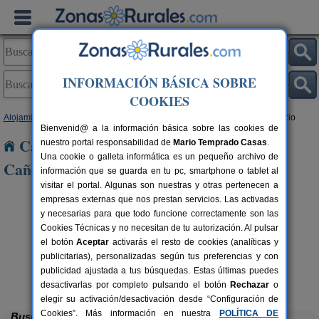
INFORMACIÓN BÁSICA SOBRE
COOKIES
Alojamientos
>
Castilla y León
>
Salamanca
> Matilla de Los Caños del Rio
Bienvenid@ a la información básica sobre las cookies de
Casas Rurales cerca de Matilla de Los
nuestro portal responsabilidad de
Mario Temprado Casas
.
Una cookie o galleta informática es un pequeño archivo de
Caños del Rio
información que se guarda en tu pc, smartphone o tablet al
visitar el portal. Algunas son nuestras y otras pertenecen a
empresas externas que nos prestan servicios. Las activadas
y necesarias para que todo funcione correctamente son las
Cookies Técnicas y no necesitan de tu autorización. Al pulsar
el botón
Aceptar
activarás el resto de cookies (analíticas y
publicitarias), personalizadas según tus preferencias y con
rs.
 €
publicidad ajustada a tus búsquedas. Estas últimas puedes
La Casa Vieja de Teresa
4-6+3 pers.
32 €
Puerto de Béjar (Salamanca)
A
desde
desactivarlas por completo pulsando el botón
Rechazar
o
elegir su activación/desactivación desde “Configuración de
Cookies”. Más información en nuestra
POLÍTICA DE
Buscar