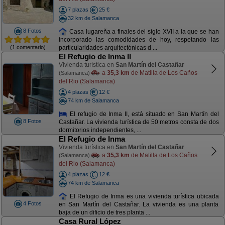
7 plazas
25 €
32 km de Salamanca
8 Fotos
Casa lugareña a finales del siglo XVII a la que se han
incorporado las comodidades de hoy, respetando las
(1 comentario)
particularidades arquitectónicas d ...
El Refugio de Inma II
Vivienda turística en
San Martín del Castañar
a
35,3 km
de Matilla de Los Caños
(Salamanca)
del Rio (Salamanca)
4 plazas
12 €
74 km de Salamanca
El refugio de Inma II, está situado en San Martín del
8 Fotos
Castañar. La vivienda turística de 50 metros consta de dos
dormitorios independientes, ...
El Refugio de Inma
Vivienda turística en
San Martín del Castañar
a
35,3 km
de Matilla de Los Caños
(Salamanca)
del Rio (Salamanca)
4 plazas
12 €
74 km de Salamanca
El Refugio de Inma es una vivienda turística ubicada
4 Fotos
en San Martín del Castañar. La vivienda es una planta
baja de un dificio de tres planta ...
Casa Rural López