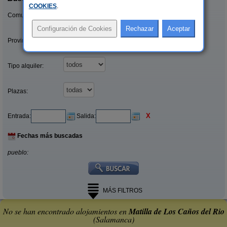
COOKIES
.
Comunidades:
Provincias/Islas:
Tipo alquiler:
Plazas:
X
Entrada:
Salida:
Fechas más buscadas
pueblo:
MÁS FILTROS
No se han encontrado alojamientos en
Matilla de Los Caños del Rio
(Salamanca)