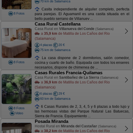
70 km de Salamanca
Casita independiente de alquiler completo, perfecta
8 Fotos
para parejas. El Aguamanil es una casita situada en el
bello pueblo serrano de Villanuev ...
Casa Rural Castellana
Casa Rural en
Villanueva del Conde
(Salamanca)
a
35,9 km
de Matilla de Los Caños del Rio
(Salamanca)
4 plazas
20 €
75 km de Salamanca
La casa dispone de 2 dormitorios, salón comedor,
8 Fotos
cocina y cuarto de baño. Equipada con todos los enseres
necesarios, dispone de chimenea de ...
Casas Rurales Francia-Quilamas
Casa Rural en
Santibañez de La Sierra
(Salamanca)
a
36,9 km
de Matilla de Los Caños del Rio
(Salamanca)
6 plazas
29 €
60 km de Salamanca
6 Casas Rurales de 2, 3, 4, 5 y 6 plazas a todo lujo y
8 Fotos
las hermosas vistas del Parque Natural Las Batuecas,
Video
Sierra de Francia. Equipamiento ...
Posada Miranda
Hostal Rural en
Miranda del Castañar
(Salamanca)
a
38,2 km
de Matilla de Los Caños del Rio