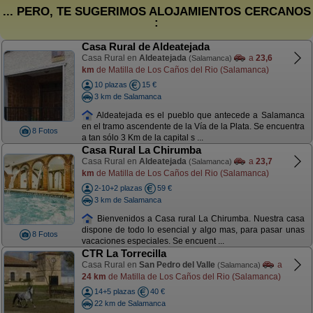
... PERO, TE SUGERIMOS ALOJAMIENTOS CERCANOS
:
Casa Rural de Aldeatejada
Casa Rural en
Aldeatejada
a
23,6
(Salamanca)
km
de Matilla de Los Caños del Rio (Salamanca)
10 plazas
15 €
3 km de Salamanca
Aldeatejada es el pueblo que antecede a Salamanca
en el tramo ascendente de la Vía de la Plata. Se encuentra
8 Fotos
a tan sólo 3 Km de la capital s ...
Casa Rural La Chirumba
Casa Rural en
Aldeatejada
a
23,7
(Salamanca)
km
de Matilla de Los Caños del Rio (Salamanca)
2-10+2 plazas
59 €
3 km de Salamanca
Bienvenidos a Casa rural La Chirumba. Nuestra casa
dispone de todo lo esencial y algo mas, para pasar unas
8 Fotos
vacaciones especiales. Se encuent ...
CTR La Torrecilla
Casa Rural en
San Pedro del Valle
a
(Salamanca)
24 km
de Matilla de Los Caños del Rio (Salamanca)
14+5 plazas
40 €
22 km de Salamanca