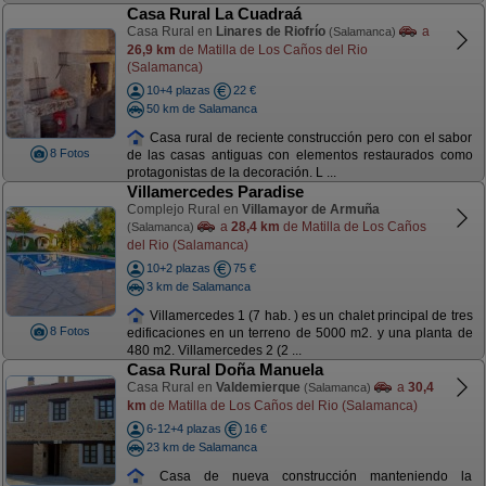
Casa Rural La Cuadraá
Casa Rural en
Linares de Riofrío
a
(Salamanca)
26,9 km
de Matilla de Los Caños del Rio
(Salamanca)
10+4 plazas
22 €
50 km de Salamanca
Casa rural de reciente construcción pero con el sabor
8 Fotos
de las casas antiguas con elementos restaurados como
protagonistas de la decoración. L ...
Villamercedes Paradise
Complejo Rural en
Villamayor de Armuña
a
28,4 km
de Matilla de Los Caños
(Salamanca)
del Rio (Salamanca)
10+2 plazas
75 €
3 km de Salamanca
Villamercedes 1 (7 hab. ) es un chalet principal de tres
8 Fotos
edificaciones en un terreno de 5000 m2. y una planta de
480 m2. Villamercedes 2 (2 ...
Casa Rural Doña Manuela
Casa Rural en
Valdemierque
a
30,4
(Salamanca)
km
de Matilla de Los Caños del Rio (Salamanca)
6-12+4 plazas
16 €
23 km de Salamanca
Casa de nueva construcción manteniendo la