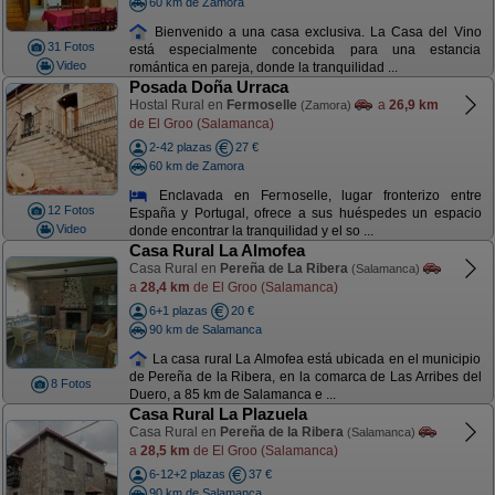
60 km de Zamora
Bienvenido a una casa exclusiva. La Casa del Vino
31 Fotos
está especialmente concebida para una estancia
Video
romántica en pareja, donde la tranquilidad ...
Posada Doña Urraca
Hostal Rural en
Fermoselle
a
26,9 km
(Zamora)
de El Groo (Salamanca)
2-42 plazas
27 €
60 km de Zamora
Enclavada en Fermoselle, lugar fronterizo entre
12 Fotos
España y Portugal, ofrece a sus huéspedes un espacio
Video
donde encontrar la tranquilidad y el so ...
Casa Rural La Almofea
Casa Rural en
Pereña de La Ribera
(Salamanca)
a
28,4 km
de El Groo (Salamanca)
6+1 plazas
20 €
90 km de Salamanca
La casa rural La Almofea está ubicada en el municipio
de Pereña de la Ribera, en la comarca de Las Arribes del
8 Fotos
Duero, a 85 km de Salamanca e ...
Casa Rural La Plazuela
Casa Rural en
Pereña de la Ribera
(Salamanca)
a
28,5 km
de El Groo (Salamanca)
6-12+2 plazas
37 €
90 km de Salamanca