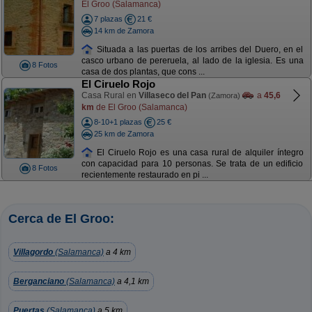
El Groo (Salamanca)
7 plazas
21 €
14 km de Zamora
Situada a las puertas de los arribes del Duero, en el
casco urbano de pereruela, al lado de la iglesia. Es una
8 Fotos
casa de dos plantas, que cons ...
El Ciruelo Rojo
Casa Rural en
Villaseco del Pan
a
45,6
(Zamora)
km
de El Groo (Salamanca)
8-10+1 plazas
25 €
25 km de Zamora
El Ciruelo Rojo es una casa rural de alquiler íntegro
con capacidad para 10 personas. Se trata de un edificio
8 Fotos
recientemente restaurado en pi ...
Cerca de El Groo:
Villagordo
(Salamanca)
a 4 km
Berganciano
(Salamanca)
a 4,1 km
Puertas
(Salamanca)
a 5 km