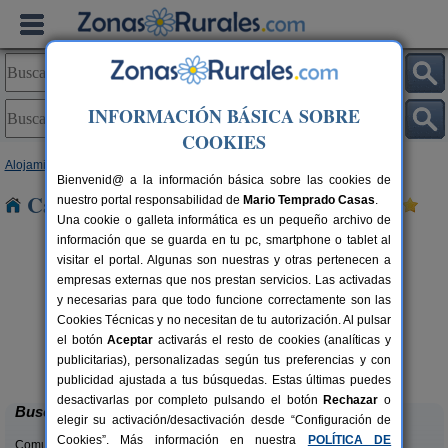
INFORMACIÓN BÁSICA SOBRE
COOKIES
Alojamientos
>
Castilla y León
>
Salamanca
> El Groo
Bienvenid@ a la información básica sobre las cookies de
Casas Rurales cerca de El Groo
nuestro portal responsabilidad de
Mario Temprado Casas
.
Una cookie o galleta informática es un pequeño archivo de
información que se guarda en tu pc, smartphone o tablet al
visitar el portal. Algunas son nuestras y otras pertenecen a
empresas externas que nos prestan servicios. Las activadas
y necesarias para que todo funcione correctamente son las
Cookies Técnicas y no necesitan de tu autorización. Al pulsar
rs.
el botón
Aceptar
activarás el resto de cookies (analíticas y
 €
Casa Rural La Cenicienta
6+1 pers.
publicitarias), personalizadas según tus preferencias y con
15 €
Sancti Spiritus (Salamanca)
desde
publicidad ajustada a tus búsquedas. Estas últimas puedes
desactivarlas por completo pulsando el botón
Rechazar
o
Buscar
elegir su activación/desactivación desde “Configuración de
Cookies”. Más información en nuestra
POLÍTICA DE
Comunidades: