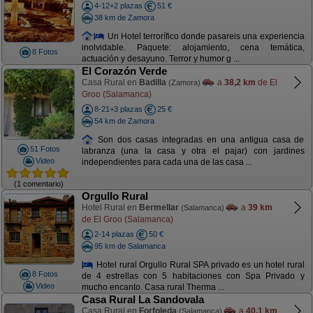
4-12+2 plazas
51 €
38 km de Zamora
Un Hotel terrorífico donde pasareis una experiencia
inolvidable. Paquete: alojamiento, cena temática,
8 Fotos
actuación y desayuno. Terror y humor g ...
El Corazón Verde
Casa Rural en
Badilla
a
38,2 km
de El
(Zamora)
Groo (Salamanca)
8-21+3 plazas
25 €
54 km de Zamora
Son dos casas integradas en una antigua casa de
51 Fotos
labranza (una la casa y otra el pajar) con jardines
Video
independientes para cada una de las casa ...
(1 comentario)
Orgullo Rural
Hotel Rural en
Bermellar
a
39 km
(Salamanca)
de El Groo (Salamanca)
2-14 plazas
50 €
95 km de Salamanca
Hotel rural Orgullo Rural SPA privado es un hotel rural
8 Fotos
de 4 estrellas con 5 habitaciones con Spa Privado y
Video
mucho encanto. Casa rural Therma ...
Casa Rural La Sandovala
Casa Rural en
Forfoleda
a
40,1 km
(Salamanca)