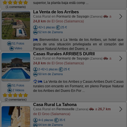
superior, la planta baja está comp ...
(1 comentario)
La Venta de los Arribes
Casa Rural en
Formariz de Sayago
a
(Zamora)
24,8 km
de El Groo (Salamanca)
42+1 plazas
25 €
52 km de Zamora
Bienvenidos a La Venta de los Arribes, un hotel que
51 Fotos
goza de una situación privilegiada en el corazón del
Video
Parque Natural Arribes del Duero, e ...
Casas Rurales ARRIBES DURII
Casa Rural en
Formariz de Sayago
a
(Zamora)
24,8 km
de El Groo (Salamanca)
2-42+1 plazas
25 €
50 km de Zamora
La Venta de los Arribes y Casas Arribes Durii Casas
51 Fotos
rurales con encanto en Formariz, en pleno Parque Natural
2 Videos
de los Arribes del Duero En For ...
(2 comentarios)
Casa Rural La Tahona
Casa Rural en
Fermoselle
a
26,7 km
(Zamora)
de El Groo (Salamanca)
4+1 plazas
35 €
64 km de Zamora