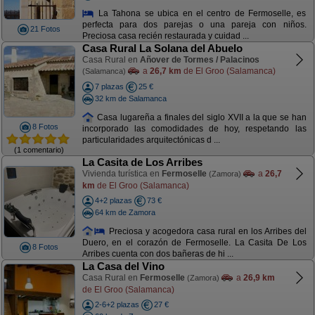
La Tahona se ubica en el centro de Fermoselle, es
perfecta para dos parejas o una pareja con niños.
21 Fotos
Preciosa casa recién restaurada y cuidad ...
Casa Rural La Solana del Abuelo
Casa Rural en
Añover de Tormes / Palacinos
a
26,7 km
de El Groo (Salamanca)
(Salamanca)
7 plazas
25 €
32 km de Salamanca
Casa lugareña a finales del siglo XVII a la que se han
8 Fotos
incorporado las comodidades de hoy, respetando las
particularidades arquitectónicas d ...
(1 comentario)
La Casita de Los Arribes
Vivienda turística en
Fermoselle
a
26,7
(Zamora)
km
de El Groo (Salamanca)
4+2 plazas
73 €
64 km de Zamora
Preciosa y acogedora casa rural en los Arribes del
Duero, en el corazón de Fermoselle. La Casita De Los
8 Fotos
Arribes cuenta con dos bañeras de hi ...
La Casa del Vino
Casa Rural en
Fermoselle
a
26,9 km
(Zamora)
de El Groo (Salamanca)
2-6+2 plazas
27 €