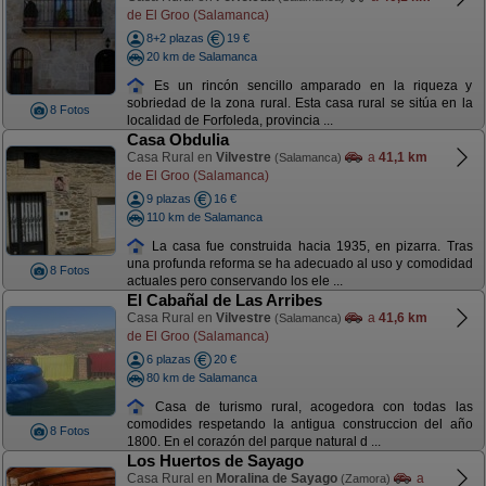
de El Groo (Salamanca)
8+2 plazas
19 €
20 km de Salamanca
Es un rincón sencillo amparado en la riqueza y
sobriedad de la zona rural. Esta casa rural se sitúa en la
8 Fotos
localidad de Forfoleda, provincia ...
Casa Obdulia
Casa Rural en
Vilvestre
a
41,1 km
(Salamanca)
de El Groo (Salamanca)
9 plazas
16 €
110 km de Salamanca
La casa fue construida hacia 1935, en pizarra. Tras
una profunda reforma se ha adecuado al uso y comodidad
8 Fotos
actuales pero conservando los ele ...
El Cabañal de Las Arribes
Casa Rural en
Vilvestre
a
41,6 km
(Salamanca)
de El Groo (Salamanca)
6 plazas
20 €
80 km de Salamanca
Casa de turismo rural, acogedora con todas las
comodides respetando la antigua construccion del año
8 Fotos
1800. En el corazón del parque natural d ...
Los Huertos de Sayago
Casa Rural en
Moralina de Sayago
a
(Zamora)