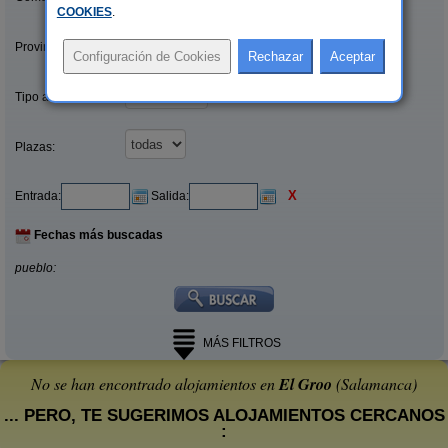
COOKIES
.
Provincias/Islas:
Tipo alquiler:
Plazas:
X
Entrada:
Salida:
Fechas más buscadas
pueblo:
MÁS FILTROS
No se han encontrado alojamientos en
El Groo
(Salamanca)
... PERO, TE SUGERIMOS ALOJAMIENTOS CERCANOS
: