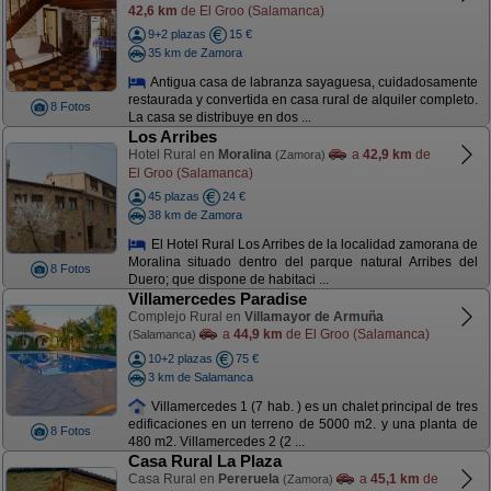
42,6 km
de El Groo (Salamanca)
9+2 plazas
15 €
35 km de Zamora
Antigua casa de labranza sayaguesa, cuidadosamente
restaurada y convertida en casa rural de alquiler completo.
8 Fotos
La casa se distribuye en dos ...
Los Arribes
Hotel Rural en
Moralina
a
42,9 km
de
(Zamora)
El Groo (Salamanca)
45 plazas
24 €
38 km de Zamora
El Hotel Rural Los Arribes de la localidad zamorana de
Moralina situado dentro del parque natural Arribes del
8 Fotos
Duero; que dispone de habitaci ...
Villamercedes Paradise
Complejo Rural en
Villamayor de Armuña
a
44,9 km
de El Groo (Salamanca)
(Salamanca)
10+2 plazas
75 €
3 km de Salamanca
Villamercedes 1 (7 hab. ) es un chalet principal de tres
edificaciones en un terreno de 5000 m2. y una planta de
8 Fotos
480 m2. Villamercedes 2 (2 ...
Casa Rural La Plaza
Casa Rural en
Pereruela
a
45,1 km
de
(Zamora)