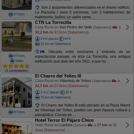
Son 2 alojamientos diferenciados en el mismo edificio.
La Plazuela I para 6 personas, con 3 habitaciones de
8 Fotos
matrimonio, baños, un salón come ...
CTR La Torrecilla
Casa Rural en
San Pedro del Valle
a
(Salamanca)
32,2 km
de El Groo (Salamanca)
14+5 plazas
40 €
22 km de Salamanca
Ubicada entre encinares y rodeada de un
8 Fotos
espectacular paisaje, se alza La Torrecilla, una antigua
Video
edificación que data del año 1911, y que ha ...
(3 comentarios)
El Charro del Yeltes III
Casa Rural en
Villavieja de Yeltes
a
(Salamanca)
32,7 km
de El Groo (Salamanca)
2-4+2 plazas
25 €
75 km de Salamanca
El Charro del Yeltes III está ubicado en la Plaza Mayor
de Villavieja del Yeltes, pueblo con gran riqueza cultural y
8 Fotos
paisajística. Consta de ...
Hotel Terror El Pájaro Chico
Hotel Rural en
Luelmo
a
37 km
de El
(Zamora)
Groo (Salamanca)