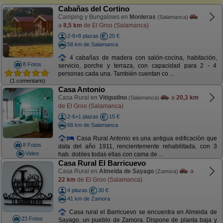
Cabañas del Cortino
Camping y Bungalows en
Monleras
(Salamanca)
a
8,5 km
de El Groo (Salamanca)
2-8+8 plazas
25 €
58 km de Salamanca
4 cabañas de madera con salón-cocina, habitación,
8 Fotos
servicio, porche y terraza, con capacidad para 2 - 4
personas cada una. También cuentan co ...
(1 comentario)
Casa Antonio
Casa Rural en
Vitigudino
a
20,3 km
(Salamanca)
de El Groo (Salamanca)
2-6+1 plazas
15 €
68 km de Salamanca
Casa Rural Antonio es una antigua edificación que
8 Fotos
data del año 1911, rencientemente rehabilitada, con 3
Video
hab. dobles todas ellas con cama de ...
Casa Rural El Barricuevo
Casa Rural en
Almeida de Sayago
a
(Zamora)
22 km
de El Groo (Salamanca)
4 plazas
30 €
41 km de Zamora
Casa rural el Barricuevo se encuentra en Almeida de
23 Fotos
Sayago, un pueblo de Zamora. Dispone de planta baja y