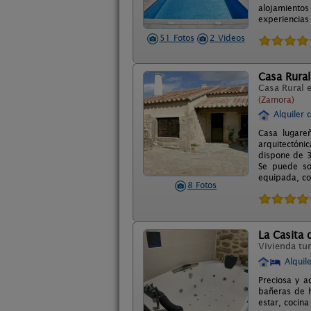
alojamientos
experiencias
51 Fotos
2 Videos
Casa Rural
Casa Rural 
(Zamora)
Alquiler 
Casa lugareñ
arquitectóni
dispone de 3
Se puede so
equipada, co
8 Fotos
La Casita 
Vivienda tur
Alquil
Preciosa y a
bañeras de h
estar, cocina