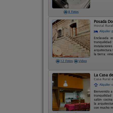
8 Fotos
Posada Do
Hostal Rura
Alquiler 
Enclavada e
tranquilidad
instalacione
arquitectura
la tierra: vi
12 Fotos
Video
La Casa de
Casa Rural 
Alquiler 
Bienvenido a
tranquilidad
salón- cocin
la arquitect
con mucho mi