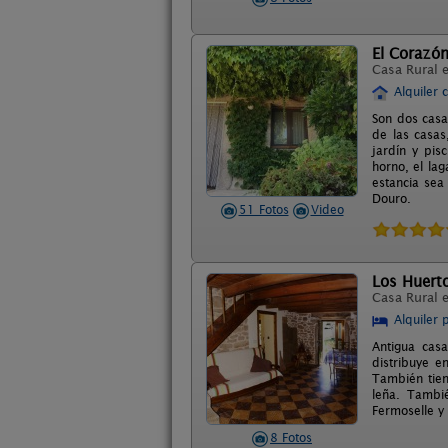
El Corazó
Casa Rural 
Alquiler 
Son dos casa
de las casas
jardín y pis
horno, el lag
estancia sea
Douro.
51 Fotos
Video
Los Huert
Casa Rural 
Alquiler 
Antigua cas
distribuye e
También tien
leña. Tambi
Fermoselle y
8 Fotos