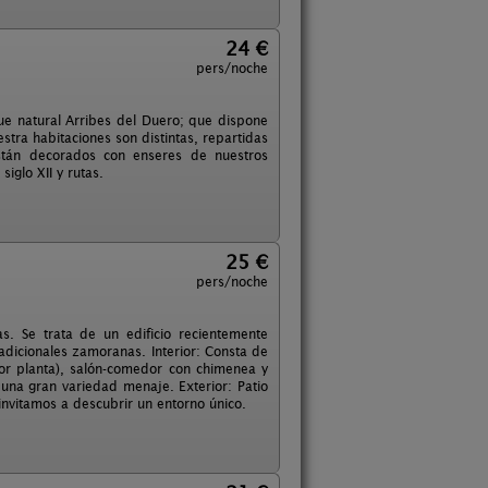
24 €
pers/noche
ue natural Arribes del Duero; que dispone
tra habitaciones son distintas, repartidas
están decorados con enseres de nuestros
iglo XII y rutas.
25 €
pers/noche
s. Se trata de un edificio recientemente
radicionales zamoranas. Interior: Consta de
or planta), salón-comedor con chimenea y
y una gran variedad menaje. Exterior: Patio
invitamos a descubrir un entorno único.