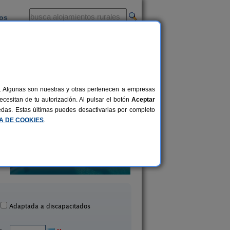
ios
-
al. Algunas son nuestras y otras pertenecen a empresas
cesitan de tu autorización. Al pulsar el botón
Aceptar
uedas. Estas últimas puedes desactivarlas por completo
CA DE COOKIES
.
Molino 1914
El Descanso de Sana
16 pers.
38 €
Montamarta (Zamora)
Trefacio (Zamora
desde
Adaptada a discapacitados