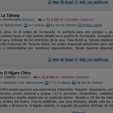
Web
Email
980..Ver teléfonos
l La Tahona
en
Fermoselle
(Zamora)
a
22,8 km
de Carbellino (Zamora)
por habitaciones
4+1 plazas
64 km de Zamora
Fechas Libres
e ubica en el centro de Fermoselle, es perfecta para dos parejas o una
 cuidada hasta el más mínimo detalle en el pueblo de Fermoselle, el pueblo 
io para disfrutar de los exteriores de la casa. Casa Rural La Tahona colabo
ro de Empresas de Turismo Activo, las cuales organizan actividades para ind
s e interpretadas por monitores especializados. Desde nuestros alojamie
.
Web
Email
980..Ver teléfonos
or El Pájaro Chico
 en
Luelmo
(Zamora)
a
22,8 km
de Carbellino (Zamora)
er completo y por habitaciones
4-12+2 plazas
38 km de Zamora
orífico donde pasareis una experiencia inolvidable. Paquete: alojamiento, ce
tizados, precio especial a grupos 12/14 personas. Despedidas, cumpleaño
spectáculo y mucho miedo con su punto de humor. Situada a 38 km de Zamo
os Arribes del Duero. Tras la maldición, una casa inhóspita, donde solo los
amilia a deshacerla. Si lográis quitarla, el segundo día podréis disfrutar de los