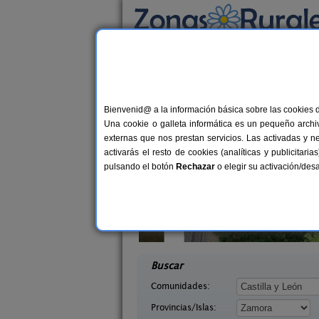
Busca por alojamiento
Alojamientos
>
Castilla y León
>
Zamora
> Ca
Casas Rurales cerca 
Bienvenid@ a la información básica sobre las cookies 
Una cookie o galleta informática es un pequeño archiv
externas que nos prestan servicios. Las activadas y n
activarás el resto de cookies (analíticas y publicita
pulsando el botón
Rechazar
o elegir su activación/de
s Arribes
El Corazón Verde
42+1 pers.
8-21+
25 €
go (Zamora)
Badilla (Zamora)
desde
desd
Buscar
Comunidades:
Provincias/Islas: