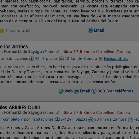
e madera con salón-cocina, habitación, servicio, porche y terraza, con 
tan con calefacción, radio-cd, televisión. La cocina está equipada entr
Sábanas, toallas y ropa de cama, así como lavadora y 2 bicicletas para us
 Monleras, a las afueras del mismo, en una finca de 2400 metros cuadrados,
tano de Almendra, a 17 km del Parque Natural Arribes del Duero.
Email
(1 comentario)
e los Arribes
en
Formariz de Sayago
(Zamora)
a
17,6 km
de Carbellino (Zamora)
por habitaciones
42+1 plazas
52 km de Zamora
Fechas Libres
a La Venta de los Arribes, un hotel que goza de una situación privilegiada en
 el río Duero y Tormes, en la comarca de Sayago, Zamora y junto al vecino P
ntrarás una tradicional casa rural sayaguesa, la cual ha sido rehabilit
todo el encanto de esta espectacular y maravillosa construcción.
Web
Email
980..Ver teléfonos
les ARRIBES DURII
en
Formariz de Sayago
(Zamora)
a
17,6 km
de Carbellino (Zamora)
er completo y por habitaciones
2-42+1 plazas
50 km de Zamora
Fec
los Arribes y Casas Arribes Durii Casas rurales con encanto en Formariz, e
ariz, rodeadas de naturaleza, dos piscinas, silencio y paisajes abiertos, La
experiencia de turismo rural auténtica y exclusiva en el corazón del Parq