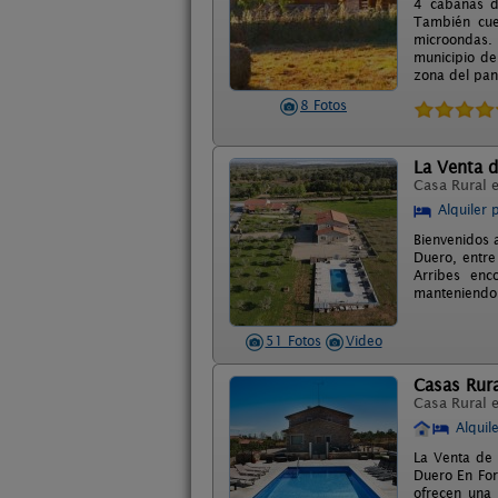
4 cabañas d
También cuen
microondas. 
municipio de
zona del pan
8 Fotos
La Venta d
Casa Rural 
Alquiler 
Bienvenidos 
Duero, entre
Arribes enco
manteniendo 
51 Fotos
Video
Casas Rura
Casa Rural 
Alquil
La Venta de 
Duero En Form
ofrecen una 