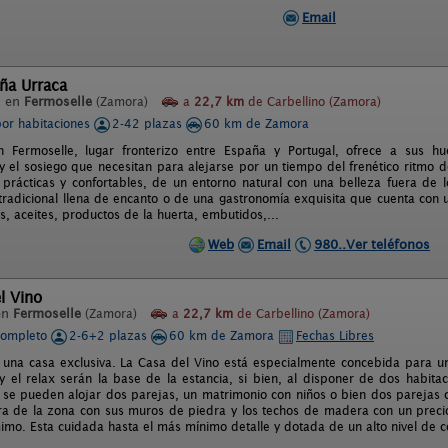
Email
ña Urraca
l en
Fermoselle
(Zamora)
a
22,7 km
de Carbellino (Zamora)
por habitaciones
2-42 plazas
60 km de Zamora
n Fermoselle, lugar fronterizo entre España y Portugal, ofrece a sus 
 y el sosiego que necesitan para alejarse por un tiempo del frenético ritmo 
s prácticas y confortables, de un entorno natural con una belleza fuera de 
 tradicional llena de encanto o de una gastronomía exquisita que cuenta con
nos, aceites, productos de la huerta, embutidos,...
Web
Email
980..Ver teléfonos
l Vino
en
Fermoselle
(Zamora)
a
22,7 km
de Carbellino (Zamora)
completo
2-6+2 plazas
60 km de Zamora
Fechas Libres
 una casa exclusiva. La Casa del Vino está especialmente concebida para u
 y el relax serán la base de la estancia, si bien, al disponer de dos habit
a se pueden alojar dos parejas, un matrimonio con niños o bien dos parejas 
ura de la zona con sus muros de piedra y los techos de madera con un prec
mo. Esta cuidada hasta el más mínimo detalle y dotada de un alto nivel de co