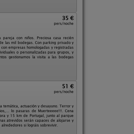
35 €
pers/noche
 pareja con niños. Preciosa casa recién
de las mil bodegas. Con parking privado y
ra con empresas homologadas y registradas
ividuales o personalizadas para grupos, y
ntos gestionamos la visita a las bodegas
51 €
pers/noche
na temática, actuación y desayuno. Terror y
s,... lo pasaras de Muerteeeee!!!. Cena
ra y 15 km de Portugal, junto al parque
 mas atrevidos serán capaces de alojarse y
 alrededores si lográis sobrevivir.