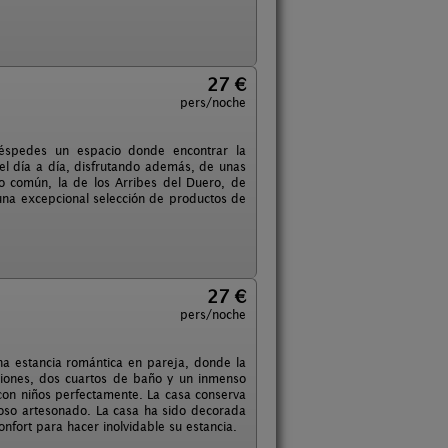
27 €
pers/noche
huéspedes un espacio donde encontrar la
del día a día, disfrutando además, de unas
lo común, la de los Arribes del Duero, de
 una excepcional selección de productos de
27 €
pers/noche
na estancia romántica en pareja, donde la
aciones, dos cuartos de baño y un inmenso
con niños perfectamente. La casa conserva
ioso artesonado. La casa ha sido decorada
nfort para hacer inolvidable su estancia.