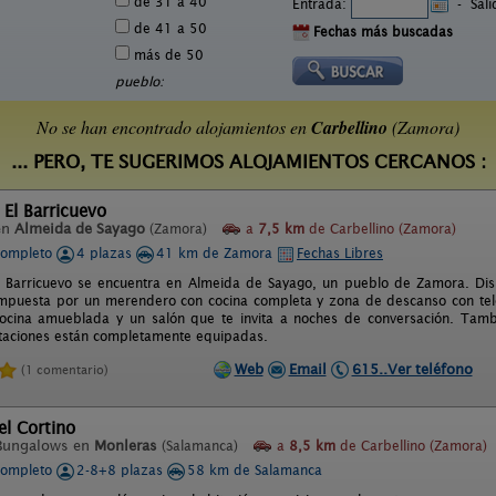
de 31 a 40
Entrada:
-
Sal
de 41 a 50
Fechas más buscadas
más de 50
pueblo:
No se han encontrado alojamientos en
Carbellino
(Zamora)
... PERO, TE SUGERIMOS ALOJAMIENTOS CERCANOS :
 El Barricuevo
en
Almeida de Sayago
(Zamora)
a
7,5 km
de Carbellino (Zamora)
completo
4 plazas
41 km de Zamora
Fechas Libres
l Barricuevo se encuentra en Almeida de Sayago, un pueblo de Zamora. Disp
mpuesta por un merendero con cocina completa y zona de descanso con tel
ocina amueblada y un salón que te invita a noches de conversación. Tamb
taciones están completamente equipadas.
Web
Email
615..Ver teléfono
(1 comentario)
l Cortino
Bungalows en
Monleras
(Salamanca)
a
8,5 km
de Carbellino (Zamora)
completo
2-8+8 plazas
58 km de Salamanca