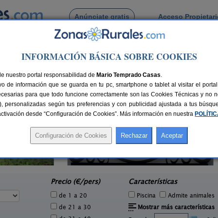
Anúnciate gratis
Acceso Propietar
Busca por pueblo
INFORMACIÓN BÁSICA SOBRE COOKIES
rbellino
de Carbellino
de nuestro portal responsabilidad de
Mario Temprado Casas
.
o de información que se guarda en tu pc, smartphone o tablet al visitar el port
ecesarias para que todo funcione correctamente son las Cookies Técnicas y no ne
rias), personalizadas según tus preferencias y con publicidad ajustada a tus búsq
sactivación desde “Configuración de Cookies”. Más información en nuestra
POLÍTI
Casa Rural El Barricuevo
3 pers.
4 pers.
25 €
30 €
Almeida de Sayago (Zamora)
e
desde
Precio (€/pers)
Características
de 1 a 20
Piscina
Admite animales
de 21 a 30
Mostrar más características