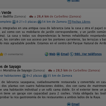
Email
n Verde
en
Badilla
(Zamora)
a
26,4 km
de Carbellino (Zamora)
completo
8-21+3 plazas
54 km de Zamora
Fechas Libres
s integradas en una antigua casa de labranza (una la casa y otra el pajar) 
, así como con su mobiliario de jardín correspondiente, y un jardín común
cina). La casa y todas sus dependencias la hemos rehabilitado respetando 
ar, los corrales con sus acceso por los portones carreteros, las terrazas y 
 lo más agradable posible. Estamos en el centro del Parque Natural de Arr
Web
Email
980..Ver teléfonos
(1 comentario)
os de Sayago
en
Moralina de Sayago
(Zamora)
a
28,5 km
de Carbellino (Zamora)
por habitaciones
9+2 plazas
35 km de Zamora
a de labranza sayaguesa, cuidadosamente restaurada y convertida en casa
n dos plantas con cuatro habitaciones dobles, dos con cama de matrimoni
e una habitación individual y un sofá cama doble. En el exterior tiene un
én tiene un garaje con capacidad para 2 coches. Visita obligada las bo
 probar la rica gastronomía de los restaurantes a ambos lados de la Raya.
Email