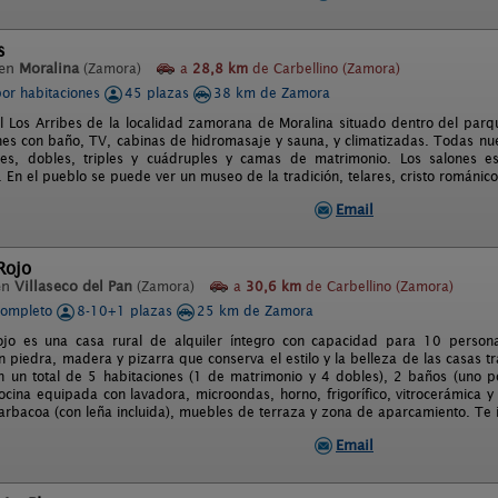
s
 en
Moralina
(Zamora)
a
28,8 km
de Carbellino (Zamora)
por habitaciones
45 plazas
38 km de Zamora
al Los Arribes de la localidad zamorana de Moralina situado dentro del parq
nes con baño, TV, cabinas de hidromasaje y sauna, y climatizadas. Todas nues
ales, dobles, triples y cuádruples y camas de matrimonio. Los salones 
En el pueblo se puede ver un museo de la tradición, telares, cristo románico s
Email
 Rojo
en
Villaseco del Pan
(Zamora)
a
30,6 km
de Carbellino (Zamora)
completo
8-10+1 plazas
25 km de Zamora
ojo es una casa rural de alquiler íntegro con capacidad para 10 persona
 piedra, madera y pizarra que conserva el estilo y la belleza de las casas t
n un total de 5 habitaciones (1 de matrimonio y 4 dobles), 2 baños (uno p
cocina equipada con lavadora, microondas, horno, frigorífico, vitrocerámica 
barbacoa (con leña incluida), muebles de terraza y zona de aparcamiento. Te 
Email