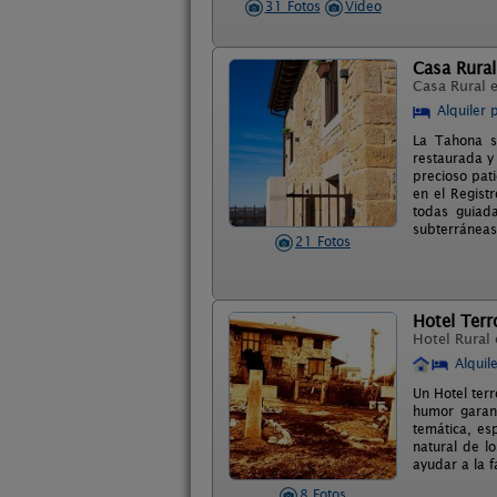
31 Fotos
Video
Casa Rura
Casa Rural 
Alquiler 
La Tahona s
restaurada y
precioso pat
en el Regist
todas guiada
subterráneas
21 Fotos
Hotel Terr
Hotel Rural
Alquil
Un Hotel terr
humor garan
temática, e
natural de l
ayudar a la f
8 Fotos