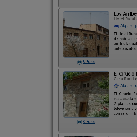
Los Arribe
Hotel Rural
Alquiler 
El Hotel Rur
de habitacio
en individu
antepasados. 
8 Fotos
El Ciruelo
Casa Rural 
Alquiler 
El Ciruelo R
restaurado en
2 plantas co
televisión y 
con jardín, 
8 Fotos