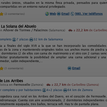
 rurales únicos, situados en la misma finca privada, pensados para quien
 compartidas en un entorno natural privilegiado.
Web
Email
980..Ver teléfonos
(2 comentarios)
 La Solana del Abuelo
en
Añover de Tormes / Palacinos
(Salamanca)
a
22,2 km
de Carbellin
completo
7 plazas
32 km de Salamanca
a a finales del siglo XVII a la que se han incorporado las comodidades 
cas de la zona y manteniendo originales todos sus anchos muros de piedra y
 dormitorios (2 de ellos con cama de matrimonio y el otro con 2 camas senci
licitar gratuitamente la posibilidad de ampliar una cama adicional y un
medor, salón independiente,...
Email
(1 comentario)
de Los Arribes
ística en
Fermoselle
(Zamora)
a
22,7 km
de Carbellino (Zamora)
er completo y por habitaciones
4+2 plazas
64 km de Zamora
cogedora casa rural en los Arribes del Duero, en el corazón de Fermoselle
idromasaje. Cuenta con aire acondicionado, 2 dormitorios independientes c
 totalmente equipada, tres baños, terraza wifi. Hay tv de pantalla plana.