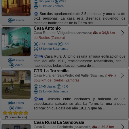
8+5 plazas
20 €
18 km de Zamora
Son dos apartamentos de 2-5 personas y una casa de
6-11 personas. La casa está diseñada siguiendo los
8 Fotos
modelos tradicionales de la Tierra del ...
Casa Antonio
Casa Rural en
Vitigudino
a
34,8 km
(Salamanca)
de Roelos (Zamora)
2-6+1 plazas
15 €
68 km de Salamanca
Casa Rural Antonio es una antigua edificación que
8 Fotos
data del año 1911, rencientemente rehabilitada, con 3
Video
hab. dobles todas ellas con cama de ...
CTR La Torrecilla
Casa Rural en
San Pedro del Valle
a
(Salamanca)
35,8 km
de Roelos (Zamora)
14+5 plazas
40 €
22 km de Salamanca
Ubicada entre encinares y rodeada de un
8 Fotos
espectacular paisaje, se alza La Torrecilla, una antigua
Video
edificación que data del año 1911, y que ha ...
(3 comentarios)
Casa Rural La Sandovala
Casa Rural en
Forfoleda
a
39,2 km
(Salamanca)