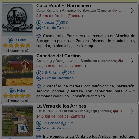
Casa Rural El Barricuevo
Casa Rural en
Almeida de Sayago
a
(Zamora)
8,5 km
de Roelos (Zamora)
4 plazas
30 €
41 km de Zamora
Casa rural el Barricuevo se encuentra en Almeida de
23 Fotos
Sayago, un pueblo de Zamora. Dispone de planta baja y
superior, la planta baja está comp ...
(1 comentario)
Cabañas del Cortino
Camping y Bungalows en
Monleras
(Salamanca)
a
8,9 km
de Roelos (Zamora)
2-8+8 plazas
25 €
58 km de Salamanca
4 cabañas de madera con salón-cocina, habitación,
8 Fotos
servicio, porche y terraza, con capacidad para 2 - 4
personas cada una. También cuentan co ...
(1 comentario)
La Venta de los Arribes
Casa Rural en
Formariz de Sayago
a
(Zamora)
14,5 km
de Roelos (Zamora)
42+1 plazas
25 €
52 km de Zamora
Bienvenidos a La Venta de los Arribes, un hotel que