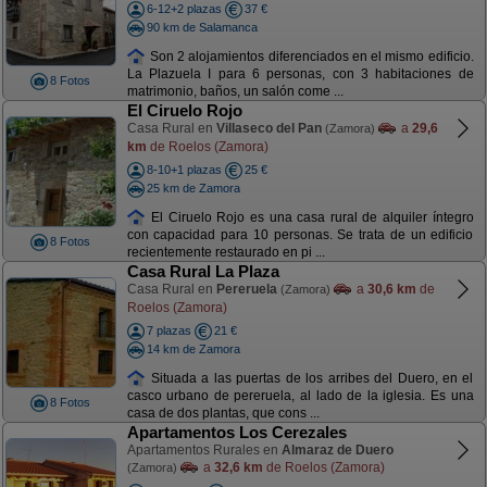
6-12+2 plazas
37 €
90 km de Salamanca
Son 2 alojamientos diferenciados en el mismo edificio.
La Plazuela I para 6 personas, con 3 habitaciones de
8 Fotos
matrimonio, baños, un salón come ...
El Ciruelo Rojo
Casa Rural en
Villaseco del Pan
a
29,6
(Zamora)
km
de Roelos (Zamora)
8-10+1 plazas
25 €
25 km de Zamora
El Ciruelo Rojo es una casa rural de alquiler íntegro
con capacidad para 10 personas. Se trata de un edificio
8 Fotos
recientemente restaurado en pi ...
Casa Rural La Plaza
Casa Rural en
Pereruela
a
30,6 km
de
(Zamora)
Roelos (Zamora)
7 plazas
21 €
14 km de Zamora
Situada a las puertas de los arribes del Duero, en el
casco urbano de pereruela, al lado de la iglesia. Es una
8 Fotos
casa de dos plantas, que cons ...
Apartamentos Los Cerezales
Apartamentos Rurales en
Almaraz de Duero
a
32,6 km
de Roelos (Zamora)
(Zamora)