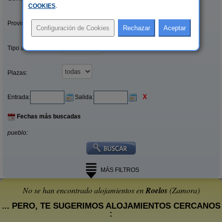
COOKIES
.
Provincias/Islas:
Tipo alquiler:
Plazas:
X
Entrada:
Salida:
Fechas más buscadas
pueblo:
MÁS FILTROS
No se han encontrado alojamientos en
Roelos
(Zamora)
... PERO, TE SUGERIMOS ALOJAMIENTOS CERCANOS
: