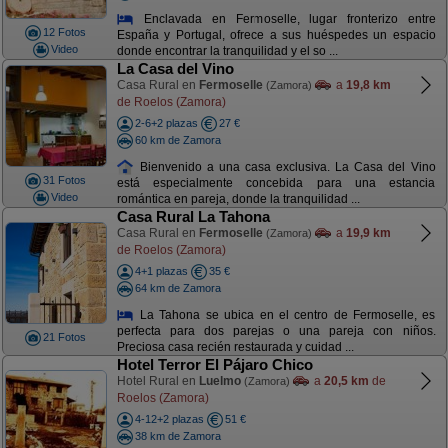
Enclavada en Fermoselle, lugar fronterizo entre
12 Fotos
España y Portugal, ofrece a sus huéspedes un espacio
Video
donde encontrar la tranquilidad y el so ...
La Casa del Vino
Casa Rural en
Fermoselle
a
19,8 km
(Zamora)
de Roelos (Zamora)
2-6+2 plazas
27 €
60 km de Zamora
Bienvenido a una casa exclusiva. La Casa del Vino
31 Fotos
está especialmente concebida para una estancia
Video
romántica en pareja, donde la tranquilidad ...
Casa Rural La Tahona
Casa Rural en
Fermoselle
a
19,9 km
(Zamora)
de Roelos (Zamora)
4+1 plazas
35 €
64 km de Zamora
La Tahona se ubica en el centro de Fermoselle, es
perfecta para dos parejas o una pareja con niños.
21 Fotos
Preciosa casa recién restaurada y cuidad ...
Hotel Terror El Pájaro Chico
Hotel Rural en
Luelmo
a
20,5 km
de
(Zamora)
Roelos (Zamora)
4-12+2 plazas
51 €
38 km de Zamora