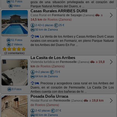
51 Fotos
goza de una situación privilegiada en el corazón del
Video
Parque Natural Arribes del Duero, e ...
Casas Rurales ARRIBES DURII
Casa Rural en
Formariz de Sayago
a
(Zamora)
14,5 km
de Roelos (Zamora)
2-42+1 plazas
25 €
50 km de Zamora
La Venta de los Arribes y Casas Arribes Durii Casas
51 Fotos
rurales con encanto en Formariz, en pleno Parque Natural
2 Videos
de los Arribes del Duero En For ...
(2 comentarios)
La Casita de Los Arribes
Vivienda turística en
Fermoselle
a
19,8
(Zamora)
km
de Roelos (Zamora)
4+2 plazas
73 €
64 km de Zamora
Preciosa y acogedora casa rural en los Arribes del
Duero, en el corazón de Fermoselle. La Casita De Los
8 Fotos
Arribes cuenta con dos bañeras de hi ...
Posada Doña Urraca
Hostal Rural en
Fermoselle
a
19,8 km
(Zamora)
de Roelos (Zamora)
2-42 plazas
27 €
60 km de Zamora