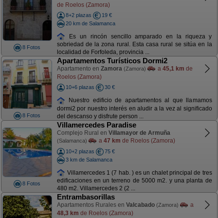
de Roelos (Zamora)
8+2 plazas
19 €
20 km de Salamanca
Es un rincón sencillo amparado en la riqueza y
sobriedad de la zona rural. Esta casa rural se sitúa en la
8 Fotos
localidad de Forfoleda, provincia ...
Apartamentos Turísticos Dormi2
Apartamento en
Zamora
a
45,1 km
de
(Zamora)
Roelos (Zamora)
10+6 plazas
30 €
Nuestro edificio de apartamentos al que llamamos
dormi2 por nuestro interés en aludir a la vez al significado
8 Fotos
del descanso y disfrute person ...
Villamercedes Paradise
Complejo Rural en
Villamayor de Armuña
a
47 km
de Roelos (Zamora)
(Salamanca)
10+2 plazas
75 €
3 km de Salamanca
Villamercedes 1 (7 hab. ) es un chalet principal de tres
edificaciones en un terreno de 5000 m2. y una planta de
8 Fotos
480 m2. Villamercedes 2 (2 ...
Entrambasorillas
Apartamentos Rurales en
Valcabado
a
(Zamora)
48,3 km
de Roelos (Zamora)