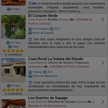
Un Hotel terrorífico donde pasareis una experiencia
inolvidable. Paquete: alojamiento, cena temática,
8 Fotos
actuación y desayuno. Terror y humor g ...
El Corazón Verde
Casa Rural en
Badilla
a
23,4 km
de
(Zamora)
Roelos (Zamora)
8-21+3 plazas
25 €
54 km de Zamora
Son dos casas integradas en una antigua casa de
51 Fotos
labranza (una la casa y otra el pajar) con jardines
Video
independientes para cada una de las casa ...
(1 comentario)
Casa Rural La Solana del Abuelo
Casa Rural en
Añover de Tormes / Palacinos
a
25,2 km
de Roelos (Zamora)
(Salamanca)
7 plazas
25 €
32 km de Salamanca
Casa lugareña a finales del siglo XVII a la que se han
8 Fotos
incorporado las comodidades de hoy, respetando las
particularidades arquitectónicas d ...
(1 comentario)
Los Huertos de Sayago
Casa Rural en
Moralina de Sayago
a
(Zamora)
26,1 km
de Roelos (Zamora)