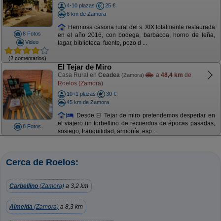
4-10 plazas
25 €
6 km de Zamora
Hermosa casona rural del s. XIX totalmente restaurada
8 Fotos
en el año 2016, con bodega, barbacoa, horno de leña,
Video
lagar, biblioteca, fuente, pozo d ...
(2 comentarios)
El Tejar de Miro
Casa Rural en
Ceadea
a
48,4 km
de
(Zamora)
Roelos (Zamora)
10+1 plazas
30 €
45 km de Zamora
Desde El Tejar de miro pretendemos despertar en
el viajero un torbellino de recuerdos de épocas pasadas,
8 Fotos
sosiego, tranquilidad, armonía, esp ...
Cerca de Roelos:
Carbellino
(Zamora)
a 3,2 km
Almeida
(Zamora)
a 8,3 km