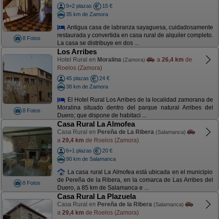
9+2 plazas
15 €
35 km de Zamora
Antigua casa de labranza sayaguesa, cuidadosamente
restaurada y convertida en casa rural de alquiler completo.
8 Fotos
La casa se distribuye en dos ...
Los Arribes
Hotel Rural en
Moralina
a
26,4 km
de
(Zamora)
Roelos (Zamora)
45 plazas
24 €
38 km de Zamora
El Hotel Rural Los Arribes de la localidad zamorana de
Moralina situado dentro del parque natural Arribes del
8 Fotos
Duero; que dispone de habitaci ...
Casa Rural La Almofea
Casa Rural en
Pereña de La Ribera
(Salamanca)
a
29,4 km
de Roelos (Zamora)
6+1 plazas
20 €
90 km de Salamanca
La casa rural La Almofea está ubicada en el municipio
de Pereña de la Ribera, en la comarca de Las Arribes del
8 Fotos
Duero, a 85 km de Salamanca e ...
Casa Rural La Plazuela
Casa Rural en
Pereña de la Ribera
(Salamanca)
a
29,4 km
de Roelos (Zamora)