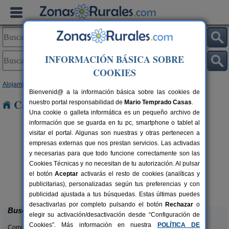
INFORMACIÓN BÁSICA SOBRE
COOKIES
Alojamientos
>
Castilla y León
>
Zamora
> Roelos
Bienvenid@ a la información básica sobre las cookies de
Casas Rurales cerca de Roelos
nuestro portal responsabilidad de
Mario Temprado Casas
.
Una cookie o galleta informática es un pequeño archivo de
información que se guarda en tu pc, smartphone o tablet al
visitar el portal. Algunas son nuestras y otras pertenecen a
empresas externas que nos prestan servicios. Las activadas
y necesarias para que todo funcione correctamente son las
Cookies Técnicas y no necesitan de tu autorización. Al pulsar
el botón
Aceptar
activarás el resto de cookies (analíticas y
El Descanso de Sanabria
rs.
6 pers.
publicitarias), personalizadas según tus preferencias y con
 €
23 €
Trefacio (Zamora)
desde
publicidad ajustada a tus búsquedas. Estas últimas puedes
desactivarlas por completo pulsando el botón
Rechazar
o
Buscar
elegir su activación/desactivación desde “Configuración de
Cookies”. Más información en nuestra
POLÍTICA DE
Comunidades: