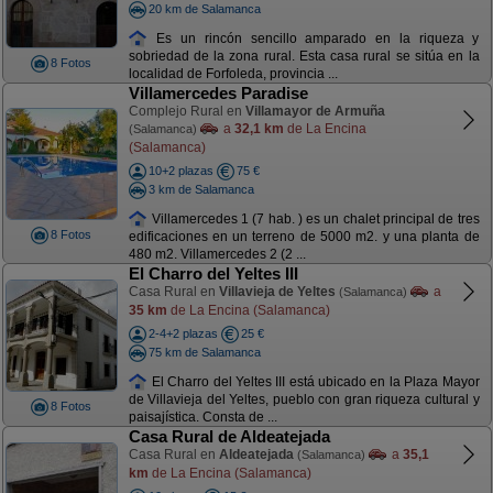
20 km de Salamanca
Es un rincón sencillo amparado en la riqueza y
sobriedad de la zona rural. Esta casa rural se sitúa en la
8 Fotos
localidad de Forfoleda, provincia ...
Villamercedes Paradise
Complejo Rural en
Villamayor de Armuña
a
32,1 km
de La Encina
(Salamanca)
(Salamanca)
10+2 plazas
75 €
3 km de Salamanca
Villamercedes 1 (7 hab. ) es un chalet principal de tres
8 Fotos
edificaciones en un terreno de 5000 m2. y una planta de
480 m2. Villamercedes 2 (2 ...
El Charro del Yeltes III
Casa Rural en
Villavieja de Yeltes
a
(Salamanca)
35 km
de La Encina (Salamanca)
2-4+2 plazas
25 €
75 km de Salamanca
El Charro del Yeltes III está ubicado en la Plaza Mayor
de Villavieja del Yeltes, pueblo con gran riqueza cultural y
8 Fotos
paisajística. Consta de ...
Casa Rural de Aldeatejada
Casa Rural en
Aldeatejada
a
35,1
(Salamanca)
km
de La Encina (Salamanca)