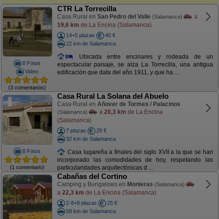
CTR La Torrecilla
Casa Rural en
San Pedro del Valle
a
(Salamanca)
19,6 km
de La Encina (Salamanca)
14+5 plazas
40 €
22 km de Salamanca
Ubicada entre encinares y rodeada de un
8 Fotos
espectacular paisaje, se alza La Torrecilla, una antigua
Video
edificación que data del año 1911, y que ha ...
(3 comentarios)
Casa Rural La Solana del Abuelo
Casa Rural en
Añover de Tormes / Palacinos
a
20,3 km
de La Encina
(Salamanca)
(Salamanca)
7 plazas
25 €
32 km de Salamanca
8 Fotos
Casa lugareña a finales del siglo XVII a la que se han
incorporado las comodidades de hoy, respetando las
(1 comentario)
particularidades arquitectónicas d ...
Cabañas del Cortino
Camping y Bungalows en
Monleras
(Salamanca)
a
22,3 km
de La Encina (Salamanca)
2-8+8 plazas
25 €
58 km de Salamanca