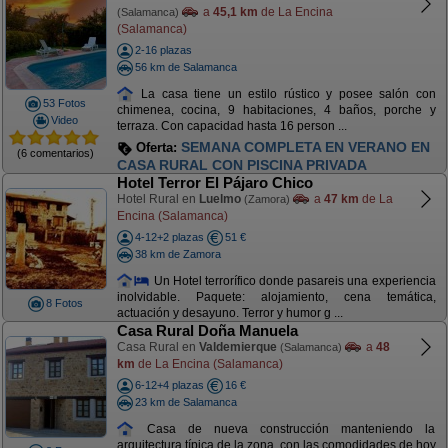
a
45,1 km
de La Encina
(Salamanca)
(Salamanca)
2-16 plazas
56 km de Salamanca
La casa tiene un estilo rústico y posee salón con
53 Fotos
chimenea, cocina, 9 habitaciones, 4 baños, porche y
Video
terraza. Con capacidad hasta 16 person ...
SEMANA COMPLETA EN VERANO EN
Oferta:
(6 comentarios)
CASA RURAL CON PISCINA PRIVADA
Hotel Terror El Pájaro Chico
Hotel Rural en
Luelmo
a
47 km
de La
(Zamora)
Encina (Salamanca)
4-12+2 plazas
51 €
38 km de Zamora
Un Hotel terrorífico donde pasareis una experiencia
inolvidable. Paquete: alojamiento, cena temática,
8 Fotos
actuación y desayuno. Terror y humor g ...
Casa Rural Doña Manuela
Casa Rural en
Valdemierque
a
48
(Salamanca)
km
de La Encina (Salamanca)
6-12+4 plazas
16 €
23 km de Salamanca
Casa de nueva construcción manteniendo la
arquitectura típica de la zona, con las comodidades de hoy