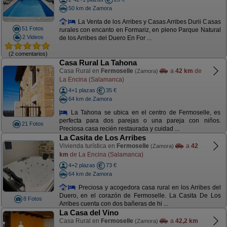
50 km de Zamora
La Venta de los Arribes y Casas Arribes Durii Casas
51 Fotos
rurales con encanto en Formariz, en pleno Parque Natural
2 Videos
de los Arribes del Duero En For ...
(2 comentarios)
Casa Rural La Tahona
Casa Rural en
Fermoselle
a
42 km
de
(Zamora)
La Encina (Salamanca)
4+1 plazas
35 €
64 km de Zamora
La Tahona se ubica en el centro de Fermoselle, es
perfecta para dos parejas o una pareja con niños.
21 Fotos
Preciosa casa recién restaurada y cuidad ...
La Casita de Los Arribes
Vivienda turística en
Fermoselle
a
42
(Zamora)
km
de La Encina (Salamanca)
4+2 plazas
73 €
64 km de Zamora
Preciosa y acogedora casa rural en los Arribes del
Duero, en el corazón de Fermoselle. La Casita De Los
8 Fotos
Arribes cuenta con dos bañeras de hi ...
La Casa del Vino
Casa Rural en
Fermoselle
a
42,2 km
(Zamora)