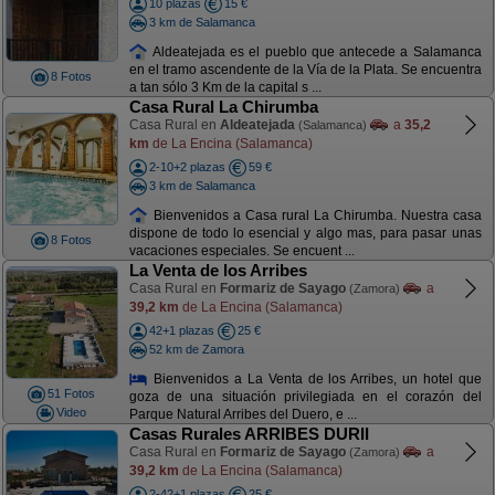
10 plazas
15 €
3 km de Salamanca
Aldeatejada es el pueblo que antecede a Salamanca
en el tramo ascendente de la Vía de la Plata. Se encuentra
8 Fotos
a tan sólo 3 Km de la capital s ...
Casa Rural La Chirumba
Casa Rural en
Aldeatejada
a
35,2
(Salamanca)
km
de La Encina (Salamanca)
2-10+2 plazas
59 €
3 km de Salamanca
Bienvenidos a Casa rural La Chirumba. Nuestra casa
dispone de todo lo esencial y algo mas, para pasar unas
8 Fotos
vacaciones especiales. Se encuent ...
La Venta de los Arribes
Casa Rural en
Formariz de Sayago
a
(Zamora)
39,2 km
de La Encina (Salamanca)
42+1 plazas
25 €
52 km de Zamora
Bienvenidos a La Venta de los Arribes, un hotel que
51 Fotos
goza de una situación privilegiada en el corazón del
Video
Parque Natural Arribes del Duero, e ...
Casas Rurales ARRIBES DURII
Casa Rural en
Formariz de Sayago
a
(Zamora)
39,2 km
de La Encina (Salamanca)
2-42+1 plazas
25 €