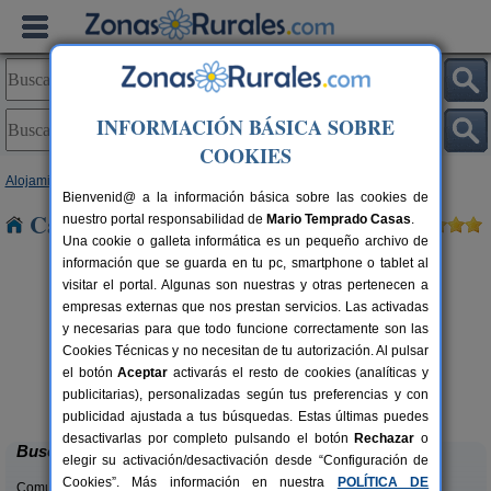
INFORMACIÓN BÁSICA SOBRE
COOKIES
Alojamientos
>
Castilla y León
>
Salamanca
> La Encina
Bienvenid@ a la información básica sobre las cookies de
Casas Rurales cerca de La Encina
nuestro portal responsabilidad de
Mario Temprado Casas
.
Una cookie o galleta informática es un pequeño archivo de
información que se guarda en tu pc, smartphone o tablet al
visitar el portal. Algunas son nuestras y otras pertenecen a
empresas externas que nos prestan servicios. Las activadas
y necesarias para que todo funcione correctamente son las
Cookies Técnicas y no necesitan de tu autorización. Al pulsar
rs.
el botón
Aceptar
activarás el resto de cookies (analíticas y
 €
CRT El Convento
19+2 pers.
publicitarias), personalizadas según tus preferencias y con
12 €
El Bodón (Salamanca)
desde
publicidad ajustada a tus búsquedas. Estas últimas puedes
desactivarlas por completo pulsando el botón
Rechazar
o
Buscar
elegir su activación/desactivación desde “Configuración de
Cookies”. Más información en nuestra
POLÍTICA DE
Comunidades: