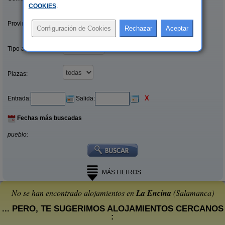
COOKIES
.
Provincias/Islas:
Tipo alquiler:
Plazas:
X
Entrada:
Salida:
Fechas más buscadas
pueblo:
MÁS FILTROS
No se han encontrado alojamientos en
La Encina
(Salamanca)
... PERO, TE SUGERIMOS ALOJAMIENTOS CERCANOS
: