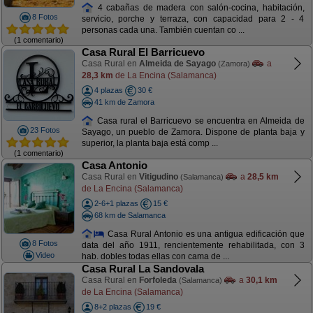
4 cabañas de madera con salón-cocina, habitación,
8 Fotos
servicio, porche y terraza, con capacidad para 2 - 4
personas cada una. También cuentan co ...
(1 comentario)
Casa Rural El Barricuevo
Casa Rural en
Almeida de Sayago
a
(Zamora)
28,3 km
de La Encina (Salamanca)
4 plazas
30 €
41 km de Zamora
Casa rural el Barricuevo se encuentra en Almeida de
23 Fotos
Sayago, un pueblo de Zamora. Dispone de planta baja y
superior, la planta baja está comp ...
(1 comentario)
Casa Antonio
Casa Rural en
Vitigudino
a
28,5 km
(Salamanca)
de La Encina (Salamanca)
2-6+1 plazas
15 €
68 km de Salamanca
Casa Rural Antonio es una antigua edificación que
8 Fotos
data del año 1911, rencientemente rehabilitada, con 3
Video
hab. dobles todas ellas con cama de ...
Casa Rural La Sandovala
Casa Rural en
Forfoleda
a
30,1 km
(Salamanca)
de La Encina (Salamanca)
8+2 plazas
19 €