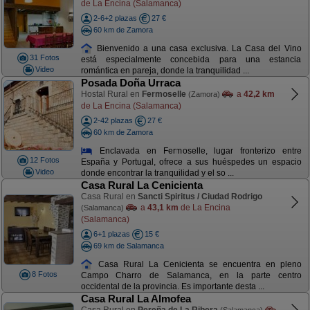
de La Encina (Salamanca)
2-6+2 plazas
27 €
60 km de Zamora
Bienvenido a una casa exclusiva. La Casa del Vino
31 Fotos
está especialmente concebida para una estancia
Video
romántica en pareja, donde la tranquilidad ...
Posada Doña Urraca
Hostal Rural en
Fermoselle
a
42,2 km
(Zamora)
de La Encina (Salamanca)
2-42 plazas
27 €
60 km de Zamora
Enclavada en Fermoselle, lugar fronterizo entre
12 Fotos
España y Portugal, ofrece a sus huéspedes un espacio
Video
donde encontrar la tranquilidad y el so ...
Casa Rural La Cenicienta
Casa Rural en
Sancti Spiritus / Ciudad Rodrigo
a
43,1 km
de La Encina
(Salamanca)
(Salamanca)
6+1 plazas
15 €
69 km de Salamanca
Casa Rural La Cenicienta se encuentra en pleno
8 Fotos
Campo Charro de Salamanca, en la parte centro
occidental de la provincia. Es importante desta ...
Casa Rural La Almofea