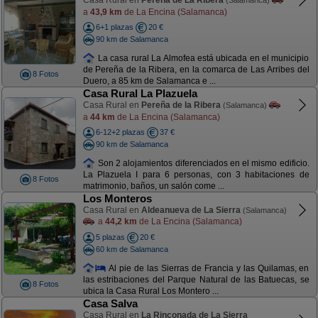
Casa Rural en
Pereña de La Ribera
(Salamanca)
a
43,9 km
de La Encina (Salamanca)
6+1 plazas
20 €
90 km de Salamanca
La casa rural La Almofea está ubicada en el municipio
de Pereña de la Ribera, en la comarca de Las Arribes del
8 Fotos
Duero, a 85 km de Salamanca e ...
Casa Rural La Plazuela
Casa Rural en
Pereña de la Ribera
(Salamanca)
a
44 km
de La Encina (Salamanca)
6-12+2 plazas
37 €
90 km de Salamanca
Son 2 alojamientos diferenciados en el mismo edificio.
La Plazuela I para 6 personas, con 3 habitaciones de
8 Fotos
matrimonio, baños, un salón come ...
Los Monteros
Casa Rural en
Aldeanueva de La Sierra
(Salamanca)
a
44,2 km
de La Encina (Salamanca)
5 plazas
20 €
60 km de Salamanca
Al pie de las Sierras de Francia y las Quilamas, en
las estribaciones del Parque Natural de las Batuecas, se
8 Fotos
ubica la Casa Rural Los Montero ...
Casa Salva
Casa Rural en
La Rinconada de La Sierra