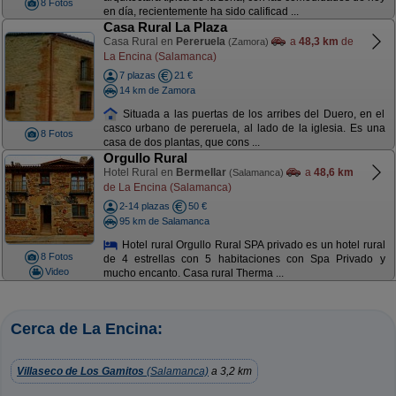
8 Fotos
en día, recientemente ha sido calificad ...
Casa Rural La Plaza
Casa Rural en
Pereruela
a
48,3 km
de
(Zamora)
La Encina (Salamanca)
7 plazas
21 €
14 km de Zamora
Situada a las puertas de los arribes del Duero, en el
casco urbano de pereruela, al lado de la iglesia. Es una
8 Fotos
casa de dos plantas, que cons ...
Orgullo Rural
Hotel Rural en
Bermellar
a
48,6 km
(Salamanca)
de La Encina (Salamanca)
2-14 plazas
50 €
95 km de Salamanca
Hotel rural Orgullo Rural SPA privado es un hotel rural
8 Fotos
de 4 estrellas con 5 habitaciones con Spa Privado y
Video
mucho encanto. Casa rural Therma ...
Cerca de La Encina:
Villaseco de Los Gamitos
(Salamanca)
a 3,2 km