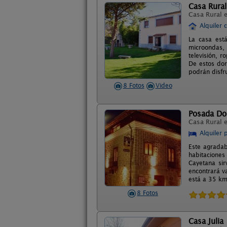
Casa Rural
Casa Rural 
Alquiler 
La casa está
microondas,
televisión, 
De estos dor
podrán disfr
8 Fotos
Video
Posada Do
Casa Rural 
Alquiler 
Este agradab
habitaciones
Cayetana sir
encontrará va
está a 35 km
8 Fotos
Casa Julia