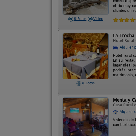
cocina dispo
el río muy c
clientes un s
8 Fotos
Video
La Trocha
Hotel Rural
Alquiler 
Hotel rural 
En su restau
lugar ideal 
podrás pract
matrimonio, 
8 Fotos
Menta y C
Casa Rural 
Alquiler 
Vivienda de 
con barbacoa