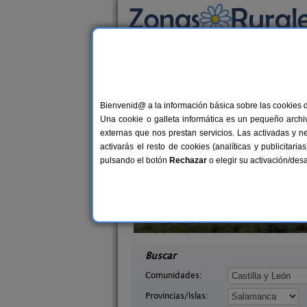
Busca por alojamiento
Alojamientos
>
Castilla y León
>
Salamanca
>
Casas Rurales cerca 
Bienvenid@ a la información básica sobre las cookies 
Una cookie o galleta informática es un pequeño archiv
externas que nos prestan servicios. Las activadas y n
activarás el resto de cookies (analíticas y publicita
pulsando el botón
Rechazar
o elegir su activación/de
lva
El Mirador de Miranda del
2-16 pers.
2-4+
25 €
 La Sierra
Castañar
desde
desd
ca)
Miranda del Castañar (Salamanca)
Buscar
Comunidades:
Provincias/Islas: