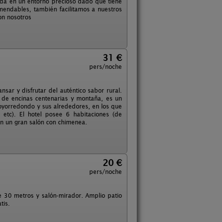
uada en un entorno precioso dado que tiene
endables, también facilitamos a nuestros
on nosotros
31 €
pers/noche
sar y disfrutar del auténtico sabor rural.
 de encinas centenarias y montaña, es un
Hoyorredondo y sus alrededores, en los que
 etc). El hotel posee 6 habitaciones (de
on un gran salón con chimenea.
20 €
pers/noche
e 30 metros y salón-mirador. Amplio patio
tis.