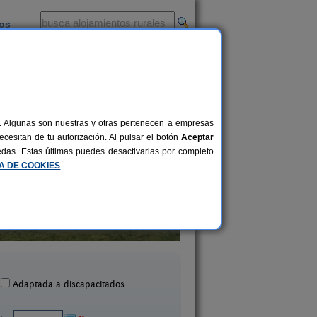
ios
-
al. Algunas son nuestras y otras pertenecen a empresas
cesitan de tu autorización. Al pulsar el botón
Aceptar
uedas. Estas últimas puedes desactivarlas por completo
CA DE COOKIES
.
El Corral de Las Arr
El Henar de la Covatilla
San Felices de Los Gal
6+1 pers.
33 €
La Hoya (Salamanca)
(Salamanca)
desde
Adaptada a discapacitados