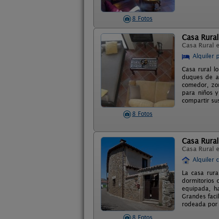
8 Fotos
Casa Rura
Casa Rural 
Alquiler 
Casa rural l
duques de al
comedor, zon
para niños y
compartir sus
8 Fotos
Casa Rural
Casa Rural 
Alquiler 
La casa rura
dormitorios 
equipada, ha
Grandes facil
rodeada por m
8 Fotos