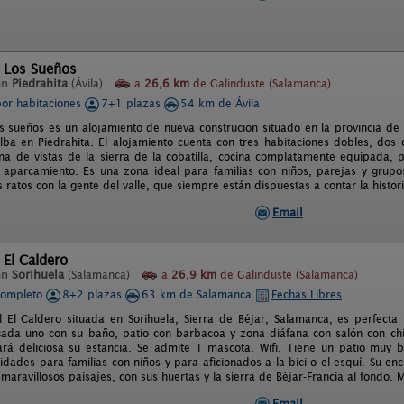
l Los Sueños
en
Piedrahita
(Ávila)
a
26,6 km
de Galinduste (Salamanca)
por habitaciones
7+1 plazas
54 km de Ávila
os sueños es un alojamiento de nueva construcion situado en la provincia de 
ba en Piedrahita. El alojamiento cuenta con tres habitaciones dobles, dos 
a de vistas de la sierra de la cobatilla, cocina complatamente equipada, 
 aparcamiento. Es una zona ideal para familias con niños, parejas y grupo
 ratos con la gente del valle, que siempre están dispuestas a contar la histor
Email
 El Caldero
en
Sorihuela
(Salamanca)
a
26,9 km
de Galinduste (Salamanca)
completo
8+2 plazas
63 km de Salamanca
Fechas Libres
l El Caldero situada en Sorihuela, Sierra de Béjar, Salamanca, es perfec
cada uno con su baño, patio con barbacoa y zona diáfana con salón con c
rá deliciosa su estancia. Se admite 1 mascota. Wifi. Tiene un patio muy 
idades para familias con niños y para aficionados a la bici o el esquí. Su enc
aravillosos paisajes, con sus huertas y la sierra de Béjar-Francia al fondo. Ma
Email