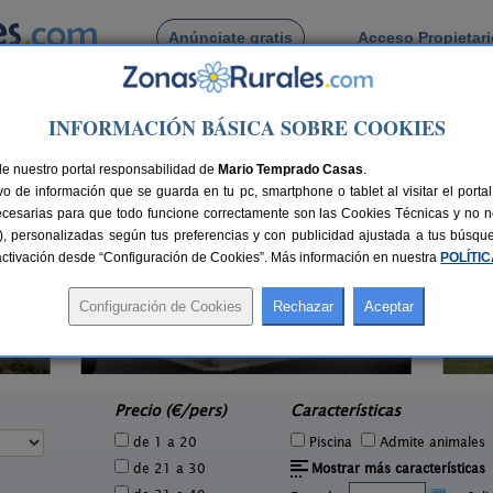
Anúnciate gratis
Acceso Propietar
Busca por pueblo
INFORMACIÓN BÁSICA SOBRE COOKIES
 Galinduste
de Galinduste
de nuestro portal responsabilidad de
Mario Temprado Casas
.
o de información que se guarda en tu pc, smartphone o tablet al visitar el port
ecesarias para que todo funcione correctamente son las Cookies Técnicas y no ne
rias), personalizadas según tus preferencias y con publicidad ajustada a tus búsq
sactivación desde “Configuración de Cookies”. Más información en nuestra
POLÍTI
1 pers.
25 €
Casa Rural La Plazuela
6-12+2 pers.
e
37 €
Pereña de la Ribera (Salamanca)
desde
Precio (€/pers)
Características
de 1 a 20
Piscina
Admite animales
de 21 a 30
Mostrar más características