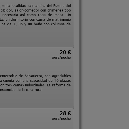
r, en la localidad salmantina del Puente del
ecibidor, salón-comedor con chimenea tipo
lla necesaria así como ropa de mesa. Un
ta: un dormitorio con cama de matrimonio
 una de 1, 05 y un baño con columna de
20 €
pers/noche
enterroble de Salvatierra, con agradables
casa cuenta con una capacidad de 10 plazas
con tres camas individuales. La reforma de
estancias de la casa rural.
28 €
pers/noche