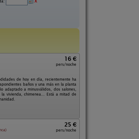
ida:
X
16 €
pers/noche
odidades de hoy en día, recientemente ha
respondientes baños y una más en la planta
ño adaptado a minusválidos, dos salones,
a la vivienda, chimenea... Está a mitad de
umanidad.
25 €
nca)
pers/noche