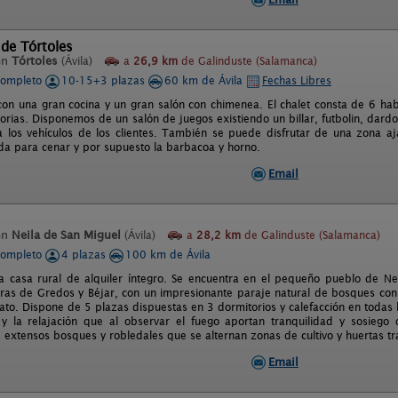
 de Tórtoles
en
Tórtoles
(Ávila)
a
26,9 km
de Galinduste (Salamanca)
completo
10-15+3 plazas
60 km de Ávila
Fechas Libres
 con una gran cocina y un gran salón con chimenea. El chalet consta de 6 ha
rias. Disponemos de un salón de juegos existiendo un billar, futbolin, dardo
a los vehículos de los clientes. También se puede disfrutar de una zona a
a para cenar y por supuesto la barbacoa y horno.
Email
en
Neila de San Miguel
(Ávila)
a
28,2 km
de Galinduste (Salamanca)
completo
4 plazas
100 km de Ávila
a casa rural de alquiler íntegro. Se encuentra en el pequeño pueblo de Ne
erras de Gredos y Béjar, con un impresionante paraje natural de bosques con
ato. Dispone de 5 plazas dispuestas en 3 dormitorios y calefacción en todas 
 y la relajación que al observar el fuego aportan tranquilidad y sosieg
extensos bosques y robledales que se alternan zonas de cultivo y huertas tr
Email