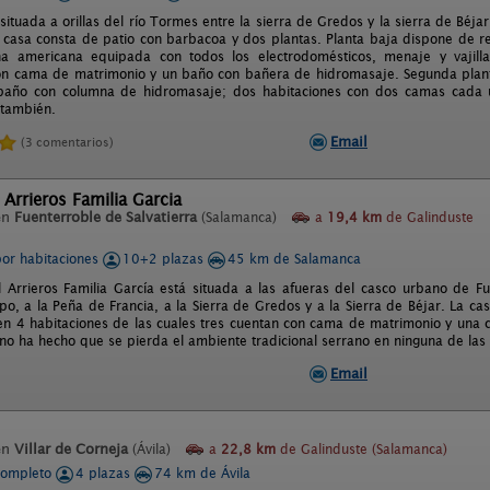
situada a orillas del río Tormes entre la sierra de Gredos y la sierra de Béja
 casa consta de patio con barbacoa y dos plantas. Planta baja dispone de r
ina americana equipada con todos los electrodomésticos, menaje y vaji
on cama de matrimonio y un baño con bañera de hidromasaje. Segunda plan
baño con columna de hidromasaje; dos habitaciones con dos camas cada
 también.
Email
(3 comentarios)
 Arrieros Familia Garcia
en
Fuenterroble de Salvatierra
(Salamanca)
a
19,4 km
de Galinduste
por habitaciones
10+2 plazas
45 km de Salamanca
l Arrieros Familia García está situada a las afueras del casco urbano de Fu
mpo, a la Peña de Francia, a la Sierra de Gredos y a la Sierra de Béjar. La 
 en 4 habitaciones de las cuales tres cuentan con cama de matrimonio y una 
 no ha hecho que se pierda el ambiente tradicional serrano en ninguna de las 
Email
en
Villar de Corneja
(Ávila)
a
22,8 km
de Galinduste (Salamanca)
completo
4 plazas
74 km de Ávila