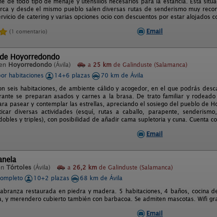
ne de todo tipo de menaje y utensilios necesarios para la estancia. Está sit
erca y desde el mismo pueblo salen diversas rutas de senderismo muy recom
ervicio de catering y varias opciones ocio con descuentos por estar alojados c
Email
(1 comentario)
 de Hoyorredondo
 en
Hoyorredondo
(Ávila)
a
25 km
de Galinduste (Salamanca)
por habitaciones
14+6 plazas
70 km de Ávila
con seis habitaciones, de ambiente cálido y acogedor, en el que podrás descan
rante se preparan asados y carnes a la brasa. De trato familiar y rodeado
para pasear y contemplar las estrellas, apreciando el sosiego del pueblo de 
icar diversas actividades (esquí, rutas a caballo, parapente, senderismo,
dobles y triples), con posibilidad de añadir cama supletoria y cuna. Cuenta c
Email
anela
en
Tórtoles
(Ávila)
a
26,2 km
de Galinduste (Salamanca)
completo
10+2 plazas
68 km de Ávila
labranza restaurada en piedra y madera. 5 habitaciones, 4 baños, cocina d
, y merendero cubierto también con barbacoa. Se admiten mascotas. Wifi gra
Email