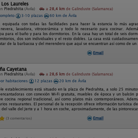
 Los Laureles
en
Piedrahita
(Ávila)
a
28,4 km
de Galinduste (Salamanca)
completo
3-10 plazas
60 km de Ávila
 equipada con todas las facilidades para hacer la estancia lo más agrada
 nevera, lavadora, vitrocerámica y todo lo necesario para cocinar. Ad
ropa para el baño y para los dormitorios. En la casa hay un total de seis dor
mitorios, dos son individuales y el resto dobles. La casa está cuidadosament
utar de la barbacoa y del merendero que aquí se encuentran así como de un
Email
ña Cayetana
en
Piedrahita
(Ávila)
a
28,6 km
de Galinduste (Salamanca)
por habitaciones
12 plazas
20 km de Ávila
le establecimiento está situado en la plaza de Piedrahita, a solo 25 minuto
 encantadoras con conexión Wi-Fi gratuita, muebles de época y un balcón p
ve cocina regional tradicional, así como platos más contemporáneos. Ademá
rios restaurantes. El personal de la recepción ofrece información turística 
 del valle del Jerte y a 1 hora en coche, aproximadamente, de las pintoresca
Email
(3 comentarios)