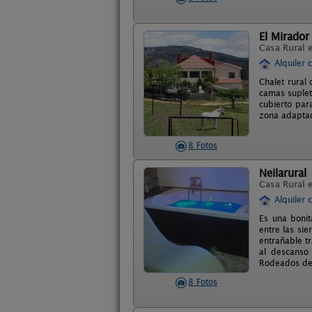
El Mirador
Casa Rural 
Alquiler 
Chalet rural
camas supleto
cubierto par
zona adaptad
8 Fotos
Neilarural
Casa Rural 
Alquiler 
Es una bonit
entre las si
entrañable tr
al descanso
Rodeados de 
8 Fotos