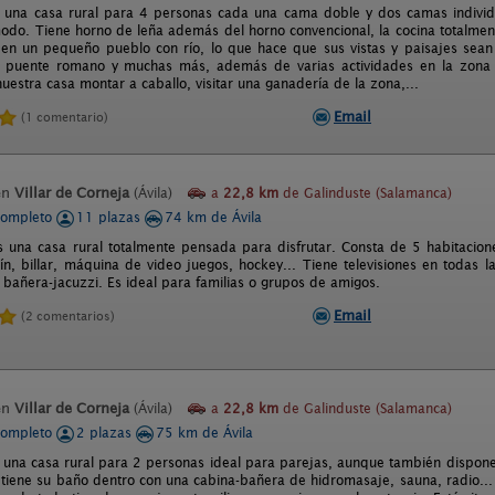
 una casa rural para 4 personas cada una cama doble y dos camas individ
odo. Tiene horno de leña además del horno convencional, la cocina totalment
 en un pequeño pueblo con río, lo que hace que sus vistas y paisajes sean
n puente romano y muchas más, además de varias actividades en la zona
uestra casa montar a caballo, visitar una ganadería de la zona,...
Email
(1 comentario)
en
Villar de Corneja
(Ávila)
a
22,8 km
de Galinduste (Salamanca)
completo
11 plazas
74 km de Ávila
s una casa rural totalmente pensada para disfrutar. Consta de 5 habitacio
lín, billar, máquina de video juegos, hockey... Tiene televisiones en todas 
 bañera-jacuzzi. Es ideal para familias o grupos de amigos.
Email
(2 comentarios)
en
Villar de Corneja
(Ávila)
a
22,8 km
de Galinduste (Salamanca)
completo
2 plazas
75 km de Ávila
 una casa rural para 2 personas ideal para parejas, aunque también dispon
 tiene su baño dentro con una cabina-bañera de hidromasaje, sauna, radio... t