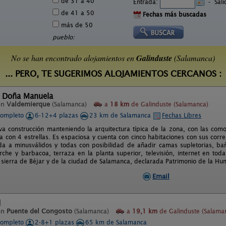
de 31 a 40
Entrada:
-
Sal
de 41 a 50
Fechas más buscadas
más de 50
pueblo:
No se han encontrado alojamientos en
Galinduste
(Salamanca)
... PERO, TE SUGERIMOS ALOJAMIENTOS CERCANOS :
l Doña Manuela
en
Valdemierque
(Salamanca)
a
18 km
de Galinduste (Salamanca)
completo
6-12+4 plazas
23 km de Salamanca
Fechas Libres
a construcción manteniendo la arquitectura típica de la zona, con las com
ada con 4 estrellas. Es espaciosa y cuenta con cinco habitaciones con sus cor
a a minusválidos y todas con posibilidad de añadir camas supletorias, ba
rche y barbacoa, terraza en la planta superior, televisión, internet en tod
 sierra de Béjar y de la ciudad de Salamanca, declarada Patrimonio de la H
Email
l
en
Puente del Congosto
(Salamanca)
a
19,1 km
de Galinduste (Salama
completo
2-8+1 plazas
65 km de Salamanca