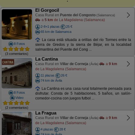
El Gorgocil
Casa Rural en
Puente del Congosto
(Salamanca)
a
5 km
de La Magdalena (Salamanca)
2-8+1 plazas
25 €
65 km de Salamanca
La casa está situada a orillas del río Tormes entre la
8 Fotos
sierra de Gredos y la sierra de Béjar, en la localidad
salmantina del Puente del Cong ...
(3 comentarios)
La Cantina
Casa Rural en
Villar de Corneja
a
9 km
(Ávila)
de La Magdalena (Salamanca)
11 plazas
26 €
74 km de Ávila
La Cantina es una casa rural totalmente pensada para
8 Fotos
disfrutar. Consta de 5 habitaciones, 5 baños, un salón-
Video
comedor-cocina con juegos futbol ...
(2 comentarios)
La Fragua
Casa Rural en
Villar de Corneja
a
9 km
(Ávila)
de La Magdalena (Salamanca)
4 plazas
28 €
74 km de Ávila