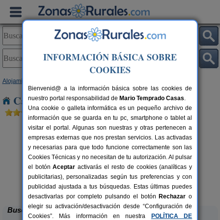
INFORMACIÓN BÁSICA SOBRE
COOKIES
Alojamientos
>
Castilla y León
>
Salamanca
> La Magdalena
Bienvenid@ a la información básica sobre las cookies de
Casas Rurales cerca de La Magdalena
nuestro portal responsabilidad de
Mario Temprado Casas
.
Una cookie o galleta informática es un pequeño archivo de
información que se guarda en tu pc, smartphone o tablet al
visitar el portal. Algunas son nuestras y otras pertenecen a
empresas externas que nos prestan servicios. Las activadas
y necesarias para que todo funcione correctamente son las
Cookies Técnicas y no necesitan de tu autorización. Al pulsar
el botón
Aceptar
activarás el resto de cookies (analíticas y
rs.
publicitarias), personalizadas según tus preferencias y con
 €
Hotel Rural Valle Agadón
10 pers.
25 €
publicidad ajustada a tus búsquedas. Estas últimas puedes
Monsagro (Salamanca)
desde
desactivarlas por completo pulsando el botón
Rechazar
o
elegir su activación/desactivación desde “Configuración de
Buscar
Cookies”. Más información en nuestra
POLÍTICA DE