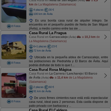
Casa Rural en
Neila de San Miguel
a
9,9
(Ávila)
km
de La Magdalena (Salamanca)
4 plazas
30 €
100 km de Ávila
Es una bonita casa rural de alquiler íntegro. Se
encuentra en el pequeño pueblo de Neila de San Miguel
8 Fotos
(Ávila), a medio camino entre las sie ...
Casa Rural La Fragua
Casa Rural en
Carrascalejo
a
10,3 km
de
(Ávila)
La Magdalena (Salamanca)
6+1 plazas
23 €
72 km de Ávila
Ubicada en la pequeña aldea de Carrascalejo, entre
las poblaciones de Piedrahita y El Barco de Ávila. Aquí
8 Fotos
podrás disfrutar de todo lo que t ...
Casa Rural Rosa Mágica
Casa Rural en
La Carrera / Lancharejo / El Barco
de Ávila
a
11,4 km
de La Magdalena
(Ávila)
(Salamanca)
2 plazas
60 €
91 km de Ávila
De unos firmes cimientos nace está está espectacular
8 Fotos
casa rural, ideal para 2 personas. Esta casita dispone de
patio privado con barbacoa y ...
Casa Rural El Caldero