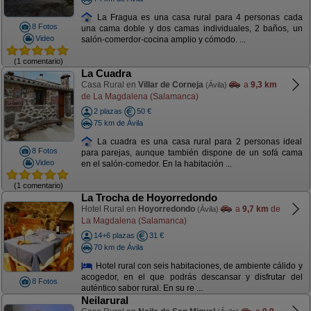
La Fragua es una casa rural para 4 personas cada
8 Fotos
una cama doble y dos camas individuales, 2 baños, un
Video
salón-comerdor-cocina amplio y cómodo. ...
(1 comentario)
La Cuadra
Casa Rural en
Villar de Corneja
a
9,3 km
(Ávila)
de La Magdalena (Salamanca)
2 plazas
50 €
75 km de Ávila
La cuadra es una casa rural para 2 personas ideal
8 Fotos
para parejas, aunque también dispone de un sofá cama
Video
en el salón-comedor. En la habitación ...
(1 comentario)
La Trocha de Hoyorredondo
Hotel Rural en
Hoyorredondo
a
9,7 km
de
(Ávila)
La Magdalena (Salamanca)
14+6 plazas
31 €
70 km de Ávila
Hotel rural con seis habitaciones, de ambiente cálido y
acogedor, en el que podrás descansar y disfrutar del
8 Fotos
auténtico sabor rural. En su re ...
Neilarural