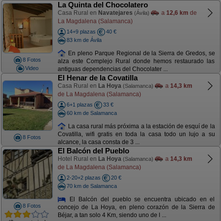
La Quinta del Chocolatero
Casa Rural en
Navatejares
a
12,6 km
de
(Ávila)
La Magdalena (Salamanca)
14+9 plazas
40 €
83 km de Ávila
En pleno Parque Regional de la Sierra de Gredos, se
8 Fotos
alza este Complejo Rural donde hemos restaurado las
Video
antiguas dependencias del Chocolater ...
El Henar de la Covatilla
Casa Rural en
La Hoya
a
14,3 km
(Salamanca)
de La Magdalena (Salamanca)
6+1 plazas
33 €
60 km de Salamanca
La casa rural más próxima a la estación de esquí de la
Covatilla, wifi gratis en toda la casa todo un lujo a su
8 Fotos
alcance, la casa consta de 3 ...
El Balcón del Pueblo
Hotel Rural en
La Hoya
a
14,3 km
(Salamanca)
de La Magdalena (Salamanca)
2-20+2 plazas
20 €
70 km de Salamanca
El Balcón del pueblo se encuentra ubicado en el
8 Fotos
concejo de La Hoya, en pleno corazón de la Sierra de
Béjar, a tan solo 4 Km, siendo uno de l ...