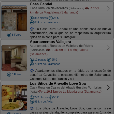
Casa Cendal
Casa Rural en
Navacarros
a
15,9
(Salamanca)
km
de La Magdalena (Salamanca)
8+2 plazas
28 €
60 km de Salamanca
La Casa Rural Cendal es una bonita casa de nueva
construcción, en la que se ha respetado la arquitectura
8 Fotos
típica de la zona para su integraci ...
Apartamentos Vallejera
Apartamentos Rurales en
Vallejera de Riofrío
a
16 km
de La Magdalena
(Salamanca)
(Salamanca)
12 plazas
25 €
70 km de Salamanca
Apartamentos situados en la falda de la estación de
8 Fotos
esquí La Covatilla, a escasos kilómetros de Salamanca,
Cáceres, Sierra de Francia y a 4 ...
Los Sitios de Aravalle Love Spa
Casa Rural en
Casas del Abad / Hustias / Umbrías
a
16,1 km
de La Magdalena (Salamanca)
(Ávila)
2+2 plazas
50 €
95 km de Ávila
Los Sitios de Aravalle, Love Spa, cuenta con siete
casas rurales de alquiler completo, para parejas (una de