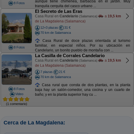
aunque tiene chimenea, barbacoa en el jardín. Muy
8 Fotos
tranquila cerquita del casco urbano ...
El Secreto de Las Eras
Casa Rural en
Candelario
a
19,5 km
(Salamanca)
de La Magdalena (Salamanca)
12+3 plazas
31 €
70 km de Salamanca
Casa Rural de doce plazas orientada al turismo
familiar, en especial niños. Por su ubicación en
8 Fotos
Candelario, un bonito pueblo de montaña con ...
La Casilla de Corrales Candelario
Casa Rural en
Candelario
a
19,5 km
(Salamanca)
de La Magdalena (Salamanca)
7 plazas
21 €
70 km de Salamanca
Casa rural que consta de dos plantas, en la planta
8 Fotos
baja hay un salón-comedor, una cocina y un cuarto de
Video
baño; y en la planta superior hay cu ...
(1 comentario)
Cerca de La Magdalena: