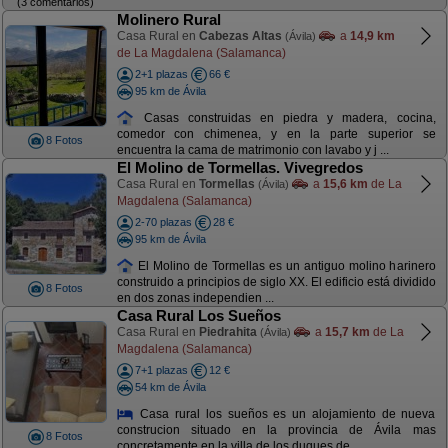
(3 comentarios)
Molinero Rural
Casa Rural en
Cabezas Altas
a
14,9 km
(Ávila)
de La Magdalena (Salamanca)
2+1 plazas
66 €
95 km de Ávila
Casas construidas en piedra y madera, cocina,
comedor con chimenea, y en la parte superior se
8 Fotos
encuentra la cama de matrimonio con lavabo y j ...
El Molino de Tormellas. Vivegredos
Casa Rural en
Tormellas
a
15,6 km
de La
(Ávila)
Magdalena (Salamanca)
2-70 plazas
28 €
95 km de Ávila
El Molino de Tormellas es un antiguo molino harinero
construido a principios de siglo XX. El edificio está dividido
8 Fotos
en dos zonas independien ...
Casa Rural Los Sueños
Casa Rural en
Piedrahita
a
15,7 km
de La
(Ávila)
Magdalena (Salamanca)
7+1 plazas
12 €
54 km de Ávila
Casa rural los sueños es un alojamiento de nueva
construcion situado en la provincia de Ávila mas
8 Fotos
concretamente en la villa de los duques de ...