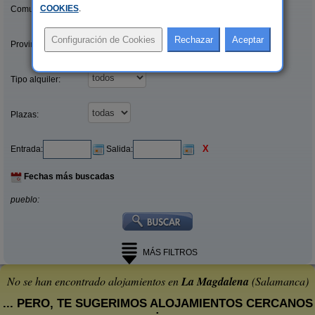
COOKIES
.
Comunidades:
Provincias/Islas:
Tipo alquiler:
Plazas:
X
Entrada:
Salida:
Fechas más buscadas
pueblo:
MÁS FILTROS
No se han encontrado alojamientos en
La Magdalena
(Salamanca)
... PERO, TE SUGERIMOS ALOJAMIENTOS CERCANOS
: