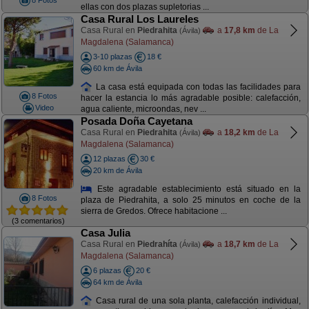
8 Fotos
ellas con dos plazas supletorias ...
Casa Rural Los Laureles
Casa Rural en
Piedrahita
a
17,8 km
de La
(Ávila)
Magdalena (Salamanca)
3-10 plazas
18 €
60 km de Ávila
La casa está equipada con todas las facilidades para
8 Fotos
hacer la estancia lo más agradable posible: calefacción,
Video
agua caliente, microondas, nev ...
Posada Doña Cayetana
Casa Rural en
Piedrahita
a
18,2 km
de La
(Ávila)
Magdalena (Salamanca)
12 plazas
30 €
20 km de Ávila
Este agradable establecimiento está situado en la
8 Fotos
plaza de Piedrahita, a solo 25 minutos en coche de la
sierra de Gredos. Ofrece habitacione ...
(3 comentarios)
Casa Julia
Casa Rural en
Piedrahíta
a
18,7 km
de La
(Ávila)
Magdalena (Salamanca)
6 plazas
20 €
64 km de Ávila
Casa rural de una sola planta, calefacción individual,