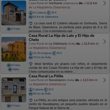
Casa Rural en
Sorihuela
a
11,8 km
(Salamanca)
de La Magdalena (Salamanca)
8+2 plazas
30 €
63 km de Salamanca
La casa rural El Caldero situada en Sorihuela, Sierra
de Béjar, Salamanca, es perfecta para grupos de 8 a 10
8 Fotos
personas. Con 4 dormitorios cad ...
Casa Rural La Hija de Lalo y El Hijo de
Chelo
Casa Rural en
La Aldehuela
a
12,5 km
de
(Ávila)
La Magdalena (Salamanca)
15-20+4 plazas
30 €
70 km de Ávila
Ideal familias y/o grupos con niños, el alojamiento
8 Fotos
consta de dos Casas Rurales La hija de Lalo y El hijo de
Video
Chelo comunicadas en su interio ...
Casa Rural La Pililla
Casa Rural en
Navatejares
a
12,5 km
de
(Ávila)
La Magdalena (Salamanca)
5 plazas
23 €
85 km de Ávila
La Pililla, es una antigua casa popular, ubicada en el
centro de Navatejares, un pequeño pueblo situado en el
5 Fotos
Parque Natural de la Sierra de ...