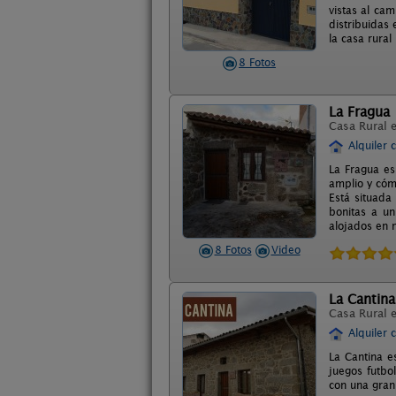
vistas al ca
distribuidas
la casa rural
8 Fotos
La Fragua
Casa Rural 
Alquiler 
La Fragua es
amplio y cóm
Está situada
bonitas a u
alojados en n
8 Fotos
Video
La Cantina
Casa Rural 
Alquiler 
La Cantina e
juegos futbo
con una gran