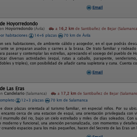
Email
 de Hoyorredondo
 en
Hoyorredondo
(Ávila)
a
16,2 km
de Santibañez de Bejar (Salamanca
por habitaciones
14+6 plazas
70 km de Ávila
con seis habitaciones, de ambiente cálido y acogedor, en el que podrás descan
rante se preparan asados y carnes a la brasa. De trato familiar y rodeado
para pasear y contemplar las estrellas, apreciando el sosiego del pueblo de 
icar diversas actividades (esquí, rutas a caballo, parapente, senderismo,
dobles y triples), con posibilidad de añadir cama supletoria y cuna. Cuenta c
Email
 de Las Eras
en
Candelario
(Salamanca)
a
17,2 km
de Santibañez de Bejar (Salaman
completo
12+3 plazas
70 km de Salamanca
e doce plazas orientada al turismo familiar, en especial niños. Por su ubi
encanto cerca de una estacion de esquí, una orientación privilegiada con vi
el murmullo del rio, bajo un cielo estrellado y miles de días soleados. Con
 moderno y funcional, una atención personalizada, con momentos y detalles
 y creando espacios para los más pequeños, hacen del Secreto de las Eras un l