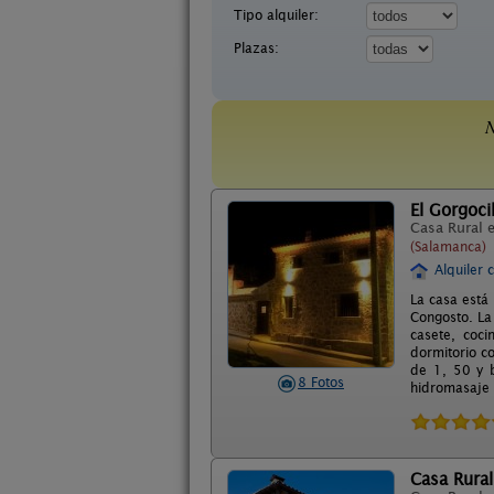
Tipo alquiler:
Plazas:
N
El Gorgoci
Casa Rural 
(Salamanca)
Alquiler 
La casa está 
Congosto. La
casete, coc
dormitorio c
de 1, 50 y 
8 Fotos
hidromasaje
Casa Rural