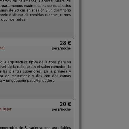
ómetros de Salamanca, Cáceres, Sierra de
os apartamentos están totalmente equipados
 camas de 90 cm en el salón y un dormitorio
nde disfrutar de comidas caseras, carnes
o que nos rodea.
28 €
ca)
pers/noche
 la arquitectura típica de la zona para su
ivel de la calle, están el salón-comedor, la
 las plantas superiores. En la primera y
cama de matrimonio y dos con dos camas
erra y un pequeño patio/tendedero.
20 €
e Bejar
pers/noche
enterroble de Salvatierra, con agradables