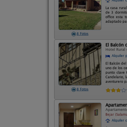
Alquiler 
La casa rural
de 3 dormito
office esta 
adaptado par
8 Fotos
El Balcón 
Hotel Rural
Alquiler 
El Balcón de
uno de los ce
punto clave 
Candelario, l
aventurero p
8 Fotos
Apartament
Apartament
Bejar (Salam
Alquiler 