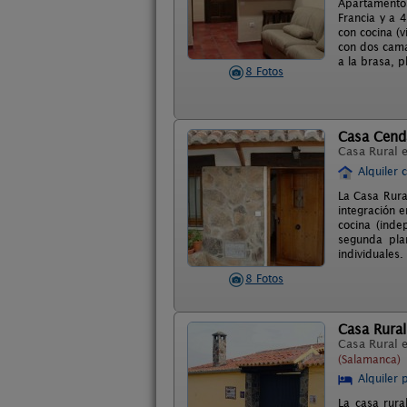
Apartamentos
Francia y a 
con cocina (v
con dos cama
a la brasa, p
8 Fotos
Casa Cend
Casa Rural 
Alquiler 
La Casa Rura
integración e
cocina (inde
segunda pla
individuales.
8 Fotos
Casa Rural
Casa Rural 
(Salamanca)
Alquiler 
La casa rura