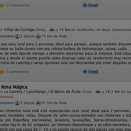
Email
(2 comentarios)
en
Villar de Corneja
(Ávila)
a
15 km
de Santibañez de Bejar (Salamanca
completo
2 plazas
75 km de Ávila
 una casa rural para 2 personas ideal para parejas, aunque también dispon
 tiene su baño dentro con una cabina-bañera de hidromasaje, sauna, radio... t
ne de todo tipo de menaje y utensilios necesarios para la estancia. Está sit
erca y desde el mismo pueblo salen diversas rutas de senderismo muy recom
ervicio de catering y varias opciones ocio con descuentos por estar alojados c
Email
(1 comentario)
l Rosa Mágica
en
La Carrera / Lancharejo / El Barco de Ávila
(Ávila)
a
16,1 km
de Sa
lamanca)
completo
2 plazas
91 km de Ávila
es cimientos nace está está espectacular casa rural, ideal para 2 personas.
nas increíbles vistas. Dispone de salon-cocina-comedor con chimenea y tod
a con frigorífico, microondas, lavadora, lavavajillas, horno-vitroceramica
l salón hay tv de 42 pulgadas, un cómodo chaiselongue y un sillon-mecedora,
torio con una cama de 1, 50 y un amplio jacuzzi de dos plazas con unas maravi