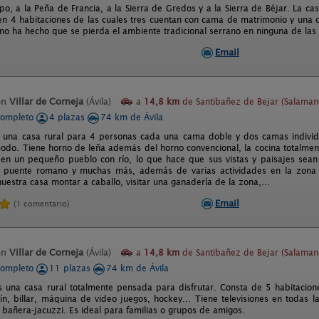
mpo, a la Peña de Francia, a la Sierra de Gredos y a la Sierra de Béjar. La 
 en 4 habitaciones de las cuales tres cuentan con cama de matrimonio y una 
 no ha hecho que se pierda el ambiente tradicional serrano en ninguna de las 
Email
en
Villar de Corneja
(Ávila)
a
14,8 km
de Santibañez de Bejar (Salaman
completo
4 plazas
74 km de Ávila
 una casa rural para 4 personas cada una cama doble y dos camas individ
odo. Tiene horno de leña además del horno convencional, la cocina totalment
 en un pequeño pueblo con río, lo que hace que sus vistas y paisajes sean
n puente romano y muchas más, además de varias actividades en la zona
uestra casa montar a caballo, visitar una ganadería de la zona,...
Email
(1 comentario)
en
Villar de Corneja
(Ávila)
a
14,8 km
de Santibañez de Bejar (Salaman
completo
11 plazas
74 km de Ávila
s una casa rural totalmente pensada para disfrutar. Consta de 5 habitacio
lín, billar, máquina de video juegos, hockey... Tiene televisiones en todas 
 bañera-jacuzzi. Es ideal para familias o grupos de amigos.