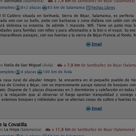
en
Sorihuela
(Salamanca)
a
7,4 km
de Santibañez de Bejar (Salamanca)
completo
8+2 plazas
63 km de Salamanca
Fechas Libres
l El Caldero situada en Sorihuela, Sierra de Béjar, Salamanca, es perfec
cada uno con su baño, patio con barbacoa y zona diáfana con salón con c
rá deliciosa su estancia. Se admite 1 mascota. Wifi. Tiene un patio muy 
idades para familias con niños y para aficionados a la bici o el esquí. Su enc
aravillosos paisajes, con sus huertas y la sierra de Béjar-Francia al fondo. Ma
Email
en
Neila de San Miguel
(Ávila)
a
7,9 km
de Santibañez de Bejar (Salam
completo
4 plazas
100 km de Ávila
a casa rural de alquiler íntegro. Se encuentra en el pequeño pueblo de Ne
erras de Gredos y Béjar, con un impresionante paraje natural de bosques con
ato. Dispone de 5 plazas dispuestas en 3 dormitorios y calefacción en todas 
 y la relajación que al observar el fuego aportan tranquilidad y sosieg
extensos bosques y robledales que se alternan zonas de cultivo y huertas tr
Email
 la Covatilla
en
La Hoya
(Salamanca)
a
11,6 km
de Santibañez de Bejar (Salamanca)