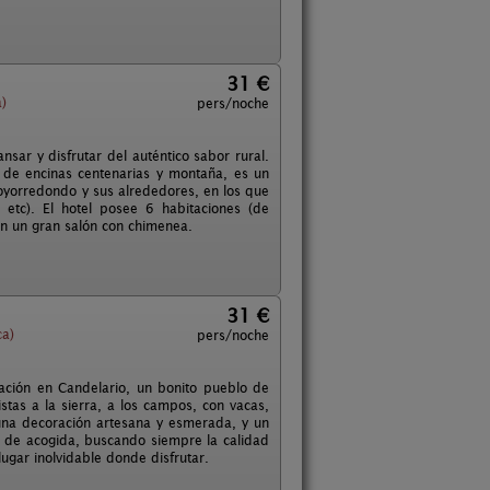
31 €
)
pers/noche
sar y disfrutar del auténtico sabor rural.
 de encinas centenarias y montaña, es un
Hoyorredondo y sus alrededores, en los que
 etc). El hotel posee 6 habitaciones (de
on un gran salón con chimenea.
31 €
ca)
pers/noche
cación en Candelario, un bonito pueblo de
stas a la sierra, a los campos, con vacas,
 una decoración artesana y esmerada, y un
 de acogida, buscando siempre la calidad
ugar inolvidable donde disfrutar.