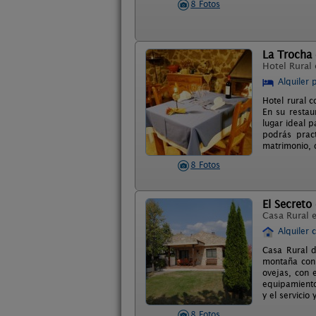
8 Fotos
La Trocha
Hotel Rural
Alquiler 
Hotel rural 
En su restau
lugar ideal 
podrás pract
matrimonio, 
8 Fotos
El Secreto
Casa Rural 
Alquiler 
Casa Rural d
montaña con 
ovejas, con 
equipamiento
y el servicio
8 Fotos