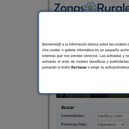
Busca por alojamiento
Alojamientos
>
Castilla y León
>
Salamanca
>
Casas Rurales cerca 
Bienvenid@ a la información básica sobre las cookies 
Una cookie o galleta informática es un pequeño archiv
externas que nos prestan servicios. Las activadas y n
activarás el resto de cookies (analíticas y publicita
pulsando el botón
Rechazar
o elegir su activación/de
lva
El Corral de Las Arribes
2-16 pers.
10+
25 €
 La Sierra
San Felices de Los Gallegos
desde
desd
ca)
(Salamanca)
Buscar
Comunidades:
Provincias/Islas: