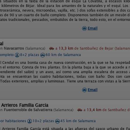
 situados en la falda de la estación de esquí La Covatilla, a escasos kil
4 kilómetros de Béjar. Ideal para los amantes de la naturales y el esquí. L
itrocerámica, nevera, microondas, vajilla, etc. ) dos sofas extensibles a dos
s de 90 y un cuarto de baño completo. Disponemos también de un mesón do
latos tradicionales, pescados, embutidos de la tierra, todo esto, en el entorn
Email
al
en
Navacarros
(Salamanca)
a
13,3 km
de Santibañez de Bejar (Salaman
completo
8+2 plazas
60 km de Salamanca
l Cendal es una bonita casa de nueva construcción, en la que se ha respetado
n el entorno. Consta de tres plantas. En la planta baja a la que se accede a n
pendiente del salón) y un aseo, así como una amplia escalera de acceso a
nta se encuentran las cuatro habitaciones, todas con baño: Dos con 
 Todas exteriores, amplias y luminosas. Tiene una terraza con vistas a la Si
Email
 Arrieros Familia Garcia
en
Fuenterroble de Salvatierra
(Salamanca)
a
13,4 km
de Santibañez d
por habitaciones
10+2 plazas
45 km de Salamanca
l Arrieros Familia García está situada a las afueras del casco urbano de Fu