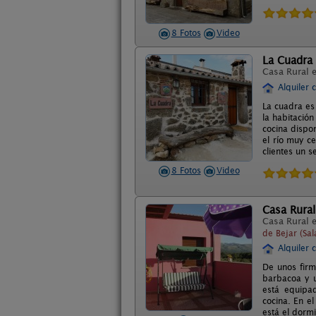
8 Fotos
Video
La Cuadra
Casa Rural 
Alquiler 
La cuadra es
la habitación
cocina dispo
el río muy c
clientes un s
8 Fotos
Video
Casa Rura
Casa Rural 
de Bejar (Sa
Alquiler 
De unos firm
barbacoa y u
está equipad
cocina. En e
está el dormi