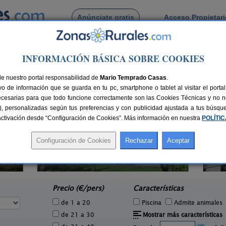
Anúnciate gratis
Acceso Propietar
Busca por pueblo
INFORMACIÓN BÁSICA SOBRE COOKIES
 Santibañez de Bejar
de Santibañez de Bejar
de nuestro portal responsabilidad de
Mario Temprado Casas
.
o de información que se guarda en tu pc, smartphone o tablet al visitar el port
ecesarias para que todo funcione correctamente son las Cookies Técnicas y no ne
rias), personalizadas según tus preferencias y con publicidad ajustada a tus búsq
sactivación desde “Configuración de Cookies”. Más información en nuestra
POLÍTI
3 pers.
20 €
Casa Rural Caño Chico
4 pers.
e
20 €
Villanueva del Conde (Salamanca)
C
desde
Precio (€/pers)
Características
de 1 a 20
Piscina
Admite animales
de 21 a 30
Mostrar más características