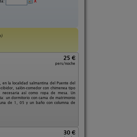
ida:
X
a)
25 €
pers/noche
r, en la localidad salmantina del Puente del
ecibidor, salón-comedor con chimenea tipo
lla necesaria así como ropa de mesa. Un
ta: un dormitorio con cama de matrimonio
 una de 1, 05 y un baño con columna de
30 €