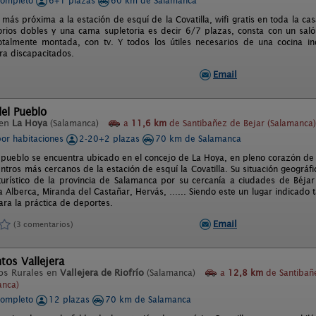
completo
6+1 plazas
60 km de Salamanca
 más próxima a la estación de esquí de la Covatilla, wifi gratis en toda la ca
rios dobles y una cama supletoria es decir 6/7 plazas, consta con un sal
totalmente montada, con tv. Y todos los útiles necesarios de una cocina i
a discapacitados.
Email
del Pueblo
 en
La Hoya
(Salamanca)
a
11,6 km
de Santibañez de Bejar (Salamanca)
por habitaciones
2-20+2 plazas
70 km de Salamanca
l pueblo se encuentra ubicado en el concejo de La Hoya, en pleno corazón de l
ntros más cercanos de la estación de esquí la Covatilla. Su situación geográfi
turístico de la provincia de Salamanca por su cercanía a ciudades de Béj
a Alberca, Miranda del Castañar, Hervás, …... Siendo este un lugar indicado t
ara la práctica de deportes.
Email
(3 comentarios)
os Vallejera
os Rurales en
Vallejera de Riofrío
(Salamanca)
a
12,8 km
de Santibañ
anca)
completo
12 plazas
70 km de Salamanca