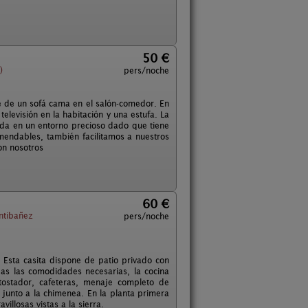
50 €
)
pers/noche
e de un sofá cama en el salón-comedor. En
elevisión en la habitación y una estufa. La
uada en un entorno precioso dado que tiene
endables, también facilitamos a nuestros
on nosotros
60 €
ntibañez
pers/noche
 Esta casita dispone de patio privado con
as las comodidades necesarias, la cocina
, tostador, cafeteras, menaje completo de
 junto a la chimenea. En la planta primera
llosas vistas a la sierra.