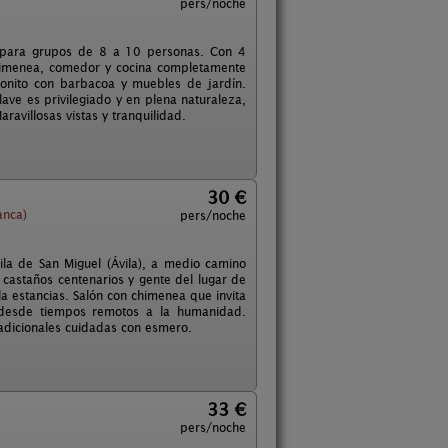
pers/noche
ta para grupos de 8 a 10 personas. Con 4
himenea, comedor y cocina completamente
bonito con barbacoa y muebles de jardín.
lave es privilegiado y en plena naturaleza,
ravillosas vistas y tranquilidad.
30 €
anca)
pers/noche
ila de San Miguel (Ávila), a medio camino
 castaños centenarios y gente del lugar de
la estancias. Salón con chimenea que invita
o desde tiempos remotos a la humanidad.
adicionales cuidadas con esmero.
33 €
pers/noche