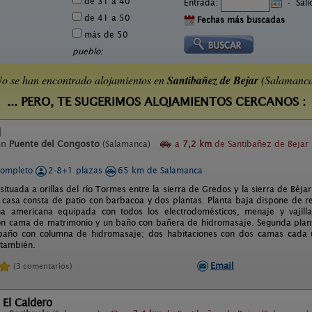
de 31 a 40
Entrada:
-
Sal
de 41 a 50
Fechas más buscadas
más de 50
pueblo:
o se han encontrado alojamientos en
Santibañez de Bejar
(Salamanc
... PERO, TE SUGERIMOS ALOJAMIENTOS CERCANOS :
l
en
Puente del Congosto
(Salamanca)
a
7,2 km
de Santibañez de Bejar
completo
2-8+1 plazas
65 km de Salamanca
situada a orillas del río Tormes entre la sierra de Gredos y la sierra de Béja
 casa consta de patio con barbacoa y dos plantas. Planta baja dispone de r
ina americana equipada con todos los electrodomésticos, menaje y vaji
on cama de matrimonio y un baño con bañera de hidromasaje. Segunda plan
baño con columna de hidromasaje; dos habitaciones con dos camas cada
 también.
Email
(3 comentarios)
 El Caldero