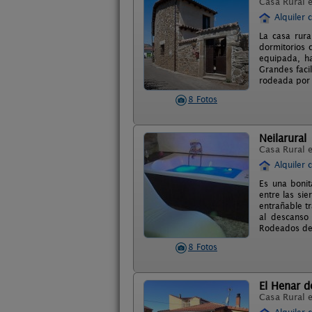
Casa Rural 
Alquiler 
La casa rura
dormitorios 
equipada, ha
Grandes facil
rodeada por m
8 Fotos
Neilarural
Casa Rural 
Alquiler 
Es una bonit
entre las si
entrañable tr
al descanso
Rodeados de 
8 Fotos
El Henar de
Casa Rural 