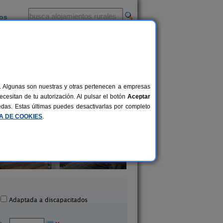
ios
-
al. Algunas son nuestras y otras pertenecen a empresas
cesitan de tu autorización. Al pulsar el botón
Aceptar
uedas. Estas últimas puedes desactivarlas por completo
CA DE COOKIES
.
La Viña
Casas Rurales Arr
10+2 pers.
18 €
iudad Rodrigo (Salamanca)
Sotoserrano (Salama
desde
Adaptada a discapacitados