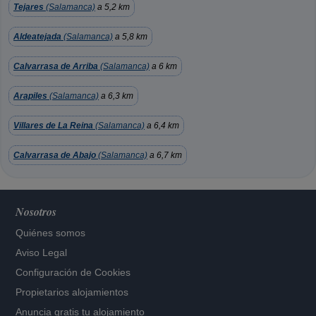
Tejares
(Salamanca)
a 5,2 km
Aldeatejada
(Salamanca)
a 5,8 km
Calvarrasa de Arriba
(Salamanca)
a 6 km
Arapiles
(Salamanca)
a 6,3 km
Villares de La Reina
(Salamanca)
a 6,4 km
Calvarrasa de Abajo
(Salamanca)
a 6,7 km
Nosotros
Quiénes somos
Aviso Legal
Configuración de Cookies
Propietarios alojamientos
Anuncia gratis tu alojamiento