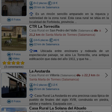
8+2 plazas
19 €
20 km de Salamanca
Es un rincón sencillo amparado en la riqueza y
sobriedad de la zona rural. Esta casa rural se sitúa en la
8 Fotos
localidad de Forfoleda, provincia ...
CTR La Torrecilla
Casa Rural en
San Pedro del Valle
a
(Salamanca)
21,2 km
de Santa Marta de Tormes (Salamanca)
14+5 plazas
40 €
22 km de Salamanca
Ubicada entre encinares y rodeada de un
8 Fotos
espectacular paisaje, se alza La Torrecilla, una antigua
Video
edificación que data del año 1911, y que ha ...
(3 comentarios)
La Avutarda
Casa Rural en
Villoria
a
22,3 km
de
(Salamanca)
Santa Marta de Tormes (Salamanca)
8+2 plazas
13 €
25 km de Salamanca
Casa Rural La Avutarda es una preciosa casa típica de
pueblo de finales del siglo XVIII, construida en piedra,
8 Fotos
adobe y madera. Equipada con ...
Casa Rural La Solana del Abuelo