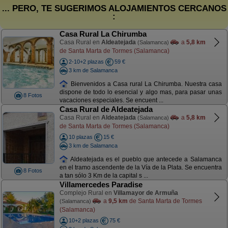
... PERO, TE SUGERIMOS ALOJAMIENTOS CERCANOS
:
Casa Rural La Chirumba
Casa Rural en
Aldeatejada
a
5,8 km
(Salamanca)
de Santa Marta de Tormes (Salamanca)
2-10+2 plazas
59 €
3 km de Salamanca
Bienvenidos a Casa rural La Chirumba. Nuestra casa
dispone de todo lo esencial y algo mas, para pasar unas
8 Fotos
vacaciones especiales. Se encuent ...
Casa Rural de Aldeatejada
Casa Rural en
Aldeatejada
a
5,8 km
(Salamanca)
de Santa Marta de Tormes (Salamanca)
10 plazas
15 €
3 km de Salamanca
Aldeatejada es el pueblo que antecede a Salamanca
en el tramo ascendente de la Vía de la Plata. Se encuentra
8 Fotos
a tan sólo 3 Km de la capital s ...
Villamercedes Paradise
Complejo Rural en
Villamayor de Armuña
a
9,5 km
de Santa Marta de Tormes
(Salamanca)
(Salamanca)
10+2 plazas
75 €