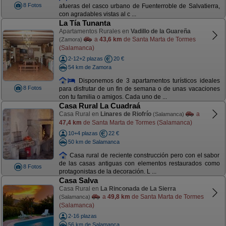
8 Fotos
afueras del casco urbano de Fuenterroble de Salvatierra,
con agradables vistas al c ...
La Tía Tunanta
Apartamentos Rurales en
Vadillo de la Guareña
a
43,6 km
de Santa Marta de Tormes
(Zamora)
(Salamanca)
2-12+2 plazas
20 €
54 km de Zamora
Disponemos de 3 apartamentos turísticos ideales
8 Fotos
para disfrutar de un fin de semana o de unas vacaciones
con tu familia o amigos. Cada uno de ...
Casa Rural La Cuadraá
Casa Rural en
Linares de Riofrío
a
(Salamanca)
47,4 km
de Santa Marta de Tormes (Salamanca)
10+4 plazas
22 €
50 km de Salamanca
Casa rural de reciente construcción pero con el sabor
de las casas antiguas con elementos restaurados como
8 Fotos
protagonistas de la decoración. L ...
Casa Salva
Casa Rural en
La Rinconada de La Sierra
a
49,8 km
de Santa Marta de Tormes
(Salamanca)
(Salamanca)
2-16 plazas
56 km de Salamanca