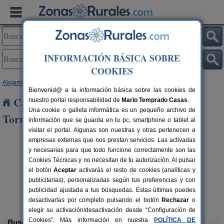
INFORMACIÓN BÁSICA SOBRE
COOKIES
Alojamientos
>
Castilla y León
>
Salamanca
> Santa Marta de Tormes
Bienvenid@ a la información básica sobre las cookies de
Casas Rurales cerca de Santa Marta de
nuestro portal responsabilidad de
Mario Temprado Casas
.
Una cookie o galleta informática es un pequeño archivo de
Tormes
información que se guarda en tu pc, smartphone o tablet al
visitar el portal. Algunas son nuestras y otras pertenecen a
empresas externas que nos prestan servicios. Las activadas
y necesarias para que todo funcione correctamente son las
Cookies Técnicas y no necesitan de tu autorización. Al pulsar
el botón
Aceptar
activarás el resto de cookies (analíticas y
publicitarias), personalizadas según tus preferencias y con
rs.
 €
publicidad ajustada a tus búsquedas. Estas últimas puedes
CRT El Convento
19+2 pers.
12 €
El Bodón (Salamanca)
desde
desactivarlas por completo pulsando el botón
Rechazar
o
elegir su activación/desactivación desde “Configuración de
Cookies”. Más información en nuestra
POLÍTICA DE
Buscar