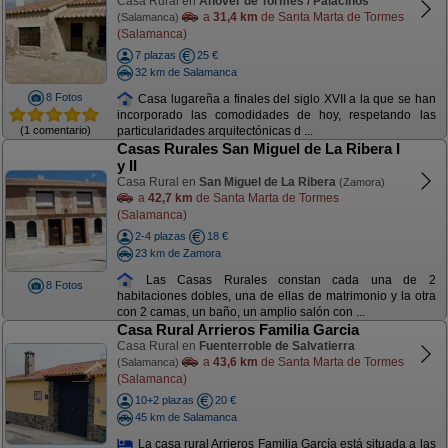
Casa Rural en
Añover de Tormes / Palacinos
a
31,4 km
de Santa Marta de Tormes
(Salamanca)
(Salamanca)
7 plazas
25 €
32 km de Salamanca
8 Fotos
Casa lugareña a finales del siglo XVII a la que se han
incorporado las comodidades de hoy, respetando las
(1 comentario)
particularidades arquitectónicas d ...
Casas Rurales San Miguel de La Ribera I
y II
Casa Rural en
San Miguel de La Ribera
(Zamora)
a
42,7 km
de Santa Marta de Tormes
(Salamanca)
2-4 plazas
18 €
23 km de Zamora
Las Casas Rurales constan cada una de 2
8 Fotos
habitaciones dobles, una de ellas de matrimonio y la otra
con 2 camas, un baño, un amplio salón con ...
Casa Rural Arrieros Familia Garcia
Casa Rural en
Fuenterroble de Salvatierra
a
43,6 km
de Santa Marta de Tormes
(Salamanca)
(Salamanca)
10+2 plazas
20 €
45 km de Salamanca
La casa rural Arrieros Familia García está situada a las