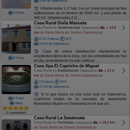
3 km de Salamanca
Villamercedes 1 (7 hab. ) es un chalet principal de tres
8 Fotos
edificaciones en un terreno de 5000 m2. y una planta de
480 m2. Villamercedes 2 (2 ...
Casa Rural Doña Manuela
Casa Rural en
Valdemierque
a
14,9
(Salamanca)
km
de Santa Marta de Tormes (Salamanca)
6-12+4 plazas
16 €
23 km de Salamanca
Casa de nueva construcción manteniendo la
arquitectura típica de la zona, con las comodidades de hoy
8 Fotos
en día, recientemente ha sido calificad ...
Casa Spa El Capricho de Miguel
Casa Rural en
Babilafuente
a
17,6
(Salamanca)
km
de Santa Marta de Tormes (Salamanca)
2-6 plazas
45 €
17 km de Salamanca
Si lo que busca es una casa rural en Salamanca,
8 Fotos
Caprichos rurales es un concepto de alojamiento
Video
Romantico situado en Salamanca en el que ust ...
(1 comentario)
Casa Rural La Sandovala
Casa Rural en
Forfoleda
a
19,2 km
(Salamanca)
de Santa Marta de Tormes (Salamanca)