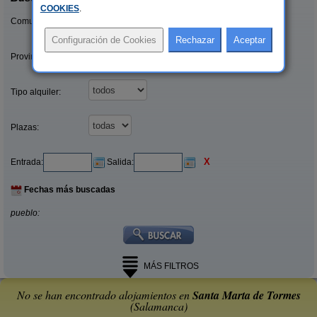
COOKIES
.
Comunidades:
Provincias/Islas:
Tipo alquiler:
Plazas:
X
Entrada:
Salida:
Fechas más buscadas
pueblo:
MÁS FILTROS
No se han encontrado alojamientos en
Santa Marta de Tormes
(Salamanca)