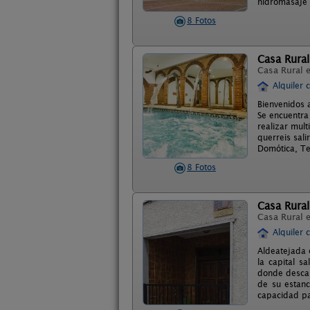
hidromasaje 
8 Fotos
Casa Rura
Casa Rural 
Alquiler 
Bienvenidos 
Se encuentra
realizar mul
querreis sal
Domótica, Te
8 Fotos
Casa Rural
Casa Rural 
Alquiler 
Aldeatejada 
la capital s
donde descan
de su estanc
capacidad pa