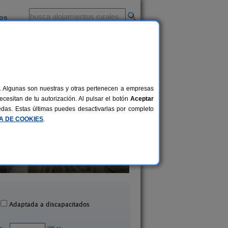
ios
-
al. Algunas son nuestras y otras pertenecen a empresas
cesitan de tu autorización. Al pulsar el botón
Aceptar
uedas. Estas últimas puedes desactivarlas por completo
CA DE COOKIES
.
rality Home A La Alberca
El Henar de la Covat
4+2 pers.
26 €
La Alberca (Salamanca)
La Hoya (Salamanc
desde
Adaptada a discapacitados