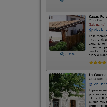
Casas Rura
Casa Rural 
(Salamanca)
Alquiler 
En la moraña
1870 y Blas
alojamiento
viviendas ti
con todos lo
8 Fotos
silencio marc
La Casona
Casa Rural 
Alquiler 
Impresionant
propios de su
110 y 120 cm
pueblo muy t
tiempo no cor