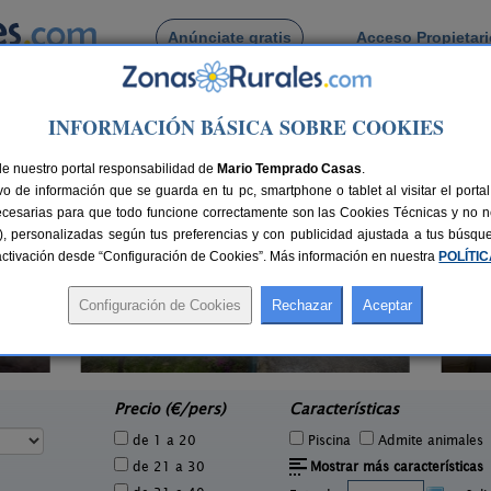
Anúnciate gratis
Acceso Propietar
Busca por pueblo
INFORMACIÓN BÁSICA SOBRE COOKIES
Villar de Gallimazo
de Villar de Gallimazo
de nuestro portal responsabilidad de
Mario Temprado Casas
.
o de información que se guarda en tu pc, smartphone o tablet al visitar el port
ecesarias para que todo funcione correctamente son las Cookies Técnicas y no ne
rias), personalizadas según tus preferencias y con publicidad ajustada a tus búsq
sactivación desde “Configuración de Cookies”. Más información en nuestra
POLÍTI
Casa Rural El Carmen
Ru
4 pers.
2-10 pers.
22 €
25 €
Ciudad Rodrigo (Salamanca)
e
desde
Precio (€/pers)
Características
de 1 a 20
Piscina
Admite animales
de 21 a 30
Mostrar más características