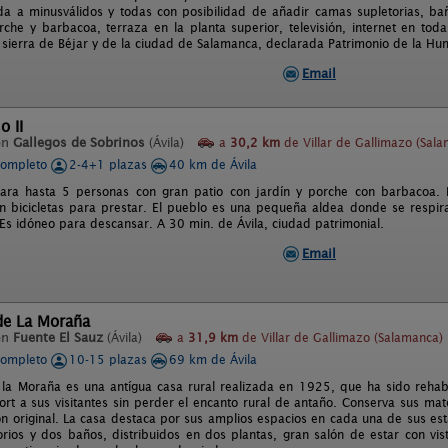
a a minusválidos y todas con posibilidad de añadir camas supletorias, ba
rche y barbacoa, terraza en la planta superior, televisión, internet en tod
 sierra de Béjar y de la ciudad de Salamanca, declarada Patrimonio de la H
Email
o II
en
Gallegos de Sobrinos
(Ávila)
a
30,2 km
de Villar de Gallimazo (Sal
completo
2-4+1 plazas
40 km de Ávila
ara hasta 5 personas con gran patio con jardín y porche con barbacoa. I
 bicicletas para prestar. El pueblo es una pequeña aldea donde se respira 
Es idóneo para descansar. A 30 min. de Ávila, ciudad patrimonial.
Email
de La Moraña
en
Fuente El Sauz
(Ávila)
a
31,9 km
de Villar de Gallimazo (Salamanca)
completo
10-15 plazas
69 km de Ávila
 la Moraña es una antígua casa rural realizada en 1925, que ha sido rehab
rt a sus visitantes sin perder el encanto rural de antaño. Conserva sus mat
ión original. La casa destaca por sus amplios espacios en cada una de sus e
orios y dos baños, distribuidos en dos plantas, gran salón de estar con vis