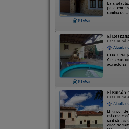
baja adaptad
patio con po
camino de la
8 Fotos
El Descans
Casa Rural 
Alquiler 
Casa rural p
Contamos con
acogedoras. 
8 Fotos
El Rincón 
Casa Rural 
Alquiler 
El Rincón de
máximo confo
su distribuc
cinco dormit