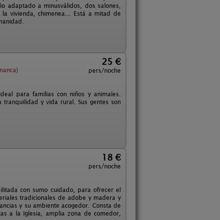
ño adaptado a minusválidos, dos salones,
a la vivienda, chimenea... Está a mitad de
umanidad.
25 €
amanca)
pers/noche
deal para familias con niños y animales.
tranquilidad y vida rural. Sus gentes son
18 €
pers/noche
ilitada con sumo cuidado, para ofrecer el
eriales tradicionales de adobe y madera y
stancias y su ambiente acogedor. Consta de
tas a la Iglesia, amplia zona de comedor,