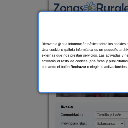
Busca por alojamiento
Alojamientos
>
Castilla y León
>
Salamanca
> 
Casas Rurales cerca 
Bienvenid@ a la información básica sobre las cookies 
Una cookie o galleta informática es un pequeño archiv
externas que nos prestan servicios. Las activadas y n
activarás el resto de cookies (analíticas y publicita
pulsando el botón
Rechazar
o elegir su activación/de
lva
2-16 pers.
25 €
 La Sierra
Casa Rural La Cuadraá
10+
desde
ca)
Linares de Riofrío (Salamanca)
desd
Buscar
Comunidades:
Provincias/Islas: