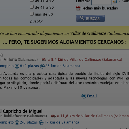
de 31 a 40
Entrada:
-
Sal
de 41 a 50
Fechas más buscadas
más de 50
pueblo:
No se han encontrado alojamientos en
Villar de Gallimazo
(Salamanca
... PERO, TE SUGERIMOS ALOJAMIENTOS CERCANOS :
da
en
Villoria
(Salamanca)
a
8,4 km
de Villar de Gallimazo (Salamanca)
completo
8+2 plazas
25 km de Salamanca
a Avutarda es una preciosa casa típica de pueblo de finales del siglo XVI
 todas las comodidades y adaptada a las nuevas tecnologías con Wi-Fi gr
 lugar privilegiado, donde podrás disfrutar del arte románico-mudéjar en bien
a. Máximo 10 personas.
Email
l Capricho de Miguel
en
Babilafuente
(Salamanca)
a
11,8 km
de Villar de Gallimazo (Salaman
completo
2-6 plazas
17 km de Salamanca