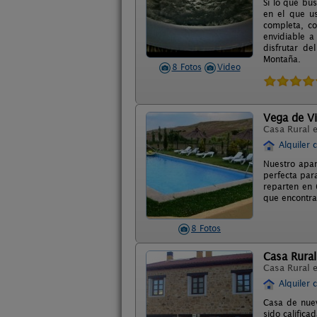
Si lo que bu
en el que u
completa, co
envidiable 
disfrutar de
Montaña.
8 Fotos
Video
Vega de Vi
Casa Rural 
Alquiler 
Nuestro apar
perfecta par
reparten en 
que encontra
8 Fotos
Casa Rura
Casa Rural 
Alquiler 
Casa de nuev
sido calific