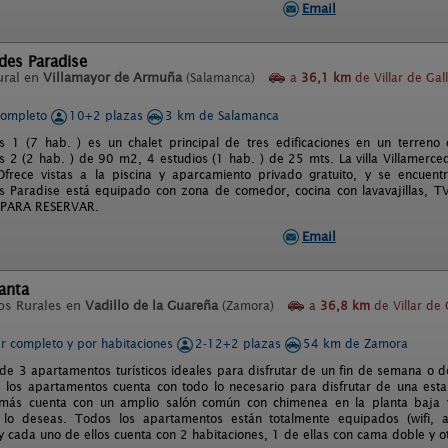
Email
des Paradise
ural en
Villamayor de Armuña
(Salamanca)
a
36,1 km
de Villar de Gal
completo
10+2 plazas
3 km de Salamanca
es 1 (7 hab. ) es un chalet principal de tres edificaciones en un terr
s 2 (2 hab. ) de 90 m2, 4 estudios (1 hab. ) de 25 mts. La villa Villamerce
Ofrece vistas a la piscina y aparcamiento privado gratuito, y se encue
s Paradise está equipado con zona de comedor, cocina con lavavajillas, TV d
PARA RESERVAR.
Email
anta
os Rurales en
Vadillo de la Guareña
(Zamora)
a
36,8 km
de Villar de 
er completo y por habitaciones
2-12+2 plazas
54 km de Zamora
e 3 apartamentos turísticos ideales para disfrutar de un fin de semana o de
los apartamentos cuenta con todo lo necesario para disfrutar de una esta
más cuenta con un amplio salón común con chimenea en la planta baja 
lo deseas. Todos los apartamentos están totalmente equipados (wifi, air
) y cada uno de ellos cuenta con 2 habitaciones, 1 de ellas con cama doble y 