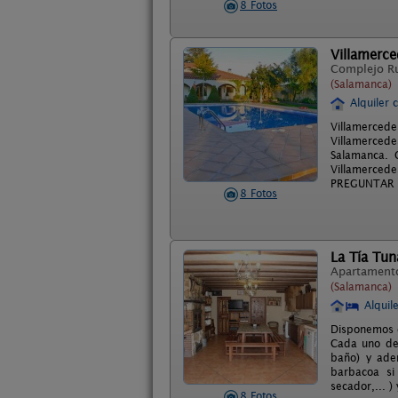
8 Fotos
Villamerce
Complejo R
(Salamanca)
Alquiler 
Villamerced
Villamercede
Salamanca. 
Villamercede
PREGUNTAR 
8 Fotos
La Tía Tun
Apartament
(Salamanca)
Alquil
Disponemos d
Cada uno de 
baño) y ade
barbacoa si 
secador,... 
8 Fotos