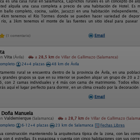
sca es una casa rural en Salamanca, Caprichos rurales es un concepto de a
sted alquila una casa completa a precio de una habitación de Hotel. Es 
n baño completo, cocina, salón, Jacuzzi en una habitación independiente, t
a 4km tenemos el Río Tormes donde se pueden hacer variedad de depor
l río, a 3km tenemos el monte de las fuentes un sitio ideal para pasear
Email
(1 comentario)
ta
en
Vita
(Ávila)
a
28,5 km
de Villar de Gallimazo (Salamanca)
completo
24+4 plazas
48 km de Ávila
tamento rural se encuentra dentro de la provincia de Ávila, en una poblaci
a grandes grupos ya que en su interior se pueden alojar un grupo de 20 a 
6, con 2 camas individuales y 4 más con cama de matrimonio. Todos ellos
rás aquí el lugar perfecto para dormir, en un clima creado por la decoració
Email
l Doña Manuela
en
Valdemierque
(Salamanca)
a
28,7 km
de Villar de Gallimazo (Salam
completo
6-12+4 plazas
23 km de Salamanca
Fechas Libres
a construcción manteniendo la arquitectura típica de la zona, con las com
ada con 4 estrellas. Es espaciosa y cuenta con cinco habitaciones con sus cor