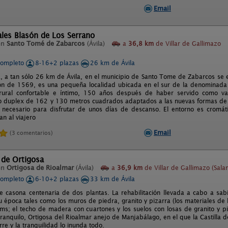
Email
les Blasón de Los Serrano
en
Santo Tomé de Zabarcos
(Ávila)
a
36,8 km
de Villar de Gallimazo
completo
8-16+2 plazas
26 km de Ávila
, a tan sólo 26 km de Ávila, en el municipio de Santo Tome de Zabarcos se e
ón de 1569, es una pequeña localidad ubicada en el sur de la denominada
 rural confortable e íntimo, 150 años después de haber servido como va
po duplex de 162 y 130 metros cuadrados adaptados a las nuevas formas de 
 necesario para disfrutar de unos días de descanso. El entorno es cromát
an al viajero
Email
(3 comentarios)
 de Ortigosa
en
Ortigosa de Rioalmar
(Ávila)
a
36,9 km
de Villar de Gallimazo (Sal
completo
6-10+2 plazas
33 km de Ávila
e casona centenaria de dos plantas. La rehabilitación llevada a cabo a sabi
 época tales como los muros de piedra, granito y pizarra (los materiales de 
s; el techo de madera con cuartones y los suelos con losas de granito y p
ranquilo, Ortigosa del Rioalmar anejo de Manjabálago, en el que la Castilla d
re y la tranquilidad lo inunda todo.