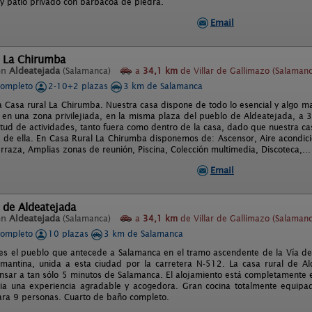
y patio privado con barbacoa de piedra.
Email
l La Chirumba
en
Aldeatejada
(Salamanca)
a
34,1 km
de Villar de Gallimazo (Salamanc
completo
2-10+2 plazas
3 km de Salamanca
a Casa rural La Chirumba. Nuestra casa dispone de todo lo esencial y algo m
 en una zona privilejiada, en la misma plaza del pueblo de Aldeatejada, 
titud de actividades, tanto fuera como dentro de la casa, dado que nuestra 
ir de ella. En Casa Rural La Chirumba disponemos de: Ascensor, Aire acondic
rraza, Amplias zonas de reunión, Piscina, Colección multimedia, Discoteca,...
Email
 de Aldeatejada
en
Aldeatejada
(Salamanca)
a
34,1 km
de Villar de Gallimazo (Salamanc
completo
10 plazas
3 km de Salamanca
es el pueblo que antecede a Salamanca en el tramo ascendente de la Vía de 
almantina, unida a esta ciudad por la carretera N-512. La casa rural de Ald
sar a tan sólo 5 minutos de Salamanca. El alojamiento está completamente 
ia una experiencia agradable y acogedora. Gran cocina totalmente equipad
ra 9 personas. Cuarto de baño completo.