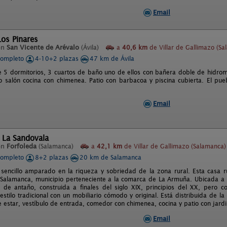
Email
Los Pinares
en
San Vicente de Arévalo
(Ávila)
a
40,6 km
de Villar de Gallimazo (Sa
completo
4-10+2 plazas
47 km de Ávila
e 5 dormitorios, 3 cuartos de baño uno de ellos con bañera doble de hidromas
o salón cocina con chimenea. Patio con barbacoa y piscina cubierta. El pu
Email
 La Sandovala
en
Forfoleda
(Salamanca)
a
42,1 km
de Villar de Gallimazo (Salamanca)
completo
8+2 plazas
20 km de Salamanca
 sencillo amparado en la riqueza y sobriedad de la zona rural. Esta casa ru
 Salamanca, municipio perteneciente a la comarca de La Armuña. Ubicada a 
 de antaño, construida a finales del siglo XIX, principios del XX, pero
stilo tradicional con un mobiliario cómodo y original. Está distribuida de l
e estar, vestíbulo de entrada, comedor con chimenea, cocina y patio con jardi
Email