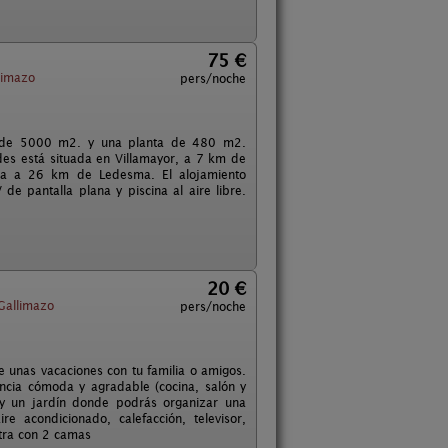
75 €
limazo
pers/noche
eno de 5000 m2. y una planta de 480 m2.
des está situada en Villamayor, a 7 km de
ntra a 26 km de Ledesma. El alojamiento
e pantalla plana y piscina al aire libre.
20 €
Gallimazo
pers/noche
 unas vacaciones con tu familia o amigos.
ncia cómoda y agradable (cocina, salón y
y un jardín donde podrás organizar una
e acondicionado, calefacción, televisor,
otra con 2 camas