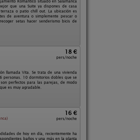
lojamiento Romantico situado en Salamanca
mejor que una Suite ya dispones de casa
erraza o patio chill out. La ubicación es
tes de aventura o simplemente pescar o
 recoger setas hacer senderismo bicis de
18 €
pers/noche
ón llamada Vita. Se trata de una vivienda
26 personas. 10 dormitorios dobles que se
 son perfectos para las parejas, de modo
n que es muy agradable.
16 €
anca)
pers/noche
odidades de hoy en día, recientemente ha
respondientes baños y una más en la planta