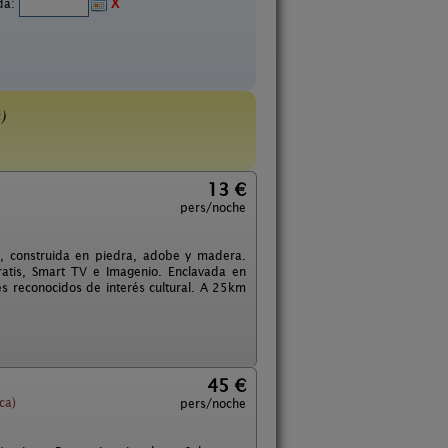
ida:
X
)
13 €
pers/noche
II, construida en piedra, adobe y madera.
atis, Smart TV e Imagenio. Enclavada en
es reconocidos de interés cultural. A 25km
45 €
ca)
pers/noche