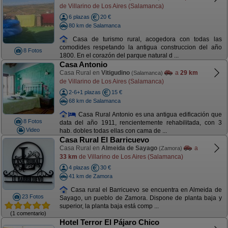
de Villarino de Los Aires (Salamanca)
6 plazas
20 €
80 km de Salamanca
Casa de turismo rural, acogedora con todas las
comodides respetando la antigua construccion del año
8 Fotos
1800. En el corazón del parque natural d ...
Casa Antonio
Casa Rural en
Vitigudino
a
29 km
(Salamanca)
de Villarino de Los Aires (Salamanca)
2-6+1 plazas
15 €
68 km de Salamanca
Casa Rural Antonio es una antigua edificación que
8 Fotos
data del año 1911, rencientemente rehabilitada, con 3
Video
hab. dobles todas ellas con cama de ...
Casa Rural El Barricuevo
Casa Rural en
Almeida de Sayago
a
(Zamora)
33 km
de Villarino de Los Aires (Salamanca)
4 plazas
30 €
41 km de Zamora
Casa rural el Barricuevo se encuentra en Almeida de
23 Fotos
Sayago, un pueblo de Zamora. Dispone de planta baja y
superior, la planta baja está comp ...
(1 comentario)
Hotel Terror El Pájaro Chico