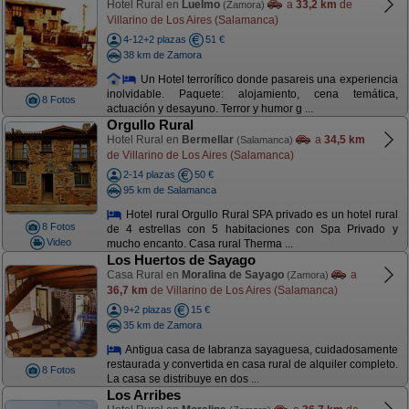
Hotel Rural en
Luelmo
a
33,2 km
de
(Zamora)
Villarino de Los Aires (Salamanca)
4-12+2 plazas
51 €
38 km de Zamora
Un Hotel terrorífico donde pasareis una experiencia
inolvidable. Paquete: alojamiento, cena temática,
8 Fotos
actuación y desayuno. Terror y humor g ...
Orgullo Rural
Hotel Rural en
Bermellar
a
34,5 km
(Salamanca)
de Villarino de Los Aires (Salamanca)
2-14 plazas
50 €
95 km de Salamanca
Hotel rural Orgullo Rural SPA privado es un hotel rural
8 Fotos
de 4 estrellas con 5 habitaciones con Spa Privado y
Video
mucho encanto. Casa rural Therma ...
Los Huertos de Sayago
Casa Rural en
Moralina de Sayago
a
(Zamora)
36,7 km
de Villarino de Los Aires (Salamanca)
9+2 plazas
15 €
35 km de Zamora
Antigua casa de labranza sayaguesa, cuidadosamente
restaurada y convertida en casa rural de alquiler completo.
8 Fotos
La casa se distribuye en dos ...
Los Arribes