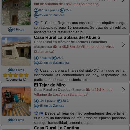
km
de Villarino de Los Aires (Salamanca)
8-10+1 plazas
25 €
25 km de Zamora
El Ciruelo Rojo es una casa rural de alquiler íntegro
con capacidad para 10 personas. Se trata de un edificio
8 Fotos
recientemente restaurado en pi ...
Casa Rural La Solana del Abuelo
Casa Rural en
Añover de Tormes / Palacinos
a
48,6 km
de Villarino de Los Aires
(Salamanca)
(Salamanca)
7 plazas
25 €
32 km de Salamanca
8 Fotos
Casa lugareña a finales del siglo XVII a la que se han
incorporado las comodidades de hoy, respetando las
(1 comentario)
particularidades arquitectónicas d ...
El Tejar de Miro
Casa Rural en
Ceadea
a
49,5 km
de
(Zamora)
Villarino de Los Aires (Salamanca)
10+1 plazas
30 €
45 km de Zamora
Desde El Tejar de miro pretendemos despertar en
el viajero un torbellino de recuerdos de épocas pasadas,
8 Fotos
sosiego, tranquilidad, armonía, esp ...
Casa Rural La Cantina