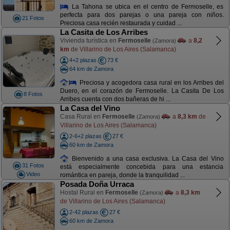
La Tahona se ubica en el centro de Fermoselle, es
perfecta para dos parejas o una pareja con niños.
21 Fotos
Preciosa casa recién restaurada y cuidad ...
La Casita de Los Arribes
Vivienda turística en
Fermoselle
a
8,2
(Zamora)
km
de Villarino de Los Aires (Salamanca)
4+2 plazas
73 €
64 km de Zamora
Preciosa y acogedora casa rural en los Arribes del
Duero, en el corazón de Fermoselle. La Casita De Los
8 Fotos
Arribes cuenta con dos bañeras de hi ...
La Casa del Vino
Casa Rural en
Fermoselle
a
8,3 km
de
(Zamora)
Villarino de Los Aires (Salamanca)
2-6+2 plazas
27 €
60 km de Zamora
Bienvenido a una casa exclusiva. La Casa del Vino
31 Fotos
está especialmente concebida para una estancia
Video
romántica en pareja, donde la tranquilidad ...
Posada Doña Urraca
Hostal Rural en
Fermoselle
a
8,3 km
(Zamora)
de Villarino de Los Aires (Salamanca)
2-42 plazas
27 €
60 km de Zamora