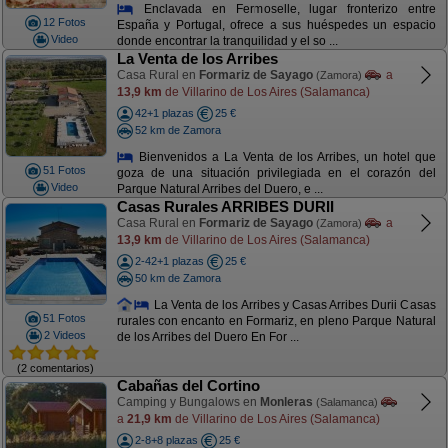
Enclavada en Fermoselle, lugar fronterizo entre
12 Fotos
España y Portugal, ofrece a sus huéspedes un espacio
Video
donde encontrar la tranquilidad y el so ...
La Venta de los Arribes
Casa Rural en
Formariz de Sayago
a
(Zamora)
13,9 km
de Villarino de Los Aires (Salamanca)
42+1 plazas
25 €
52 km de Zamora
Bienvenidos a La Venta de los Arribes, un hotel que
51 Fotos
goza de una situación privilegiada en el corazón del
Video
Parque Natural Arribes del Duero, e ...
Casas Rurales ARRIBES DURII
Casa Rural en
Formariz de Sayago
a
(Zamora)
13,9 km
de Villarino de Los Aires (Salamanca)
2-42+1 plazas
25 €
50 km de Zamora
La Venta de los Arribes y Casas Arribes Durii Casas
51 Fotos
rurales con encanto en Formariz, en pleno Parque Natural
2 Videos
de los Arribes del Duero En For ...
(2 comentarios)
Cabañas del Cortino
Camping y Bungalows en
Monleras
(Salamanca)
a
21,9 km
de Villarino de Los Aires (Salamanca)
2-8+8 plazas
25 €