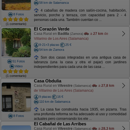
58 km de Salamanca
4 cabañas de madera con salón-cocina, habitación,
8 Fotos
servicio, porche y terraza, con capacidad para 2 - 4
personas cada una. También cuentan co ...
(1 comentario)
El Corazón Verde
Casa Rural en
Badilla
a
27 km
de
(Zamora)
Villarino de Los Aires (Salamanca)
8-21+3 plazas
25 €
54 km de Zamora
Son dos casas integradas en una antigua casa de
51 Fotos
labranza (una la casa y otra el pajar) con jardines
Video
independientes para cada una de las casa ...
(1 comentario)
Casa Obdulia
Casa Rural en
Vilvestre
a
27,8 km
(Salamanca)
de Villarino de Los Aires (Salamanca)
9 plazas
16 €
110 km de Salamanca
La casa fue construida hacia 1935, en pizarra. Tras
una profunda reforma se ha adecuado al uso y comodidad
8 Fotos
actuales pero conservando los ele ...
El Cabañal de Las Arribes
Casa Rural en
Vilvestre
a
28,3 km
(Salamanca)