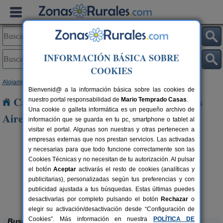
INFORMACIÓN BÁSICA SOBRE
COOKIES
Alojamientos
>
Castilla y León
>
Salamanca
> Villarino de Los Aires
Bienvenid@ a la información básica sobre las cookies de
Casas Rurales cerca de Villarino de Los
nuestro portal responsabilidad de
Mario Temprado Casas
.
Una cookie o galleta informática es un pequeño archivo de
Aires
información que se guarda en tu pc, smartphone o tablet al
visitar el portal. Algunas son nuestras y otras pertenecen a
empresas externas que nos prestan servicios. Las activadas
y necesarias para que todo funcione correctamente son las
Cookies Técnicas y no necesitan de tu autorización. Al pulsar
el botón
Aceptar
activarás el resto de cookies (analíticas y
publicitarias), personalizadas según tus preferencias y con
rs.
 €
publicidad ajustada a tus búsquedas. Estas últimas puedes
Casa Cendal
8+2 pers.
28 €
Navacarros (Salamanca)
desde
desactivarlas por completo pulsando el botón
Rechazar
o
elegir su activación/desactivación desde “Configuración de
Cookies”. Más información en nuestra
POLÍTICA DE
Buscar