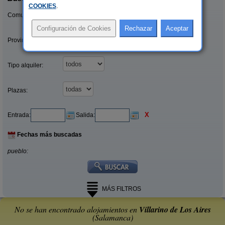
COOKIES
.
Comunidades:
Provincias/Islas:
Tipo alquiler:
Plazas:
X
Entrada:
Salida:
Fechas más buscadas
pueblo:
MÁS FILTROS
No se han encontrado alojamientos en
Villarino de Los Aires
(Salamanca)