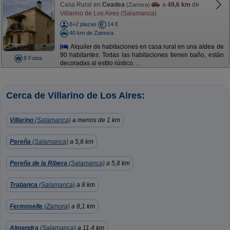
Casa Rural en
Ceadea
a
49,6 km
de
(Zamora)
Villarino de Los Aires (Salamanca)
8+2 plazas
14 €
40 km de Zamora
Alquiler de habitaciones en casa rural en una aldea de
90 habitantes. Todas las habitaciones tienen baño, están
8 Fotos
decoradas al estilo rústico. ...
Cerca de Villarino de Los Aires:
Villarino
(Salamanca)
a menos de 1 km
Pereña
(Salamanca)
a 5,6 km
Pereña de la Ribera
(Salamanca)
a 5,8 km
Trabanca
(Salamanca)
a 8 km
Fermoselle
(Zamora)
a 8,1 km
Almendra
(Salamanca)
a 11,4 km