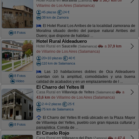
Hotel Rural en
Moralina
a
36,7 km
de
(Zamora)
Villarino de Los Aires (Salamanca)
45 plazas
24 €
38 km de Zamora
El Hotel Rural Los Arribes de la localidad zamorana de
Moralina situado dentro del parque natural Arribes del
8 Fotos
Duero; que dispone de habitaci ...
Hotel Rural Aldeaduero
Hotel Rural en
Saucelle
a
37,9 km
(Salamanca)
de Villarino de Los Aires (Salamanca)
20+10 plazas
40 €
110 km de Salamanca
Las 10 habitaciones dobles de Oca Aldeaduero
8 Fotos
cuentan con la amplitud, comodidades y una buena
Video
calidad de acabados y en un emplazamiento de l ...
El Charro del Yeltes III
Casa Rural en
Villavieja de Yeltes
a
(Salamanca)
43,6 km
de Villarino de Los Aires (Salamanca)
2-4+2 plazas
25 €
75 km de Salamanca
El Charro del Yeltes III está ubicado en la Plaza Mayor
de Villavieja del Yeltes, pueblo con gran riqueza cultural y
8 Fotos
paisajística. Consta de ...
El Ciruelo Rojo
Casa Rural en
Villaseco del Pan
a
47,4
(Zamora)