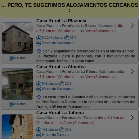
... PERO, TE SUGERIMOS ALOJAMIENTOS CERCANOS
:
Casa Rural La Plazuela
Casa Rural en
Pereña de la Ribera
(Salamanca)
a
5,6 km
de Villarino de Los Aires (Salamanca)
6-12+2 plazas
37 €
90 km de Salamanca
Son 2 alojamientos diferenciados en el mismo edificio.
La Plazuela I para 6 personas, con 3 habitaciones de
8 Fotos
matrimonio, baños, un salón come ...
Casa Rural La Almofea
Casa Rural en
Pereña de La Ribera
(Salamanca)
a
5,7 km
de Villarino de Los Aires (Salamanca)
6+1 plazas
20 €
90 km de Salamanca
La casa rural La Almofea está ubicada en el municipio
de Pereña de la Ribera, en la comarca de Las Arribes del
8 Fotos
Duero, a 85 km de Salamanca e ...
Casa Rural La Tahona
Casa Rural en
Fermoselle
a
7,9 km
de
(Zamora)
Villarino de Los Aires (Salamanca)
4+1 plazas
35 €
64 km de Zamora