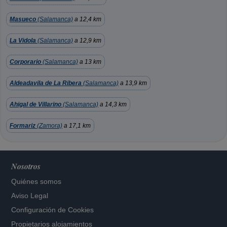
Masueco
(Salamanca)
a 12,4 km
La Vidola
(Salamanca)
a 12,9 km
Corporario
(Salamanca)
a 13 km
Aldeadavila de La Ribera
(Salamanca)
a 13,9 km
Ahigal de Villarino
(Salamanca)
a 14,3 km
Formariz
(Zamora)
a 17,1 km
Nosotros
Quiénes somos
Aviso Legal
Configuración de Cookies
Propietarios alojamientos