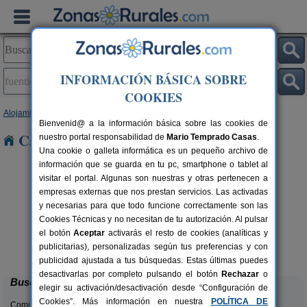
INFORMACIÓN BÁSICA SOBRE
COOKIES
Alojamientos
>
Castilla y León
>
Segovia
> Fuentidueña
Bienvenid@ a la información básica sobre las cookies de
Casas Rurales en Fuentidueña
nuestro portal responsabilidad de
Mario Temprado Casas
.
Una cookie o galleta informática es un pequeño archivo de
información que se guarda en tu pc, smartphone o tablet al
visitar el portal. Algunas son nuestras y otras pertenecen a
empresas externas que nos prestan servicios. Las activadas
y necesarias para que todo funcione correctamente son las
Cookies Técnicas y no necesitan de tu autorización. Al pulsar
Casa Rural Hoces del Duratón El
2-6 pers.
el botón
Aceptar
activarás el resto de cookies (analíticas y
26 €
Villar
rs.
desde
publicitarias), personalizadas según tus preferencias y con
 €
Villar de Sobrepeña (Segovia)
publicidad ajustada a tus búsquedas. Estas últimas puedes
desactivarlas por completo pulsando el botón
Rechazar
o
Buscar
elegir su activación/desactivación desde “Configuración de
Cookies”. Más información en nuestra
POLÍTICA DE
Comunidades: