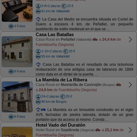
6-8+2 plazas
23 €
61 km de Valladolid
La Casa del Medio se encuentra situada en Curiel de
Duero a escasos 4 km. de Peñafiel, un pequeño
4 Fotos
pueblecito de estilo medieval en el que se ...
Casa Las Batallas
Casa Rural en
Peñafiel
a
24,4 km
de
(Valladolid)
Fuentidueña (Segovia)
2-10+2 plazas
20 €
55 km de Valladolid
Casa Las Batallas es el resultado de una laboriosa
restauración de una antigüa casa de labranza de 1869
8 Fotos
como data en el dintel de la puerta. ...
La Mambla de La Ribera
Casa Rural en
Mambrilla de Castrejón
(Burgos)
a
24,9 km
de Fuentidueña (Segovia)
24+2 plazas
25 €
90 km de Burgos
La Mambla es un Inmueble construido en el siglo
XVII, fachadas de piedra labrada, dotado de un gran
8 Fotos
portalón que da acceso al mismo. Consta ...
Hotel Vado del Duratón
Hotel Rural en
Sepúlveda
a
25,1 km
de
(Segovia)
Fuentidueña (Segovia)