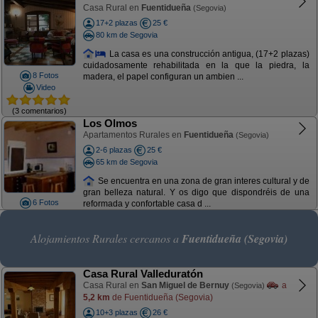
Casa Rural en
Fuentidueña
(Segovia)
17+2 plazas
25 €
80 km de Segovia
La casa es una construcción antigua, (17+2 plazas)
cuidadosamente rehabilitada en la que la piedra, la
8 Fotos
madera, el papel configuran un ambien ...
Video
(3 comentarios)
Los Olmos
Apartamentos Rurales en
Fuentidueña
(Segovia)
2-6 plazas
25 €
65 km de Segovia
Se encuentra en una zona de gran interes cultural y de
gran belleza natural. Y os digo que dispondréis de una
6 Fotos
reformada y confortable casa d ...
Alojamientos Rurales cercanos a
Fuentidueña (Segovia)
Casa Rural Valleduratón
Casa Rural en
San Miguel de Bernuy
a
(Segovia)
5,2 km
de Fuentidueña (Segovia)
10+3 plazas
26 €