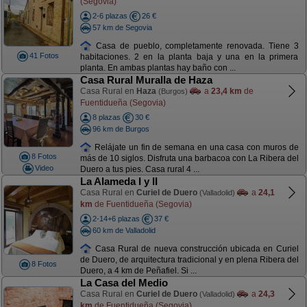
(Segovia)
2-6 plazas
26 €
57 km de Segovia
Casa de pueblo, completamente renovada. Tiene 3
41 Fotos
habitaciones. 2 en la planta baja y una en la primera
planta. En ambas plantas hay baño con ...
Casa Rural Muralla de Haza
Casa Rural en
Haza
a
23,4 km
de
(Burgos)
Fuentidueña (Segovia)
8 plazas
30 €
96 km de Burgos
Relájate un fin de semana en una casa con muros de
8 Fotos
más de 10 siglos. Disfruta una barbacoa con La Ribera del
Video
Duero a tus pies. Casa rural 4 ...
La Alameda I y II
Casa Rural en
Curiel de Duero
a
24,1
(Valladolid)
km
de Fuentidueña (Segovia)
2-14+6 plazas
37 €
60 km de Valladolid
Casa Rural de nueva construcción ubicada en Curiel
de Duero, de arquitectura tradicional y en plena Ribera del
8 Fotos
Duero, a 4 km de Peñafiel. Si ...
La Casa del Medio
Casa Rural en
Curiel de Duero
a
24,3
(Valladolid)
km
de Fuentidueña (Segovia)