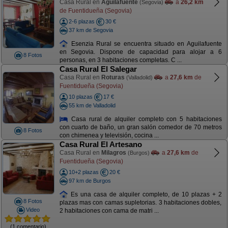
Casa Rural en
Aguilafuente
a
26,2 km
(Segovia)
de Fuentidueña (Segovia)
2-6 plazas
30 €
37 km de Segovia
Esenzia Rural se encuentra situado en Aguilafuente
en Segovia. Dispone de capacidad para alojar a 6
8 Fotos
personas, en 3 habitaciones completas. C ...
Casa Rural El Salegar
Casa Rural en
Roturas
a
27,6 km
de
(Valladolid)
Fuentidueña (Segovia)
10 plazas
17 €
55 km de Valladolid
Casa rural de alquiler completo con 5 habitaciones
con cuarto de baño, un gran salón comedor de 70 metros
8 Fotos
con chimenea y televisión, cocina ...
Casa Rural El Artesano
Casa Rural en
Milagros
a
27,6 km
de
(Burgos)
Fuentidueña (Segovia)
10+2 plazas
20 €
97 km de Burgos
Es una casa de alquiler completo, de 10 plazas + 2
8 Fotos
plazas mas con camas supletorias. 3 habitaciones dobles,
Video
2 habitaciones con cama de matri ...
(1 comentario)