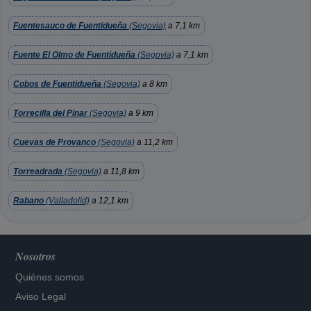
Fuentesauco de Fuentidueña
(Segovia)
a 7,1 km
Fuente El Olmo de Fuentidueña
(Segovia)
a 7,1 km
Cobos de Fuentidueña
(Segovia)
a 8 km
Torrecilla del Pinar
(Segovia)
a 9 km
Cuevas de Provanco
(Segovia)
a 11,2 km
Torreadrada
(Segovia)
a 11,8 km
Rabano
(Valladolid)
a 12,1 km
Nosotros
Quiénes somos
Aviso Legal