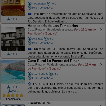
43+1 plazas
40 €
60 km de Segovia
Hotel rural de tres estrellas situado en Sepúlveda ideal
para descansar después de su paseo por las Hoces del
8 Fotos
Río Duratón. El hotel está ubi ...
Hospedería de Los Templarios
Casa Rural en
Sepúlveda
a
25,2 km
de
(Segovia)
Fuentidueña (Segovia)
10 plazas
35 €
60 km de Segovia
Ubicada en la Plaza mayor de Sepúlveda, se
encuentra situada en pleno casco Histórico de Sepúlveda,
8 Fotos
declarada Monumento Nacional. En el edif ...
Casa Rural La Fuente del Pinar
Casa Rural en
Valdesimonte
a
25,6 km
(Segovia)
de Fuentidueña (Segovia)
9-10+4 plazas
35 €
57 km de Segovia
LA FUENTE DEL PINAR es el resultado del respeto
8 Fotos
por la arquitectura tradicional segoviana y la modernidad
Video
del momento que vivimos. La casa e ...
(1 comentario)
Esenzia Rural