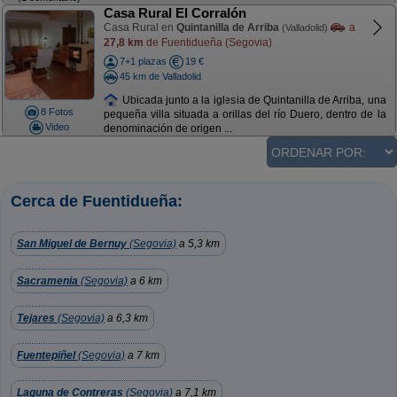
Casa Rural El Corralón
Casa Rural en
Quintanilla de Arriba
a
(Valladolid)
27,8 km
de Fuentidueña (Segovia)
7+1 plazas
19 €
45 km de Valladolid
Ubicada junto a la iglesia de Quintanilla de Arriba, una
8 Fotos
pequeña villa situada a orillas del río Duero, dentro de la
Video
denominación de origen ...
Cerca de Fuentidueña:
San Miguel de Bernuy
(Segovia)
a 5,3 km
Sacramenia
(Segovia)
a 6 km
Tejares
(Segovia)
a 6,3 km
Fuentepiñel
(Segovia)
a 7 km
Laguna de Contreras
(Segovia)
a 7,1 km