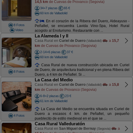
14,5 km
de Cuevas de Provanco (Segovia)
34+7 plazas
65 €
60 km de Valladolid
En el corazón de la Ribera del Duero, Aldeayuso -
8 Fotos
Peñafiel, se encuentra Lavida Vino-Spa, Hotel Rural
Video
acogido al Enoturismo. Restaurante con ...
La Alameda I y II
Casa Rural en
Curiel de Duero
a
15,7
(Valladolid)
km
de Cuevas de Provanco (Segovia)
2-14+6 plazas
37 €
60 km de Valladolid
Casa Rural de nueva construcción ubicada en Curiel
de Duero, de arquitectura tradicional y en plena Ribera del
8 Fotos
Duero, a 4 km de Peñafiel. Si ...
La Casa del Medio
Casa Rural en
Curiel de Duero
a
15,8
(Valladolid)
km
de Cuevas de Provanco (Segovia)
6-8+2 plazas
23 €
61 km de Valladolid
La Casa del Medio se encuentra situada en Curiel de
Duero a escasos 4 km. de Peñafiel, un pequeño
4 Fotos
pueblecito de estilo medieval en el que se ...
Casa Rural Valleduratón
Casa Rural en
San Miguel de Bernuy
a
(Segovia)