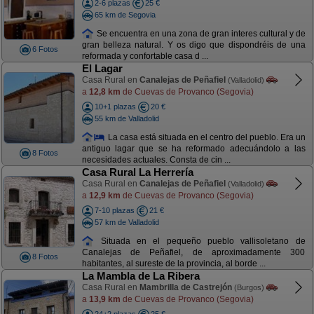
2-6 plazas
25 €
65 km de Segovia
Se encuentra en una zona de gran interes cultural y de
gran belleza natural. Y os digo que dispondréis de una
6 Fotos
reformada y confortable casa d ...
El Lagar
Casa Rural en
Canalejas de Peñafiel
(Valladolid)
a
12,8 km
de Cuevas de Provanco (Segovia)
10+1 plazas
20 €
55 km de Valladolid
La casa está situada en el centro del pueblo. Era un
antiguo lagar que se ha reformado adecuándolo a las
8 Fotos
necesidades actuales. Consta de cin ...
Casa Rural La Herrería
Casa Rural en
Canalejas de Peñafiel
(Valladolid)
a
12,9 km
de Cuevas de Provanco (Segovia)
7-10 plazas
21 €
57 km de Valladolid
Situada en el pequeño pueblo vallisoletano de
Canalejas de Peñafiel, de aproximadamente 300
8 Fotos
habitantes, al sureste de la provincia, al borde ...
La Mambla de La Ribera
Casa Rural en
Mambrilla de Castrejón
(Burgos)
a
13,9 km
de Cuevas de Provanco (Segovia)