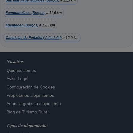
San Martin de Rubiales
(Burgos)
a 11,5 km
Fuentemolinos
(Burgos)
a 11,6 km
Fuentecen
(Burgos)
a 12,3 km
Canalejas de Peñafiel
(Valladolid)
a 12,9 km
Nosotros
Quiénes somos
Aviso Legal
Configuración de Cookies
Propietarios alojamientos
Anuncia gratis tu alojamiento
Blog de Turismo Rural
Tipos de alojamiento: