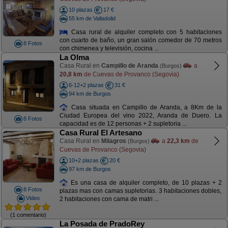
10 plazas
17 €
55 km de Valladolid
Casa rural de alquiler completo con 5 habitaciones
con cuarto de baño, un gran salón comedor de 70 metros
8 Fotos
con chimenea y televisión, cocina ...
La Olma
Casa Rural en
Campillo de Aranda
a
(Burgos)
20,8 km
de Cuevas de Provanco (Segovia)
6-12+2 plazas
31 €
94 km de Burgos
Casa situada en Campillo de Aranda, a 8Km de la
Ciudad Europea del vino 2022, Aranda de Duero. La
8 Fotos
capacidad es de 12 personas + 2 supletoria ...
Casa Rural El Artesano
Casa Rural en
Milagros
a
22,3 km
de
(Burgos)
Cuevas de Provanco (Segovia)
10+2 plazas
20 €
97 km de Burgos
Es una casa de alquiler completo, de 10 plazas + 2
8 Fotos
plazas mas con camas supletorias. 3 habitaciones dobles,
Video
2 habitaciones con cama de matri ...
(1 comentario)
La Posada de PradoRey