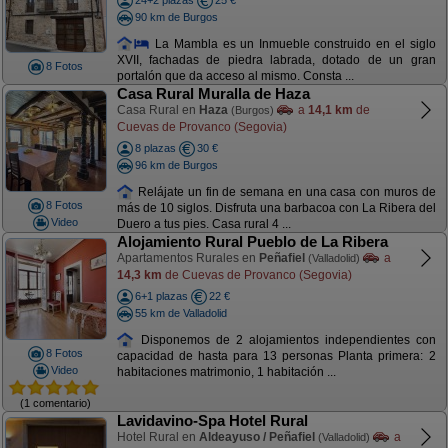
24+2 plazas
25 €
90 km de Burgos
La Mambla es un Inmueble construido en el siglo
XVII, fachadas de piedra labrada, dotado de un gran
8 Fotos
portalón que da acceso al mismo. Consta ...
Casa Rural Muralla de Haza
Casa Rural en
Haza
a
14,1 km
de
(Burgos)
Cuevas de Provanco (Segovia)
8 plazas
30 €
96 km de Burgos
Relájate un fin de semana en una casa con muros de
8 Fotos
más de 10 siglos. Disfruta una barbacoa con La Ribera del
Video
Duero a tus pies. Casa rural 4 ...
Alojamiento Rural Pueblo de La Ribera
Apartamentos Rurales en
Peñafiel
a
(Valladolid)
14,3 km
de Cuevas de Provanco (Segovia)
6+1 plazas
22 €
55 km de Valladolid
Disponemos de 2 alojamientos independientes con
8 Fotos
capacidad de hasta para 13 personas Planta primera: 2
Video
habitaciones matrimonio, 1 habitación ...
(1 comentario)
Lavidavino-Spa Hotel Rural
Hotel Rural en
Aldeayuso / Peñafiel
a
(Valladolid)