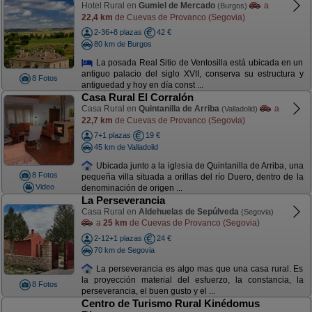
Hotel Rural en
Gumiel de Mercado
a
(Burgos)
22,4 km
de Cuevas de Provanco (Segovia)
2-36+8 plazas
42 €
80 km de Burgos
La posada Real Sitio de Ventosilla está ubicada en un
antiguo palacio del siglo XVII, conserva su estructura y
8 Fotos
antiguedad y hoy en día const ...
Casa Rural El Corralón
Casa Rural en
Quintanilla de Arriba
a
(Valladolid)
22,7 km
de Cuevas de Provanco (Segovia)
7+1 plazas
19 €
45 km de Valladolid
Ubicada junto a la iglesia de Quintanilla de Arriba, una
8 Fotos
pequeña villa situada a orillas del río Duero, dentro de la
Video
denominación de origen ...
La Perseverancia
Casa Rural en
Aldehuelas de Sepúlveda
(Segovia)
a
25 km
de Cuevas de Provanco (Segovia)
2-12+1 plazas
24 €
70 km de Segovia
La perseverancia es algo mas que una casa rural. Es
la proyección material del esfuerzo, la constancia, la
8 Fotos
perseverancia, el buen gusto y el ...
Centro de Turismo Rural Kinédomus