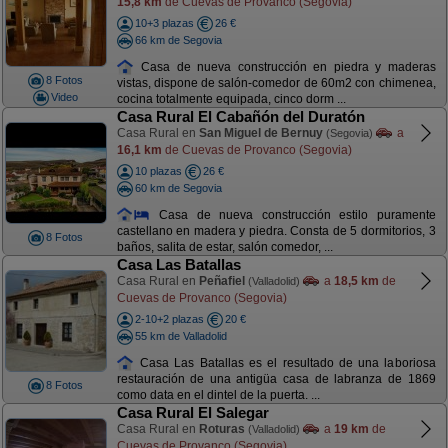
15,8 km
de Cuevas de Provanco (Segovia)
10+3 plazas
26 €
66 km de Segovia
Casa de nueva construcción en piedra y maderas
8 Fotos
vistas, dispone de salón-comedor de 60m2 con chimenea,
Video
cocina totalmente equipada, cinco dorm ...
Casa Rural El Cabañón del Duratón
Casa Rural en
San Miguel de Bernuy
a
(Segovia)
16,1 km
de Cuevas de Provanco (Segovia)
10 plazas
26 €
60 km de Segovia
Casa de nueva construcción estilo puramente
castellano en madera y piedra. Consta de 5 dormitorios, 3
8 Fotos
baños, salita de estar, salón comedor, ...
Casa Las Batallas
Casa Rural en
Peñafiel
a
18,5 km
de
(Valladolid)
Cuevas de Provanco (Segovia)
2-10+2 plazas
20 €
55 km de Valladolid
Casa Las Batallas es el resultado de una laboriosa
restauración de una antigüa casa de labranza de 1869
8 Fotos
como data en el dintel de la puerta. ...
Casa Rural El Salegar
Casa Rural en
Roturas
a
19 km
de
(Valladolid)
Cuevas de Provanco (Segovia)