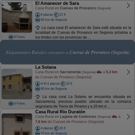
El Amanecer de Sara
Casa Rural en
Cuevas de Provanco
(Segovia)
8 plazas
22 €
60 km de Segovia
La casa rural El amanecer de Sara está situada en la
localidad de Cuevas de Provanco en Segovia próxima a
8 Fotos
los limites con las provincias de ...
Alojamientos Rurales cercanos a
Cuevas de Provanco (Segovia)
La Solana
Casa Rural en
Sacramenia
a
5,3 km
(Segovia)
de Cuevas de Provanco (Segovia)
4-8+1 plazas
20 €
85 km de Segovia
La casa rural La Solana se encuentra situada en
Sacramenia, precioso pueblo ubicado en la comarca
8 Fotos
segoviana de Tierra de Pinares y a 20 km d ...
Casa Rural Río Duratón
Casa Rural en
Laguna de Contreras
a
(Segovia)
7,8 km
de Cuevas de Provanco (Segovia)
4 plazas
20 €
70 km de Segovia