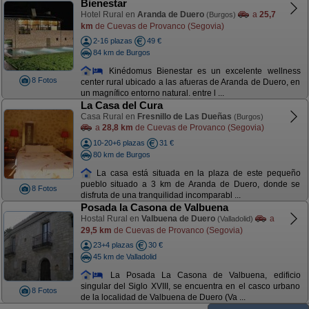
Bienestar
Hotel Rural en
Aranda de Duero
a
25,7
(Burgos)
km
de Cuevas de Provanco (Segovia)
2-16 plazas
49 €
84 km de Burgos
Kinédomus Bienestar es un excelente wellness
8 Fotos
center rural ubicado a las afueras de Aranda de Duero, en
un magnífico entorno natural. entre l ...
La Casa del Cura
Casa Rural en
Fresnillo de Las Dueñas
(Burgos)
a
28,8 km
de Cuevas de Provanco (Segovia)
10-20+6 plazas
31 €
80 km de Burgos
La casa está situada en la plaza de este pequeño
pueblo situado a 3 km de Aranda de Duero, donde se
8 Fotos
disfruta de una tranquilidad incomparabl ...
Posada la Casona de Valbuena
Hostal Rural en
Valbuena de Duero
a
(Valladolid)
29,5 km
de Cuevas de Provanco (Segovia)
23+4 plazas
30 €
45 km de Valladolid
La Posada La Casona de Valbuena, edificio
singular del Siglo XVIII, se encuentra en el casco urbano
8 Fotos
de la localidad de Valbuena de Duero (Va ...