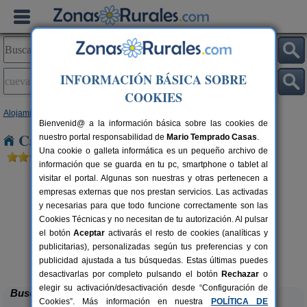
INFORMACIÓN BÁSICA SOBRE
COOKIES
Alojamientos
>
Castilla y León
>
Segovia
> Cuevas de Provanco
Bienvenid@ a la información básica sobre las cookies de
Casas Rurales en Cuevas de Provanco
nuestro portal responsabilidad de
Mario Temprado Casas
.
Una cookie o galleta informática es un pequeño archivo de
información que se guarda en tu pc, smartphone o tablet al
visitar el portal. Algunas son nuestras y otras pertenecen a
empresas externas que nos prestan servicios. Las activadas
y necesarias para que todo funcione correctamente son las
Cookies Técnicas y no necesitan de tu autorización. Al pulsar
el botón
Aceptar
activarás el resto de cookies (analíticas y
C
publicitarias), personalizadas según tus preferencias y con
Caserío Las Cañadas
rs.
10-20+3 pers.
 €
55 €
publicidad ajustada a tus búsquedas. Estas últimas puedes
Muñopedro (Segovia)
desde
desactivarlas por completo pulsando el botón
Rechazar
o
elegir su activación/desactivación desde “Configuración de
Buscar
Cookies”. Más información en nuestra
POLÍTICA DE