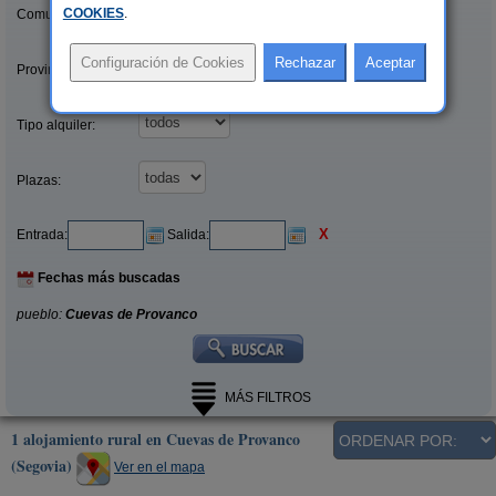
COOKIES
.
Comunidades:
Provincias/Islas:
Tipo alquiler:
Plazas:
X
Entrada:
Salida:
Fechas más buscadas
pueblo:
Cuevas de Provanco
MÁS FILTROS
1 alojamiento rural en Cuevas de Provanco
(Segovia)
Ver en el mapa