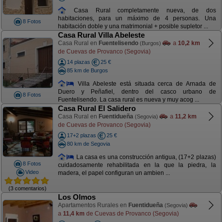
Casa Rural completamente nueva, de dos
habitaciones, para un máximo de 4 personas. Una
8 Fotos
habitación doble y una matrimonial + posible supletor ...
Casa Rural Villa Abeleste
Casa Rural en
Fuentelisendo
a
10,2 km
(Burgos)
de Cuevas de Provanco (Segovia)
14 plazas
25 €
85 km de Burgos
Villa Abeleste está situada cerca de Arnada de
Duero y Peñafiel, dentro del casco urbano de
8 Fotos
Fuentelisendo. La casa rural es nueva y muy acog ...
Casa Rural El Salidero
Casa Rural en
Fuentidueña
a
11,2 km
(Segovia)
de Cuevas de Provanco (Segovia)
17+2 plazas
25 €
80 km de Segovia
La casa es una construcción antigua, (17+2 plazas)
8 Fotos
cuidadosamente rehabilitada en la que la piedra, la
Video
madera, el papel configuran un ambien ...
(3 comentarios)
Los Olmos
Apartamentos Rurales en
Fuentidueña
(Segovia)
a
11,4 km
de Cuevas de Provanco (Segovia)