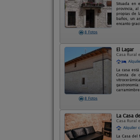
Situada en 
provincia, a
propias de l
baños, un as
encanto graci
8 Fotos
El Lagar
Casa Rural 
Alquil
La casa está
Consta de c
vitrocerámi
gastronomía:
carramimbre
8 Fotos
La Casa de
Casa Rural 
Alquiler 
La Casa del 