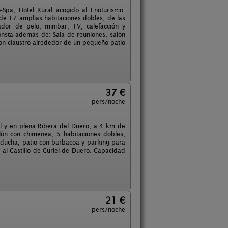
-Spa, Hotel Rural acogido al Enoturismo.
de 17 amplias habitaciones dobles, de las
ador de pelo, minibar, TV, calefacción y
onsta además de: Sala de reuniones, salón
 con claustro alrededor de un pequeño patio
37 €
pers/noche
al y en plena Ribera del Duero, a 4 km de
lón con chimenea, 5 habitaciones dobles,
n ducha, patio con barbacoa y parking para
y al Castillo de Curiel de Duero. Capacidad
21 €
pers/noche