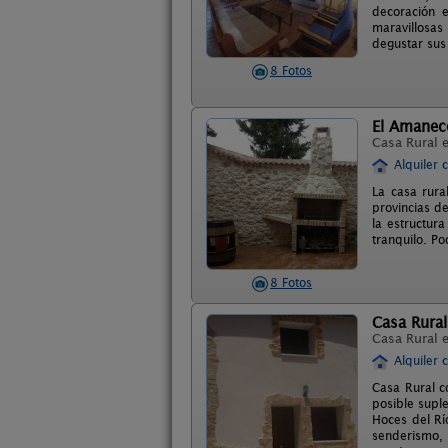
decoración 
maravillosas
degustar sus 
8 Fotos
El Amanec
Casa Rural 
Alquiler 
La casa rura
provincias de
la estructur
tranquilo. Po
8 Fotos
Casa Rural
Casa Rural 
Alquiler 
Casa Rural c
posible suple
Hoces del Río
senderismo, 