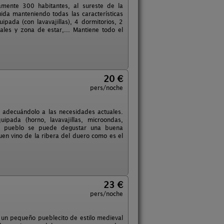
amente 300 habitantes, al sureste de la
uida manteniendo todas las características
ipada (con lavavajillas), 4 dormitorios, 2
les y zona de estar,... Mantiene todo el
20 €
pers/noche
o adecuándolo a las necesidades actuales.
ipada (horno, lavavajillas, microondas,
 el pueblo se puede degustar una buena
en vino de la ribera del duero como es el
23 €
pers/noche
 un pequeño pueblecito de estilo medieval