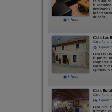
en el que se
la comodida
distribuidas
baño y cocin
de baño.
4 Fotos
Casa Las B
Casa Rural 
Alquiler 
Casa Las Bat
la puerta. R
acogedora ca
Duero, muy ce
agrícolas. A 
8 Fotos
Casa Rural
Casa Rural 
Alquiler 
Casa rural 
televisión, 