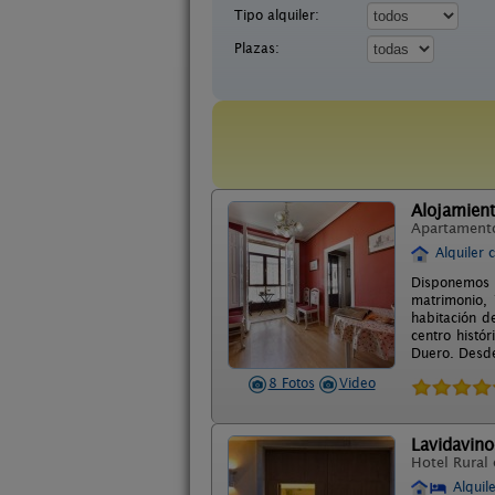
Tipo alquiler:
Plazas:
Alojamient
Apartament
Alquiler 
Disponemos 
matrimonio, 
habitación d
centro histó
Duero. Desde
8 Fotos
Video
Lavidavino
Hotel Rural
Alquil