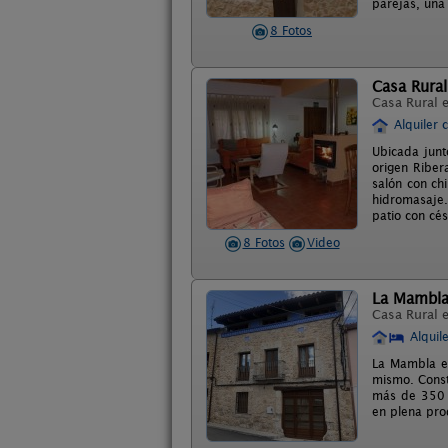
parejas, una
8 Fotos
Casa Rural
Casa Rural 
Alquiler 
Ubicada junto
origen Riber
salón con ch
hidromasaje.
patio con cé
8 Fotos
Video
La Mambla
Casa Rural 
Alquil
La Mambla es
mismo. Const
más de 350 
en plena pro