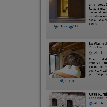
En el corazó
Restaurante 
cuales 4 son
climatizació
social, sala 
central.
8 Fotos
Video
La Alameda 
Casa Rural 
Alquiler 
Casa Rural d
Peñafiel. Si
cocina total
coches, y cal
para 10 pers
8 Fotos
Casa Rural
Casa Rural 
Alquiler 