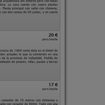
la arquitectura del entorno pero con todas
ora. La casa cuenta con cuatro plantas
 Planta principal con salón con chimena,
o con dos camas de 90 juntas, y un cuarto
20 €
pers/noche
labranza de 1869 como data en el dintel de
ades actuales lo que la convierten en una
de la provincia de Valladolid, Padilla de
Rodeado de pinares, viñas, pastos y tierras
17 €
pers/noche
lón comedor de 70 metros con chimenea y
un patio con cenador de 900m. Todo con una