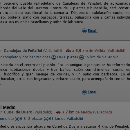
el pequeño pueblo vallisoletano de Canalejas de Peñafiel, de aproximad
l borde del valle del Duratón. Consta de 2 plantas y buhardilla, está constr
a arquitectura tradicional de la comarca. Dispone de calefacción, cocina equ
eo, bodega, patio con barbacoa, terraza, buhardilla con 2 camas individua
as a sus muebles castellanos y útiles de labranza.
Email
en
Canalejas de Peñafiel
(Valladolid)
a
6,9 km
de Melida (Valladolid)
er completo y por habitaciones
10+1 plazas
55 km de Valladolid
 situada en el centro del pueblo. Era un antiguo lagar que se ha reformad
inco habitaciones dobles y tres baños, salón con chimenea, cocina equ
ca, frigorífico y gran menaje de cocina), y un patio con barbacoa. En
 bacalao, arroz con bogavante y lechazo asado; para acompañarlo con un bu
.
Email
l Medio
en
Curiel de Duero
(Valladolid)
a
7 km
de Melida (Valladolid)
completo
6-8+2 plazas
61 km de Valladolid
Medio se encuentra situada en Curiel de Duero a escasos 4 km. de Peñafiel,