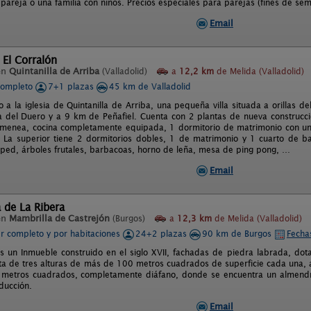
 pareja o una familia con niños. Precios especiales para parejas (fines de se
Email
 El Corralón
en
Quintanilla de Arriba
(Valladolid)
a
12,2 km
de Melida (Valladolid)
completo
7+1 plazas
45 km de Valladolid
 a la iglesia de Quintanilla de Arriba, una pequeña villa situada a orillas 
a del Duero y a 9 km de Peñafiel. Cuenta con 2 plantas de nueva construcci
imenea, cocina completamente equipada, 1 dormitorio de matrimonio con u
 La superior tiene 2 dormitorios dobles, 1 de matrimonio y 1 cuarto de 
sped, árboles frutales, barbacoas, horno de leña, mesa de ping pong, …
Email
 de La Ribera
en
Mambrilla de Castrejón
(Burgos)
a
12,3 km
de Melida (Valladolid)
er completo y por habitaciones
24+2 plazas
90 km de Burgos
Fecha
 un Inmueble construido en el siglo XVII, fachadas de piedra labrada, dot
a de tres alturas de más de 100 metros cuadrados de superficie cada una, ad
metros cuadrados, completamente diáfano, donde se encuentra un almend
ducción.
Email