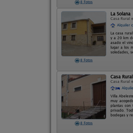
8 Fotos
La Solana
Casa Rural 
Alquiler 
La casa rura
y a 20 km de
asado el vin
lugar a los 
soledades, s
8 Fotos
Casa Rural
Casa Rural 
Alquil
Villa Abeles
muy acogedo
plantas con 
privado. Tod
bodegas y re
8 Fotos