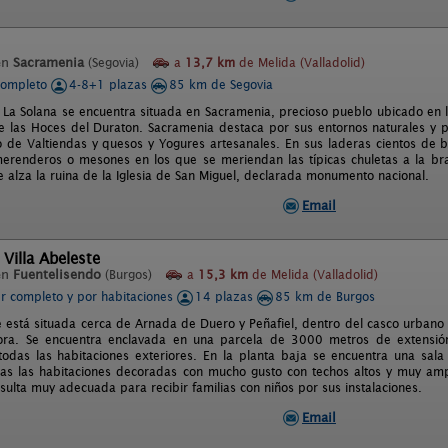
en
Sacramenia
(Segovia)
a
13,7 km
de Melida (Valladolid)
completo
4-8+1 plazas
85 km de Segovia
l La Solana se encuentra situada en Sacramenia, precioso pueblo ubicado en 
 las Hoces del Duraton. Sacramenia destaca por sus entornos naturales y p
o de Valtiendas y quesos y Yogures artesanales. En sus laderas cientos de
merenderos o mesones en los que se meriendan las típicas chuletas a la br
e alza la ruina de la Iglesia de San Miguel, declarada monumento nacional.
Email
 Villa Abeleste
en
Fuentelisendo
(Burgos)
a
15,3 km
de Melida (Valladolid)
er completo y por habitaciones
14 plazas
85 km de Burgos
te está situada cerca de Arnada de Duero y Peñafiel, dentro del casco urbano 
ra. Se encuentra enclavada en una parcela de 3000 metros de extensión
todas las habitaciones exteriores. En la planta baja se encuentra una sal
as las habitaciones decoradas con mucho gusto con techos altos y muy amp
sulta muy adecuada para recibir familias con niños por sus instalaciones.
Email