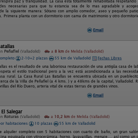
 respira paz y tranquilidad. La casa esta totalmente rehabilitada respetando 
des necesarias para que tu estancia sea de lo mas agradable y acoged
 de la siguiente manera: Sótano con amplio comedor, aseo y pequeño patio.
a. Primera planta con un dormitorio con cama de matrimonio y otro dormitori
Email
atallas
en
Peñafiel
(Valladolid)
a
8 km
de Melida (Valladolid)
completo
2-10+2 plazas
55 km de Valladolid
Fechas Libres
allas es el resultado de una laboriosa restauración de una antigüa casa de 
espeta el estilo tradicional pero a la vez está acondicionada a las necesid
sa rural. La Casa Rural Las Batallas se encuentra ubicada en un pueblecito 
rca de la Villa de Peñafiel (a 4 kms. ) y a 48kms de la capital, Valladolid. 
orillas del Río Duero, arteria vital de estas tierras de grandes vinos.
Email
 El Salegar
en
Roturas
(Valladolid)
a
10,2 km
de Melida (Valladolid)
por habitaciones
10 plazas
55 km de Valladolid
de alquiler completo con 5 habitaciones con cuarto de baño, un gran sa
cocina equipada con vitrocerámica, horno, lavavajillas, menaje,... así como 