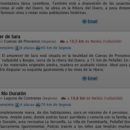
encantadora típica castellana. También está a disposición de los usua
 vistas al valle del Duero. Se ubica en la Ribera del Duero, a poca dista
famosos vinos y visitar estas poblaciones históricas.
Email
er de Sara
en
Cuevas de Provanco
(Segovia)
a
10,5 km
de Melida (Valladolid)
completo
8 plazas
60 km de Segovia
l El amanecer de Sara está situada en la localidad de Cuevas de Provanco 
 Valladolid y Burgos, cerca de la ribera del Duero, a 15 km de Peñafiel. En 
a y los materiales originales piedra, madera en acabado rústico. Ideal para
drá degustar su exquisita gastronomía y los vinos de la ribera.
Email
 Río Duratón
en
Laguna de Contreras
(Segovia)
a
10,6 km
de Melida (Valladolid)
completo
4 plazas
70 km de Segovia
ompletamente nueva, de dos habitaciones, para un máximo de 4 personas. 
toria. Amplio patio, donde podrás hacer parrillada y comerla con tu familia al
 Duratón, area recreativa La Serranilla, La Villa de Fuentidueña, Peñafiel (bo
Sacramenia (gastronomía). Podrás traerte a los niños que tendrán muchas