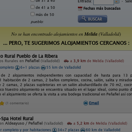
de 31 a 40
Entrada:
-
Sal
de 41 a 50
Fechas más buscadas
más de 50
pueblo:
No se han encontrado alojamientos en
Melida
(Valladolid)
... PERO, TE SUGERIMOS ALOJAMIENTOS CERCANOS :
o Rural Pueblo de La Ribera
os Rurales en
Peñafiel
(Valladolid)
a
3,9 km
de Melida (Valladolid)
completo
6+1 plazas
55 km de Valladolid
de 2 alojamientos independientes con capacidad de hasta para 13 pe
1 habitación de 2 camas, 2 baños completos, cocina, salón, salita y mirador
e 2 camas, 2 plazas supletorias en un salón abuhardillado de 70 m2, coc
rico Nuestro alojamiento se encuentra situado en el lugar ideal, como punto 
 el alojamiento se oferta la visita a una bodega tradicional en Peñafiel así
Email
(1 comentario)
-Spa Hotel Rural
 en
Aldeayuso / Peñafiel
(Valladolid)
a
5,2 km
de Melida (Valladolid)
er completo y por habitaciones
34+7 plazas
60 km de Valladolid