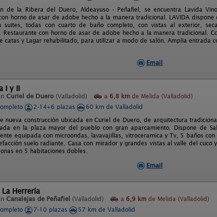
n de la Ribera del Duero, Aldeayuso - Peñafiel, se encuentra Lavida Vino
con horno de asar de adobe hecho a la manera tradicional. LAVIDA dispone 
 suites, todas con cuarto de baño completo, con vistas al exterior, sec
n. Restaurante con horno de asar de adobe hecho a la manera tradicional. C
de catas y Lagar rehabilitado, para utilizar a modo de salón. Amplia entrada
Email
I y II
en
Curiel de Duero
(Valladolid)
a
6,8 km
de Melida (Valladolid)
completo
2-14+6 plazas
60 km de Valladolid
e nueva construcción ubicada en Curiel de Duero, de arquitectura tradicion
tuada en la plaza mayor del pueblo con gran aparcamiento. Dispone de Sa
mente equipada con microondas, lavavajillas, vitroceramica y Tv, 5 baños co
efacción suelo radiante. Casa con mirador y grandes vistas al valle del cuco 
onas en 5 habitaciones dobles.
Email
 La Herrería
en
Canalejas de Peñafiel
(Valladolid)
a
6,9 km
de Melida (Valladolid)
completo
7-10 plazas
57 km de Valladolid