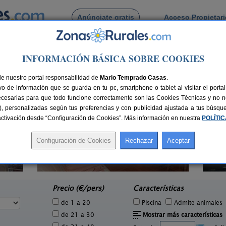
Anúnciate gratis
Acceso Propietar
Busca por pueblo
INFORMACIÓN BÁSICA SOBRE COOKIES
Melida
de Melida
de nuestro portal responsabilidad de
Mario Temprado Casas
.
o de información que se guarda en tu pc, smartphone o tablet al visitar el port
ecesarias para que todo funcione correctamente son las Cookies Técnicas y no ne
rias), personalizadas según tus preferencias y con publicidad ajustada a tus búsq
sactivación desde “Configuración de Cookies”. Más información en nuestra
POLÍTI
Casas Cavas
1 pers.
50 pers.
19 €
37 €
Olmedo (Valladolid)
e
desde
Precio (€/pers)
Características
de 1 a 20
Piscina
Admite animales
de 21 a 30
Mostrar más características