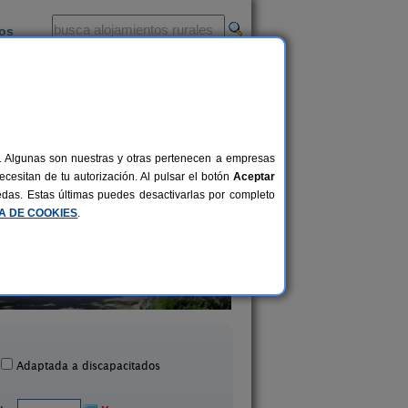
ios
-
al. Algunas son nuestras y otras pertenecen a empresas
cesitan de tu autorización. Al pulsar el botón
Aceptar
uedas. Estas últimas puedes desactivarlas por completo
CA DE COOKIES
.
Casa Rural La Pepita
Casa Adela
8-11+1 pers.
24 €
La Seca (Valladolid)
Quintanilla de Onésimo (Va
desde
Adaptada a discapacitados