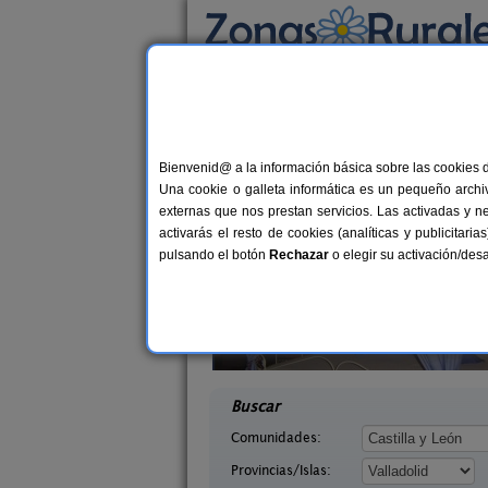
Busca por alojamiento
Alojamientos
>
Castilla y León
>
Valladolid
> 
Casas Rurales cerca 
Bienvenid@ a la información básica sobre las cookies 
Una cookie o galleta informática es un pequeño archiv
externas que nos prestan servicios. Las activadas y n
activarás el resto de cookies (analíticas y publicita
pulsando el botón
Rechazar
o elegir su activación/de
yes Godos
Casa Rural El Corralón
12 pers.
7+
30 €
a (Valladolid)
Quintanilla de Arriba (Valladolid)
desde
desd
Buscar
Comunidades:
Provincias/Islas: