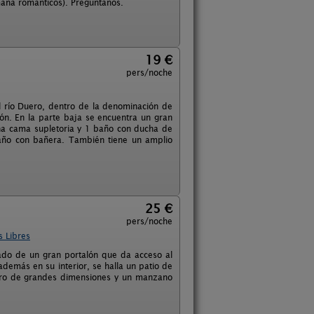
mana románticos). Pregúntanos.
19 €
pers/noche
del río Duero, dentro de la denominación de
ón. En la parte baja se encuentra un gran
na cama supletoria y 1 baño con ducha de
baño con bañera. También tiene un amplio
25 €
pers/noche
s Libres
ado de un gran portalón que da acceso al
emás en su interior, se halla un patio de
ro de grandes dimensiones y un manzano