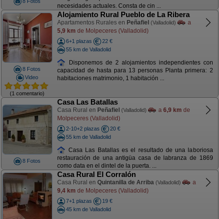
8 Fotos
necesidades actuales. Consta de cin ...
Alojamiento Rural Pueblo de La Ribera
Apartamentos Rurales en
Peñafiel
a
(Valladolid)
5,9 km
de Molpeceres (Valladolid)
6+1 plazas
22 €
55 km de Valladolid
Disponemos de 2 alojamientos independientes con
8 Fotos
capacidad de hasta para 13 personas Planta primera: 2
Video
habitaciones matrimonio, 1 habitación ...
(1 comentario)
Casa Las Batallas
Casa Rural en
Peñafiel
a
6,9 km
de
(Valladolid)
Molpeceres (Valladolid)
2-10+2 plazas
20 €
55 km de Valladolid
Casa Las Batallas es el resultado de una laboriosa
restauración de una antigüa casa de labranza de 1869
8 Fotos
como data en el dintel de la puerta. ...
Casa Rural El Corralón
Casa Rural en
Quintanilla de Arriba
a
(Valladolid)
9,4 km
de Molpeceres (Valladolid)
7+1 plazas
19 €
45 km de Valladolid