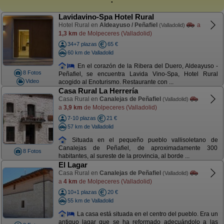
Lavidavino-Spa Hotel Rural
Hotel Rural en
Aldeayuso / Peñafiel
a
(Valladolid)
1,3 km
de Molpeceres (Valladolid)
34+7 plazas
65 €
60 km de Valladolid
En el corazón de la Ribera del Duero, Aldeayuso -
8 Fotos
Peñafiel, se encuentra Lavida Vino-Spa, Hotel Rural
Video
acogido al Enoturismo. Restaurante con ...
Casa Rural La Herrería
Casa Rural en
Canalejas de Peñafiel
(Valladolid)
a
3,9 km
de Molpeceres (Valladolid)
7-10 plazas
21 €
57 km de Valladolid
Situada en el pequeño pueblo vallisoletano de
Canalejas de Peñafiel, de aproximadamente 300
8 Fotos
habitantes, al sureste de la provincia, al borde ...
El Lagar
Casa Rural en
Canalejas de Peñafiel
(Valladolid)
a
4 km
de Molpeceres (Valladolid)
10+1 plazas
20 €
55 km de Valladolid
La casa está situada en el centro del pueblo. Era un
antiguo lagar que se ha reformado adecuándolo a las