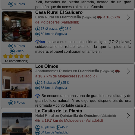
XVII, fachadas de piedra labrada, dotado de un gran
8 Fotos
portalón que da acceso al mismo. Consta ...
Casa Rural El Salidero
Casa Rural en
Fuentidueña
a
18,5 km
(Segovia)
de Molpeceres (Valladolid)
17+2 plazas
25 €
80 km de Segovia
La casa es una construcción antigua, (17+2 plazas)
8 Fotos
cuidadosamente rehabilitada en la que la piedra, la
Video
madera, el papel configuran un ambien ...
(3 comentarios)
Los Olmos
Apartamentos Rurales en
Fuentidueña
(Segovia)
a
18,7 km
de Molpeceres (Valladolid)
2-6 plazas
25 €
65 km de Segovia
Se encuentra en una zona de gran interes cultural y de
gran belleza natural. Y os digo que dispondréis de una
6 Fotos
reformada y confortable casa d ...
La Casita de La Planta
Hotel Rural en
Quintanilla de Onésimo
(Valladolid)
a
19,7 km
de Molpeceres (Valladolid)
10 plazas
45 €
34 km de Valladolid