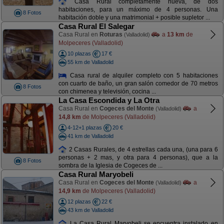
Casa Rural completamente nueva, de dos
habitaciones, para un máximo de 4 personas. Una
8 Fotos
habitación doble y una matrimonial + posible supletor ...
Casa Rural El Salegar
Casa Rural en
Roturas
a
13 km
de
(Valladolid)
Molpeceres (Valladolid)
10 plazas
17 €
55 km de Valladolid
Casa rural de alquiler completo con 5 habitaciones
con cuarto de baño, un gran salón comedor de 70 metros
8 Fotos
con chimenea y televisión, cocina ...
La Casa Escondida y La Otra
Casa Rural en
Cogeces del Monte
a
(Valladolid)
14,8 km
de Molpeceres (Valladolid)
4-12+1 plazas
20 €
41 km de Valladolid
2 Casas Rurales, de 4 estrellas cada una, (una para 6
personas + 2 mas, y otra para 4 personas), que a la
8 Fotos
sombra de la Iglesia de Cogeces de ...
Casa Rural Maryobeli
Casa Rural en
Cogeces del Monte
a
(Valladolid)
14,9 km
de Molpeceres (Valladolid)
12 plazas
22 €
43 km de Valladolid
La Casa Rural Maryobeli se encuentra instalado en