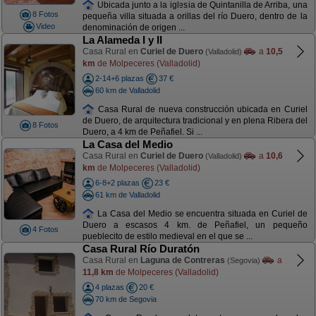
Ubicada junto a la iglesia de Quintanilla de Arriba, una
8 Fotos
pequeña villa situada a orillas del río Duero, dentro de la
Video
denominación de origen ...
La Alameda I y II
Casa Rural en
Curiel de Duero
a
10,5
(Valladolid)
km
de Molpeceres (Valladolid)
2-14+6 plazas
37 €
60 km de Valladolid
Casa Rural de nueva construcción ubicada en Curiel
de Duero, de arquitectura tradicional y en plena Ribera del
8 Fotos
Duero, a 4 km de Peñafiel. Si ...
La Casa del Medio
Casa Rural en
Curiel de Duero
a
10,6
(Valladolid)
km
de Molpeceres (Valladolid)
6-8+2 plazas
23 €
61 km de Valladolid
La Casa del Medio se encuentra situada en Curiel de
Duero a escasos 4 km. de Peñafiel, un pequeño
4 Fotos
pueblecito de estilo medieval en el que se ...
Casa Rural Río Duratón
Casa Rural en
Laguna de Contreras
a
(Segovia)
11,8 km
de Molpeceres (Valladolid)
4 plazas
20 €
70 km de Segovia