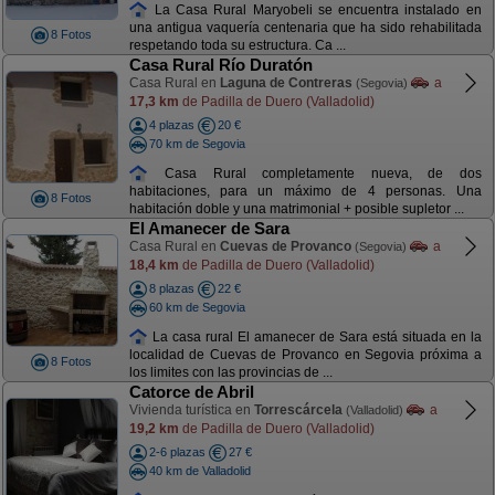
La Casa Rural Maryobeli se encuentra instalado en
una antigua vaquería centenaria que ha sido rehabilitada
8 Fotos
respetando toda su estructura. Ca ...
Casa Rural Río Duratón
Casa Rural en
Laguna de Contreras
a
(Segovia)
17,3 km
de Padilla de Duero (Valladolid)
4 plazas
20 €
70 km de Segovia
Casa Rural completamente nueva, de dos
habitaciones, para un máximo de 4 personas. Una
8 Fotos
habitación doble y una matrimonial + posible supletor ...
El Amanecer de Sara
Casa Rural en
Cuevas de Provanco
a
(Segovia)
18,4 km
de Padilla de Duero (Valladolid)
8 plazas
22 €
60 km de Segovia
La casa rural El amanecer de Sara está situada en la
localidad de Cuevas de Provanco en Segovia próxima a
8 Fotos
los limites con las provincias de ...
Catorce de Abril
Vivienda turística en
Torrescárcela
a
(Valladolid)
19,2 km
de Padilla de Duero (Valladolid)
2-6 plazas
27 €
40 km de Valladolid