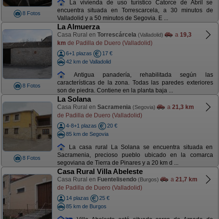
La vivienda de uso turístico Catorce de Abril se
encuentra situada en Torrescarcela, a 30 minutos de
8 Fotos
Valladolid y a 50 minutos de Segovia. E ...
La Almuerza
Casa Rural en
Torrescárcela
a
19,3
(Valladolid)
km
de Padilla de Duero (Valladolid)
6+1 plazas
17 €
42 km de Valladolid
Antigua panadería, rehabilitada según las
características de la zona. Todas las paredes exteriores
8 Fotos
son de piedra. Contiene en la planta baja ...
La Solana
Casa Rural en
Sacramenia
a
21,3 km
(Segovia)
de Padilla de Duero (Valladolid)
4-8+1 plazas
20 €
85 km de Segovia
La casa rural La Solana se encuentra situada en
Sacramenia, precioso pueblo ubicado en la comarca
8 Fotos
segoviana de Tierra de Pinares y a 20 km d ...
Casa Rural Villa Abeleste
Casa Rural en
Fuentelisendo
a
21,7 km
(Burgos)
de Padilla de Duero (Valladolid)
14 plazas
25 €
85 km de Burgos