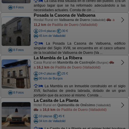
La casa está situada en el centro del pueblo. Era un
antiguo lagar que se ha reformado adecuándolo a las
8 Fotos
necesidades actuales. Consta de cin ...
Posada la Casona de Valbuena
Hostal Rural en
Valbuena de Duero
a
(Valladolid)
11,2 km
de Padilla de Duero (Valladolid)
23+4 plazas
30 €
45 km de Valladolid
La Posada La Casona de Valbuena, edificio
singular del Siglo XVIII, se encuentra en el casco urbano
8 Fotos
de la localidad de Valbuena de Duero (Va ...
La Mambla de La Ribera
Casa Rural en
Mambrilla de Castrejón
(Burgos)
a
16,1 km
de Padilla de Duero (Valladolid)
24+2 plazas
25 €
90 km de Burgos
La Mambla es un Inmueble construido en el siglo
XVII, fachadas de piedra labrada, dotado de un gran
8 Fotos
portalón que da acceso al mismo. Consta ...
La Casita de La Planta
Hotel Rural en
Quintanilla de Onésimo
(Valladolid)
a
16,6 km
de Padilla de Duero (Valladolid)
10 plazas
45 €
34 km de Valladolid
La Casita de La Planta es el primer hotel boutique