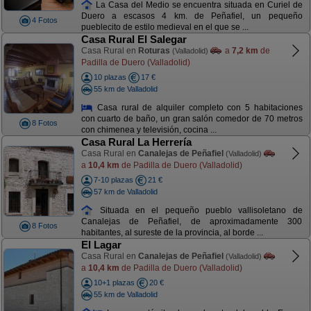
La Casa del Medio se encuentra situada en Curiel de
Duero a escasos 4 km. de Peñafiel, un pequeño
4 Fotos
pueblecito de estilo medieval en el que se ...
Casa Rural El Salegar
Casa Rural en
Roturas
a
7,2 km
de
(Valladolid)
Padilla de Duero (Valladolid)
10 plazas
17 €
55 km de Valladolid
Casa rural de alquiler completo con 5 habitaciones
con cuarto de baño, un gran salón comedor de 70 metros
8 Fotos
con chimenea y televisión, cocina ...
Casa Rural La Herrería
Casa Rural en
Canalejas de Peñafiel
(Valladolid)
a
10,4 km
de Padilla de Duero (Valladolid)
7-10 plazas
21 €
57 km de Valladolid
Situada en el pequeño pueblo vallisoletano de
Canalejas de Peñafiel, de aproximadamente 300
8 Fotos
habitantes, al sureste de la provincia, al borde ...
El Lagar
Casa Rural en
Canalejas de Peñafiel
(Valladolid)
a
10,4 km
de Padilla de Duero (Valladolid)
10+1 plazas
20 €
55 km de Valladolid