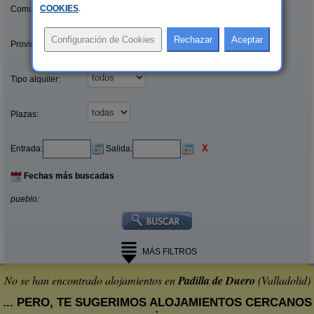
COOKIES
.
Comunidades:
Provincias/Islas:
Tipo alquiler:
Plazas:
X
Entrada:
Salida:
Fechas más buscadas
pueblo:
MÁS FILTROS
No se han encontrado alojamientos en
Padilla de Duero
(Valladolid)
... PERO, TE SUGERIMOS ALOJAMIENTOS CERCANOS
: