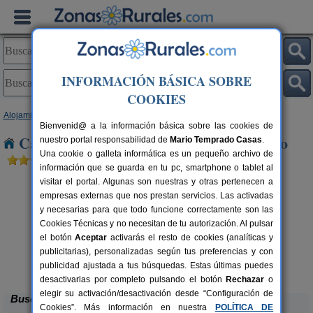
INFORMACIÓN BÁSICA SOBRE
COOKIES
Alojamientos
>
Castilla y León
>
Valladolid
> Padilla de Duero
Bienvenid@ a la información básica sobre las cookies de
Casas Rurales cerca de Padilla de Duero
nuestro portal responsabilidad de
Mario Temprado Casas
.
Una cookie o galleta informática es un pequeño archivo de
información que se guarda en tu pc, smartphone o tablet al
visitar el portal. Algunas son nuestras y otras pertenecen a
empresas externas que nos prestan servicios. Las activadas
y necesarias para que todo funcione correctamente son las
Cookies Técnicas y no necesitan de tu autorización. Al pulsar
el botón
Aceptar
activarás el resto de cookies (analíticas y
publicitarias), personalizadas según tus preferencias y con
Casa Rural El Encuentro
rs.
10+2 pers.
 €
35 €
publicidad ajustada a tus búsquedas. Estas últimas puedes
Villalón de Campos (Valladolid)
desde
desactivarlas por completo pulsando el botón
Rechazar
o
elegir su activación/desactivación desde “Configuración de
Buscar
Cookies”. Más información en nuestra
POLÍTICA DE