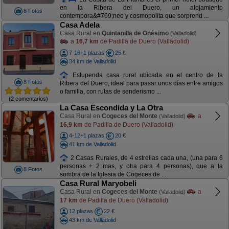
en la Ribera del Duero, un alojamiento
8 Fotos
contempora&#769;neo y cosmopolita que sorprend ...
Casa Adela
Casa Rural en
Quintanilla de Onésimo
(Valladolid)
a
16,7 km
de Padilla de Duero (Valladolid)
7-16+1 plazas
25 €
34 km de Valladolid
Estupenda casa rural ubicada en el centro de la
8 Fotos
Ribera del Duero, ideal para pasar unos días entre amigos
o familia, con rutas de senderismo ...
(2 comentarios)
La Casa Escondida y La Otra
Casa Rural en
Cogeces del Monte
a
(Valladolid)
16,9 km
de Padilla de Duero (Valladolid)
4-12+1 plazas
20 €
41 km de Valladolid
2 Casas Rurales, de 4 estrellas cada una, (una para 6
personas + 2 mas, y otra para 4 personas), que a la
8 Fotos
sombra de la Iglesia de Cogeces de ...
Casa Rural Maryobeli
Casa Rural en
Cogeces del Monte
a
(Valladolid)
17 km
de Padilla de Duero (Valladolid)
12 plazas
22 €
43 km de Valladolid