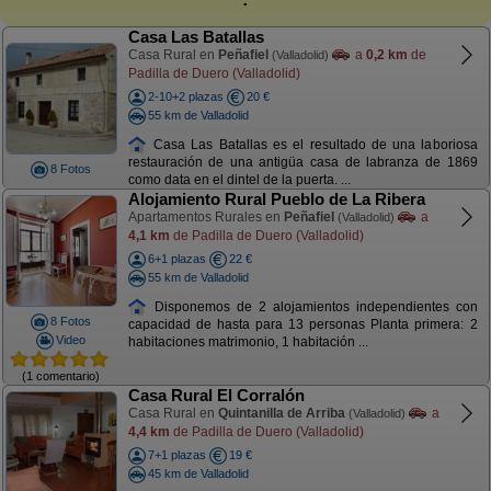
Casa Las Batallas
Casa Rural en
Peñafiel
a
0,2 km
de
(Valladolid)
Padilla de Duero (Valladolid)
2-10+2 plazas
20 €
55 km de Valladolid
Casa Las Batallas es el resultado de una laboriosa
restauración de una antigüa casa de labranza de 1869
8 Fotos
como data en el dintel de la puerta. ...
Alojamiento Rural Pueblo de La Ribera
Apartamentos Rurales en
Peñafiel
a
(Valladolid)
4,1 km
de Padilla de Duero (Valladolid)
6+1 plazas
22 €
55 km de Valladolid
Disponemos de 2 alojamientos independientes con
8 Fotos
capacidad de hasta para 13 personas Planta primera: 2
Video
habitaciones matrimonio, 1 habitación ...
(1 comentario)
Casa Rural El Corralón
Casa Rural en
Quintanilla de Arriba
a
(Valladolid)
4,4 km
de Padilla de Duero (Valladolid)
7+1 plazas
19 €
45 km de Valladolid