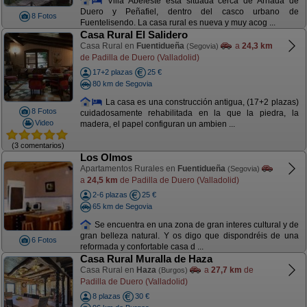
Villa Abeleste está situada cerca de Arnada de
Duero y Peñafiel, dentro del casco urbano de
8 Fotos
Fuentelisendo. La casa rural es nueva y muy acog ...
Casa Rural El Salidero
Casa Rural en
Fuentidueña
a
24,3 km
(Segovia)
de Padilla de Duero (Valladolid)
17+2 plazas
25 €
80 km de Segovia
La casa es una construcción antigua, (17+2 plazas)
8 Fotos
cuidadosamente rehabilitada en la que la piedra, la
Video
madera, el papel configuran un ambien ...
(3 comentarios)
Los Olmos
Apartamentos Rurales en
Fuentidueña
(Segovia)
a
24,5 km
de Padilla de Duero (Valladolid)
2-6 plazas
25 €
65 km de Segovia
Se encuentra en una zona de gran interes cultural y de
gran belleza natural. Y os digo que dispondréis de una
6 Fotos
reformada y confortable casa d ...
Casa Rural Muralla de Haza
Casa Rural en
Haza
a
27,7 km
de
(Burgos)
Padilla de Duero (Valladolid)
8 plazas
30 €