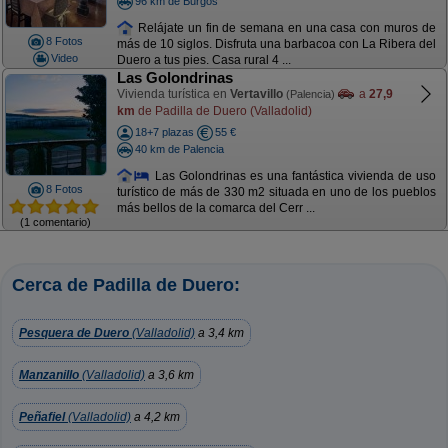
96 km de Burgos
Relájate un fin de semana en una casa con muros de
8 Fotos
más de 10 siglos. Disfruta una barbacoa con La Ribera del
Video
Duero a tus pies. Casa rural 4 ...
Las Golondrinas
Vivienda turística en
Vertavillo
a
27,9
(Palencia)
km
de Padilla de Duero (Valladolid)
18+7 plazas
55 €
40 km de Palencia
Las Golondrinas es una fantástica vivienda de uso
8 Fotos
turístico de más de 330 m2 situada en uno de los pueblos
más bellos de la comarca del Cerr ...
(1 comentario)
Cerca de Padilla de Duero:
Pesquera de Duero
(Valladolid)
a 3,4 km
Manzanillo
(Valladolid)
a 3,6 km
Peñafiel
(Valladolid)
a 4,2 km