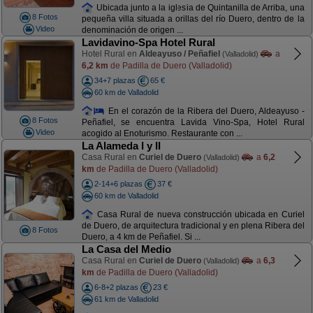
Ubicada junto a la iglesia de Quintanilla de Arriba, una
8 Fotos
pequeña villa situada a orillas del río Duero, dentro de la
Video
denominación de origen ...
Lavidavino-Spa Hotel Rural
Hotel Rural en
Aldeayuso / Peñafiel
a
(Valladolid)
6,2 km
de Padilla de Duero (Valladolid)
34+7 plazas
65 €
60 km de Valladolid
En el corazón de la Ribera del Duero, Aldeayuso -
8 Fotos
Peñafiel, se encuentra Lavida Vino-Spa, Hotel Rural
Video
acogido al Enoturismo. Restaurante con ...
La Alameda I y II
Casa Rural en
Curiel de Duero
a
6,2
(Valladolid)
km
de Padilla de Duero (Valladolid)
2-14+6 plazas
37 €
60 km de Valladolid
Casa Rural de nueva construcción ubicada en Curiel
de Duero, de arquitectura tradicional y en plena Ribera del
8 Fotos
Duero, a 4 km de Peñafiel. Si ...
La Casa del Medio
Casa Rural en
Curiel de Duero
a
6,3
(Valladolid)
km
de Padilla de Duero (Valladolid)
6-8+2 plazas
23 €
61 km de Valladolid