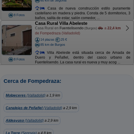
60 km de Segovia
Casa de nueva construcción estilo puramente
castellano en madera y piedra. Consta de 5 dormitorios, 3
8 Fotos
baños, salita de estar, salón comedor, ...
Casa Rural Villa Abeleste
Casa Rural en
Fuentelisendo
a
22,4 km
(Burgos)
de Fompedraza (Valladolid)
14 plazas
25 €
85 km de Burgos
Villa Abeleste está situada cerca de Arnada de
Duero y Peñafiel, dentro del casco urbano de
8 Fotos
Fuentelisendo. La casa rural es nueva y muy acog ...
Cerca de Fompedraza:
Molpeceres
(Valladolid)
a 1,9 km
Canalejas de Peñafiel
(Valladolid)
a 2,9 km
Aldeayuso
(Valladolid)
a 2,9 km
La Torre
(Segovia)
a 4,8 km