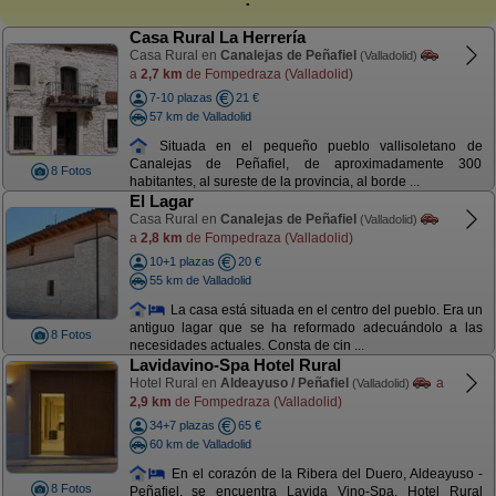
Casa Rural La Herrería
Casa Rural en
Canalejas de Peñafiel
(Valladolid)
a
2,7 km
de Fompedraza (Valladolid)
7-10 plazas
21 €
57 km de Valladolid
Situada en el pequeño pueblo vallisoletano de
Canalejas de Peñafiel, de aproximadamente 300
8 Fotos
habitantes, al sureste de la provincia, al borde ...
El Lagar
Casa Rural en
Canalejas de Peñafiel
(Valladolid)
a
2,8 km
de Fompedraza (Valladolid)
10+1 plazas
20 €
55 km de Valladolid
La casa está situada en el centro del pueblo. Era un
antiguo lagar que se ha reformado adecuándolo a las
8 Fotos
necesidades actuales. Consta de cin ...
Lavidavino-Spa Hotel Rural
Hotel Rural en
Aldeayuso / Peñafiel
a
(Valladolid)
2,9 km
de Fompedraza (Valladolid)
34+7 plazas
65 €
60 km de Valladolid
En el corazón de la Ribera del Duero, Aldeayuso -
8 Fotos
Peñafiel, se encuentra Lavida Vino-Spa, Hotel Rural