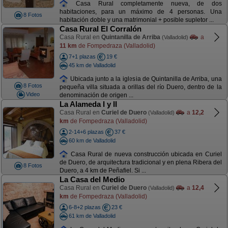
Casa Rural completamente nueva, de dos
habitaciones, para un máximo de 4 personas. Una
8 Fotos
habitación doble y una matrimonial + posible supletor ...
Casa Rural El Corralón
Casa Rural en
Quintanilla de Arriba
a
(Valladolid)
11 km
de Fompedraza (Valladolid)
7+1 plazas
19 €
45 km de Valladolid
Ubicada junto a la iglesia de Quintanilla de Arriba, una
8 Fotos
pequeña villa situada a orillas del río Duero, dentro de la
Video
denominación de origen ...
La Alameda I y II
Casa Rural en
Curiel de Duero
a
12,2
(Valladolid)
km
de Fompedraza (Valladolid)
2-14+6 plazas
37 €
60 km de Valladolid
Casa Rural de nueva construcción ubicada en Curiel
de Duero, de arquitectura tradicional y en plena Ribera del
8 Fotos
Duero, a 4 km de Peñafiel. Si ...
La Casa del Medio
Casa Rural en
Curiel de Duero
a
12,4
(Valladolid)
km
de Fompedraza (Valladolid)
6-8+2 plazas
23 €
61 km de Valladolid