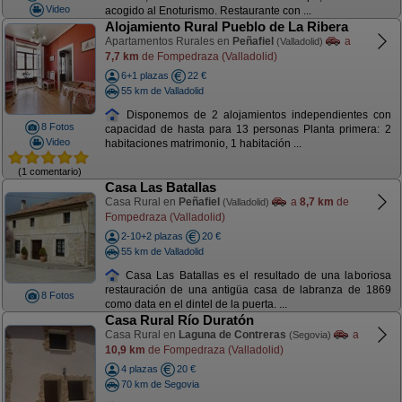
Video
acogido al Enoturismo. Restaurante con ...
Alojamiento Rural Pueblo de La Ribera
Apartamentos Rurales en
Peñafiel
a
(Valladolid)
7,7 km
de Fompedraza (Valladolid)
6+1 plazas
22 €
55 km de Valladolid
Disponemos de 2 alojamientos independientes con
8 Fotos
capacidad de hasta para 13 personas Planta primera: 2
Video
habitaciones matrimonio, 1 habitación ...
(1 comentario)
Casa Las Batallas
Casa Rural en
Peñafiel
a
8,7 km
de
(Valladolid)
Fompedraza (Valladolid)
2-10+2 plazas
20 €
55 km de Valladolid
Casa Las Batallas es el resultado de una laboriosa
restauración de una antigüa casa de labranza de 1869
8 Fotos
como data en el dintel de la puerta. ...
Casa Rural Río Duratón
Casa Rural en
Laguna de Contreras
a
(Segovia)
10,9 km
de Fompedraza (Valladolid)
4 plazas
20 €
70 km de Segovia