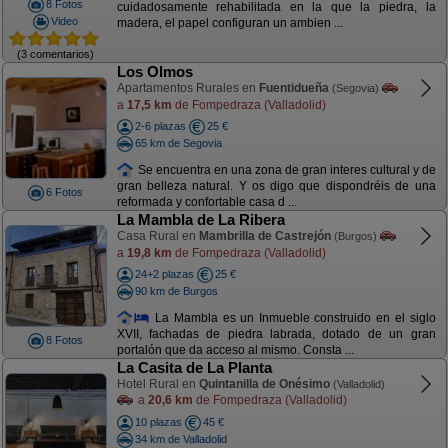
8 Fotos
cuidadosamente rehabilitada en la que la piedra, la
Video
madera, el papel configuran un ambien ...
(3 comentarios)
Los Olmos
Apartamentos Rurales en
Fuentidueña
(Segovia)
a
17,5 km
de Fompedraza (Valladolid)
2-6 plazas
25 €
65 km de Segovia
Se encuentra en una zona de gran interes cultural y de
gran belleza natural. Y os digo que dispondréis de una
6 Fotos
reformada y confortable casa d ...
La Mambla de La Ribera
Casa Rural en
Mambrilla de Castrejón
(Burgos)
a
19,8 km
de Fompedraza (Valladolid)
24+2 plazas
25 €
90 km de Burgos
La Mambla es un Inmueble construido en el siglo
XVII, fachadas de piedra labrada, dotado de un gran
8 Fotos
portalón que da acceso al mismo. Consta ...
La Casita de La Planta
Hotel Rural en
Quintanilla de Onésimo
(Valladolid)
a
20,6 km
de Fompedraza (Valladolid)
10 plazas
45 €
34 km de Valladolid