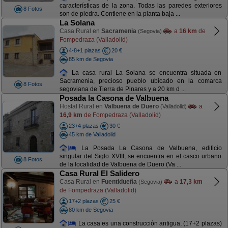
características de la zona. Todas las paredes exteriores
8 Fotos
son de piedra. Contiene en la planta baja ...
La Solana
Casa Rural en
Sacramenia
a
16 km
de
(Segovia)
Fompedraza (Valladolid)
4-8+1 plazas
20 €
85 km de Segovia
La casa rural La Solana se encuentra situada en
Sacramenia, precioso pueblo ubicado en la comarca
8 Fotos
segoviana de Tierra de Pinares y a 20 km d ...
Posada la Casona de Valbuena
Hostal Rural en
Valbuena de Duero
a
(Valladolid)
16,9 km
de Fompedraza (Valladolid)
23+4 plazas
30 €
45 km de Valladolid
La Posada La Casona de Valbuena, edificio
singular del Siglo XVIII, se encuentra en el casco urbano
8 Fotos
de la localidad de Valbuena de Duero (Va ...
Casa Rural El Salidero
Casa Rural en
Fuentidueña
a
17,3 km
(Segovia)
de Fompedraza (Valladolid)
17+2 plazas
25 €
80 km de Segovia
La casa es una construcción antigua, (17+2 plazas)