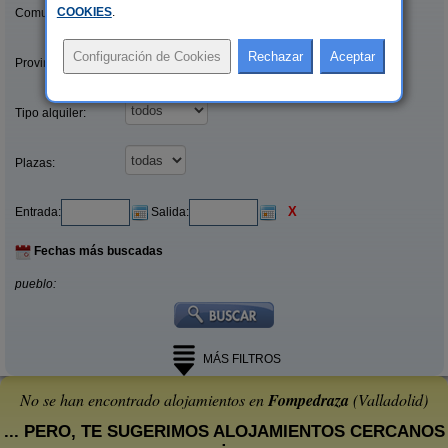
COOKIES
.
Comunidades:
Provincias/Islas:
Tipo alquiler:
Plazas:
X
Entrada:
Salida:
Fechas más buscadas
pueblo:
MÁS FILTROS
No se han encontrado alojamientos en
Fompedraza
(Valladolid)
... PERO, TE SUGERIMOS ALOJAMIENTOS CERCANOS
: