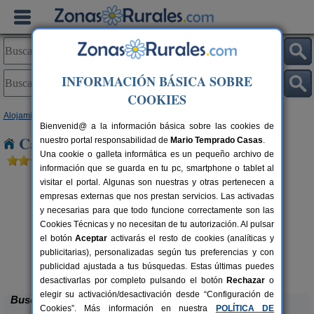
INFORMACIÓN BÁSICA SOBRE
COOKIES
Alojamientos
>
Castilla y León
>
Valladolid
> Fompedraza
Bienvenid@ a la información básica sobre las cookies de
Casas Rurales cerca de Fompedraza
nuestro portal responsabilidad de
Mario Temprado Casas
.
Una cookie o galleta informática es un pequeño archivo de
información que se guarda en tu pc, smartphone o tablet al
visitar el portal. Algunas son nuestras y otras pertenecen a
empresas externas que nos prestan servicios. Las activadas
y necesarias para que todo funcione correctamente son las
Cookies Técnicas y no necesitan de tu autorización. Al pulsar
el botón
Aceptar
activarás el resto de cookies (analíticas y
publicitarias), personalizadas según tus preferencias y con
Pinar de Las Cabañuelas
rs.
4+2 pers.
 €
29 €
publicidad ajustada a tus búsquedas. Estas últimas puedes
Villanueva de Duero (Valladolid)
desde
desactivarlas por completo pulsando el botón
Rechazar
o
elegir su activación/desactivación desde “Configuración de
Buscar
Cookies”. Más información en nuestra
POLÍTICA DE