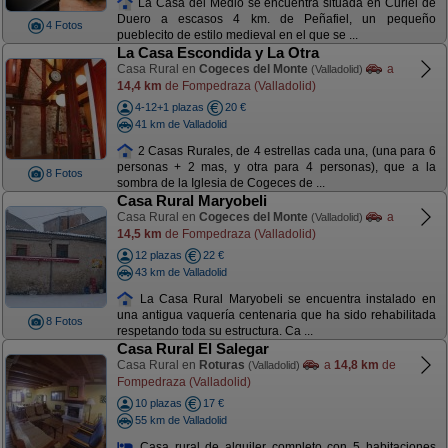
La Casa del Medio se encuentra situada en Curiel de
Duero a escasos 4 km. de Peñafiel, un pequeño
4 Fotos
pueblecito de estilo medieval en el que se ...
La Casa Escondida y La Otra
Casa Rural en
Cogeces del Monte
a
(Valladolid)
14,4 km
de Fompedraza (Valladolid)
4-12+1 plazas
20 €
41 km de Valladolid
2 Casas Rurales, de 4 estrellas cada una, (una para 6
personas + 2 mas, y otra para 4 personas), que a la
8 Fotos
sombra de la Iglesia de Cogeces de ...
Casa Rural Maryobeli
Casa Rural en
Cogeces del Monte
a
(Valladolid)
14,5 km
de Fompedraza (Valladolid)
12 plazas
22 €
43 km de Valladolid
La Casa Rural Maryobeli se encuentra instalado en
una antigua vaquería centenaria que ha sido rehabilitada
8 Fotos
respetando toda su estructura. Ca ...
Casa Rural El Salegar
Casa Rural en
Roturas
a
14,8 km
de
(Valladolid)
Fompedraza (Valladolid)
10 plazas
17 €
55 km de Valladolid
Casa rural de alquiler completo con 5 habitaciones