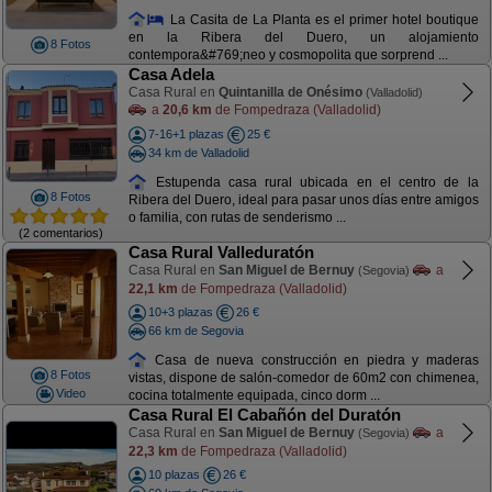
La Casita de La Planta es el primer hotel boutique
en la Ribera del Duero, un alojamiento
8 Fotos
contempora&#769;neo y cosmopolita que sorprend ...
Casa Adela
Casa Rural en
Quintanilla de Onésimo
(Valladolid)
a
20,6 km
de Fompedraza (Valladolid)
7-16+1 plazas
25 €
34 km de Valladolid
Estupenda casa rural ubicada en el centro de la
8 Fotos
Ribera del Duero, ideal para pasar unos días entre amigos
o familia, con rutas de senderismo ...
(2 comentarios)
Casa Rural Valleduratón
Casa Rural en
San Miguel de Bernuy
a
(Segovia)
22,1 km
de Fompedraza (Valladolid)
10+3 plazas
26 €
66 km de Segovia
Casa de nueva construcción en piedra y maderas
8 Fotos
vistas, dispone de salón-comedor de 60m2 con chimenea,
Video
cocina totalmente equipada, cinco dorm ...
Casa Rural El Cabañón del Duratón
Casa Rural en
San Miguel de Bernuy
a
(Segovia)
22,3 km
de Fompedraza (Valladolid)
10 plazas
26 €