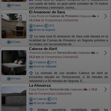
con cuarto de baño, un gran salón comedor de 70 metros
8 Fotos
con chimenea y televisión, cocina ...
El Amanecer de Sara
Casa Rural en
Cuevas de Provanco
a
(Segovia)
15,3 km
de Fompedraza (Valladolid)
8 plazas
22 €
60 km de Segovia
La casa rural El amanecer de Sara está situada en la
localidad de Cuevas de Provanco en Segovia próxima a
8 Fotos
los limites con las provincias de ...
Catorce de Abril
Vivienda turística en
Torrescárcela
a
(Valladolid)
15,5 km
de Fompedraza (Valladolid)
2-6 plazas
27 €
40 km de Valladolid
La vivienda de uso turístico Catorce de Abril se
encuentra situada en Torrescarcela, a 30 minutos de
8 Fotos
Valladolid y a 50 minutos de Segovia. E ...
La Almuerza
Casa Rural en
Torrescárcela
a
15,6
(Valladolid)
km
de Fompedraza (Valladolid)
6+1 plazas
17 €
42 km de Valladolid
Antigua panadería, rehabilitada según las