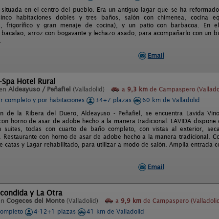
 situada en el centro del pueblo. Era un antiguo lagar que se ha reformad
inco habitaciones dobles y tres baños, salón con chimenea, cocina equ
ca, frigorífico y gran menaje de cocina), y un patio con barbacoa. En
 bacalao, arroz con bogavante y lechazo asado; para acompañarlo con un bu
.
Email
-Spa Hotel Rural
 en
Aldeayuso / Peñafiel
(Valladolid)
a
9,3 km
de Campaspero (Vallado
er completo y por habitaciones
34+7 plazas
60 km de Valladolid
n de la Ribera del Duero, Aldeayuso - Peñafiel, se encuentra Lavida Vino
con horno de asar de adobe hecho a la manera tradicional. LAVIDA dispone 
 suites, todas con cuarto de baño completo, con vistas al exterior, sec
n. Restaurante con horno de asar de adobe hecho a la manera tradicional. C
de catas y Lagar rehabilitado, para utilizar a modo de salón. Amplia entrada
Email
condida y La Otra
en
Cogeces del Monte
(Valladolid)
a
9,9 km
de Campaspero (Valladoli
completo
4-12+1 plazas
41 km de Valladolid