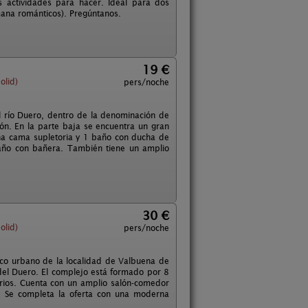
 actividades para hacer. Ideal para dos
mana románticos). Pregúntanos.
19 €
olid)
pers/noche
del río Duero, dentro de la denominación de
ón. En la parte baja se encuentra un gran
na cama supletoria y 1 baño con ducha de
baño con bañera. También tiene un amplio
30 €
olid)
pers/noche
asco urbano de la localidad de Valbuena de
 del Duero. El complejo está formado por 8
orios. Cuenta con un amplio salón-comedor
. Se completa la oferta con una moderna