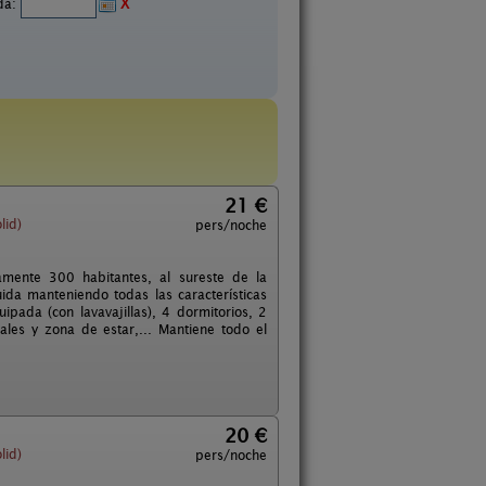
ida:
X
21 €
lid)
pers/noche
amente 300 habitantes, al sureste de la
uida manteniendo todas las características
ipada (con lavavajillas), 4 dormitorios, 2
les y zona de estar,... Mantiene todo el
20 €
lid)
pers/noche