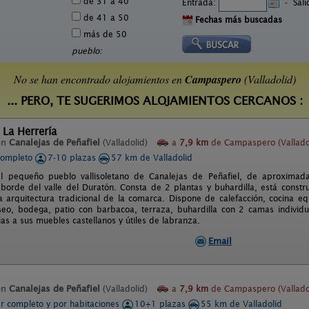
de 31 a 40
Entrada:
-
Sal
de 41 a 50
Fechas más buscadas
más de 50
pueblo:
No se han encontrado alojamientos en
Campaspero
(Valladolid)
... PERO, TE SUGERIMOS ALOJAMIENTOS CERCANOS :
 La Herrería
en
Canalejas de Peñafiel
(Valladolid)
a
7,9 km
de Campaspero (Vallado
completo
7-10 plazas
57 km de Valladolid
el pequeño pueblo vallisoletano de Canalejas de Peñafiel, de aproximad
l borde del valle del Duratón. Consta de 2 plantas y buhardilla, está constr
a arquitectura tradicional de la comarca. Dispone de calefacción, cocina equ
eo, bodega, patio con barbacoa, terraza, buhardilla con 2 camas individua
as a sus muebles castellanos y útiles de labranza.
Email
en
Canalejas de Peñafiel
(Valladolid)
a
7,9 km
de Campaspero (Vallado
er completo y por habitaciones
10+1 plazas
55 km de Valladolid