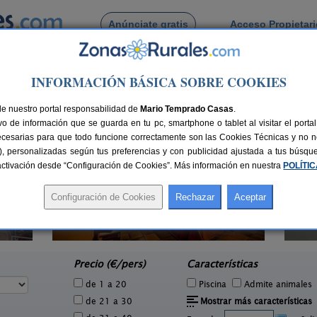
Anúnciate gratis
Acceso Propietar
Busca por pueblo
INFORMACIÓN BÁSICA SOBRE COOKIES
Campaspero
 de Campaspero
de nuestro portal responsabilidad de
Mario Temprado Casas
.
o de información que se guarda en tu pc, smartphone o tablet al visitar el port
ecesarias para que todo funcione correctamente son las Cookies Técnicas y no ne
rias), personalizadas según tus preferencias y con publicidad ajustada a tus búsq
sactivación desde “Configuración de Cookies”. Más información en nuestra
POLÍTI
Casa Las Batallas
2 pers.
2-10+2 pers.
27 €
20 €
Peñafiel (Valladolid)
Cana
e
desde
Precio (€/pers)
Características
de 1 a 20
Piscina
Admite animales
de 21 a 30
Mostrar más características