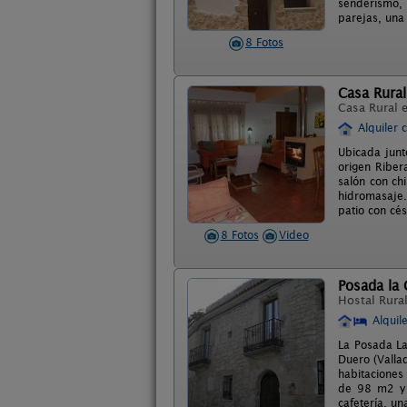
senderismo, 
parejas, una
8 Fotos
Casa Rural
Casa Rural 
Alquiler 
Ubicada junto
origen Riber
salón con ch
hidromasaje.
patio con cé
8 Fotos
Video
Posada la
Hostal Rura
Alquil
La Posada La
Duero (Valla
habitaciones
de 98 m2 y u
cafetería, u