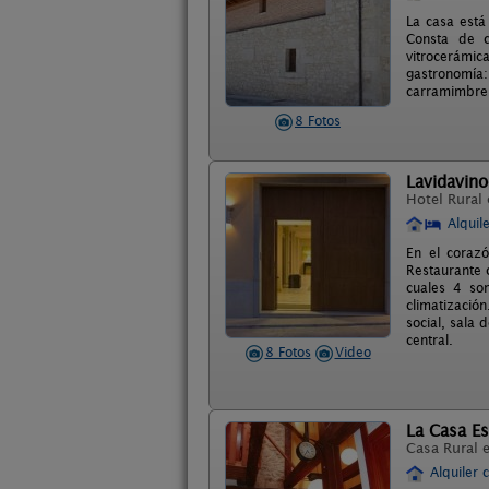
La casa está
Consta de c
vitrocerámi
gastronomía:
carramimbre
8 Fotos
Lavidavino
Hotel Rural
Alquil
En el corazó
Restaurante 
cuales 4 son
climatizació
social, sala 
central.
8 Fotos
Video
La Casa Es
Casa Rural 
Alquiler 