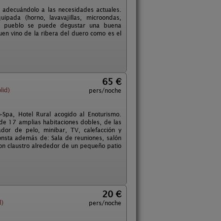
o adecuándolo a las necesidades actuales.
ipada (horno, lavavajillas, microondas,
 el pueblo se puede degustar una buena
en vino de la ribera del duero como es el
65 €
lid)
pers/noche
-Spa, Hotel Rural acogido al Enoturismo.
de 17 amplias habitaciones dobles, de las
ador de pelo, minibar, TV, calefacción y
onsta además de: Sala de reuniones, salón
 con claustro alrededor de un pequeño patio
20 €
d)
pers/noche