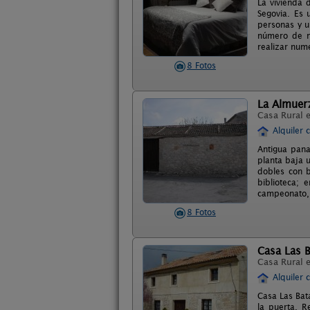
La vivienda 
Segovia. Es 
personas y u
número de no
realizar nume
8 Fotos
La Almuer
Casa Rural 
Alquiler 
Antigua pana
planta baja 
dobles con b
biblioteca; 
campeonato, 
8 Fotos
Casa Las B
Casa Rural 
Alquiler 
Casa Las Bat
la puerta. R