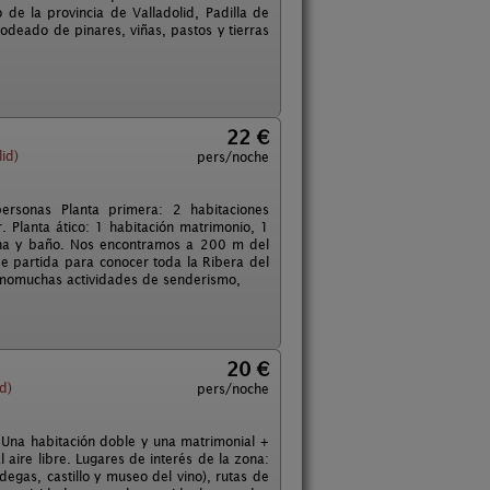
de la provincia de Valladolid, Padilla de
Rodeado de pinares, viñas, pastos y tierras
22 €
id)
pers/noche
rsonas Planta primera: 2 habitaciones
. Planta ático: 1 habitación matrimonio, 1
ina y baño. Nos encontramos a 200 m del
de partida para conocer toda la Ribera del
 comomuchas actividades de senderismo,
20 €
d)
pers/noche
Una habitación doble y una matrimonial +
 aire libre. Lugares de interés de la zona:
degas, castillo y museo del vino), rutas de