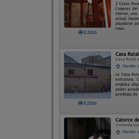
2 Casas Rura
Cogeces del
interior, una
actual, haci
alquilarse p
rutas.
8 Fotos
Casa Rural
Casa Rural 
Alquiler 
La Casa Rura
estructura. 
engloba aloj
poder accede
privilegio de
8 Fotos
Catorce de
Vivienda tur
Alquiler 