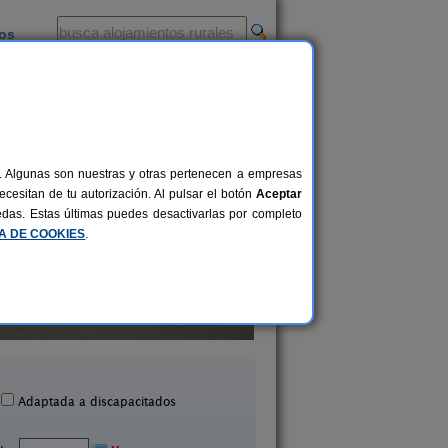
ios
-
al. Algunas son nuestras y otras pertenecen a empresas
cesitan de tu autorización. Al pulsar el botón
Aceptar
uedas. Estas últimas puedes desactivarlas por completo
CA DE COOKIES
.
Casa Rural La Herrería
La Casona de Tía Vic
7-10 pers.
21 €
lejas de Peñafiel (Valladolid)
Rueda (Valladolid
desde
Adaptada a discapacitados