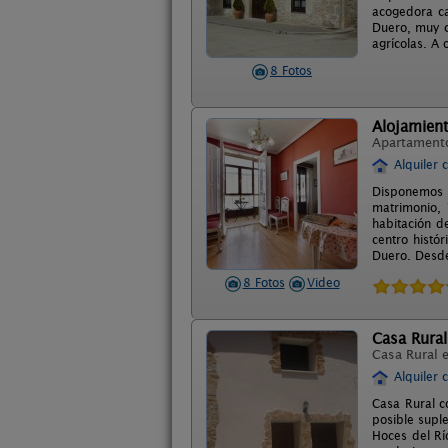
acogedora ca
Duero, muy ce
agrícolas. A 
8 Fotos
Alojamient
Apartament
Alquiler 
Disponemos 
matrimonio, 
habitación d
centro histó
Duero. Desde
8 Fotos
Video
Casa Rural
Casa Rural 
Alquiler 
Casa Rural c
posible suple
Hoces del Río