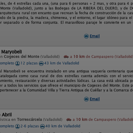
les, de 4 estrellas cada una, (una para 6 personas + 2 mas, y otra para 4 p
 Monte (Valladolid), junto a las Bodegas de LA RIBERA DEL DUERO, y de
 arquitectura rural con encanto que recrean la fecha de construcción de la c
endo de la piedra, la madera, chimenea, y el entorno, el lugar idóneo para e
or separado o de forma conjunta. El maravilloso paraje le convierte en un
Email
 Maryobeli
en
Cogeces del Monte
(Valladolid)
a
10 km
de Campaspero (Valladolid
completo
12 plazas
43 km de Valladolid
l Maryobeli se encuentra instalado en una antigua vaquería centenaria que
Catalogada como casa rural de dos estrellas cuenta además con el servicio
amiento, restauración y diversas actividades lúdicas. La casa está ubicada 
r a todos los servicios que ofrece el municipio de Cogeces del Monte. Este 
 pertenecer a la Comunidad Villa y Tierra Antigua de Cuéllar y a la Comarca d
Email
 Abril
ística en
Torrescárcela
(Valladolid)
a
10 km
de Campaspero (Valladoli
completo
2-6 plazas
40 km de Valladolid