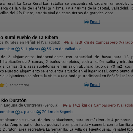
sa rural. La Casa Rural Las Batallas se encuentra ubicada en un pueblecito 
rca de la Villa de Peñafiel (a 4 kms. ) y a 48kms de la capital, Valladolid. 
orillas del Río Duero, arteria vital de estas tierras de grandes vinos.
Email
o Rural Pueblo de La Ribera
os Rurales en
Peñafiel
(Valladolid)
a
13,9 km
de Campaspero (Valladol
completo
6+1 plazas
55 km de Valladolid
de 2 alojamientos independientes con capacidad de hasta para 13 pe
1 habitación de 2 camas, 2 baños completos, cocina, salón, salita y mirador
e 2 camas, 2 plazas supletorias en un salón abuhardillado de 70 m2, coc
rico Nuestro alojamiento se encuentra situado en el lugar ideal, como punto 
 el alojamiento se oferta la visita a una bodega tradicional en Peñafiel así
Email
(1 comentario)
 Río Duratón
en
Laguna de Contreras
(Segovia)
a
14,2 km
de Campaspero (Valladoli
completo
4 plazas
70 km de Segovia
ompletamente nueva, de dos habitaciones, para un máximo de 4 personas. 
toria. Amplio patio, donde podrás hacer parrillada y comerla con tu familia al
 Duratón, area recreativa La Serranilla, La Villa de Fuentidueña, Peñafiel (bo