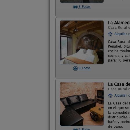
8 Fotos
La Alameda 
Casa Rural 
Alquiler 
Casa Rural d
Peñafiel. Si
cocina total
coches, y cal
para 10 pers
8 Fotos
La Casa de
Casa Rural 
Alquiler 
La Casa del 
en el que se
la comodida
distribuidas
baño y cocin
de baño.
4 Fotos