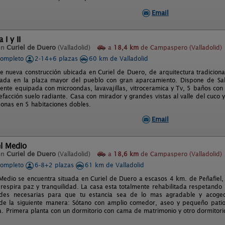
Email
I y II
en
Curiel de Duero
(Valladolid)
a
18,4 km
de Campaspero (Valladolid)
completo
2-14+6 plazas
60 km de Valladolid
e nueva construcción ubicada en Curiel de Duero, de arquitectura tradicion
tuada en la plaza mayor del pueblo con gran aparcamiento. Dispone de Sa
mente equipada con microondas, lavavajillas, vitroceramica y Tv, 5 baños co
efacción suelo radiante. Casa con mirador y grandes vistas al valle del cuco 
onas en 5 habitaciones dobles.
Email
l Medio
en
Curiel de Duero
(Valladolid)
a
18,6 km
de Campaspero (Valladolid)
completo
6-8+2 plazas
61 km de Valladolid
Medio se encuentra situada en Curiel de Duero a escasos 4 km. de Peñafiel,
 respira paz y tranquilidad. La casa esta totalmente rehabilitada respetando 
des necesarias para que tu estancia sea de lo mas agradable y acoged
 de la siguiente manera: Sótano con amplio comedor, aseo y pequeño patio.
a. Primera planta con un dormitorio con cama de matrimonio y otro dormitori