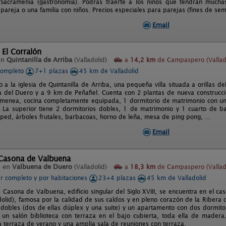
Sacramenia (gastronomía). Podrás traerte a los niños que tendrán muchas
 pareja o una familia con niños. Precios especiales para parejas (fines de se
Email
 El Corralón
en
Quintanilla de Arriba
(Valladolid)
a
14,2 km
de Campaspero (Vallad
completo
7+1 plazas
45 km de Valladolid
 a la iglesia de Quintanilla de Arriba, una pequeña villa situada a orillas 
a del Duero y a 9 km de Peñafiel. Cuenta con 2 plantas de nueva construcci
imenea, cocina completamente equipada, 1 dormitorio de matrimonio con u
 La superior tiene 2 dormitorios dobles, 1 de matrimonio y 1 cuarto de 
sped, árboles frutales, barbacoas, horno de leña, mesa de ping pong, …
Email
 Casona de Valbuena
l en
Valbuena de Duero
(Valladolid)
a
18,3 km
de Campaspero (Vallad
er completo y por habitaciones
23+4 plazas
45 km de Valladolid
 Casona de Valbuena, edificio singular del Siglo XVIII, se encuentra en el c
dolid), famosa por la calidad de sus caldos y en pleno corazón de la Ribera
 dobles (dos de ellas dúplex y una suite) y un apartamento con dos dormit
n salón biblioteca con terraza en el bajo cubierta, toda ella de madera
na terraza de verano y una amplia sala de reuniones con terraza.