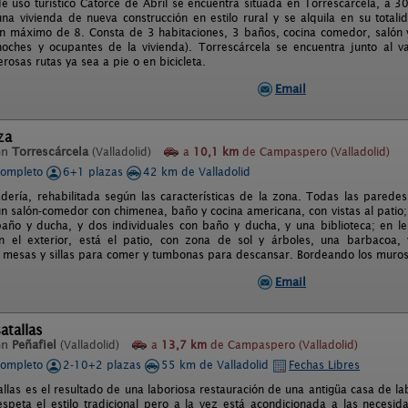
de uso turístico Catorce de Abril se encuentra situada en Torrescarcela, a 
una vivienda de nueva construcción en estilo rural y se alquila en su tota
n máximo de 8. Consta de 3 habitaciones, 3 baños, cocina comedor, salón y
ches y ocupantes de la vivienda). Torrescárcela se encuentra junto al val
rosas rutas ya sea a pie o en bicicleta.
Email
za
en
Torrescárcela
(Valladolid)
a
10,1 km
de Campaspero (Valladolid)
completo
6+1 plazas
42 km de Valladolid
dería, rehabilitada según las características de la zona. Todas las paredes
un salón-comedor con chimenea, baño y cocina americana, con vistas al patio;
año y ducha, y dos individuales con baño y ducha, y una biblioteca; en le
en el exterior, está el patio, con zona de sol y árboles, una barbacoa,
mesas y sillas para comer y tumbonas para descansar. Bordeando los muros h
Email
atallas
en
Peñafiel
(Valladolid)
a
13,7 km
de Campaspero (Valladolid)
completo
2-10+2 plazas
55 km de Valladolid
Fechas Libres
allas es el resultado de una laboriosa restauración de una antigüa casa de 
espeta el estilo tradicional pero a la vez está acondicionada a las necesid