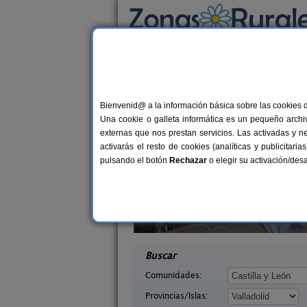
Busca por alojamiento
Alojamientos
>
Castilla y León
>
Valladolid
> 
Casas Rurales cerca
Bienvenid@ a la información básica sobre las cookies 
Una cookie o galleta informática es un pequeño archiv
externas que nos prestan servicios. Las activadas y n
activarás el resto de cookies (analíticas y publicita
pulsando el botón
Rechazar
o elegir su activación/de
yes Godos
Casa de Los Beatos
12 pers.
12+
30 €
a (Valladolid)
Urueña (Valladolid)
desde
desd
Buscar
Comunidades:
Provincias/Islas: