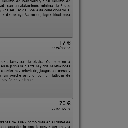
30 minutos de Valladolid y a 50 minutos de
lidad, con un alojamiento mínimo de 2 dos
 Spa (el uso del Spa está condicionado al
le del arroyo Valcorba, lugar ideal para
17 €
pers/noche
 exteriores son de piedra. Contiene en la
 en la primera planta hay dos habitaciones
 desván hay televisión, juegos de mesa y
 y un porche amplio, con un futbolín de
ay flores y plantas.
20 €
pers/noche
labranza de 1869 como data en el dintel de
ades actuales lo que la convierten en una