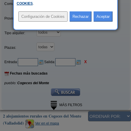
COOKIES
.
Comunidades:
Provincias/Islas:
Tipo alquiler:
Plazas:
X
Entrada:
Salida:
Fechas más buscadas
pueblo:
Cogeces del Monte
MÁS FILTROS
2 alojamientos rurales en Cogeces del Monte
(Valladolid)
Ver en el mapa