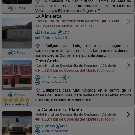
La vivienda de uso turístico Catorce de Abril se
encuentra situada en Torrescarcela, a 30 minutos de
8 Fotos
Valladolid y a 50 minutos de Segovia. E ...
La Almuerza
Casa Rural en
Torrescárcela
a
3 km
(Valladolid)
de Cogeces del Monte (Valladolid)
6+1 plazas
17 €
42 km de Valladolid
Antigua panadería, rehabilitada según las
características de la zona. Todas las paredes exteriores
8 Fotos
son de piedra. Contiene en la planta baja ...
Casa Adela
Casa Rural en
Quintanilla de Onésimo
(Valladolid)
a
13,4 km
de Cogeces del Monte (Valladolid)
7-16+1 plazas
25 €
34 km de Valladolid
Estupenda casa rural ubicada en el centro de la
8 Fotos
Ribera del Duero, ideal para pasar unos días entre amigos
o familia, con rutas de senderismo ...
(2 comentarios)
La Casita de La Planta
Hotel Rural en
Quintanilla de Onésimo
(Valladolid)
a
13,4 km
de Cogeces del Monte (Valladolid)
10 plazas
45 €
34 km de Valladolid