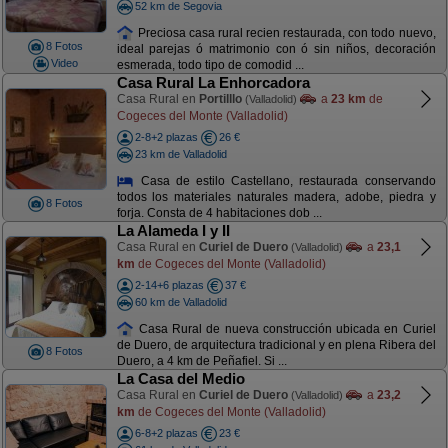
52 km de Segovia
Preciosa casa rural recien restaurada, con todo nuevo,
8 Fotos
ideal parejas ó matrimonio con ó sin niños, decoración
Video
esmerada, todo tipo de comodid ...
Casa Rural La Enhorcadora
Casa Rural en
Portilllo
a
23 km
de
(Valladolid)
Cogeces del Monte (Valladolid)
2-8+2 plazas
26 €
23 km de Valladolid
Casa de estilo Castellano, restaurada conservando
todos los materiales naturales madera, adobe, piedra y
8 Fotos
forja. Consta de 4 habitaciones dob ...
La Alameda I y II
Casa Rural en
Curiel de Duero
a
23,1
(Valladolid)
km
de Cogeces del Monte (Valladolid)
2-14+6 plazas
37 €
60 km de Valladolid
Casa Rural de nueva construcción ubicada en Curiel
de Duero, de arquitectura tradicional y en plena Ribera del
8 Fotos
Duero, a 4 km de Peñafiel. Si ...
La Casa del Medio
Casa Rural en
Curiel de Duero
a
23,2
(Valladolid)
km
de Cogeces del Monte (Valladolid)
6-8+2 plazas
23 €