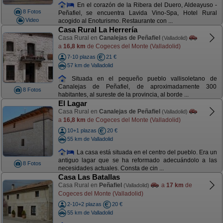
En el corazón de la Ribera del Duero, Aldeayuso -
8 Fotos
Peñafiel, se encuentra Lavida Vino-Spa, Hotel Rural
Video
acogido al Enoturismo. Restaurante con ...
Casa Rural La Herrería
Casa Rural en
Canalejas de Peñafiel
(Valladolid)
a
16,8 km
de Cogeces del Monte (Valladolid)
7-10 plazas
21 €
57 km de Valladolid
Situada en el pequeño pueblo vallisoletano de
Canalejas de Peñafiel, de aproximadamente 300
8 Fotos
habitantes, al sureste de la provincia, al borde ...
El Lagar
Casa Rural en
Canalejas de Peñafiel
(Valladolid)
a
16,8 km
de Cogeces del Monte (Valladolid)
10+1 plazas
20 €
55 km de Valladolid
La casa está situada en el centro del pueblo. Era un
antiguo lagar que se ha reformado adecuándolo a las
8 Fotos
necesidades actuales. Consta de cin ...
Casa Las Batallas
Casa Rural en
Peñafiel
a
17 km
de
(Valladolid)
Cogeces del Monte (Valladolid)
2-10+2 plazas
20 €
55 km de Valladolid