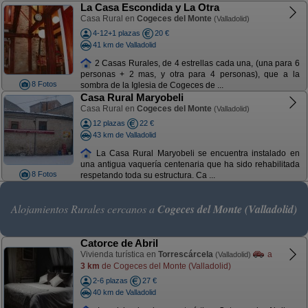
La Casa Escondida y La Otra
Casa Rural en
Cogeces del Monte
(Valladolid)
4-12+1 plazas
20 €
41 km de Valladolid
2 Casas Rurales, de 4 estrellas cada una, (una para 6
personas + 2 mas, y otra para 4 personas), que a la
8 Fotos
sombra de la Iglesia de Cogeces de ...
Casa Rural Maryobeli
Casa Rural en
Cogeces del Monte
(Valladolid)
12 plazas
22 €
43 km de Valladolid
La Casa Rural Maryobeli se encuentra instalado en
una antigua vaquería centenaria que ha sido rehabilitada
8 Fotos
respetando toda su estructura. Ca ...
Alojamientos Rurales cercanos a
Cogeces del Monte (Valladolid)
Catorce de Abril
Vivienda turística en
Torrescárcela
a
(Valladolid)
3 km
de Cogeces del Monte (Valladolid)
2-6 plazas
27 €
40 km de Valladolid