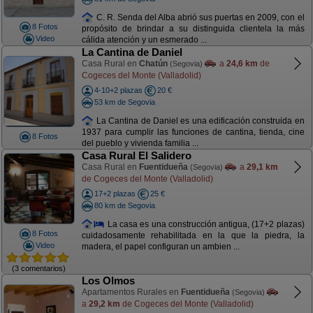
C. R. Senda del Alba abrió sus puertas en 2009, con el
8 Fotos
propósito de brindar a su distinguida clientela la más
Video
cálida atención y un esmerado ...
La Cantina de Daniel
Casa Rural en
Chatún
a
24,6 km
de
(Segovia)
Cogeces del Monte (Valladolid)
4-10+2 plazas
20 €
53 km de Segovia
La Cantina de Daniel es una edificación construida en
1937 para cumplir las funciones de cantina, tienda, cine
8 Fotos
del pueblo y vivienda familia ...
Casa Rural El Salidero
Casa Rural en
Fuentidueña
a
29,1 km
(Segovia)
de Cogeces del Monte (Valladolid)
17+2 plazas
25 €
80 km de Segovia
La casa es una construcción antigua, (17+2 plazas)
8 Fotos
cuidadosamente rehabilitada en la que la piedra, la
Video
madera, el papel configuran un ambien ...
(3 comentarios)
Los Olmos
Apartamentos Rurales en
Fuentidueña
(Segovia)
a
29,2 km
de Cogeces del Monte (Valladolid)