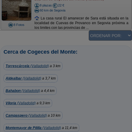
8 plazas
22 €
60 km de Segovia
La casa rural El amanecer de Sara está situada en la
localidad de Cuevas de Provanco en Segovia próxima a
8 Fotos
los limites con las provincias de ...
Cerca de Cogeces del Monte:
Torrescárcela
(Valladolid)
a 3 km
Aldealbar
(Valladolid)
a 3,7 km
Bahabon
(Valladolid)
a 4,4 km
Viloria
(Valladolid)
a 9,3 km
Campaspero
(Valladolid)
a 10 km
Montemayor de Pililla
(Valladolid)
a 11,4 km