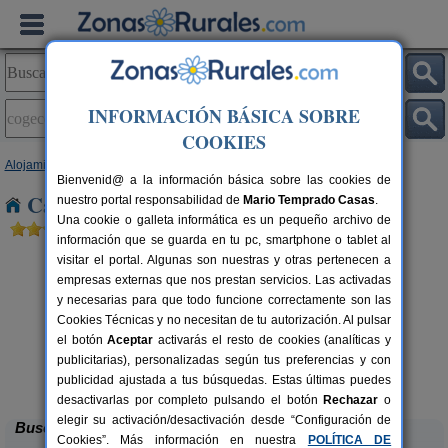
INFORMACIÓN BÁSICA SOBRE
COOKIES
Alojamientos
>
Castilla y León
>
Valladolid
> Cogeces del Monte
Bienvenid@ a la información básica sobre las cookies de
Casas Rurales en Cogeces del Monte
nuestro portal responsabilidad de
Mario Temprado Casas
.
Una cookie o galleta informática es un pequeño archivo de
información que se guarda en tu pc, smartphone o tablet al
visitar el portal. Algunas son nuestras y otras pertenecen a
empresas externas que nos prestan servicios. Las activadas
y necesarias para que todo funcione correctamente son las
Cookies Técnicas y no necesitan de tu autorización. Al pulsar
el botón
Aceptar
activarás el resto de cookies (analíticas y
publicitarias), personalizadas según tus preferencias y con
Casa Rural La Cantara
rs.
10-12+3 pers.
 €
35 €
publicidad ajustada a tus búsquedas. Estas últimas puedes
Serrada (Valladolid)
desde
desactivarlas por completo pulsando el botón
Rechazar
o
elegir su activación/desactivación desde “Configuración de
Buscar
Cookies”. Más información en nuestra
POLÍTICA DE