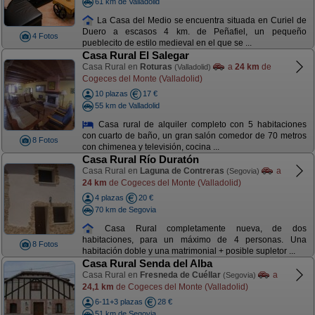
61 km de Valladolid
La Casa del Medio se encuentra situada en Curiel de
Duero a escasos 4 km. de Peñafiel, un pequeño
4 Fotos
pueblecito de estilo medieval en el que se ...
Casa Rural El Salegar
Casa Rural en
Roturas
a
24 km
de
(Valladolid)
Cogeces del Monte (Valladolid)
10 plazas
17 €
55 km de Valladolid
Casa rural de alquiler completo con 5 habitaciones
con cuarto de baño, un gran salón comedor de 70 metros
8 Fotos
con chimenea y televisión, cocina ...
Casa Rural Río Duratón
Casa Rural en
Laguna de Contreras
a
(Segovia)
24 km
de Cogeces del Monte (Valladolid)
4 plazas
20 €
70 km de Segovia
Casa Rural completamente nueva, de dos
habitaciones, para un máximo de 4 personas. Una
8 Fotos
habitación doble y una matrimonial + posible supletor ...
Casa Rural Senda del Alba
Casa Rural en
Fresneda de Cuéllar
a
(Segovia)
24,1 km
de Cogeces del Monte (Valladolid)
6-11+3 plazas
28 €
51 km de Segovia