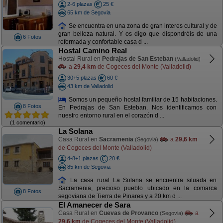
2-6 plazas
25 €
65 km de Segovia
Se encuentra en una zona de gran interes cultural y de
gran belleza natural. Y os digo que dispondréis de una
6 Fotos
reformada y confortable casa d ...
Hostal Camino Real
Hostal Rural en
Pedrajas de San Esteban
(Valladolid)
a
29,4 km
de Cogeces del Monte (Valladolid)
30+5 plazas
60 €
43 km de Valladolid
Somos un pequeño hostal familiar de 15 habitaciones.
8 Fotos
En Pedrajas de San Esteban. Nos identificamos con
nuestro entorno rural en el corazón d ...
(1 comentario)
La Solana
Casa Rural en
Sacramenia
a
29,6 km
(Segovia)
de Cogeces del Monte (Valladolid)
4-8+1 plazas
20 €
85 km de Segovia
La casa rural La Solana se encuentra situada en
Sacramenia, precioso pueblo ubicado en la comarca
8 Fotos
segoviana de Tierra de Pinares y a 20 km d ...
El Amanecer de Sara
Casa Rural en
Cuevas de Provanco
a
(Segovia)
29,6 km
de Cogeces del Monte (Valladolid)