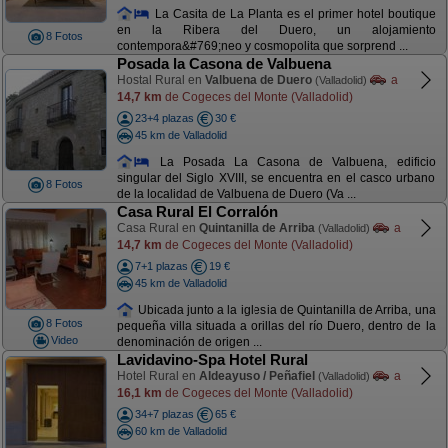
La Casita de La Planta es el primer hotel boutique
en la Ribera del Duero, un alojamiento
8 Fotos
contempora&#769;neo y cosmopolita que sorprend ...
Posada la Casona de Valbuena
Hostal Rural en
Valbuena de Duero
a
(Valladolid)
14,7 km
de Cogeces del Monte (Valladolid)
23+4 plazas
30 €
45 km de Valladolid
La Posada La Casona de Valbuena, edificio
singular del Siglo XVIII, se encuentra en el casco urbano
8 Fotos
de la localidad de Valbuena de Duero (Va ...
Casa Rural El Corralón
Casa Rural en
Quintanilla de Arriba
a
(Valladolid)
14,7 km
de Cogeces del Monte (Valladolid)
7+1 plazas
19 €
45 km de Valladolid
Ubicada junto a la iglesia de Quintanilla de Arriba, una
8 Fotos
pequeña villa situada a orillas del río Duero, dentro de la
Video
denominación de origen ...
Lavidavino-Spa Hotel Rural
Hotel Rural en
Aldeayuso / Peñafiel
a
(Valladolid)
16,1 km
de Cogeces del Monte (Valladolid)
34+7 plazas
65 €
60 km de Valladolid