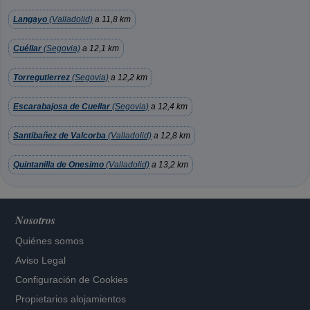
Langayo
(Valladolid)
a 11,8 km
Cuéllar
(Segovia)
a 12,1 km
Torregutierrez
(Segovia)
a 12,2 km
Escarabajosa de Cuellar
(Segovia)
a 12,4 km
Santibañez de Valcorba
(Valladolid)
a 12,8 km
Quintanilla de Onesimo
(Valladolid)
a 13,2 km
Nosotros
Quiénes somos
Aviso Legal
Configuración de Cookies
Propietarios alojamientos