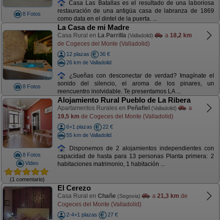
Casa Las Batallas es el resultado de una laboriosa
restauración de una antigüa casa de labranza de 1869
8 Fotos
como data en el dintel de la puerta. ...
La Casa de mi Madre
Casa Rural en
La Parrilla
a
18,2 km
(Valladolid)
de Cogeces del Monte (Valladolid)
12 plazas
36 €
26 km de Valladolid
¿Sueñas con desconectar de verdad? Imagínate el
sonido del silencio, el aroma de los pinares, un
8 Fotos
reencuentro inolvidable. Te presentamos LA ...
Alojamiento Rural Pueblo de La Ribera
Apartamentos Rurales en
Peñafiel
a
(Valladolid)
19,5 km
de Cogeces del Monte (Valladolid)
6+1 plazas
22 €
55 km de Valladolid
Disponemos de 2 alojamientos independientes con
8 Fotos
capacidad de hasta para 13 personas Planta primera: 2
Video
habitaciones matrimonio, 1 habitación ...
(1 comentario)
El Cerezo
Casa Rural en
Chañe
a
21,3 km
de
(Segovia)
Cogeces del Monte (Valladolid)
2-4+1 plazas
27 €