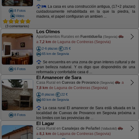
La casa es una construcción antigua, (17+2 plazas)
8 Fotos
cuidadosamente rehabilitada en la que la piedra, la
Video
madera, el papel configuran un ambien ...
(3 comentarios)
Los Olmos
Apartamentos Rurales en
Fuentidueña
(Segovia)
a
7,2 km
de Laguna de Contreras (Segovia)
2-6 plazas
25 €
65 km de Segovia
Se encuentra en una zona de gran interes cultural y de
gran belleza natural. Y os digo que dispondréis de una
6 Fotos
reformada y confortable casa d ...
El Amanecer de Sara
Casa Rural en
Cuevas de Provanco
a
(Segovia)
7,8 km
de Laguna de Contreras (Segovia)
8 plazas
22 €
60 km de Segovia
La casa rural El amanecer de Sara está situada en la
localidad de Cuevas de Provanco en Segovia próxima a
8 Fotos
los limites con las provincias de ...
El Lagar
Casa Rural en
Canalejas de Peñafiel
(Valladolid)
a
8,1 km
de Laguna de Contreras (Segovia)