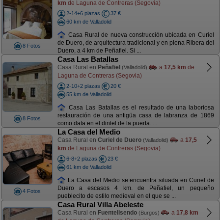
km
de Laguna de Contreras (Segovia)
2-14+6 plazas
37 €
60 km de Valladolid
Casa Rural de nueva construcción ubicada en Curiel
de Duero, de arquitectura tradicional y en plena Ribera del
8 Fotos
Duero, a 4 km de Peñafiel. Si ...
Casa Las Batallas
Casa Rural en
Peñafiel
a
17,5 km
de
(Valladolid)
Laguna de Contreras (Segovia)
2-10+2 plazas
20 €
55 km de Valladolid
Casa Las Batallas es el resultado de una laboriosa
restauración de una antigüa casa de labranza de 1869
8 Fotos
como data en el dintel de la puerta. ...
La Casa del Medio
Casa Rural en
Curiel de Duero
a
17,5
(Valladolid)
km
de Laguna de Contreras (Segovia)
6-8+2 plazas
23 €
61 km de Valladolid
La Casa del Medio se encuentra situada en Curiel de
Duero a escasos 4 km. de Peñafiel, un pequeño
4 Fotos
pueblecito de estilo medieval en el que se ...
Casa Rural Villa Abeleste
Casa Rural en
Fuentelisendo
a
17,8 km
(Burgos)