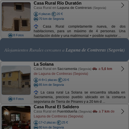
Casa Rural Río Duratón
Casa Rural en
Laguna de Contreras
(Segovia)
4 plazas
20 €
70 km de Segovia
Casa Rural completamente nueva, de dos
habitaciones, para un máximo de 4 personas. Una
8 Fotos
habitación doble y una matrimonial + posible supletor ...
Alojamientos Rurales cercanos a
Laguna de Contreras (Segovia)
La Solana
Casa Rural en
Sacramenia
a
5,6 km
(Segovia)
de Laguna de Contreras (Segovia)
4-8+1 plazas
20 €
85 km de Segovia
La casa rural La Solana se encuentra situada en
Sacramenia, precioso pueblo ubicado en la comarca
8 Fotos
segoviana de Tierra de Pinares y a 20 km d ...
Casa Rural El Salidero
Casa Rural en
Fuentidueña
a
7 km
de
(Segovia)
Laguna de Contreras (Segovia)
17+2 plazas
25 €
80 km de Segovia