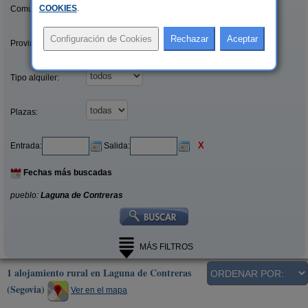
COOKIES
.
Comunidades:
Provincias/Islas:
Tipo alquiler:
Plazas:
X
Entrada:
Salida:
Fechas más buscadas
pueblo:
Laguna de Contreras
MÁS FILTROS
1 alojamiento rural en Laguna de Contreras
(Segovia)
Ver en el mapa