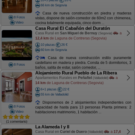
10+3 plazas
26 €
66 km de Segovia
Casa de nueva construcción en piedra y maderas
8 Fotos
vistas, dispone de salón-comedor de 60m2 con chimenea,
Video
cocina totalmente equipada, cinco dorm ...
Casa Rural El Cabañón del Duratón
Casa Rural en
San Miguel de Bernuy
a
(Segovia)
12,4 km
de Laguna de Contreras (Segovia)
10 plazas
26 €
60 km de Segovia
Casa de nueva construcción estilo puramente
castellano en madera y piedra. Consta de 5 dormitorios, 3
8 Fotos
baños, salita de estar, salón comedor, ...
Alojamiento Rural Pueblo de La Ribera
Apartamentos Rurales en
Peñafiel
a
(Valladolid)
14 km
de Laguna de Contreras (Segovia)
6+1 plazas
22 €
55 km de Valladolid
Disponemos de 2 alojamientos independientes con
8 Fotos
capacidad de hasta para 13 personas Planta primera: 2
Video
habitaciones matrimonio, 1 habitación ...
(1 comentario)
La Alameda I y II
Casa Rural en
Curiel de Duero
a
17,4
(Valladolid)