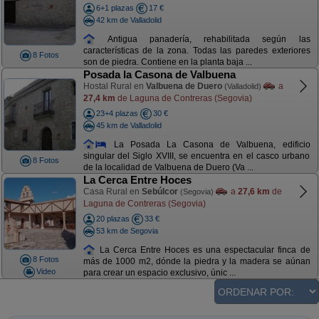
6+1 plazas
17 €
42 km de Valladolid
Antigua panadería, rehabilitada según las
características de la zona. Todas las paredes exteriores
8 Fotos
son de piedra. Contiene en la planta baja ...
Posada la Casona de Valbuena
Hostal Rural en
Valbuena de Duero
a
(Valladolid)
27,4 km
de Laguna de Contreras (Segovia)
23+4 plazas
30 €
45 km de Valladolid
La Posada La Casona de Valbuena, edificio
singular del Siglo XVIII, se encuentra en el casco urbano
8 Fotos
de la localidad de Valbuena de Duero (Va ...
La Cerca Entre Hoces
Casa Rural en
Sebúlcor
a
27,6 km
de
(Segovia)
Laguna de Contreras (Segovia)
20 plazas
33 €
53 km de Segovia
La Cerca Entre Hoces es una espectacular finca de
8 Fotos
más de 1000 m2, dónde la piedra y la madera se aúnan
Video
para crear un espacio exclusivo, únic ...