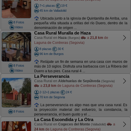
7+1 plazas
19 €
45 km de Valladolid
Ubicada junto a la iglesia de Quintanilla de Arriba, una
8 Fotos
pequeña villa situada a orillas del río Duero, dentro de la
Video
denominación de origen ...
Casa Rural Muralla de Haza
Casa Rural en
Haza
a
21,8 km
de
(Burgos)
Laguna de Contreras (Segovia)
8 plazas
30 €
96 km de Burgos
Relájate un fin de semana en una casa con muros de
8 Fotos
más de 10 siglos. Disfruta una barbacoa con La Ribera del
Video
Duero a tus pies. Casa rural 4 ...
La Perseverancia
Casa Rural en
Aldehuelas de Sepúlveda
(Segovia)
a
23,8 km
de Laguna de Contreras (Segovia)
2-12+1 plazas
24 €
70 km de Segovia
La perseverancia es algo mas que una casa rural. Es
la proyección material del esfuerzo, la constancia, la
8 Fotos
perseverancia, el buen gusto y el ...
La Casa Escondida y La Otra
Casa Rural en
Cogeces del Monte
a
(Valladolid)
24 km
de Laguna de Contreras (Segovia)