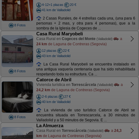
4-12+1 plazas
20 €
41 km de Valladolid
2 Casas Rurales, de 4 estrellas cada una, (una para 6
personas + 2 mas, y otra para 4 personas), que a la
8 Fotos
sombra de la Iglesia de Cogeces de ...
Casa Rural Maryobeli
Casa Rural en
Cogeces del Monte
a
(Valladolid)
24 km
de Laguna de Contreras (Segovia)
12 plazas
22 €
43 km de Valladolid
La Casa Rural Maryobeli se encuentra instalado en
una antigua vaquería centenaria que ha sido rehabilitada
8 Fotos
respetando toda su estructura. Ca ...
Catorce de Abril
Vivienda turística en
Torrescárcela
a
(Valladolid)
24,2 km
de Laguna de Contreras (Segovia)
2-6 plazas
27 €
40 km de Valladolid
La vivienda de uso turístico Catorce de Abril se
encuentra situada en Torrescarcela, a 30 minutos de
8 Fotos
Valladolid y a 50 minutos de Segovia. E ...
La Almuerza
Casa Rural en
Torrescárcela
a
24,3
(Valladolid)
km
de Laguna de Contreras (Segovia)