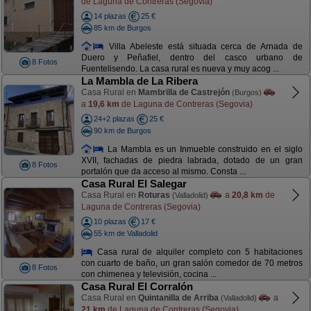
de Laguna de Contreras (Segovia)
14 plazas
25 €
85 km de Burgos
Villa Abeleste está situada cerca de Arnada de
Duero y Peñafiel, dentro del casco urbano de
8 Fotos
Fuentelisendo. La casa rural es nueva y muy acog ...
La Mambla de La Ribera
Casa Rural en
Mambrilla de Castrejón
(Burgos)
a
19,6 km
de Laguna de Contreras (Segovia)
24+2 plazas
25 €
90 km de Burgos
La Mambla es un Inmueble construido en el siglo
XVII, fachadas de piedra labrada, dotado de un gran
8 Fotos
portalón que da acceso al mismo. Consta ...
Casa Rural El Salegar
Casa Rural en
Roturas
a
20,8 km
de
(Valladolid)
Laguna de Contreras (Segovia)
10 plazas
17 €
55 km de Valladolid
Casa rural de alquiler completo con 5 habitaciones
con cuarto de baño, un gran salón comedor de 70 metros
8 Fotos
con chimenea y televisión, cocina ...
Casa Rural El Corralón
Casa Rural en
Quintanilla de Arriba
a
(Valladolid)
21 km
de Laguna de Contreras (Segovia)