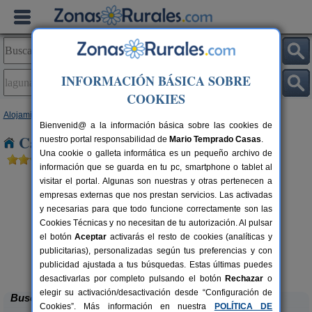
INFORMACIÓN BÁSICA SOBRE
COOKIES
Alojamientos
>
Castilla y León
>
Segovia
> Laguna de Contreras
Bienvenid@ a la información básica sobre las cookies de
Casas Rurales en Laguna de Contreras
nuestro portal responsabilidad de
Mario Temprado Casas
.
Una cookie o galleta informática es un pequeño archivo de
información que se guarda en tu pc, smartphone o tablet al
visitar el portal. Algunas son nuestras y otras pertenecen a
empresas externas que nos prestan servicios. Las activadas
y necesarias para que todo funcione correctamente son las
Cookies Técnicas y no necesitan de tu autorización. Al pulsar
el botón
Aceptar
activarás el resto de cookies (analíticas y
Casa Rural Hoces del Duratón El
2-6 pers.
publicitarias), personalizadas según tus preferencias y con
26 €
Villar
rs.
desde
 €
publicidad ajustada a tus búsquedas. Estas últimas puedes
Villar de Sobrepeña (Segovia)
desactivarlas por completo pulsando el botón
Rechazar
o
elegir su activación/desactivación desde “Configuración de
Buscar
Cookies”. Más información en nuestra
POLÍTICA DE