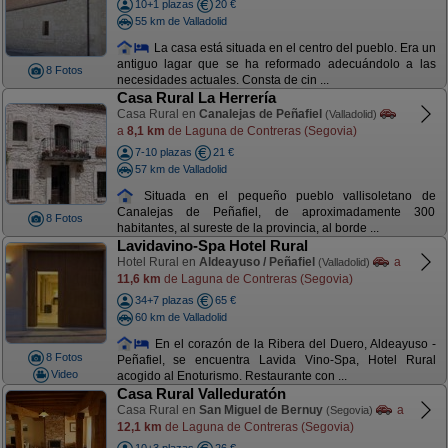
10+1 plazas
20 €
55 km de Valladolid
La casa está situada en el centro del pueblo. Era un
antiguo lagar que se ha reformado adecuándolo a las
8 Fotos
necesidades actuales. Consta de cin ...
Casa Rural La Herrería
Casa Rural en
Canalejas de Peñafiel
(Valladolid)
a
8,1 km
de Laguna de Contreras (Segovia)
7-10 plazas
21 €
57 km de Valladolid
Situada en el pequeño pueblo vallisoletano de
Canalejas de Peñafiel, de aproximadamente 300
8 Fotos
habitantes, al sureste de la provincia, al borde ...
Lavidavino-Spa Hotel Rural
Hotel Rural en
Aldeayuso / Peñafiel
a
(Valladolid)
11,6 km
de Laguna de Contreras (Segovia)
34+7 plazas
65 €
60 km de Valladolid
En el corazón de la Ribera del Duero, Aldeayuso -
8 Fotos
Peñafiel, se encuentra Lavida Vino-Spa, Hotel Rural
Video
acogido al Enoturismo. Restaurante con ...
Casa Rural Valleduratón
Casa Rural en
San Miguel de Bernuy
a
(Segovia)
12,1 km
de Laguna de Contreras (Segovia)