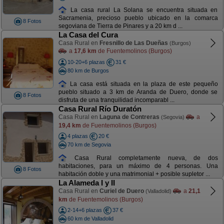
La casa rural La Solana se encuentra situada en
Sacramenia, precioso pueblo ubicado en la comarca
8 Fotos
segoviana de Tierra de Pinares y a 20 km d ...
La Casa del Cura
Casa Rural en
Fresnillo de Las Dueñas
(Burgos)
a
17,6 km
de Fuentemolinos (Burgos)
10-20+6 plazas
31 €
80 km de Burgos
La casa está situada en la plaza de este pequeño
pueblo situado a 3 km de Aranda de Duero, donde se
8 Fotos
disfruta de una tranquilidad incomparabl ...
Casa Rural Río Duratón
Casa Rural en
Laguna de Contreras
a
(Segovia)
19,4 km
de Fuentemolinos (Burgos)
4 plazas
20 €
70 km de Segovia
Casa Rural completamente nueva, de dos
habitaciones, para un máximo de 4 personas. Una
8 Fotos
habitación doble y una matrimonial + posible supletor ...
La Alameda I y II
Casa Rural en
Curiel de Duero
a
21,1
(Valladolid)
km
de Fuentemolinos (Burgos)
2-14+6 plazas
37 €
60 km de Valladolid