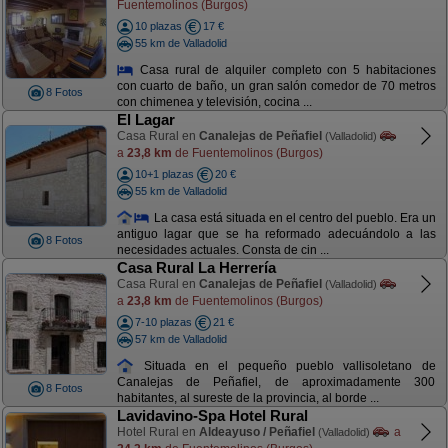
Fuentemolinos (Burgos)
10 plazas
17 €
55 km de Valladolid
Casa rural de alquiler completo con 5 habitaciones
con cuarto de baño, un gran salón comedor de 70 metros
8 Fotos
con chimenea y televisión, cocina ...
El Lagar
Casa Rural en
Canalejas de Peñafiel
(Valladolid)
a
23,8 km
de Fuentemolinos (Burgos)
10+1 plazas
20 €
55 km de Valladolid
La casa está situada en el centro del pueblo. Era un
antiguo lagar que se ha reformado adecuándolo a las
8 Fotos
necesidades actuales. Consta de cin ...
Casa Rural La Herrería
Casa Rural en
Canalejas de Peñafiel
(Valladolid)
a
23,8 km
de Fuentemolinos (Burgos)
7-10 plazas
21 €
57 km de Valladolid
Situada en el pequeño pueblo vallisoletano de
Canalejas de Peñafiel, de aproximadamente 300
8 Fotos
habitantes, al sureste de la provincia, al borde ...
Lavidavino-Spa Hotel Rural
Hotel Rural en
Aldeayuso / Peñafiel
a
(Valladolid)