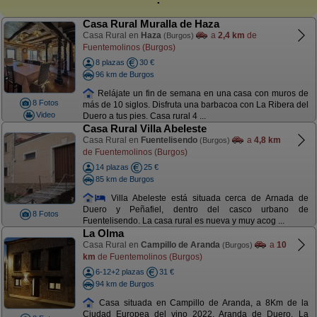
Casa Rural Muralla de Haza
Casa Rural en
Haza
a
2,4 km
de
(Burgos)
Fuentemolinos (Burgos)
8 plazas
30 €
96 km de Burgos
Relájate un fin de semana en una casa con muros de
8 Fotos
más de 10 siglos. Disfruta una barbacoa con La Ribera del
Video
Duero a tus pies. Casa rural 4 ...
Casa Rural Villa Abeleste
Casa Rural en
Fuentelisendo
a
4,8 km
(Burgos)
de Fuentemolinos (Burgos)
14 plazas
25 €
85 km de Burgos
Villa Abeleste está situada cerca de Arnada de
Duero y Peñafiel, dentro del casco urbano de
8 Fotos
Fuentelisendo. La casa rural es nueva y muy acog ...
La Olma
Casa Rural en
Campillo de Aranda
a
10
(Burgos)
km
de Fuentemolinos (Burgos)
6-12+2 plazas
31 €
94 km de Burgos
Casa situada en Campillo de Aranda, a 8Km de la
Ciudad Europea del vino 2022, Aranda de Duero. La