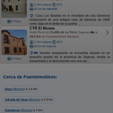
2-10+2 plazas
20 €
55 km de Valladolid
Casa Las Batallas es el resultado de una laboriosa
restauración de una antigüa casa de labranza de 1869
8 Fotos
como data en el dintel de la puerta. ...
CTR El Museo
Hotel Rural en
Cedillo de La Torre
a
(Segovia)
28,6 km
de Fuentemolinos (Burgos)
2-15+4 plazas
48 €
92 km de Segovia
Nuestro alojamiento se encuentra situado en un
pequeño pueblo de la provincia de Segovia, donde la
8 Fotos
tranquilidad y la desconexión son una rea ...
Cerca de Fuentemolinos:
Haza
(Burgos)
a 2,4 km
Adrada de Haza
(Burgos)
a 2,6 km
Fuentecen
(Burgos)
a 3 km