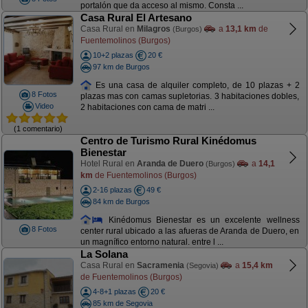
portalón que da acceso al mismo. Consta ...
Casa Rural El Artesano
Casa Rural en
Milagros
a
13,1 km
de
(Burgos)
Fuentemolinos (Burgos)
10+2 plazas
20 €
97 km de Burgos
Es una casa de alquiler completo, de 10 plazas + 2
8 Fotos
plazas mas con camas supletorias. 3 habitaciones dobles,
Video
2 habitaciones con cama de matri ...
(1 comentario)
Centro de Turismo Rural Kinédomus
Bienestar
Hotel Rural en
Aranda de Duero
a
14,1
(Burgos)
km
de Fuentemolinos (Burgos)
2-16 plazas
49 €
84 km de Burgos
Kinédomus Bienestar es un excelente wellness
8 Fotos
center rural ubicado a las afueras de Aranda de Duero, en
un magnífico entorno natural. entre l ...
La Solana
Casa Rural en
Sacramenia
a
15,4 km
(Segovia)
de Fuentemolinos (Burgos)
4-8+1 plazas
20 €
85 km de Segovia