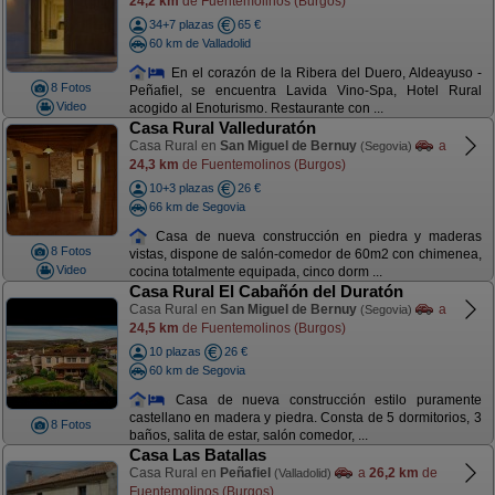
24,2 km
de Fuentemolinos (Burgos)
34+7 plazas
65 €
60 km de Valladolid
En el corazón de la Ribera del Duero, Aldeayuso -
8 Fotos
Peñafiel, se encuentra Lavida Vino-Spa, Hotel Rural
Video
acogido al Enoturismo. Restaurante con ...
Casa Rural Valleduratón
Casa Rural en
San Miguel de Bernuy
a
(Segovia)
24,3 km
de Fuentemolinos (Burgos)
10+3 plazas
26 €
66 km de Segovia
Casa de nueva construcción en piedra y maderas
8 Fotos
vistas, dispone de salón-comedor de 60m2 con chimenea,
Video
cocina totalmente equipada, cinco dorm ...
Casa Rural El Cabañón del Duratón
Casa Rural en
San Miguel de Bernuy
a
(Segovia)
24,5 km
de Fuentemolinos (Burgos)
10 plazas
26 €
60 km de Segovia
Casa de nueva construcción estilo puramente
castellano en madera y piedra. Consta de 5 dormitorios, 3
8 Fotos
baños, salita de estar, salón comedor, ...
Casa Las Batallas
Casa Rural en
Peñafiel
a
26,2 km
de
(Valladolid)
Fuentemolinos (Burgos)