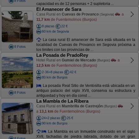
8 Fotos
capacidad es de 12 personas + 2 supletoria ...
El Amanecer de Sara
Casa Rural en
Cuevas de Provanco
a
(Segovia)
11,7 km
de Fuentemolinos (Burgos)
8 plazas
22 €
60 km de Segovia
La casa rural El amanecer de Sara está situada en la
localidad de Cuevas de Provanco en Segovia próxima a
8 Fotos
los limites con las provincias de ...
La Posada de PradoRey
Hotel Rural en
Gumiel de Mercado
a
(Burgos)
12,5 km
de Fuentemolinos (Burgos)
2-36+8 plazas
42 €
80 km de Burgos
La posada Real Sitio de Ventosilla está ubicada en un
antiguo palacio del siglo XVII, conserva su estructura y
8 Fotos
antiguedad y hoy en día const ...
La Mambla de La Ribera
Casa Rural en
Mambrilla de Castrejón
(Burgos)
a
13,1 km
de Fuentemolinos (Burgos)
24+2 plazas
25 €
90 km de Burgos
La Mambla es un Inmueble construido en el siglo
XVII, fachadas de piedra labrada, dotado de un gran
8 Fotos