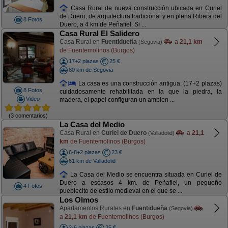
Casa Rural de nueva construcción ubicada en Curiel
de Duero, de arquitectura tradicional y en plena Ribera del
8 Fotos
Duero, a 4 km de Peñafiel. Si ...
Casa Rural El Salidero
Casa Rural en
Fuentidueña
a
21,1 km
(Segovia)
de Fuentemolinos (Burgos)
17+2 plazas
25 €
80 km de Segovia
La casa es una construcción antigua, (17+2 plazas)
8 Fotos
cuidadosamente rehabilitada en la que la piedra, la
Video
madera, el papel configuran un ambien ...
(3 comentarios)
La Casa del Medio
Casa Rural en
Curiel de Duero
a
21,1
(Valladolid)
km
de Fuentemolinos (Burgos)
6-8+2 plazas
23 €
61 km de Valladolid
La Casa del Medio se encuentra situada en Curiel de
Duero a escasos 4 km. de Peñafiel, un pequeño
4 Fotos
pueblecito de estilo medieval en el que se ...
Los Olmos
Apartamentos Rurales en
Fuentidueña
(Segovia)
a
21,1 km
de Fuentemolinos (Burgos)
2-6 plazas
25 €