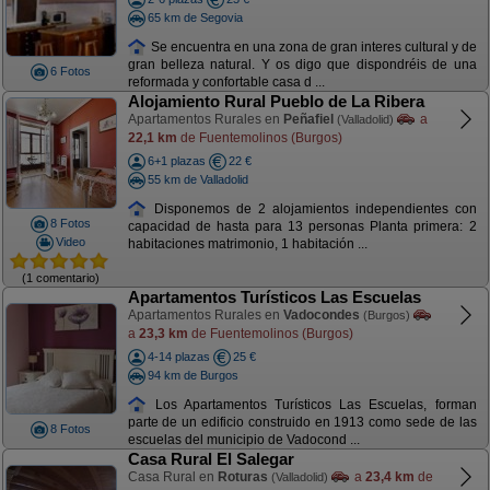
65 km de Segovia
Se encuentra en una zona de gran interes cultural y de
gran belleza natural. Y os digo que dispondréis de una
6 Fotos
reformada y confortable casa d ...
Alojamiento Rural Pueblo de La Ribera
Apartamentos Rurales en
Peñafiel
a
(Valladolid)
22,1 km
de Fuentemolinos (Burgos)
6+1 plazas
22 €
55 km de Valladolid
Disponemos de 2 alojamientos independientes con
8 Fotos
capacidad de hasta para 13 personas Planta primera: 2
Video
habitaciones matrimonio, 1 habitación ...
(1 comentario)
Apartamentos Turísticos Las Escuelas
Apartamentos Rurales en
Vadocondes
(Burgos)
a
23,3 km
de Fuentemolinos (Burgos)
4-14 plazas
25 €
94 km de Burgos
Los Apartamentos Turísticos Las Escuelas, forman
parte de un edificio construido en 1913 como sede de las
8 Fotos
escuelas del municipio de Vadocond ...
Casa Rural El Salegar
Casa Rural en
Roturas
a
23,4 km
de
(Valladolid)