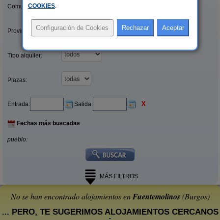
COOKIES
.
Comunidades:
Provincias/Islas:
Tipo alquiler:
Plazas:
X
Entrada:
Salida:
Fechas más buscadas
pueblo:
MÁS FILTROS
No se han encontrado alojamientos en
Fuentemolinos
(Burgos)
... PERO, TE SUGERIMOS ALOJAMIENTOS CERCANOS
: