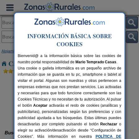
INFORMACIÓN BÁSICA SOBRE
COOKIES
Alojamientos
>
Castilla y León
>
Burgos
> Fuentemolinos
Bienvenid@ a la información básica sobre las cookies de
Casas Rurales cerca de Fuentemolinos
nuestro portal responsabilidad de
Mario Temprado Casas
.
Una cookie o galleta informática es un pequeño archivo de
información que se guarda en tu pc, smartphone o tablet al
visitar el portal. Algunas son nuestras y otras pertenecen a
empresas externas que nos prestan servicios. Las activadas
y necesarias para que todo funcione correctamente son las
Cookies Técnicas y no necesitan de tu autorización. Al pulsar
el botón
Aceptar
activarás el resto de cookies (analíticas y
publicitarias), personalizadas según tus preferencias y con
La Morera de Agustina
rs.
4-10+1 pers.
 €
21 €
publicidad ajustada a tus búsquedas. Estas últimas puedes
Villanueva de Carazo (Burgos)
desde
desactivarlas por completo pulsando el botón
Rechazar
o
elegir su activación/desactivación desde “Configuración de
Buscar
Cookies”. Más información en nuestra
POLÍTICA DE