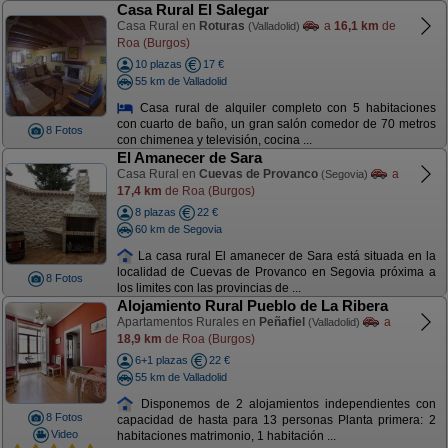
Casa Rural El Salegar
Casa Rural en
Roturas
a
16,1 km
de
(Valladolid)
Roa (Burgos)
10 plazas
17 €
55 km de Valladolid
Casa rural de alquiler completo con 5 habitaciones
con cuarto de baño, un gran salón comedor de 70 metros
8 Fotos
con chimenea y televisión, cocina ...
El Amanecer de Sara
Casa Rural en
Cuevas de Provanco
a
(Segovia)
17,4 km
de Roa (Burgos)
8 plazas
22 €
60 km de Segovia
La casa rural El amanecer de Sara está situada en la
localidad de Cuevas de Provanco en Segovia próxima a
8 Fotos
los limites con las provincias de ...
Alojamiento Rural Pueblo de La Ribera
Apartamentos Rurales en
Peñafiel
a
(Valladolid)
18,9 km
de Roa (Burgos)
6+1 plazas
22 €
55 km de Valladolid
Disponemos de 2 alojamientos independientes con
8 Fotos
capacidad de hasta para 13 personas Planta primera: 2
Video
habitaciones matrimonio, 1 habitación ...