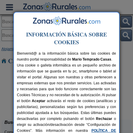
INFORMACIÓN BÁSICA SOBRE
COOKIES
Alojamientos
>
Castilla y León
>
Burgos
> Roa
Bienvenid@ a la información básica sobre las cookies de
Casas Rurales cerca de Roa
nuestro portal responsabilidad de
Mario Temprado Casas
.
Una cookie o galleta informática es un pequeño archivo de
información que se guarda en tu pc, smartphone o tablet al
visitar el portal. Algunas son nuestras y otras pertenecen a
empresas externas que nos prestan servicios. Las activadas
y necesarias para que todo funcione correctamente son las
Cookies Técnicas y no necesitan de tu autorización. Al pulsar
el botón
Aceptar
activarás el resto de cookies (analíticas y
La Morera de Agustina
rs.
4-10+1 pers.
publicitarias), personalizadas según tus preferencias y con
 €
21 €
Villanueva de Carazo (Burgos)
desde
publicidad ajustada a tus búsquedas. Estas últimas puedes
desactivarlas por completo pulsando el botón
Rechazar
o
Buscar
elegir su activación/desactivación desde “Configuración de
Cookies”. Más información en nuestra
POLÍTICA DE
Comunidades: