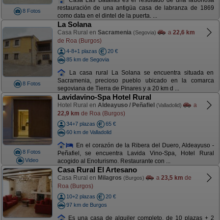
restauración de una antigüa casa de labranza de 1869
8 Fotos
como data en el dintel de la puerta. ...
La Solana
Casa Rural en
Sacramenia
a
22,6 km
(Segovia)
de Roa (Burgos)
4-8+1 plazas
20 €
85 km de Segovia
La casa rural La Solana se encuentra situada en
Sacramenia, precioso pueblo ubicado en la comarca
8 Fotos
segoviana de Tierra de Pinares y a 20 km d ...
Lavidavino-Spa Hotel Rural
Hotel Rural en
Aldeayuso / Peñafiel
a
(Valladolid)
22,9 km
de Roa (Burgos)
34+7 plazas
65 €
60 km de Valladolid
En el corazón de la Ribera del Duero, Aldeayuso -
8 Fotos
Peñafiel, se encuentra Lavida Vino-Spa, Hotel Rural
Video
acogido al Enoturismo. Restaurante con ...
Casa Rural El Artesano
Casa Rural en
Milagros
a
23,5 km
de
(Burgos)
Roa (Burgos)
10+2 plazas
20 €
97 km de Burgos
Es una casa de alquiler completo, de 10 plazas + 2