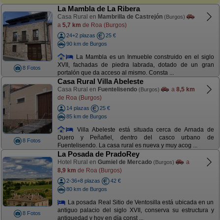
La Mambla de La Ribera
Casa Rural en
Mambrilla de Castrejón
(Burgos)
a
5,7 km
de Roa (Burgos)
24+2 plazas
25 €
90 km de Burgos
La Mambla es un Inmueble construido en el siglo
XVII, fachadas de piedra labrada, dotado de un gran
8 Fotos
portalón que da acceso al mismo. Consta ...
Casa Rural Villa Abeleste
Casa Rural en
Fuentelisendo
a
8,5 km
(Burgos)
de Roa (Burgos)
14 plazas
25 €
85 km de Burgos
Villa Abeleste está situada cerca de Arnada de
Duero y Peñafiel, dentro del casco urbano de
8 Fotos
Fuentelisendo. La casa rural es nueva y muy acog ...
La Posada de PradoRey
Hotel Rural en
Gumiel de Mercado
a
(Burgos)
8,9 km
de Roa (Burgos)
2-36+8 plazas
42 €
80 km de Burgos
La posada Real Sitio de Ventosilla está ubicada en un
antiguo palacio del siglo XVII, conserva su estructura y
8 Fotos
antiguedad y hoy en día const ...