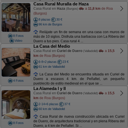
Casa Rural Muralla de Haza
Casa Rural en
Haza
a
11,8 km
de Roa
(Burgos)
(Burgos)
8 plazas
30 €
96 km de Burgos
Relájate un fin de semana en una casa con muros de
8 Fotos
más de 10 siglos. Disfruta una barbacoa con La Ribera del
Video
Duero a tus pies. Casa rural 4 ...
La Casa del Medio
Casa Rural en
Curiel de Duero
a
15,5
(Valladolid)
km
de Roa (Burgos)
6-8+2 plazas
23 €
61 km de Valladolid
La Casa del Medio se encuentra situada en Curiel de
Duero a escasos 4 km. de Peñafiel, un pequeño
4 Fotos
pueblecito de estilo medieval en el que se ...
La Alameda I y II
Casa Rural en
Curiel de Duero
a
15,5
(Valladolid)
km
de Roa (Burgos)
2-14+6 plazas
37 €
60 km de Valladolid
Casa Rural de nueva construcción ubicada en Curiel
de Duero, de arquitectura tradicional y en plena Ribera del
8 Fotos
Duero, a 4 km de Peñafiel. Si ...