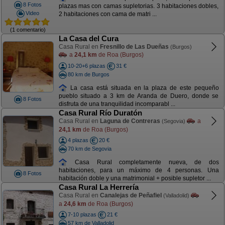
8 Fotos
plazas mas con camas supletorias. 3 habitaciones dobles,
Video
2 habitaciones con cama de matri ...
(1 comentario)
La Casa del Cura
Casa Rural en
Fresnillo de Las Dueñas
(Burgos)
a
24,1 km
de Roa (Burgos)
10-20+6 plazas
31 €
80 km de Burgos
La casa está situada en la plaza de este pequeño
pueblo situado a 3 km de Aranda de Duero, donde se
8 Fotos
disfruta de una tranquilidad incomparabl ...
Casa Rural Río Duratón
Casa Rural en
Laguna de Contreras
a
(Segovia)
24,1 km
de Roa (Burgos)
4 plazas
20 €
70 km de Segovia
Casa Rural completamente nueva, de dos
habitaciones, para un máximo de 4 personas. Una
8 Fotos
habitación doble y una matrimonial + posible supletor ...
Casa Rural La Herrería
Casa Rural en
Canalejas de Peñafiel
(Valladolid)
a
24,6 km
de Roa (Burgos)
7-10 plazas
21 €
57 km de Valladolid