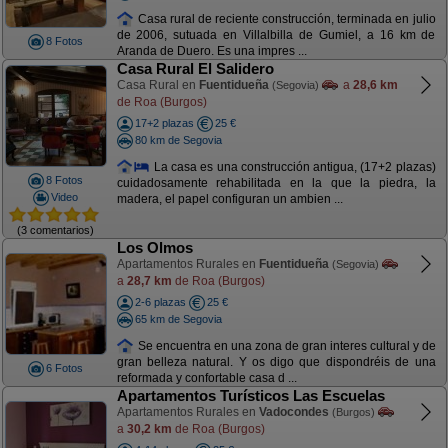
Casa rural de reciente construcción, terminada en julio
de 2006, sutuada en Villalbilla de Gumiel, a 16 km de
8 Fotos
Aranda de Duero. Es una impres ...
Casa Rural El Salidero
Casa Rural en
Fuentidueña
a
28,6 km
(Segovia)
de Roa (Burgos)
17+2 plazas
25 €
80 km de Segovia
La casa es una construcción antigua, (17+2 plazas)
8 Fotos
cuidadosamente rehabilitada en la que la piedra, la
Video
madera, el papel configuran un ambien ...
(3 comentarios)
Los Olmos
Apartamentos Rurales en
Fuentidueña
(Segovia)
a
28,7 km
de Roa (Burgos)
2-6 plazas
25 €
65 km de Segovia
Se encuentra en una zona de gran interes cultural y de
gran belleza natural. Y os digo que dispondréis de una
6 Fotos
reformada y confortable casa d ...
Apartamentos Turísticos Las Escuelas
Apartamentos Rurales en
Vadocondes
(Burgos)
a
30,2 km
de Roa (Burgos)