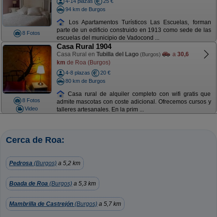
4-14 plazas
25 €
94 km de Burgos
Los Apartamentos Turísticos Las Escuelas, forman
parte de un edificio construido en 1913 como sede de las
8 Fotos
escuelas del municipio de Vadocond ...
Casa Rural 1904
Casa Rural en
Tubilla del Lago
a
30,6
(Burgos)
km
de Roa (Burgos)
4-8 plazas
20 €
80 km de Burgos
Casa rural de alquiler completo con wifi gratis que
8 Fotos
admite mascotas con coste adicional. Ofrecemos cursos y
Video
talleres artesanales. En la prim ...
Cerca de Roa:
Pedrosa
(Burgos)
a 5,2 km
Boada de Roa
(Burgos)
a 5,3 km
Mambrilla de Castrejón
(Burgos)
a 5,7 km