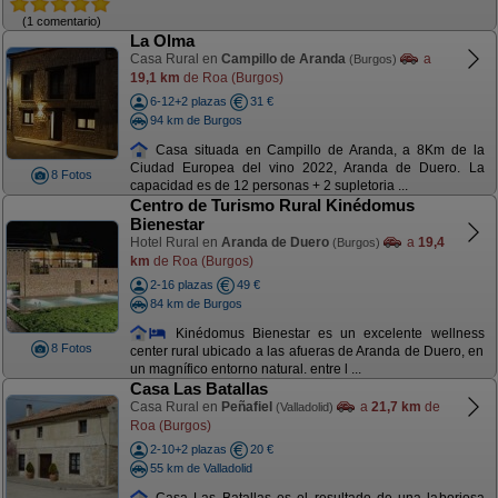
(1 comentario)
La Olma
Casa Rural en
Campillo de Aranda
a
(Burgos)
19,1 km
de Roa (Burgos)
6-12+2 plazas
31 €
94 km de Burgos
Casa situada en Campillo de Aranda, a 8Km de la
Ciudad Europea del vino 2022, Aranda de Duero. La
8 Fotos
capacidad es de 12 personas + 2 supletoria ...
Centro de Turismo Rural Kinédomus
Bienestar
Hotel Rural en
Aranda de Duero
a
19,4
(Burgos)
km
de Roa (Burgos)
2-16 plazas
49 €
84 km de Burgos
Kinédomus Bienestar es un excelente wellness
8 Fotos
center rural ubicado a las afueras de Aranda de Duero, en
un magnífico entorno natural. entre l ...
Casa Las Batallas
Casa Rural en
Peñafiel
a
21,7 km
de
(Valladolid)
Roa (Burgos)
2-10+2 plazas
20 €
55 km de Valladolid
Casa Las Batallas es el resultado de una laboriosa