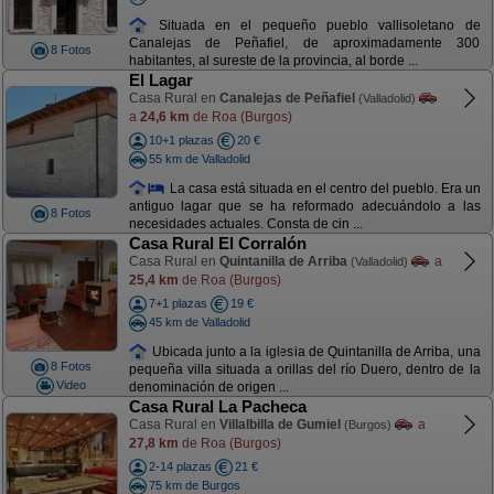
Situada en el pequeño pueblo vallisoletano de
Canalejas de Peñafiel, de aproximadamente 300
8 Fotos
habitantes, al sureste de la provincia, al borde ...
El Lagar
Casa Rural en
Canalejas de Peñafiel
(Valladolid)
a
24,6 km
de Roa (Burgos)
10+1 plazas
20 €
55 km de Valladolid
La casa está situada en el centro del pueblo. Era un
antiguo lagar que se ha reformado adecuándolo a las
8 Fotos
necesidades actuales. Consta de cin ...
Casa Rural El Corralón
Casa Rural en
Quintanilla de Arriba
a
(Valladolid)
25,4 km
de Roa (Burgos)
7+1 plazas
19 €
45 km de Valladolid
Ubicada junto a la iglesia de Quintanilla de Arriba, una
8 Fotos
pequeña villa situada a orillas del río Duero, dentro de la
Video
denominación de origen ...
Casa Rural La Pacheca
Casa Rural en
Villalbilla de Gumiel
a
(Burgos)
27,8 km
de Roa (Burgos)
2-14 plazas
21 €
75 km de Burgos