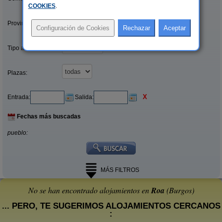
COOKIES
.
Provincias/Islas:
Tipo alquiler:
Plazas:
X
Entrada:
Salida:
Fechas más buscadas
pueblo:
MÁS FILTROS
No se han encontrado alojamientos en
Roa
(Burgos)
... PERO, TE SUGERIMOS ALOJAMIENTOS CERCANOS
: