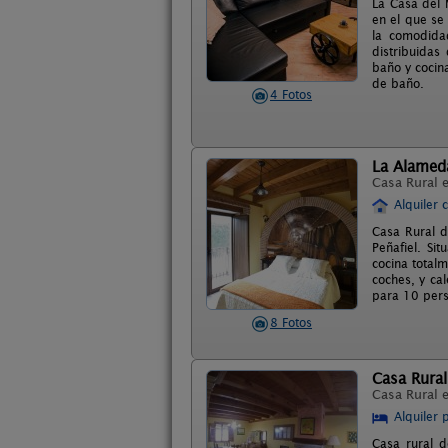
La Casa del 
en el que se
la comodida
distribuidas
baño y cocin
de baño.
4 Fotos
La Alameda 
Casa Rural 
Alquiler 
Casa Rural d
Peñafiel. Si
cocina total
coches, y cal
para 10 pers
8 Fotos
Casa Rural
Casa Rural 
Alquiler 
Casa rural 