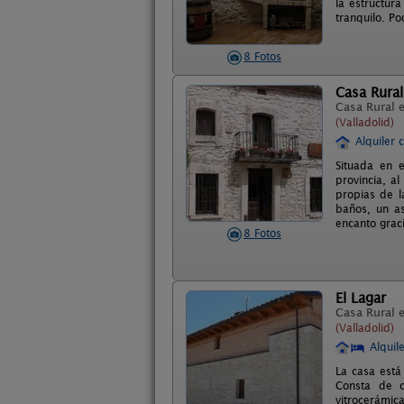
la estructur
tranquilo. Po
8 Fotos
Casa Rural
Casa Rural 
(Valladolid)
Alquiler 
Situada en 
provincia, a
propias de l
baños, un as
encanto graci
8 Fotos
El Lagar
Casa Rural 
(Valladolid)
Alquil
La casa está
Consta de c
vitrocerámi