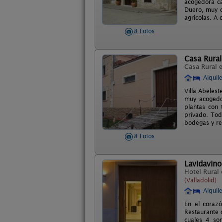
acogedora ca
Duero, muy ce
agrícolas. A 
8 Fotos
Casa Rural
Casa Rural 
Alquil
Villa Abeles
muy acogedo
plantas con 
privado. Tod
bodegas y re
8 Fotos
Lavidavino
Hotel Rural
(Valladolid)
Alquil
En el corazó
Restaurante 
cuales 4 son