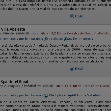
sa rural. La Casa Rural Las Batallas se encuentra ubicada en un pueblecito 
rca de la Villa de Peñafiel (a 4 kms. ) y a 48kms de la capital, Valladolid. 
orillas del Río Duero, arteria vital de estas tierras de grandes vinos.
Email
 Villa Abeleste
en
Fuentelisendo
(Burgos)
a
13,2 km
de Corrales de Duero (Valladolid)
er completo y por habitaciones
14 plazas
85 km de Burgos
te está situada cerca de Arnada de Duero y Peñafiel, dentro del casco urbano 
ra. Se encuentra enclavada en una parcela de 3000 metros de extensión
todas las habitaciones exteriores. En la planta baja se encuentra una sal
as las habitaciones decoradas con mucho gusto con techos altos y muy amp
sulta muy adecuada para recibir familias con niños por sus instalaciones.
Email
-Spa Hotel Rural
 en
Aldeayuso / Peñafiel
(Valladolid)
a
14,3 km
de Corrales de Duero
er completo y por habitaciones
34+7 plazas
60 km de Valladolid
n de la Ribera del Duero, Aldeayuso - Peñafiel, se encuentra Lavida Vino
con horno de asar de adobe hecho a la manera tradicional. LAVIDA dispone 
 suites, todas con cuarto de baño completo, con vistas al exterior, sec