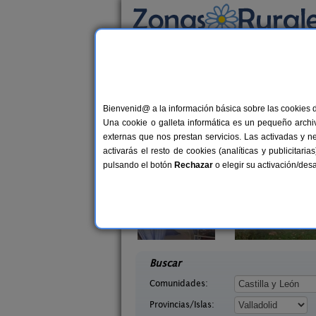
Busca por alojamiento
Alojamientos
>
Castilla y León
>
Valladolid
> 
Casas Rurales cerca 
Bienvenid@ a la información básica sobre las cookies 
Una cookie o galleta informática es un pequeño archiv
externas que nos prestan servicios. Las activadas y n
activarás el resto de cookies (analíticas y publicita
pulsando el botón
Rechazar
o elegir su activación/de
yes Godos
Pago de Sallana
12 pers.
7-1
30 €
a (Valladolid)
Cubillas de Santa Marta (Valladolid)
desde
desd
Buscar
Comunidades:
Provincias/Islas: