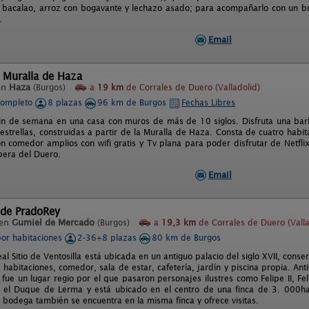
 bacalao, arroz con bogavante y lechazo asado; para acompañarlo con un bu
.
Email
 Muralla de Haza
en
Haza
(Burgos)
a
19 km
de Corrales de Duero (Valladolid)
completo
8 plazas
96 km de Burgos
Fechas Libres
fin de semana en una casa con muros de más de 10 siglos. Disfruta una bar
 estrellas, construidas a partir de la Muralla de Haza. Consta de cuatro hab
ón comedor amplios con wifi gratis y Tv plana para poder disfrutar de Netfli
ibera del Duero.
Email
 de PradoRey
 en
Gumiel de Mercado
(Burgos)
a
19,3 km
de Corrales de Duero (Valla
por habitaciones
2-36+8 plazas
80 km de Burgos
l Sitio de Ventosilla está ubicada en un antiguo palacio del siglo XVII, conse
habitaciones, comedor, sala de estar, cafetería, jardín y piscina propia. Ant
 fue un lugar regio por el que pasaron personajes ilustres como Felipe II, F
r el Duque de Lerma y está ubicado en el centro de una finca de 3. 000ha 
 bodega también se encuentra en la misma finca y ofrece visitas.