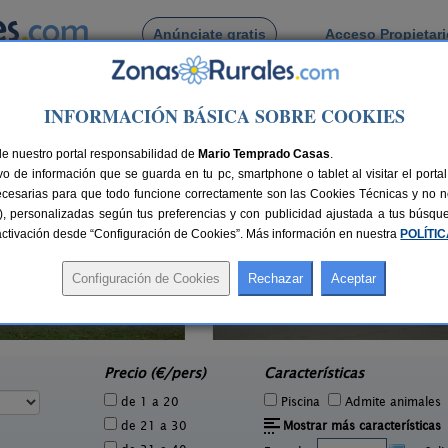
Anúnciate gratis
Acceso Propietar
Busca por pueblo
INFORMACIÓN BÁSICA SOBRE COOKIES
Corrales de Duero
de Corrales de Duero
de nuestro portal responsabilidad de
Mario Temprado Casas
.
o de información que se guarda en tu pc, smartphone o tablet al visitar el port
ecesarias para que todo funcione correctamente son las Cookies Técnicas y no ne
rias), personalizadas según tus preferencias y con publicidad ajustada a tus búsq
sactivación desde “Configuración de Cookies”. Más información en nuestra
POLÍTI
Casa Las Batallas
8 pers.
2-10+2 pers.
16 €
20 €
Peñafiel (Valladolid)
C
e
desde
Precio (€/pers)
Características
de 1 a 20
Piscina
Admite animales
de 21 a 30
Mostrar más características