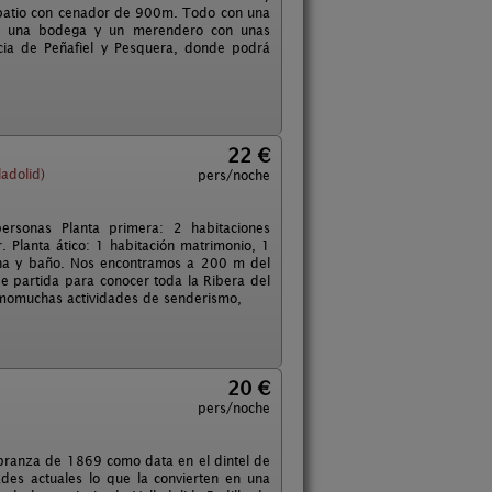
un patio con cenador de 900m. Todo con una
rios una bodega y un merendero con unas
ncia de Peñafiel y Pesquera, donde podrá
22 €
adolid)
pers/noche
rsonas Planta primera: 2 habitaciones
. Planta ático: 1 habitación matrimonio, 1
ina y baño. Nos encontramos a 200 m del
de partida para conocer toda la Ribera del
 comomuchas actividades de senderismo,
20 €
pers/noche
labranza de 1869 como data en el dintel de
ades actuales lo que la convierten en una