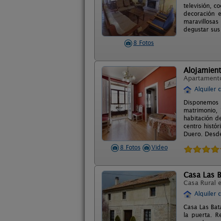
televisión, 
decoración 
maravillosas
degustar sus 
8 Fotos
Alojamient
Apartament
Alquiler 
Disponemos 
matrimonio, 
habitación d
centro histó
Duero. Desde
8 Fotos
Video
Casa Las B
Casa Rural 
Alquiler 
Casa Las Bat
la puerta. R