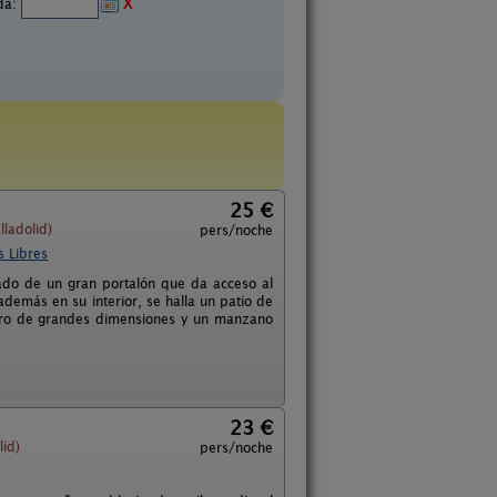
ida:
X
25 €
ladolid)
pers/noche
s Libres
ado de un gran portalón que da acceso al
emás en su interior, se halla un patio de
ro de grandes dimensiones y un manzano
23 €
id)
pers/noche