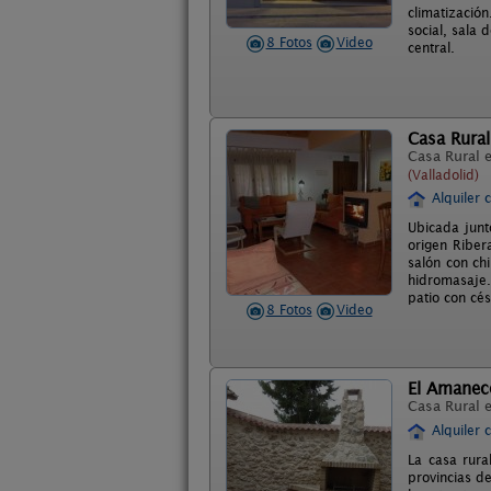
climatizació
social, sala 
8 Fotos
Video
central.
Casa Rural
Casa Rural 
(Valladolid)
Alquiler 
Ubicada junto
origen Riber
salón con ch
hidromasaje.
patio con cé
8 Fotos
Video
El Amanec
Casa Rural 
Alquiler 
La casa rura
provincias de