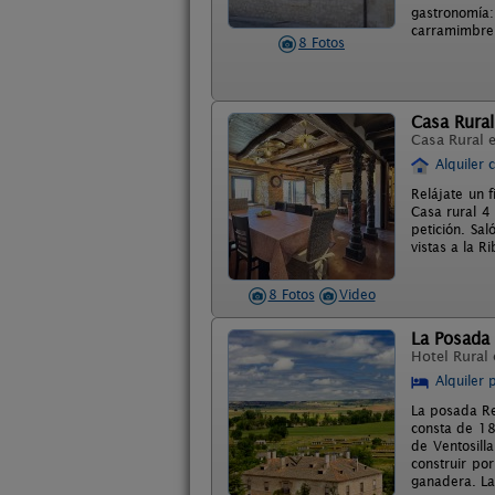
gastronomía:
carramimbre
8 Fotos
Casa Rural
Casa Rural 
Alquiler 
Relájate un 
Casa rural 4
petición. Sal
vistas a la R
8 Fotos
Video
La Posada
Hotel Rural
Alquiler 
La posada Rea
consta de 18 
de Ventosilla
construir po
ganadera. La