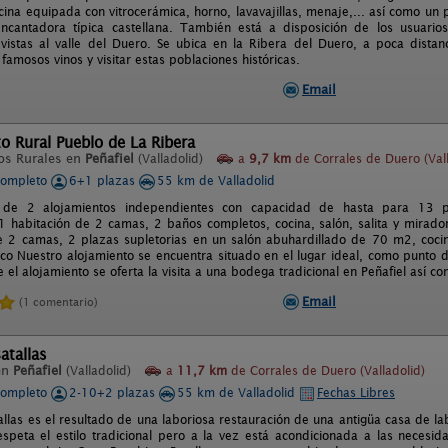
cocina equipada con vitrocerámica, horno, lavavajillas, menaje,... así como 
encantadora típica castellana. También está a disposición de los usua
 vistas al valle del Duero. Se ubica en la Ribera del Duero, a poca dista
famosos vinos y visitar estas poblaciones históricas.
Email
o Rural Pueblo de La Ribera
os Rurales en
Peñafiel
(Valladolid)
a
9,7 km
de Corrales de Duero (Vall
completo
6+1 plazas
55 km de Valladolid
de 2 alojamientos independientes con capacidad de hasta para 13 pe
1 habitación de 2 camas, 2 baños completos, cocina, salón, salita y mirador
e 2 camas, 2 plazas supletorias en un salón abuhardillado de 70 m2, coc
rico Nuestro alojamiento se encuentra situado en el lugar ideal, como punto 
 el alojamiento se oferta la visita a una bodega tradicional en Peñafiel así
Email
(1 comentario)
atallas
en
Peñafiel
(Valladolid)
a
11,7 km
de Corrales de Duero (Valladolid)
completo
2-10+2 plazas
55 km de Valladolid
Fechas Libres
allas es el resultado de una laboriosa restauración de una antigüa casa de 
espeta el estilo tradicional pero a la vez está acondicionada a las necesid