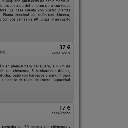
 un pequeño pueblecito de estilo medieval
la arquitectura del entorno pero con todas
ora. La casa cuenta con cuatro plantas
 Planta principal con salón con chimena,
o con dos camas de 90 juntas, y un cuarto
37 €
id)
pers/noche
al y en plena Ribera del Duero, a 4 km de
lón con chimenea, 5 habitaciones dobles,
n ducha, patio con barbacoa y parking para
y al Castillo de Curiel de Duero. Capacidad
17 €
pers/noche
lón comedor de 70 metros con chimenea y