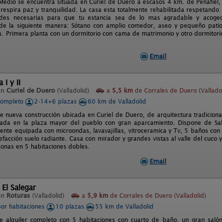
Medio se encuentra situada en Curiel de Duero a escasos 4 km. de Peñafiel,
 respira paz y tranquilidad. La casa esta totalmente rehabilitada respetando 
des necesarias para que tu estancia sea de lo mas agradable y acoged
 de la siguiente manera: Sótano con amplio comedor, aseo y pequeño patio.
a. Primera planta con un dormitorio con cama de matrimonio y otro dormitori
Email
I y II
en
Curiel de Duero
(Valladolid)
a
5,5 km
de Corrales de Duero (Valladol
completo
2-14+6 plazas
60 km de Valladolid
e nueva construcción ubicada en Curiel de Duero, de arquitectura tradicion
tuada en la plaza mayor del pueblo con gran aparcamiento. Dispone de Sa
mente equipada con microondas, lavavajillas, vitroceramica y Tv, 5 baños co
efacción suelo radiante. Casa con mirador y grandes vistas al valle del cuco 
onas en 5 habitaciones dobles.
Email
 El Salegar
en
Roturas
(Valladolid)
a
5,9 km
de Corrales de Duero (Valladolid)
por habitaciones
10 plazas
55 km de Valladolid
de alquiler completo con 5 habitaciones con cuarto de baño, un gran sa