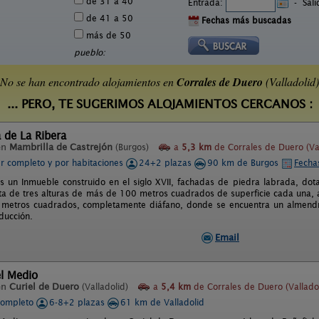
de 31 a 40
Entrada:
-
Sal
de 41 a 50
Fechas más buscadas
más de 50
pueblo:
No se han encontrado alojamientos en
Corrales de Duero
(Valladolid)
... PERO, TE SUGERIMOS ALOJAMIENTOS CERCANOS :
 de La Ribera
en
Mambrilla de Castrejón
(Burgos)
a
5,3 km
de Corrales de Duero (Val
er completo y por habitaciones
24+2 plazas
90 km de Burgos
Fecha
 un Inmueble construido en el siglo XVII, fachadas de piedra labrada, dot
a de tres alturas de más de 100 metros cuadrados de superficie cada una, ad
metros cuadrados, completamente diáfano, donde se encuentra un almend
ducción.
Email
l Medio
en
Curiel de Duero
(Valladolid)
a
5,4 km
de Corrales de Duero (Valladol
completo
6-8+2 plazas
61 km de Valladolid