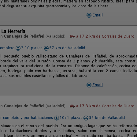
a y los materiales originales piedra, madera en acabado rústico. Ideal para
drá degustar su exquisita gastronomía y los vinos de la ribera.
Email
 La Herrería
en
Canalejas de Peñafiel
(Valladolid)
a
17,2 km
de Corrales de Duero
completo
7-10 plazas
57 km de Valladolid
el pequeño pueblo vallisoletano de Canalejas de Peñafiel, de aproximad
l borde del valle del Duratón. Consta de 2 plantas y buhardilla, está constr
a arquitectura tradicional de la comarca. Dispone de calefacción, cocina equ
eo, bodega, patio con barbacoa, terraza, buhardilla con 2 camas individua
as a sus muebles castellanos y útiles de labranza.
Email
en
Canalejas de Peñafiel
(Valladolid)
a
17,3 km
de Corrales de Duero
er completo y por habitaciones
10+1 plazas
55 km de Valladolid
 situada en el centro del pueblo. Era un antiguo lagar que se ha reformad
inco habitaciones dobles y tres baños, salón con chimenea, cocina equ
ca, frigorífico y gran menaje de cocina), y un patio con barbacoa. En