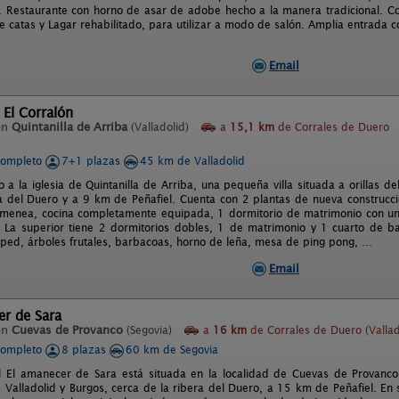
n. Restaurante con horno de asar de adobe hecho a la manera tradicional. C
de catas y Lagar rehabilitado, para utilizar a modo de salón. Amplia entrada
Email
 El Corralón
en
Quintanilla de Arriba
(Valladolid)
a
15,1 km
de Corrales de Duero
completo
7+1 plazas
45 km de Valladolid
 a la iglesia de Quintanilla de Arriba, una pequeña villa situada a orillas 
a del Duero y a 9 km de Peñafiel. Cuenta con 2 plantas de nueva construcci
imenea, cocina completamente equipada, 1 dormitorio de matrimonio con u
 La superior tiene 2 dormitorios dobles, 1 de matrimonio y 1 cuarto de 
sped, árboles frutales, barbacoas, horno de leña, mesa de ping pong, …
Email
er de Sara
en
Cuevas de Provanco
(Segovia)
a
16 km
de Corrales de Duero (Vallad
completo
8 plazas
60 km de Segovia
l El amanecer de Sara está situada en la localidad de Cuevas de Provanco 
 Valladolid y Burgos, cerca de la ribera del Duero, a 15 km de Peñafiel. En 