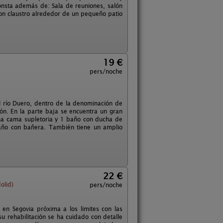
onsta además de: Sala de reuniones, salón
 con claustro alrededor de un pequeño patio
19 €
pers/noche
del río Duero, dentro de la denominación de
ón. En la parte baja se encuentra un gran
na cama supletoria y 1 baño con ducha de
baño con bañera. También tiene un amplio
22 €
olid)
pers/noche
en Segovia próxima a los limites con las
su rehabilitación se ha cuidado con detalle