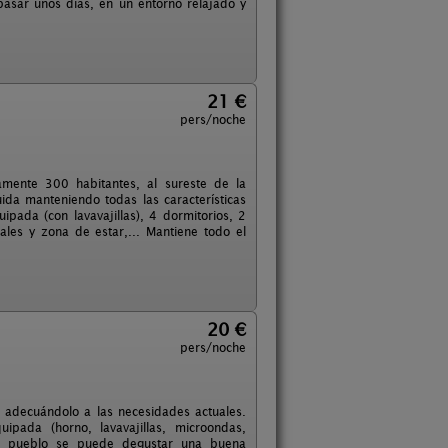
 pasar unos días, en un entorno relajado y
21 €
pers/noche
amente 300 habitantes, al sureste de la
uida manteniendo todas las características
ipada (con lavavajillas), 4 dormitorios, 2
les y zona de estar,... Mantiene todo el
20 €
pers/noche
o adecuándolo a las necesidades actuales.
ipada (horno, lavavajillas, microondas,
 el pueblo se puede degustar una buena