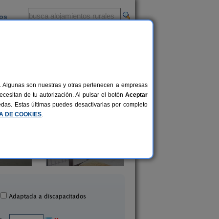
ios
-
al. Algunas son nuestras y otras pertenecen a empresas
cesitan de tu autorización. Al pulsar el botón
Aceptar
uedas. Estas últimas puedes desactivarlas por completo
CA DE COOKIES
.
La Alameda I y II
Casa Rural El Sale
2-14+6 pers.
37 €
uriel de Duero (Valladolid)
Roturas (Valladoli
desde
Adaptada a discapacitados