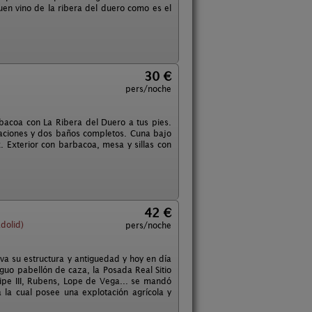
en vino de la ribera del duero como es el
30 €
pers/noche
bacoa con La Ribera del Duero a tus pies.
itaciones y dos baños completos. Cuna bajo
x. Exterior con barbacoa, mesa y sillas con
42 €
dolid)
pers/noche
rva su estructura y antiguedad y hoy en día
iguo pabellón de caza, la Posada Real Sitio
elipe III, Rubens, Lope de Vega... se mandó
la cual posee una explotación agrícola y