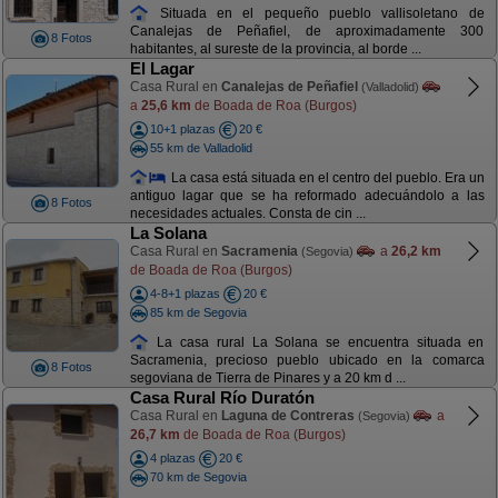
Situada en el pequeño pueblo vallisoletano de
Canalejas de Peñafiel, de aproximadamente 300
8 Fotos
habitantes, al sureste de la provincia, al borde ...
El Lagar
Casa Rural en
Canalejas de Peñafiel
(Valladolid)
a
25,6 km
de Boada de Roa (Burgos)
10+1 plazas
20 €
55 km de Valladolid
La casa está situada en el centro del pueblo. Era un
antiguo lagar que se ha reformado adecuándolo a las
8 Fotos
necesidades actuales. Consta de cin ...
La Solana
Casa Rural en
Sacramenia
a
26,2 km
(Segovia)
de Boada de Roa (Burgos)
4-8+1 plazas
20 €
85 km de Segovia
La casa rural La Solana se encuentra situada en
Sacramenia, precioso pueblo ubicado en la comarca
8 Fotos
segoviana de Tierra de Pinares y a 20 km d ...
Casa Rural Río Duratón
Casa Rural en
Laguna de Contreras
a
(Segovia)
26,7 km
de Boada de Roa (Burgos)
4 plazas
20 €
70 km de Segovia