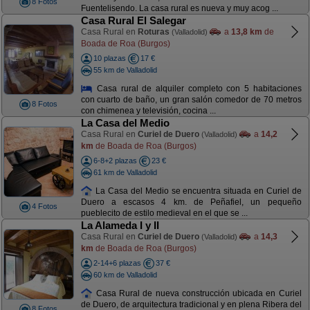
8 Fotos
Fuentelisendo. La casa rural es nueva y muy acog ...
Casa Rural El Salegar
Casa Rural en
Roturas
a
13,8 km
de
(Valladolid)
Boada de Roa (Burgos)
10 plazas
17 €
55 km de Valladolid
Casa rural de alquiler completo con 5 habitaciones
con cuarto de baño, un gran salón comedor de 70 metros
8 Fotos
con chimenea y televisión, cocina ...
La Casa del Medio
Casa Rural en
Curiel de Duero
a
14,2
(Valladolid)
km
de Boada de Roa (Burgos)
6-8+2 plazas
23 €
61 km de Valladolid
La Casa del Medio se encuentra situada en Curiel de
Duero a escasos 4 km. de Peñafiel, un pequeño
4 Fotos
pueblecito de estilo medieval en el que se ...
La Alameda I y II
Casa Rural en
Curiel de Duero
a
14,3
(Valladolid)
km
de Boada de Roa (Burgos)
2-14+6 plazas
37 €
60 km de Valladolid
Casa Rural de nueva construcción ubicada en Curiel
de Duero, de arquitectura tradicional y en plena Ribera del
8 Fotos