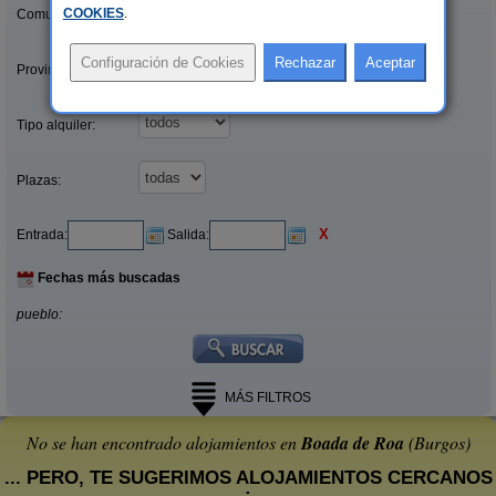
COOKIES
.
Comunidades:
Provincias/Islas:
Tipo alquiler:
Plazas:
X
Entrada:
Salida:
Fechas más buscadas
pueblo:
MÁS FILTROS
No se han encontrado alojamientos en
Boada de Roa
(Burgos)
... PERO, TE SUGERIMOS ALOJAMIENTOS CERCANOS
: