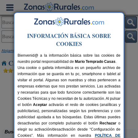
INFORMACIÓN BÁSICA SOBRE
COOKIES
Alojamientos
>
Castilla y León
>
Burgos
> Boada de Roa
Bienvenid@ a la información básica sobre las cookies de
Casas Rurales cerca de Boada de Roa
nuestro portal responsabilidad de
Mario Temprado Casas
.
Una cookie o galleta informática es un pequeño archivo de
información que se guarda en tu pc, smartphone o tablet al
visitar el portal. Algunas son nuestras y otras pertenecen a
empresas externas que nos prestan servicios. Las activadas
y necesarias para que todo funcione correctamente son las
Cookies Técnicas y no necesitan de tu autorización. Al pulsar
el botón
Aceptar
activarás el resto de cookies (analíticas y
publicitarias), personalizadas según tus preferencias y con
Casa El Sauco
rs.
6-7+1 pers.
 €
22 €
publicidad ajustada a tus búsquedas. Estas últimas puedes
Ailanes de Zamanzas (Burgos)
desde
desactivarlas por completo pulsando el botón
Rechazar
o
elegir su activación/desactivación desde “Configuración de
Buscar
Cookies”. Más información en nuestra
POLÍTICA DE