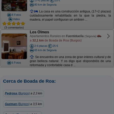
17+2 plazas
25 €
80 km de Segovia
La casa es una construcción antigua, (17+2 plazas)
8 Fotos
cuidadosamente rehabilitada en la que la piedra, la
Video
madera, el papel configuran un ambien ...
(3 comentarios)
Los Olmos
Apartamentos Rurales en
Fuentidueña
(Segovia)
a
32,1 km
de Boada de Roa (Burgos)
2-6 plazas
25 €
65 km de Segovia
Se encuentra en una zona de gran interes cultural y de
gran belleza natural. Y os digo que dispondréis de una
6 Fotos
reformada y confortable casa d ...
Cerca de Boada de Roa:
Pedrosa
(Burgos)
a 2,3 km
Guzman
(Burgos)
a 3,5 km