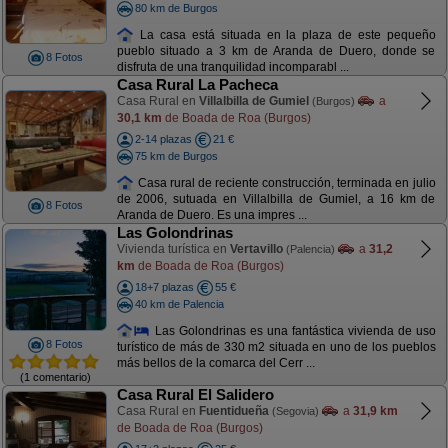
80 km de Burgos
La casa está situada en la plaza de este pequeño
pueblo situado a 3 km de Aranda de Duero, donde se
8 Fotos
disfruta de una tranquilidad incomparabl ...
Casa Rural La Pacheca
Casa Rural en
Villalbilla de Gumiel
a
(Burgos)
30,1 km
de Boada de Roa (Burgos)
2-14 plazas
21 €
75 km de Burgos
Casa rural de reciente construcción, terminada en julio
de 2006, sutuada en Villalbilla de Gumiel, a 16 km de
8 Fotos
Aranda de Duero. Es una impres ...
Las Golondrinas
Vivienda turística en
Vertavillo
a
31,2
(Palencia)
km
de Boada de Roa (Burgos)
18+7 plazas
55 €
40 km de Palencia
Las Golondrinas es una fantástica vivienda de uso
8 Fotos
turístico de más de 330 m2 situada en uno de los pueblos
más bellos de la comarca del Cerr ...
(1 comentario)
Casa Rural El Salidero
Casa Rural en
Fuentidueña
a
31,9 km
(Segovia)
de Boada de Roa (Burgos)