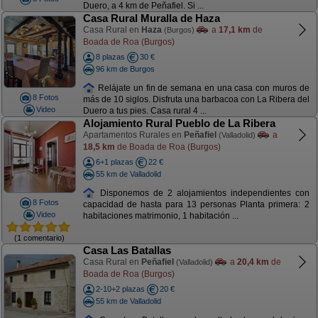
Duero, a 4 km de Peñafiel. Si ...
Casa Rural Muralla de Haza
Casa Rural en
Haza
a
17,1 km
de
(Burgos)
Boada de Roa (Burgos)
8 plazas
30 €
96 km de Burgos
Relájate un fin de semana en una casa con muros de
8 Fotos
más de 10 siglos. Disfruta una barbacoa con La Ribera del
Video
Duero a tus pies. Casa rural 4 ...
Alojamiento Rural Pueblo de La Ribera
Apartamentos Rurales en
Peñafiel
a
(Valladolid)
18,5 km
de Boada de Roa (Burgos)
6+1 plazas
22 €
55 km de Valladolid
Disponemos de 2 alojamientos independientes con
8 Fotos
capacidad de hasta para 13 personas Planta primera: 2
Video
habitaciones matrimonio, 1 habitación ...
(1 comentario)
Casa Las Batallas
Casa Rural en
Peñafiel
a
20,4 km
de
(Valladolid)
Boada de Roa (Burgos)
2-10+2 plazas
20 €
55 km de Valladolid