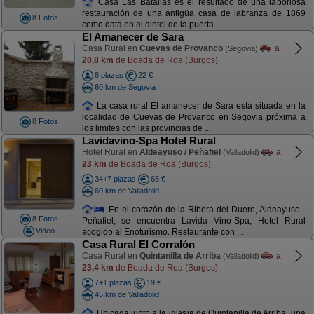
Casa Las Batallas es el resultado de una laboriosa
restauración de una antigüa casa de labranza de 1869
8 Fotos
como data en el dintel de la puerta. ...
El Amanecer de Sara
Casa Rural en
Cuevas de Provanco
a
(Segovia)
20,8 km
de Boada de Roa (Burgos)
8 plazas
22 €
60 km de Segovia
La casa rural El amanecer de Sara está situada en la
localidad de Cuevas de Provanco en Segovia próxima a
8 Fotos
los limites con las provincias de ...
Lavidavino-Spa Hotel Rural
Hotel Rural en
Aldeayuso / Peñafiel
a
(Valladolid)
23 km
de Boada de Roa (Burgos)
34+7 plazas
65 €
60 km de Valladolid
En el corazón de la Ribera del Duero, Aldeayuso -
8 Fotos
Peñafiel, se encuentra Lavida Vino-Spa, Hotel Rural
Video
acogido al Enoturismo. Restaurante con ...
Casa Rural El Corralón
Casa Rural en
Quintanilla de Arriba
a
(Valladolid)
23,4 km
de Boada de Roa (Burgos)
7+1 plazas
19 €
45 km de Valladolid
Ubicada junto a la iglesia de Quintanilla de Arriba, una