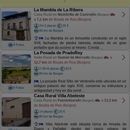
La Mambla de La Ribera
Casa Rural en
Mambrilla de Castrejón
(Burgos)
a
7,1 km
de Boada de Roa (Burgos)
24+2 plazas
25 €
90 km de Burgos
La Mambla es un Inmueble construido en el siglo
XVII, fachadas de piedra labrada, dotado de un gran
8 Fotos
portalón que da acceso al mismo. Consta ...
La Posada de PradoRey
Hotel Rural en
Gumiel de Mercado
a
(Burgos)
12,7 km
de Boada de Roa (Burgos)
2-36+8 plazas
42 €
80 km de Burgos
La posada Real Sitio de Ventosilla está ubicada en un
antiguo palacio del siglo XVII, conserva su estructura y
8 Fotos
antiguedad y hoy en día const ...
Casa Rural Villa Abeleste
Casa Rural en
Fuentelisendo
a
13,3 km
(Burgos)
de Boada de Roa (Burgos)
14 plazas
25 €
85 km de Burgos
Villa Abeleste está situada cerca de Arnada de
Duero y Peñafiel, dentro del casco urbano de