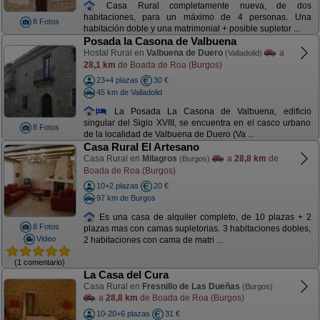
Casa Rural completamente nueva, de dos
habitaciones, para un máximo de 4 personas. Una
8 Fotos
habitación doble y una matrimonial + posible supletor ...
Posada la Casona de Valbuena
Hostal Rural en
Valbuena de Duero
a
(Valladolid)
28,1 km
de Boada de Roa (Burgos)
23+4 plazas
30 €
45 km de Valladolid
La Posada La Casona de Valbuena, edificio
singular del Siglo XVIII, se encuentra en el casco urbano
8 Fotos
de la localidad de Valbuena de Duero (Va ...
Casa Rural El Artesano
Casa Rural en
Milagros
a
28,8 km
de
(Burgos)
Boada de Roa (Burgos)
10+2 plazas
20 €
97 km de Burgos
Es una casa de alquiler completo, de 10 plazas + 2
8 Fotos
plazas mas con camas supletorias. 3 habitaciones dobles,
Video
2 habitaciones con cama de matri ...
(1 comentario)
La Casa del Cura
Casa Rural en
Fresnillo de Las Dueñas
(Burgos)
a
28,8 km
de Boada de Roa (Burgos)
10-20+6 plazas
31 €