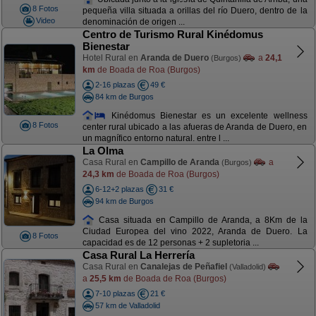
8 Fotos
pequeña villa situada a orillas del río Duero, dentro de la
Video
denominación de origen ...
Centro de Turismo Rural Kinédomus
Bienestar
Hotel Rural en
Aranda de Duero
a
24,1
(Burgos)
km
de Boada de Roa (Burgos)
2-16 plazas
49 €
84 km de Burgos
Kinédomus Bienestar es un excelente wellness
8 Fotos
center rural ubicado a las afueras de Aranda de Duero, en
un magnífico entorno natural. entre l ...
La Olma
Casa Rural en
Campillo de Aranda
a
(Burgos)
24,3 km
de Boada de Roa (Burgos)
6-12+2 plazas
31 €
94 km de Burgos
Casa situada en Campillo de Aranda, a 8Km de la
Ciudad Europea del vino 2022, Aranda de Duero. La
8 Fotos
capacidad es de 12 personas + 2 supletoria ...
Casa Rural La Herrería
Casa Rural en
Canalejas de Peñafiel
(Valladolid)
a
25,5 km
de Boada de Roa (Burgos)
7-10 plazas
21 €
57 km de Valladolid